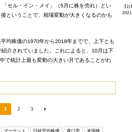
す。「セル・イン・メイ」（5月に株を売れ）とい
【お
202
た後ということで、相場変動が大きくなるのかも
均株価の1970年から2018年までで、上下とも
が紹介されていました。これによると、10月は下
年の中で統計上最も変動の大きい月であることがわ
1
2
3
マーケット
日経平均株価
森口亮
米国株