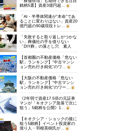
「株価倍増」も期待できる注目
銘柄5選】資産3億円超…
「AI・半導体関連が“本命”であ
ることに変わりはない」資産20
億円超の90歳現役トレ…
「失敗すると取り返しがつかな
い」葬儀社の手を借りない
「DIY葬」の落とし穴 素人
に…
【首都圏の不動産価格「危ない
駅」ランキング】“中古マンシ
ョン売れ行き鈍化”のワ…
【大阪の不動産価格「危ない
駅」ランキング】“中古マンシ
ョン売れ行き鈍化”のワー…
《2年弱で資産17.5倍の元証券
マンが「キオクシア急落で次に
狙う」5銘柄を公開》1…
【キオクシア・ショックの後に
狙う5銘柄】イベント投資家の
億り人・羽根英樹氏が…