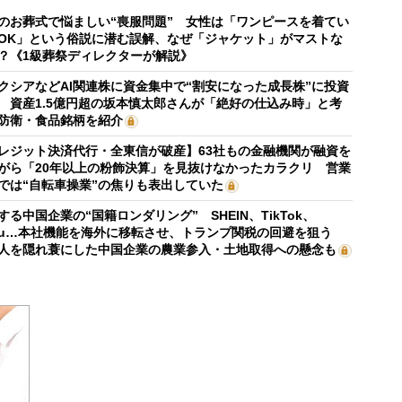
のお葬式で悩ましい“喪服問題” 女性は「ワンピースを着てい
OK」という俗説に潜む誤解、なぜ「ジャケット」がマストな
？《1級葬祭ディレクターが解説》
クシアなどAI関連株に資金集中で“割安になった成長株”に投資
 資産1.5億円超の坂本慎太郎さんが「絶好の仕込み時」と考
防衛・食品銘柄を紹介
レジット決済代行・全東信が破産】63社もの金融機関が融資を
がら「20年以上の粉飾決算」を見抜けなかったカラクリ 営業
では“自転車操業”の焦りも表出していた
する中国企業の“国籍ロンダリング” SHEIN、TikTok、
mu…本社機能を海外に移転させ、トランプ関税の回避を狙う
人を隠れ蓑にした中国企業の農業参入・土地取得への懸念も