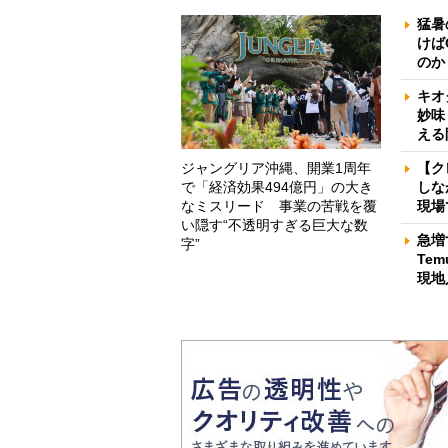
猛暑
けば
のか
キオ
妙味
える
ジャングリア沖縄、開業1周年
【ク
で「経済効果494億円」の大き
しな
なミスリード 事業の苦戦を覆
現場
い隠す“不透明すぎる巨大な数
急増
字”
Te
現地