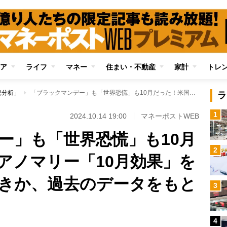
ア
ライフ
マネー
住まい・不動産
家計
トレ
況分析」
「ブラックマンデー」も「世界恐慌」も10月だった！米国発のアノマリー「10月効果」をどこまで警戒すべきか、過去のデータをもとに検証
ラ
1
2024.10.14 19:00
マネーポストWEB
ー」も「世界恐慌」も10月
2
アノマリー「10月効果」を
きか、過去のデータをもと
3
4