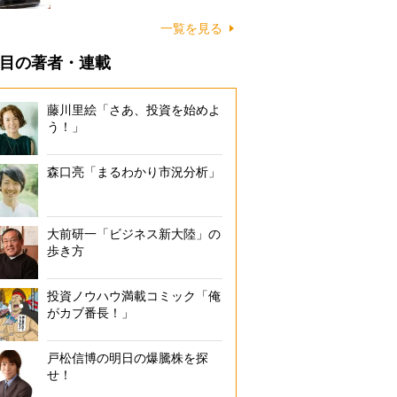
一覧を見る
目の著者・連載
藤川里絵「さあ、投資を始めよ
う！」
森口亮「まるわかり市況分析」
大前研一「ビジネス新大陸」の
歩き方
投資ノウハウ満載コミック「俺
がカブ番長！」
戸松信博の明日の爆騰株を探
せ！