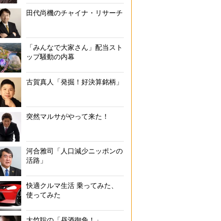
田代尚機のチャイナ・リサーチ
「みんなで大家さん」配当スト
ップ騒動の内幕
古賀真人「発掘！好決算銘柄」
突然マルサがやって来た！
河合雅司「人口減少ニッポンの
活路」
快適クルマ生活 乗ってみた、
使ってみた
大竹聡の「昼酒御免！」