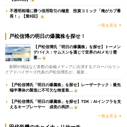
不透明相場に勝つ信用取引の極意 投資コミック「俺がカブ番
長！」【第9回】
一覧を見る
戸松信博の明日の爆騰株を探せ！
【戸松信博氏「明日の爆騰株」を探せ】トーメン
デバイス：サムスンを通じて世界のAIメモリ需
要…
新聞や雑誌など多数の金融メディアに出演するグローバルリン
クアドバイザーズ代表の戸松信博氏が、最新…
【戸松信博氏「明日の爆騰株」を探せ】レーザーテック：最先
端半導体の製造に不可欠な検査装…
【戸松信博氏「明日の爆騰株」を探せ】TDK：AIインフラを支
えるキープレーヤー 成長の再評…
一覧を見る
田代尚機のチャイナ・リサーチ