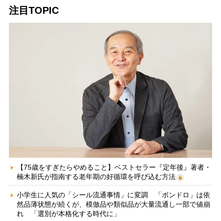
注目TOPIC
【75歳をすぎたらやめること】ベストセラー『定年後』著者・
楠木新氏が指南する老年期の好循環を呼び込む方法
小学生に人気の「シール流通事情」に変調 「ボンドロ」は依
然品薄状態が続くが、模倣品や類似品が大量流通し一部で値崩
れ 「選別が本格化する時代に」