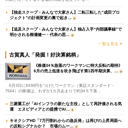
【独走スクープ・みんなで大家さん】二転三転した“成田プロ
ジェクト”の計画変更の裏で起き…
【追及スクープ・みんなで大家さん】独占入手“内部議事録”で
明かされる柳瀬健一・代表の思…
一覧を見る
古賀真人「発掘！好決算銘柄」
《株価34％急落のワークマンに特大反転の期待》
6月の売上低迷を吹き飛ばす第1四半期決算、…
6月3日に8330円をつけたワークマン（東証スタンダード・
7564）の株価は、わずか1カ月あまりで約34％下落…
三菱重工が「AIインフラの新たな主役」として再評価される気
運 エヌビディアとの提携でAI…
キオクシアHD「7万円割れからの急反発」は再びの上昇局面へ
の反転シグナルか？ 市場のムー…