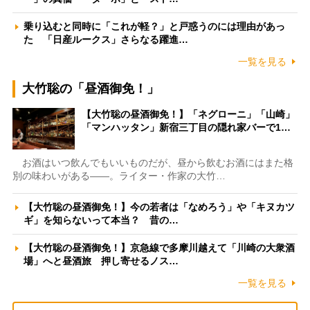
乗り込むと同時に「これが軽？」と戸惑うのには理由があっ
た 「日産ルークス」さらなる躍進…
一覧を見る
大竹聡の「昼酒御免！」
【大竹聡の昼酒御免！】「ネグローニ」「山崎」
「マンハッタン」新宿三丁目の隠れ家バーで1…
お酒はいつ飲んでもいいものだが、昼から飲むお酒にはまた格
別の味わいがある――。ライター・作家の大竹…
【大竹聡の昼酒御免！】今の若者は「なめろう」や「キヌカツ
ギ」を知らないって本当？ 昔の…
【大竹聡の昼酒御免！】京急線で多摩川越えて「川崎の大衆酒
場」へと昼酒旅 押し寄せるノス…
一覧を見る