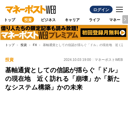
ログイン
トップ
投資
ビジネス
キャリア
ライフ
マネー
トップ
投資
FX
基軸通貨としての信認が揺らぐ「ドル」の現在地 近く訪れ
投資
2024.10.03 19:00
マネーポストWEB
基軸通貨としての信認が揺らぐ「ドル」
の現在地 近く訪れる「崩壊」か「新た
なシステム構築」かの未来
Loaded
:
100.00%
/
Unmute