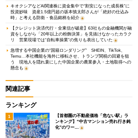
キオクシアなどAI関連株に資金集中で“割安になった成長株”に
投資妙味 資産1.5億円超の坂本慎太郎さんが「絶好の仕込み
時」と考える防衛・食品銘柄を紹介
【クレジット決済代行・全東信が破産】63社もの金融機関が融
資をしながら「20年以上の粉飾決算」を見抜けなかったカラク
リ 営業現場では“自転車操業”の焦りも表出していた
急増する中国企業の“国籍ロンダリング” SHEIN、TikTok、
Temu…本社機能を海外に移転させ、トランプ関税の回避を狙
う 現地人を隠れ蓑にした中国企業の農業参入・土地取得への
懸念も
関連記事
ランキング
【首都圏の不動産価格「危ない駅」ラ
1
ンキング】“中古マンション売れ行き鈍
化”のワー…