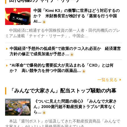
中国「Kimi K3」の衝撃に世界はどう対応するの
か？ 米財務長官が検討する「蒸留を行う中国
AI…
中国経済に精通する中国株投資の第一人者・田代尚機氏のプレ
ミアム連載「チャイナ・リサーチ」。中国企…
中国経済“予想外の低成長”で政策のテコ入れ必至か 経済運営
方針の修正で成長加速が予想さ…
“AI革命”で爆発的な需要拡大が見込まれる「CXO」とは何
か？ 高い競争力を持つ中国の医薬品…
一覧を見る
「みんなで大家さん」配当ストップ騒動の内幕
《ついに見えた問題の核心》「みんなで大家さ
ん」2000億円超不動産投資トラブル“異常なく
ら…
本誌『週刊ポスト』が追及してきた不動産投資商品「みんなで
大家さん」がいよいよ最終局面を迎えている…