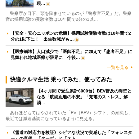
現…
警察庁が目下、頭を悩ませているのが「警察官不足」だ。警察
官の採用試験の受験者数は10年間で2分の1以…
【安全・安心ニッポンの危機】採用試験受験者数は10年間で2
分の1以下に！ 出生数減がも…
【医療崩壊】人口減少で「医師不足」に加えて「患者不足」に
見舞われ地域医療が限界に 今後…
一覧を見る
快適クルマ生活 乗ってみた、使ってみた
【4ヶ月間で受注累計6000台】BEV普及の障壁と
なる「航続距離の不安」「充電のストレス」解
消…
あれほどもてはやされていた「EV（BEV）シフト」の潮流も、
最近では減速基調になっているように見える。…
《雪道の対応力を検証》シビアな状況で実感した「フォレスタ
ー」の真価 「ターボ」と「スト…