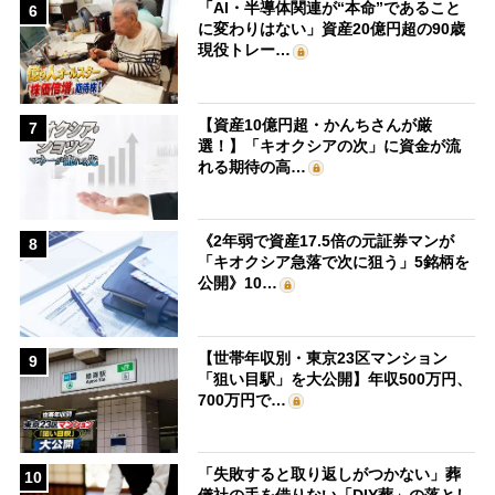
「AI・半導体関連が“本命”であること
6
に変わりはない」資産20億円超の90歳
現役トレー…
【資産10億円超・かんちさんが厳
7
選！】「キオクシアの次」に資金が流
れる期待の高…
《2年弱で資産17.5倍の元証券マンが
8
「キオクシア急落で次に狙う」5銘柄を
公開》10…
【世帯年収別・東京23区マンション
9
「狙い目駅」を大公開】年収500万円、
700万円で…
「失敗すると取り返しがつかない」葬
10