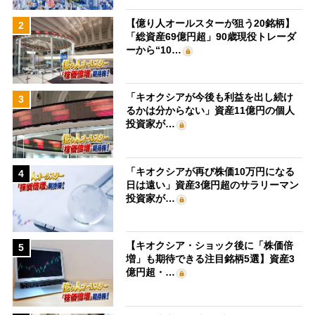
【億り人オールスターが狙う20銘柄】
2
「総資産69億円超」90歳現役トレーダ
ーから“10…
「キオクシアが今後も利益を出し続け
3
るかは分からない」資産11億円の個人
投資家が…
「キオクシアが再び株価10万円になる
4
日は遠い」資産3億円超のサラリーマン
投資家が…
【キオクシア・ショック後に「株価倍
5
増」も期待できる注目銘柄5選】資産3
億円超・…