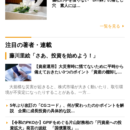
儀社の手を借りない「DIY葬」の落とし
穴 素人には…
一覧を見る
注目の著者・連載
藤川里絵「さあ、投資を始めよう！」
【資産運用】大災害時に慌てないために平時から
備えておきたい3つのポイント「資産の棚卸し…
大規模な災害が起きると、株式市場が大きく動いたり、取引環
境が不安定になったりすることがある。一方…
5年ぶり改訂の「CGコード」、何が変わったのかポイントを解
説 企業に成長投資の具体的な説…
【令和のPKOか】GPIFをめぐる片山財務相の「円資産への投
資拡大」発言の波紋 「国債重視」…