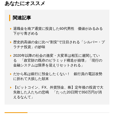
あなたにオススメ
関連記事
退職金を南ア通貨に投資した60代男性 価値がみるみる
下がり青ざめる
歴史的高値の金に比べ“割安”で注目される「シルバー・プ
ラチナ投資」の妙味
2020年以降の社会の激変・大変革は相互に連関してい
る 「政官財の既存のピラミッド構造が崩壊」「現行の
金融システムは限界を迎えリセットされる」
だから私は銀行に預金したくない！ 銀行員の電話攻勢
に折れて大損した顛末
【ビットコイン、FX、外貨預金、株】定年後の投資で大
失敗した人たちの悲鳴 「たった20日間で350万円が消
えるなんて」