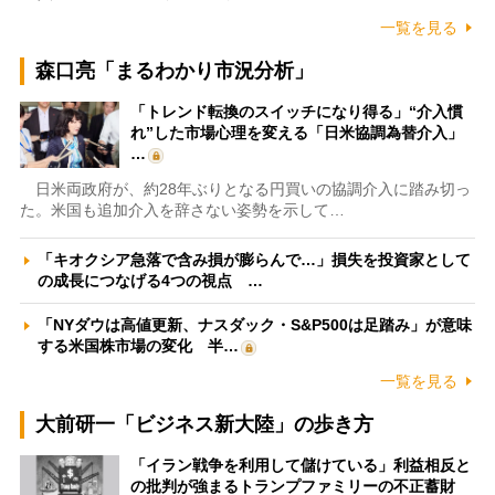
一覧を見る
森口亮「まるわかり市況分析」
「トレンド転換のスイッチになり得る」“介入慣
れ”した市場心理を変える「日米協調為替介入」
…
日米両政府が、約28年ぶりとなる円買いの協調介入に踏み切っ
た。米国も追加介入を辞さない姿勢を示して…
「キオクシア急落で含み損が膨らんで…」損失を投資家として
の成長につなげる4つの視点 …
「NYダウは高値更新、ナスダック・S&P500は足踏み」が意味
する米国株市場の変化 半…
一覧を見る
大前研一「ビジネス新大陸」の歩き方
「イラン戦争を利用して儲けている」利益相反と
の批判が強まるトランプファミリーの不正蓄財