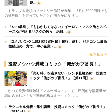
疑…
トランプ大統領のファミリー信託が今年1～3月に3000回以上も
の証券取引を行っていたことが明らかになり…
「いつ暴発してもおかしくはない」イーロン・マスク氏とスペ
ースXが抱えるリスクの数々「絶対…
【3メガバンクは純利益5兆円超】銀行、商社、ゼネコンは最高
益続出の一方で、中小企業・…
一覧を見る
投資ノウハウ満載コミック「俺がカブ番長！」
「売り時」を逃さないトレンド見極め術 投資コ
ミック「俺がカブ番長！」【第11回】
かつて投資情報雑誌「マネーポスト」にて、圧倒的な情報量が
詰め込まれた「天下無敵の株コミック」とし…
テクニカル分析・集中講義 投資コミック「俺がカブ番長！」
【第10回】