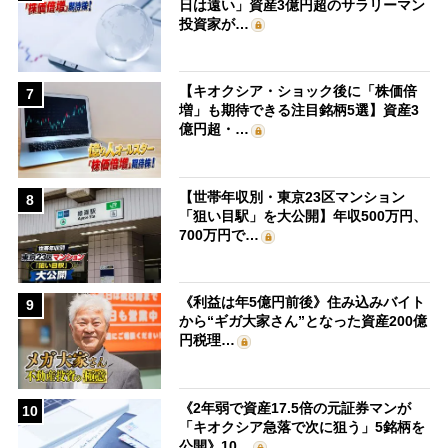
日は遠い」資産3億円超のサラリーマン
投資家が…
【キオクシア・ショック後に「株価倍
7
増」も期待できる注目銘柄5選】資産3
億円超・…
【世帯年収別・東京23区マンション
8
「狙い目駅」を大公開】年収500万円、
700万円で…
《利益は年5億円前後》住み込みバイト
9
から“ギガ大家さん”となった資産200億
円税理…
《2年弱で資産17.5倍の元証券マンが
10
「キオクシア急落で次に狙う」5銘柄を
公開》10…