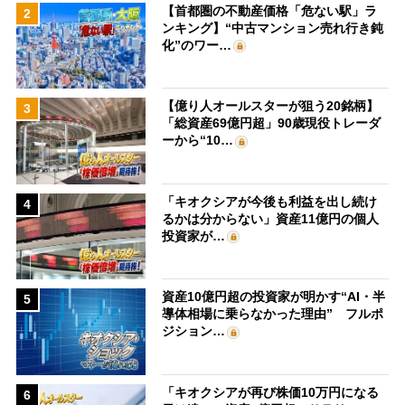
【首都圏の不動産価格「危ない駅」ラ
2
ンキング】“中古マンション売れ行き鈍
化”のワー…
【億り人オールスターが狙う20銘柄】
3
「総資産69億円超」90歳現役トレーダ
ーから“10…
「キオクシアが今後も利益を出し続け
4
るかは分からない」資産11億円の個人
投資家が…
資産10億円超の投資家が明かす“AI・半
5
導体相場に乗らなかった理由” フルポ
ジション…
「キオクシアが再び株価10万円になる
6