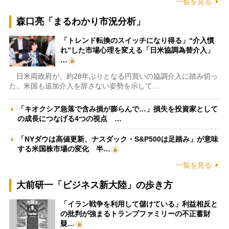
一覧を見る
森口亮「まるわかり市況分析」
「トレンド転換のスイッチになり得る」“介入慣
れ”した市場心理を変える「日米協調為替介入」
…
日米両政府が、約28年ぶりとなる円買いの協調介入に踏み切っ
た。米国も追加介入を辞さない姿勢を示して…
「キオクシア急落で含み損が膨らんで…」損失を投資家として
の成長につなげる4つの視点 …
「NYダウは高値更新、ナスダック・S&P500は足踏み」が意味
する米国株市場の変化 半…
一覧を見る
大前研一「ビジネス新大陸」の歩き方
「イラン戦争を利用して儲けている」利益相反と
の批判が強まるトランプファミリーの不正蓄財
疑…