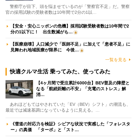
警察庁が目下、頭を悩ませているのが「警察官不足」だ。警察
官の採用試験の受験者数は10年間で2分の1以…
【安全・安心ニッポンの危機】採用試験受験者数は10年間で2
分の1以下に！ 出生数減がも…
【医療崩壊】人口減少で「医師不足」に加えて「患者不足」に
見舞われ地域医療が限界に 今後…
一覧を見る
快適クルマ生活 乗ってみた、使ってみた
【4ヶ月間で受注累計6000台】BEV普及の障壁と
なる「航続距離の不安」「充電のストレス」解
消…
あれほどもてはやされていた「EV（BEV）シフト」の潮流も、
最近では減速基調になっているように見える。…
《雪道の対応力を検証》シビアな状況で実感した「フォレスタ
ー」の真価 「ターボ」と「スト…