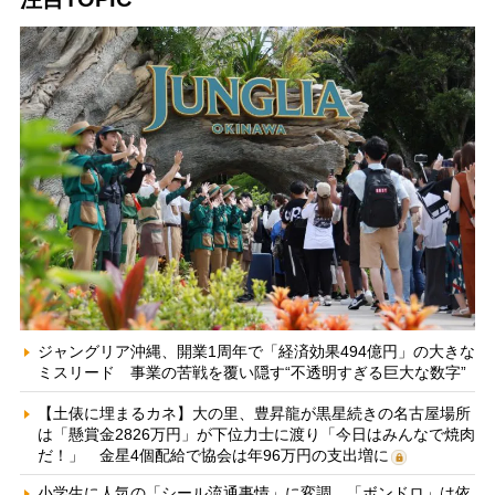
ジャングリア沖縄、開業1周年で「経済効果494億円」の大きな
ミスリード 事業の苦戦を覆い隠す“不透明すぎる巨大な数字”
【土俵に埋まるカネ】大の里、豊昇龍が黒星続きの名古屋場所
は「懸賞金2826万円」が下位力士に渡り「今日はみんなで焼肉
だ！」 金星4個配給で協会は年96万円の支出増に
小学生に人気の「シール流通事情」に変調 「ボンドロ」は依