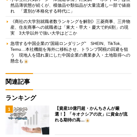
然品薄状態が続くが、模倣品や類似品が大量流通し一部で値崩
れ 「選別が本格化する時代に」
《商社の大学別就職者数ランキングを解剖》三菱商事、三井物
産、住友商事への就職者は「東大・早大・慶大で約6割」の現
実 3大学以外で強い大学はどこか
急増する中国企業の“国籍ロンダリング” SHEIN、TikTok、
Temu…本社機能を海外に移転させ、トランプ関税の回避を狙
う 現地人を隠れ蓑にした中国企業の農業参入・土地取得への
懸念も
関連記事
ランキング
【資産10億円超・かんちさんが厳
1
選！】「キオクシアの次」に資金が流
れる期待の高…