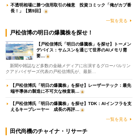
不透明相場に勝つ信用取引の極意 投資コミック「俺がカブ番
長！」【第9回】
一覧を見る
戸松信博の明日の爆騰株を探せ！
【戸松信博氏「明日の爆騰株」を探せ】トーメン
デバイス：サムスンを通じて世界のAIメモリ需
要…
新聞や雑誌など多数の金融メディアに出演するグローバルリン
クアドバイザーズ代表の戸松信博氏が、最新…
【戸松信博氏「明日の爆騰株」を探せ】レーザーテック：最先
端半導体の製造に不可欠な検査装…
【戸松信博氏「明日の爆騰株」を探せ】TDK：AIインフラを支
えるキープレーヤー 成長の再評…
一覧を見る
田代尚機のチャイナ・リサーチ