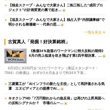
【独走スクープ・みんなで大家さん】二転三転した“成田プロ
ジェクト”の計画変更の裏で起き…
【追及スクープ・みんなで大家さん】独占入手“内部議事録”で
明かされる柳瀬健一・代表の思…
一覧を見る
古賀真人「発掘！好決算銘柄」
《株価34％急落のワークマンに特大反転の期待》
6月の売上低迷を吹き飛ばす第1四半期決算、…
6月3日に8330円をつけたワークマン（東証スタンダード・
7564）の株価は、わずか1カ月あまりで約34％下落…
三菱重工が「AIインフラの新たな主役」として再評価される気
運 エヌビディアとの提携でAI…
キオクシアHD「7万円割れからの急反発」は再びの上昇局面へ
の反転シグナルか？ 市場のムー…