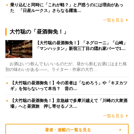
乗り込むと同時に「これが軽？」と戸惑うのには理由があっ
た 「日産ルークス」さらなる躍進…
一覧を見る
大竹聡の「昼酒御免！」
【大竹聡の昼酒御免！】「ネグローニ」「山崎」
「マンハッタン」新宿三丁目の隠れ家バーで1…
お酒はいつ飲んでもいいものだが、昼から飲むお酒にはまた格
別の味わいがある――。ライター・作家の大竹…
【大竹聡の昼酒御免！】今の若者は「なめろう」や「キヌカツ
ギ」を知らないって本当？ 昔の…
【大竹聡の昼酒御免！】京急線で多摩川越えて「川崎の大衆酒
場」へと昼酒旅 押し寄せるノス…
一覧を見る
著者・連載の一覧を見る