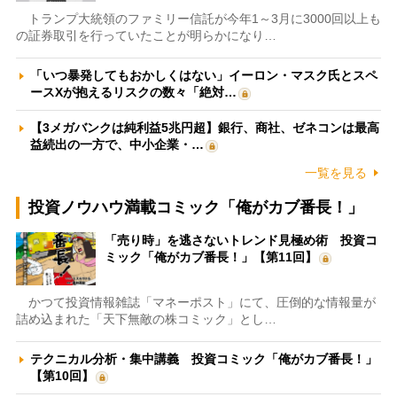
トランプ大統領のファミリー信託が今年1～3月に3000回以上も
の証券取引を行っていたことが明らかになり…
「いつ暴発してもおかしくはない」イーロン・マスク氏とスペ
ースXが抱えるリスクの数々「絶対…
【3メガバンクは純利益5兆円超】銀行、商社、ゼネコンは最高
益続出の一方で、中小企業・…
一覧を見る
投資ノウハウ満載コミック「俺がカブ番長！」
「売り時」を逃さないトレンド見極め術 投資コ
ミック「俺がカブ番長！」【第11回】
かつて投資情報雑誌「マネーポスト」にて、圧倒的な情報量が
詰め込まれた「天下無敵の株コミック」とし…
テクニカル分析・集中講義 投資コミック「俺がカブ番長！」
【第10回】