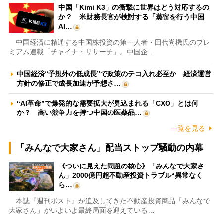
中国「Kimi K3」の衝撃に世界はどう対応するの
か？ 米財務長官が検討する「蒸留を行う中国
AI…
中国経済に精通する中国株投資の第一人者・田代尚機氏のプレ
ミアム連載「チャイナ・リサーチ」。中国企…
中国経済“予想外の低成長”で政策のテコ入れ必至か 経済運営
方針の修正で成長加速が予想さ…
“AI革命”で爆発的な需要拡大が見込まれる「CXO」とは何
か？ 高い競争力を持つ中国の医薬品…
一覧を見る
「みんなで大家さん」配当ストップ騒動の内幕
《ついに見えた問題の核心》「みんなで大家さ
ん」2000億円超不動産投資トラブル“異常なく
ら…
本誌『週刊ポスト』が追及してきた不動産投資商品「みんなで
大家さん」がいよいよ最終局面を迎えている…