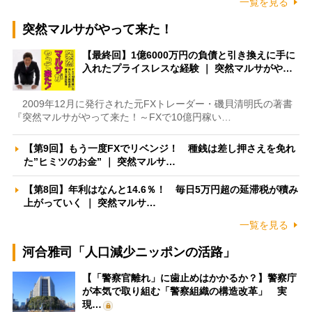
一覧を見る
突然マルサがやって来た！
【最終回】1億6000万円の負債と引き換えに手に
入れたプライスレスな経験 ｜ 突然マルサがや…
2009年12月に発行された元FXトレーダー・磯貝清明氏の著書
『突然マルサがやって来た！～FXで10億円稼い…
【第9回】もう一度FXでリベンジ！ 種銭は差し押さえを免れ
た”ヒミツのお金” ｜ 突然マルサ…
【第8回】年利はなんと14.6％！ 毎日5万円超の延滞税が積み
上がっていく ｜ 突然マルサ…
一覧を見る
河合雅司「人口減少ニッポンの活路」
【「警察官離れ」に歯止めはかかるか？】警察庁
が本気で取り組む「警察組織の構造改革」 実
現…