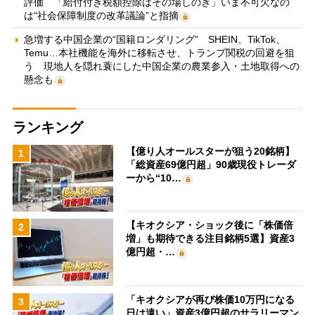
評価 「給付付き税額控除はその場しのぎ」いま不可欠なの
は“社会保障制度の改革議論”と指摘
急増する中国企業の“国籍ロンダリング” SHEIN、TikTok、
Temu…本社機能を海外に移転させ、トランプ関税の回避を狙
う 現地人を隠れ蓑にした中国企業の農業参入・土地取得への
懸念も
ランキング
【億り人オールスターが狙う20銘柄】
1
「総資産69億円超」90歳現役トレーダ
ーから“10…
【キオクシア・ショック後に「株価倍
2
増」も期待できる注目銘柄5選】資産3
億円超・…
「キオクシアが再び株価10万円になる
3
日は遠い」資産3億円超のサラリーマン