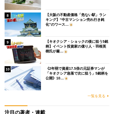
【大阪の不動産価格「危ない駅」ラン
8
キング】“中古マンション売れ行き鈍
化”のワース…
【キオクシア・ショックの後に狙う5銘
9
柄】イベント投資家の億り人・羽根英
樹氏が厳…
《2年弱で資産17.5倍の元証券マンが
10
「キオクシア急落で次に狙う」5銘柄を
公開》10…
一覧を見る
注目の著者・連載