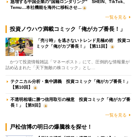
急増する中国企業の“国籍ロンダリング” SHEIN、TikTok、
Temu…本社機能を海外に移転させ…
一覧を見る
投資ノウハウ満載コミック「俺がカブ番長！」
「売り時」を逃さないトレンド見極め術 投資コ
ミック「俺がカブ番長！」【第11回】
かつて投資情報雑誌「マネーポスト」にて、圧倒的な情報量が
詰め込まれた「天下無敵の株コミック」とし…
テクニカル分析・集中講義 投資コミック「俺がカブ番長！」
【第10回】
不透明相場に勝つ信用取引の極意 投資コミック「俺がカブ番
長！」【第9回】
一覧を見る
戸松信博の明日の爆騰株を探せ！