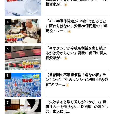
投資家が…
「AI・半導体関連が“本命”であること
4
に変わりはない」資産20億円超の90歳
現役トレー…
「キオクシアが今後も利益を出し続け
5
るかは分からない」資産11億円の個人
投資家が…
【首都圏の不動産価格「危ない駅」ラ
6
ンキング】“中古マンション売れ行き鈍
化”のワー…
「失敗すると取り返しがつかない」葬
7
儀社の手を借りない「DIY葬」の落とし
穴 素人には…