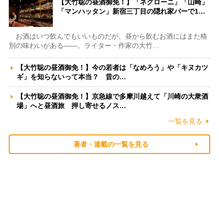
【大竹聡の昼酒御免！】「ネグローニ」「山崎」
「マンハッタン」新宿三丁目の隠れ家バーで1…
お酒はいつ飲んでもいいものだが、昼から飲むお酒にはまた格
別の味わいがある――。ライター・作家の大竹…
【大竹聡の昼酒御免！】今の若者は「なめろう」や「キヌカツ
ギ」を知らないって本当？ 昔の…
【大竹聡の昼酒御免！】京急線で多摩川越えて「川崎の大衆酒
場」へと昼酒旅 押し寄せるノス…
一覧を見る
著者・連載の一覧を見る