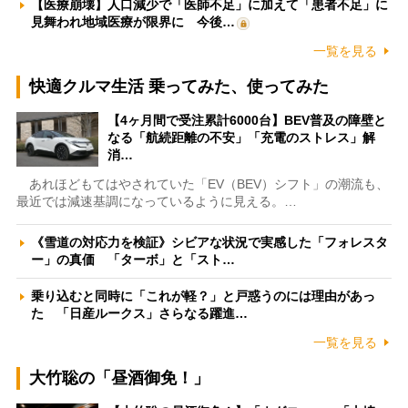
【医療崩壊】人口減少で「医師不足」に加えて「患者不足」に
見舞われ地域医療が限界に 今後…
一覧を見る
快適クルマ生活 乗ってみた、使ってみた
【4ヶ月間で受注累計6000台】BEV普及の障壁と
なる「航続距離の不安」「充電のストレス」解
消…
あれほどもてはやされていた「EV（BEV）シフト」の潮流も、
最近では減速基調になっているように見える。…
《雪道の対応力を検証》シビアな状況で実感した「フォレスタ
ー」の真価 「ターボ」と「スト…
乗り込むと同時に「これが軽？」と戸惑うのには理由があっ
た 「日産ルークス」さらなる躍進…
一覧を見る
大竹聡の「昼酒御免！」