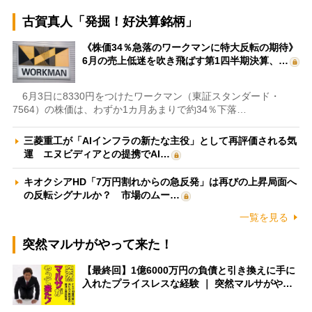
古賀真人「発掘！好決算銘柄」
《株価34％急落のワークマンに特大反転の期待》
6月の売上低迷を吹き飛ばす第1四半期決算、…
6月3日に8330円をつけたワークマン（東証スタンダード・
7564）の株価は、わずか1カ月あまりで約34％下落…
三菱重工が「AIインフラの新たな主役」として再評価される気
運 エヌビディアとの提携でAI…
キオクシアHD「7万円割れからの急反発」は再びの上昇局面へ
の反転シグナルか？ 市場のムー…
一覧を見る
突然マルサがやって来た！
【最終回】1億6000万円の負債と引き換えに手に
入れたプライスレスな経験 ｜ 突然マルサがや…