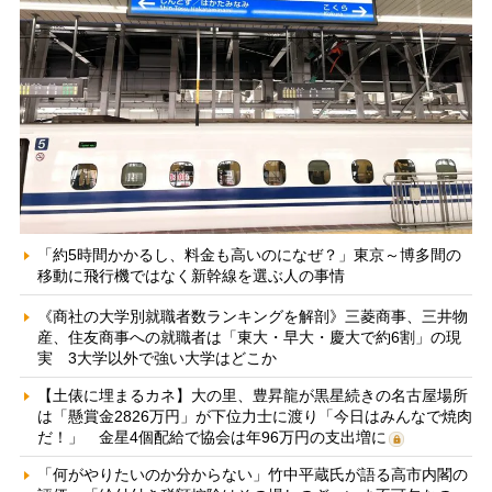
「約5時間かかるし、料金も高いのになぜ？」東京～博多間の
移動に飛行機ではなく新幹線を選ぶ人の事情
《商社の大学別就職者数ランキングを解剖》三菱商事、三井物
産、住友商事への就職者は「東大・早大・慶大で約6割」の現
実 3大学以外で強い大学はどこか
【土俵に埋まるカネ】大の里、豊昇龍が黒星続きの名古屋場所
は「懸賞金2826万円」が下位力士に渡り「今日はみんなで焼肉
だ！」 金星4個配給で協会は年96万円の支出増に
「何がやりたいのか分からない」竹中平蔵氏が語る高市内閣の