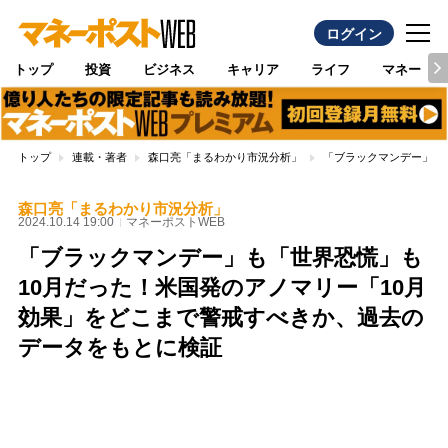
ログイン
トップ
投資
ビジネス
キャリア
ライフ
マネー
トップ
連載・著者
森口亮「まるわかり市況分析」
「ブラックマンデー」も
森口亮「まるわかり市況分析」
2024.10.14 19:00
マネーポストWEB
「ブラックマンデー」も「世界恐慌」も
10月だった！米国発のアノマリー「10月
効果」をどこまで警戒すべきか、過去の
データをもとに検証
Loaded
:
100.00%
/
Unmute