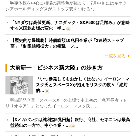
半導体株を中心に相場の調整色が強まり、7月中旬にはキオク
シアホールディングスがストップ安をつけるな…
「NYダウは高値更新、ナスダック・S&P500は足踏み」が意味
する米国株市場の変化 半…
【歴史的な爆騰劇】時価総額10兆円企業が「2連続ストップ
高」「制限値幅拡大」の衝撃 フ…
一覧を見る
大前研一「ビジネス新大陸」の歩き方
「いつ暴発してもおかしくはない」イーロン・マ
スク氏とスペースXが抱えるリスクの数々「絶対
的…
宇宙開発企業「スペースX」の上場で史上初の「兆万長者（ト
リリオネア）」となったイーロン・マスク氏。…
【3メガバンクは純利益5兆円超】銀行、商社、ゼネコンは最高
益続出の一方で、中小企業・…