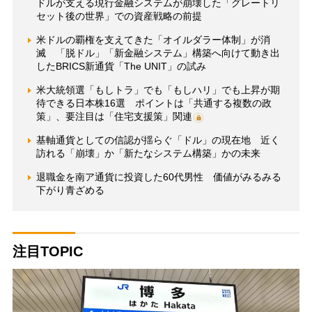
ドルが支える現行金融システムが崩壊した「グレートリ
セット後の世界」での資産戦略の前提
米ドルの覇権を支えてきた「オイルダラー体制」が消
滅 「脱ドル」「新金融システム」構築へ向けて動き出
したBRICS新通貨「The UNIT」の試み
米大統領選「もしトラ」でも「もしハリ」でも上昇が期
待できる日本株16選 ポイントは「共通する複数の政
策」、要注目は「住宅支援策」関連
基軸通貨としての信認が揺らぐ「ドル」の現在地 近く
訪れる「崩壊」か「新たなシステム構築」かの未来
退職金を南ア通貨に投資した60代男性 価値がみるみる
下がり青ざめる
注目TOPIC