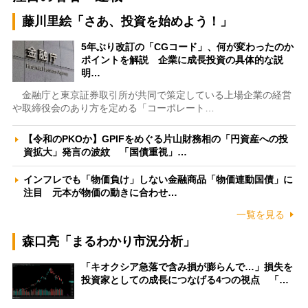
藤川里絵「さあ、投資を始めよう！」
5年ぶり改訂の「CGコード」、何が変わったのか
ポイントを解説 企業に成長投資の具体的な説
明…
金融庁と東京証券取引所が共同で策定している上場企業の経営
や取締役会のあり方を定める「コーポレート…
【令和のPKOか】GPIFをめぐる片山財務相の「円資産への投
資拡大」発言の波紋 「国債重視」…
インフレでも「物価負け」しない金融商品「物価連動国債」に
注目 元本が物価の動きに合わせ…
一覧を見る
森口亮「まるわかり市況分析」
「キオクシア急落で含み損が膨らんで…」損失を
投資家としての成長につなげる4つの視点 「…