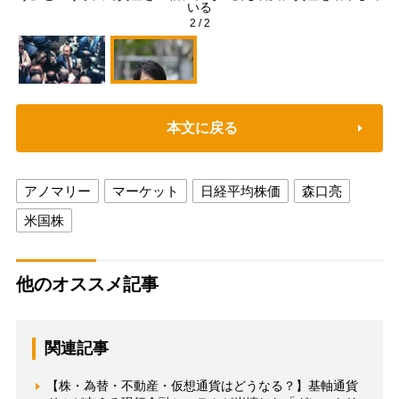
いる
2
/
2
本文に戻る
アノマリー
マーケット
日経平均株価
森口亮
米国株
他のオススメ記事
関連記事
【株・為替・不動産・仮想通貨はどうなる？】基軸通貨