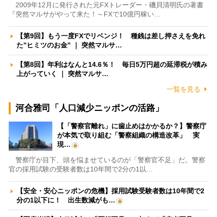
2009年12月に発行された元FXトレーダー・磯貝清明氏の著書
『突然マルサがやって来た！～FXで10億円稼い…
【第9回】もう一度FXでリベンジ！ 種銭は差し押さえを免れ
た”ヒミツのお金” ｜ 突然マルサ…
【第8回】年利はなんと14.6％！ 毎日5万円超の延滞税が積み
上がっていく ｜ 突然マルサ…
一覧を見る
河合雅司「人口減少ニッポンの活路」
【「警察官離れ」に歯止めはかかるか？】警察庁
が本気で取り組む「警察組織の構造改革」 実
現…
警察庁が目下、頭を悩ませているのが「警察官不足」だ。警察
官の採用試験の受験者数は10年間で2分の1以…
【安全・安心ニッポンの危機】採用試験受験者数は10年間で2
分の1以下に！ 出生数減がも…