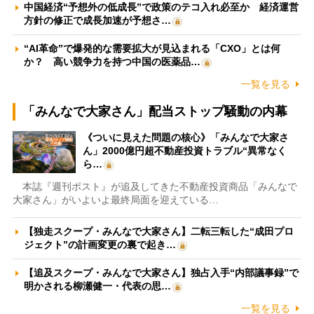
中国経済“予想外の低成長”で政策のテコ入れ必至か 経済運営
方針の修正で成長加速が予想さ…
“AI革命”で爆発的な需要拡大が見込まれる「CXO」とは何
か？ 高い競争力を持つ中国の医薬品…
一覧を見る
「みんなで大家さん」配当ストップ騒動の内幕
《ついに見えた問題の核心》「みんなで大家さ
ん」2000億円超不動産投資トラブル“異常なく
ら…
本誌『週刊ポスト』が追及してきた不動産投資商品「みんなで
大家さん」がいよいよ最終局面を迎えている…
【独走スクープ・みんなで大家さん】二転三転した“成田プロ
ジェクト”の計画変更の裏で起き…
【追及スクープ・みんなで大家さん】独占入手“内部議事録”で
明かされる柳瀬健一・代表の思…
一覧を見る