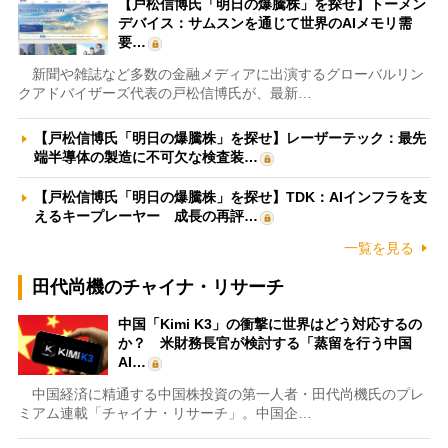
【戸松信博氏「明日の爆騰株」を探せ】トーメン
デバイス：サムスンを通じて世界のAIメモリ需
要…
新聞や雑誌など多数の金融メディアに出演するグローバルリン
クアドバイザーズ代表の戸松信博氏が、最新…
【戸松信博氏「明日の爆騰株」を探せ】レーザーテック：最先
端半導体の製造に不可欠な検査装…
【戸松信博氏「明日の爆騰株」を探せ】TDK：AIインフラを支
えるキープレーヤー 成長の再評…
一覧を見る
田代尚機のチャイナ・リサーチ
中国「Kimi K3」の衝撃に世界はどう対応するの
か？ 米財務長官が検討する「蒸留を行う中国
AI…
中国経済に精通する中国株投資の第一人者・田代尚機氏のプレ
ミアム連載「チャイナ・リサーチ」。中国企…