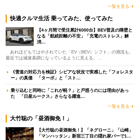
一覧を見る
快適クルマ生活 乗ってみた、使ってみた
【4ヶ月間で受注累計6000台】BEV普及の障壁と
なる「航続距離の不安」「充電のストレス」解
消…
あれほどもてはやされていた「EV（BEV）シフト」の潮流も、
最近では減速基調になっているように見える。…
《雪道の対応力を検証》シビアな状況で実感した「フォレスタ
ー」の真価 「ターボ」と「スト…
乗り込むと同時に「これが軽？」と戸惑うのには理由があっ
た 「日産ルークス」さらなる躍進…
一覧を見る
大竹聡の「昼酒御免！」
【大竹聡の昼酒御免！】「ネグローニ」「山崎」
「マンハッタン」新宿三丁目の隠れ家バーで1…