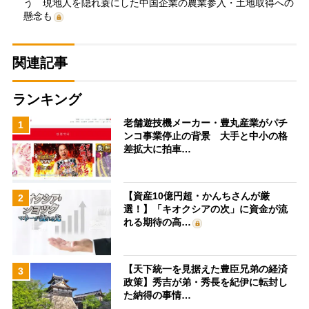
う 現地人を隠れ蓑にした中国企業の農業参入・土地取得への
懸念も
関連記事
ランキング
老舗遊技機メーカー・豊丸産業がパチ
1
ンコ事業停止の背景 大手と中小の格
差拡大に拍車…
【資産10億円超・かんちさんが厳
2
選！】「キオクシアの次」に資金が流
れる期待の高…
【天下統一を見据えた豊臣兄弟の経済
3
政策】秀吉が弟・秀長を紀伊に転封し
た納得の事情…