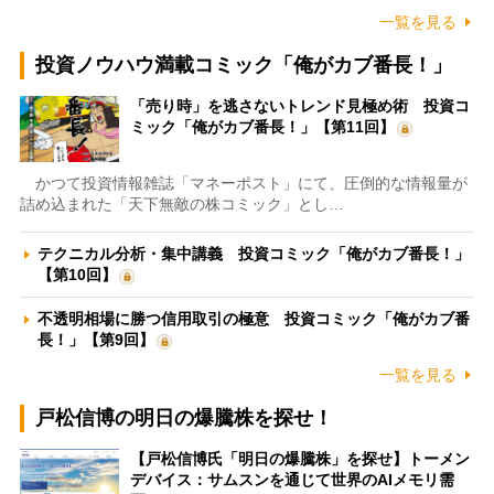
一覧を見る
投資ノウハウ満載コミック「俺がカブ番長！」
「売り時」を逃さないトレンド見極め術 投資コ
ミック「俺がカブ番長！」【第11回】
かつて投資情報雑誌「マネーポスト」にて、圧倒的な情報量が
詰め込まれた「天下無敵の株コミック」とし…
テクニカル分析・集中講義 投資コミック「俺がカブ番長！」
【第10回】
不透明相場に勝つ信用取引の極意 投資コミック「俺がカブ番
長！」【第9回】
一覧を見る
戸松信博の明日の爆騰株を探せ！
【戸松信博氏「明日の爆騰株」を探せ】トーメン
デバイス：サムスンを通じて世界のAIメモリ需