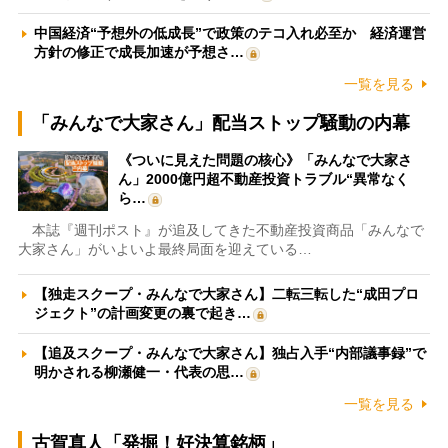
中国経済“予想外の低成長”で政策のテコ入れ必至か 経済運営
方針の修正で成長加速が予想さ…
一覧を見る
「みんなで大家さん」配当ストップ騒動の内幕
《ついに見えた問題の核心》「みんなで大家さ
ん」2000億円超不動産投資トラブル“異常なく
ら…
本誌『週刊ポスト』が追及してきた不動産投資商品「みんなで
大家さん」がいよいよ最終局面を迎えている…
【独走スクープ・みんなで大家さん】二転三転した“成田プロ
ジェクト”の計画変更の裏で起き…
【追及スクープ・みんなで大家さん】独占入手“内部議事録”で
明かされる柳瀬健一・代表の思…
一覧を見る
古賀真人「発掘！好決算銘柄」