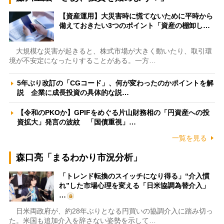
【資産運用】大災害時に慌てないために平時から
備えておきたい3つのポイント「資産の棚卸し…
大規模な災害が起きると、株式市場が大きく動いたり、取引環
境が不安定になったりすることがある。一方…
5年ぶり改訂の「CGコード」、何が変わったのかポイントを解
説 企業に成長投資の具体的な説…
【令和のPKOか】GPIFをめぐる片山財務相の「円資産への投
資拡大」発言の波紋 「国債重視」…
一覧を見る
森口亮「まるわかり市況分析」
「トレンド転換のスイッチになり得る」“介入慣
れ”した市場心理を変える「日米協調為替介入」
…
日米両政府が、約28年ぶりとなる円買いの協調介入に踏み切っ
た。米国も追加介入を辞さない姿勢を示して…