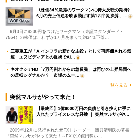
《株価34％急落のワークマンに特大反転の期待》
6月の売上低迷を吹き飛ばす第1四半期決算、…
6月3日に8330円をつけたワークマン（東証スタンダード・
7564）の株価は、わずか1カ月あまりで約34％下落…
三菱重工が「AIインフラの新たな主役」として再評価される気
運 エヌビディアとの提携でAI…
キオクシアHD「7万円割れからの急反発」は再びの上昇局面へ
の反転シグナルか？ 市場のムー…
一覧を見る
突然マルサがやって来た！
【最終回】1億6000万円の負債と引き換えに手に
入れたプライスレスな経験 ｜ 突然マルサがや…
2009年12月に発行された元FXトレーダー・磯貝清明氏の著書
『突然マルサがやって来た！～FXで10億円稼い…