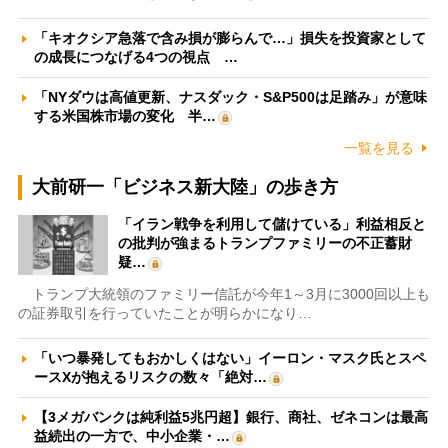
「キオクシア急落で含み損が膨らんで…」損失を投資家として
の成長につなげる4つの視点 …
「NYダウは高値更新、ナスダック・S&P500は足踏み」が意味
する米国株市場の変化 半…
一覧を見る
大前研一「ビジネス新大陸」の歩き方
「イラン戦争を利用して儲けている」利益相反と
の批判が強まるトランプファミリーの不正蓄財
疑…
トランプ大統領のファミリー信託が今年1～3月に3000回以上も
の証券取引を行っていたことが明らかになり…
「いつ暴発してもおかしくはない」イーロン・マスク氏とスペ
ースXが抱えるリスクの数々「絶対…
【3メガバンクは純利益5兆円超】銀行、商社、ゼネコンは最高
益続出の一方で、中小企業・…