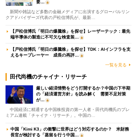
要…
新聞や雑誌など多数の金融メディアに出演するグローバルリン
クアドバイザーズ代表の戸松信博氏が、最新…
【戸松信博氏「明日の爆騰株」を探せ】レーザーテック：最先
端半導体の製造に不可欠な検査装…
【戸松信博氏「明日の爆騰株」を探せ】TDK：AIインフラを支
えるキープレーヤー 成長の再評…
一覧を見る
田代尚機のチャイナ・リサーチ
厳しい経済情勢をどう打開するか？中国の下半期
の「経済運営方針」を読み解く 需要不足対策
が…
中国経済に精通する中国株投資の第一人者・田代尚機氏のプレ
ミアム連載「チャイナ・リサーチ」。中国の…
中国「Kimi K3」の衝撃に世界はどう対応するのか？ 米財務
長官が検討する「蒸留を行う中国…