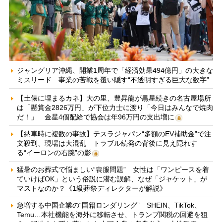
ジャングリア沖縄、開業1周年で「経済効果494億円」の大きな
ミスリード 事業の苦戦を覆い隠す“不透明すぎる巨大な数字”
【土俵に埋まるカネ】大の里、豊昇龍が黒星続きの名古屋場所
は「懸賞金2826万円」が下位力士に渡り「今日はみんなで焼肉
だ！」 金星4個配給で協会は年96万円の支出増に
【納車時に複数の事故】テスラジャパン“多額のEV補助金”で注
文殺到、現場は大混乱 トラブル続発の背後に見え隠れす
る“イーロンの右腕”の影
猛暑のお葬式で悩ましい“喪服問題” 女性は「ワンピースを着
ていけばOK」という俗説に潜む誤解、なぜ「ジャケット」が
マストなのか？《1級葬祭ディレクターが解説》
急増する中国企業の“国籍ロンダリング” SHEIN、TikTok、
Temu…本社機能を海外に移転させ、トランプ関税の回避を狙