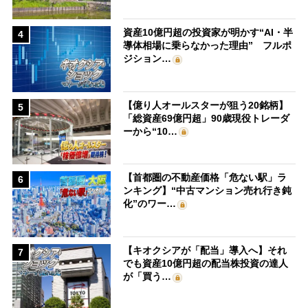
資産10億円超の投資家が明かす“AI・半
4
導体相場に乗らなかった理由” フルポ
ジション…
【億り人オールスターが狙う20銘柄】
5
「総資産69億円超」90歳現役トレーダ
ーから“10…
【首都圏の不動産価格「危ない駅」ラ
6
ンキング】“中古マンション売れ行き鈍
化”のワー…
【キオクシアが「配当」導入へ】それ
7
でも資産10億円超の配当株投資の達人
が「買う…