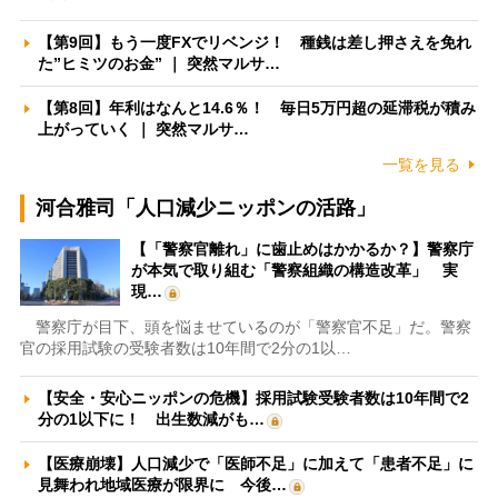
【第9回】もう一度FXでリベンジ！ 種銭は差し押さえを免れ
た”ヒミツのお金” ｜ 突然マルサ…
【第8回】年利はなんと14.6％！ 毎日5万円超の延滞税が積み
上がっていく ｜ 突然マルサ…
一覧を見る
河合雅司「人口減少ニッポンの活路」
【「警察官離れ」に歯止めはかかるか？】警察庁
が本気で取り組む「警察組織の構造改革」 実
現…
警察庁が目下、頭を悩ませているのが「警察官不足」だ。警察
官の採用試験の受験者数は10年間で2分の1以…
【安全・安心ニッポンの危機】採用試験受験者数は10年間で2
分の1以下に！ 出生数減がも…
【医療崩壊】人口減少で「医師不足」に加えて「患者不足」に
見舞われ地域医療が限界に 今後…