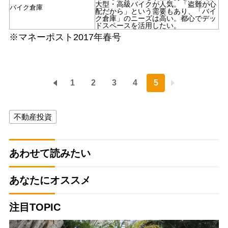
大型・高級バイクが人気。「盗難が心
バイク倉庫
配だから」という需要もあり、「バイ
ク倉庫」のニーズは高い。都心でデッ
ドスペースを活用したい。
※マネーポスト2017年春号
1
2
3
4
5
不動産投資
あわせて読みたい
あなたにオススメ
注目TOPIC