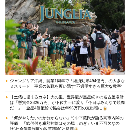
ジャングリア沖縄、開業1周年で「経済効果494億円」の大きな
ミスリード 事業の苦戦を覆い隠す“不透明すぎる巨大な数字”
【土俵に埋まるカネ】大の里、豊昇龍が黒星続きの名古屋場所
は「懸賞金2826万円」が下位力士に渡り「今日はみんなで焼肉
だ！」 金星4個配給で協会は年96万円の支出増に
「何がやりたいのか分からない」竹中平蔵氏が語る高市内閣の
評価 「給付付き税額控除はその場しのぎ」いま不可欠なの
は“社会保障制度の改革議論”と指摘