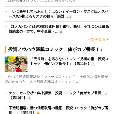
の証券取引を行っていたことが明らかになり…
「いつ暴発してもおかしくはない」イーロン・マスク氏とスペ
ースXが抱えるリスクの数々「絶対…
【3メガバンクは純利益5兆円超】銀行、商社、ゼネコンは最高
益続出の一方で、中小企業・…
一覧を見る
投資ノウハウ満載コミック「俺がカブ番長！」
「売り時」を逃さないトレンド見極め術 投資コ
ミック「俺がカブ番長！」【第11回】
かつて投資情報雑誌「マネーポスト」にて、圧倒的な情報量が
詰め込まれた「天下無敵の株コミック」とし…
テクニカル分析・集中講義 投資コミック「俺がカブ番長！」
【第10回】
不透明相場に勝つ信用取引の極意 投資コミック「俺がカブ番
長！」【第9回】