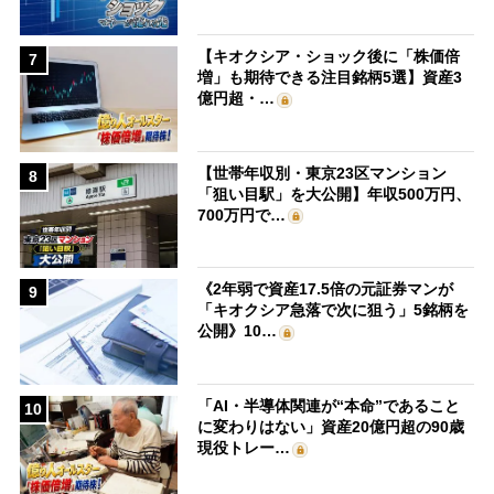
【キオクシア・ショック後に「株価倍
7
増」も期待できる注目銘柄5選】資産3
億円超・…
【世帯年収別・東京23区マンション
8
「狙い目駅」を大公開】年収500万円、
700万円で…
《2年弱で資産17.5倍の元証券マンが
9
「キオクシア急落で次に狙う」5銘柄を
公開》10…
「AI・半導体関連が“本命”であること
10
に変わりはない」資産20億円超の90歳
現役トレー…