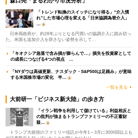
森口亮「まるわかり市況分析」
「トレンド転換のスイッチになり得る」“介入慣
れ”した市場心理を変える「日米協調為替介入」
…
日米両政府が、約28年ぶりとなる円買いの協調介入に踏み切っ
た。米国も追加介入を辞さない姿勢を示して…
「キオクシア急落で含み損が膨らんで…」損失を投資家として
の成長につなげる4つの視点 …
「NYダウは高値更新、ナスダック・S&P500は足踏み」が意味
する米国株市場の変化 半…
一覧を見る
大前研一「ビジネス新大陸」の歩き方
「イラン戦争を利用して儲けている」利益相反と
の批判が強まるトランプファミリーの不正蓄財
疑…
トランプ大統領のファミリー信託が今年1～3月に3000回以上も