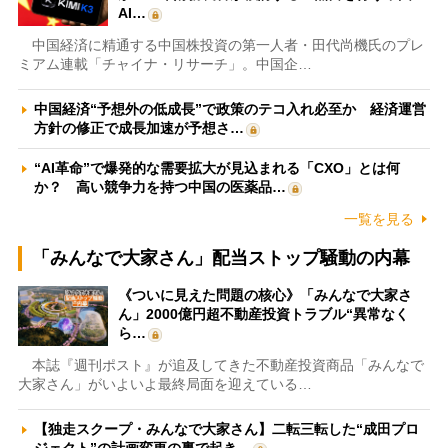
AI…
中国経済に精通する中国株投資の第一人者・田代尚機氏のプレ
ミアム連載「チャイナ・リサーチ」。中国企…
中国経済“予想外の低成長”で政策のテコ入れ必至か 経済運営
方針の修正で成長加速が予想さ…
“AI革命”で爆発的な需要拡大が見込まれる「CXO」とは何
か？ 高い競争力を持つ中国の医薬品…
一覧を見る
「みんなで大家さん」配当ストップ騒動の内幕
《ついに見えた問題の核心》「みんなで大家さ
ん」2000億円超不動産投資トラブル“異常なく
ら…
本誌『週刊ポスト』が追及してきた不動産投資商品「みんなで
大家さん」がいよいよ最終局面を迎えている…
【独走スクープ・みんなで大家さん】二転三転した“成田プロ