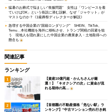
猛暑のお葬式で悩ましい“喪服問題” 女性は「ワンピースを着
ていけばOK」という俗説に潜む誤解、なぜ「ジャケット」が
マストなのか？《1級葬祭ディレクターが解説》
急増する中国企業の“国籍ロンダリング” SHEIN、TikTok、
Temu…本社機能を海外に移転させ、トランプ関税の回避を狙
う 現地人を隠れ蓑にした中国企業の農業参入・土地取得への
懸念も
関連記事
ランキング
【資産10億円超・かんちさんが厳
1
選！】「キオクシアの次」に資金が流
れる期待の高…
【首都圏の不動産価格「危ない駅」ラ
2
ンキング】“中古マンション売れ行き鈍