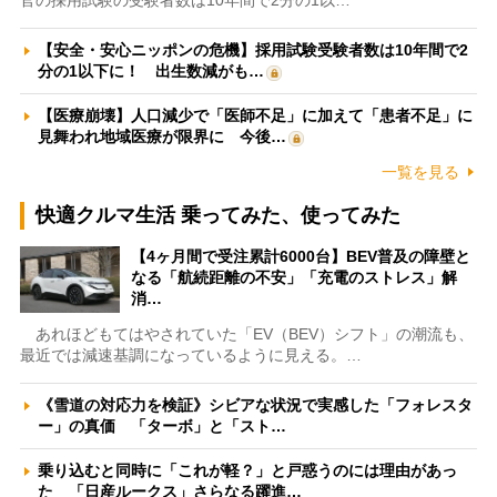
官の採用試験の受験者数は10年間で2分の1以…
【安全・安心ニッポンの危機】採用試験受験者数は10年間で2
分の1以下に！ 出生数減がも…
【医療崩壊】人口減少で「医師不足」に加えて「患者不足」に
見舞われ地域医療が限界に 今後…
一覧を見る
快適クルマ生活 乗ってみた、使ってみた
【4ヶ月間で受注累計6000台】BEV普及の障壁と
なる「航続距離の不安」「充電のストレス」解
消…
あれほどもてはやされていた「EV（BEV）シフト」の潮流も、
最近では減速基調になっているように見える。…
《雪道の対応力を検証》シビアな状況で実感した「フォレスタ
ー」の真価 「ターボ」と「スト…
乗り込むと同時に「これが軽？」と戸惑うのには理由があっ
た 「日産ルークス」さらなる躍進…