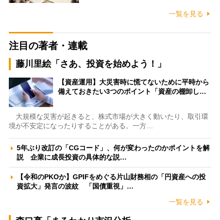
一覧を見る
注目の著者・連載
藤川里絵「さあ、投資を始めよう！」
【資産運用】大災害時に慌てないために平時から
備えておきたい3つのポイント「資産の棚卸し…
大規模な災害が起きると、株式市場が大きく動いたり、取引環
境が不安定になったりすることがある。一方…
5年ぶり改訂の「CGコード」、何が変わったのかポイントを解
説 企業に成長投資の具体的な説…
【令和のPKOか】GPIFをめぐる片山財務相の「円資産への投
資拡大」発言の波紋 「国債重視」…
一覧を見る