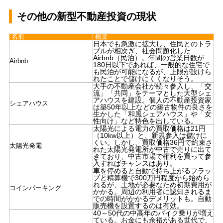
その他の新型不動産投資の現状
名前
概要
日本でも急激に拡大し、住民とのトラ
ブルが相次ぎ、社会問題化した
Airbnb（民泊）。年間の営業日数が
Airbnb
180日以下であれば、一般的な住宅で
も民泊が可能になるが、上限が設けら
れたことで儲けにくくなりそう。
大手の不動産会社が続々参入し、「交
流」「共同」をテーマとした大型シェ
アハウスを建設。個人の不動産投資家
シェアハウス
は築50年以上などの築古物件の良さを
生かした「和風シェアハウス」や「女
性向け」など特色を出している。
太陽光による電力の買取価格は21円
（10kw以上）と、新規参入は儲けに
くい。しかし、買取価格36円で約束さ
太陽光発電
れた太陽光発電所が中古で売りに出て
きており、中古市場で権利を買って参
入すればチャンスはあり。
車を停めると自動で持ち上がるフラッ
プと精算機で300万円程度から始めら
れるが、土地が必要なため初期費用が
コインパーキング
かかる。周辺の利用者に認知されるま
での時間がかかるデメリットも。自動
販売機を設置するのは有効。
40～50代の中高年のバイク乗りが増え
ている。お金にも余裕がある世代で、