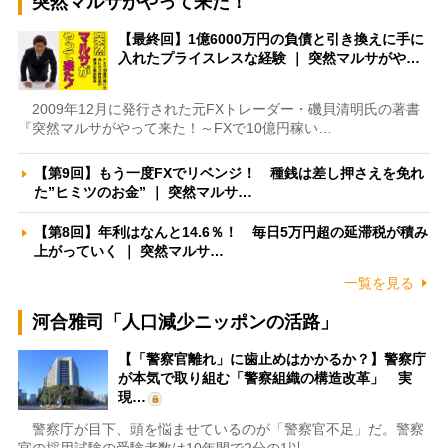
突然マルサがやって来た！
【最終回】1億6000万円の負債と引き換えに手に
入れたプライスレスな経験 ｜ 突然マルサがや…
2009年12月に発行された元FXトレーダー・磯貝清明氏の著書
『突然マルサがやって来た！～FXで10億円稼い…
【第9回】もう一度FXでリベンジ！ 種銭は差し押さえを免れ
た”ヒミツのお金” ｜ 突然マルサ…
【第8回】年利はなんと14.6％！ 毎日5万円超の延滞税が積み
上がっていく ｜ 突然マルサ…
一覧を見る
河合雅司「人口減少ニッポンの活路」
【「警察官離れ」に歯止めはかかるか？】警察庁
が本気で取り組む「警察組織の構造改革」 実
現…
警察庁が目下、頭を悩ませているのが「警察官不足」だ。警察