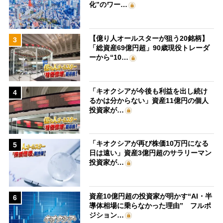
化”のワー…
【億り人オールスターが狙う20銘柄】
3
「総資産69億円超」90歳現役トレーダ
ーから“10…
「キオクシアが今後も利益を出し続け
4
るかは分からない」資産11億円の個人
投資家が…
「キオクシアが再び株価10万円になる
5
日は遠い」資産3億円超のサラリーマン
投資家が…
資産10億円超の投資家が明かす“AI・半
6
導体相場に乗らなかった理由” フルポ
ジション…