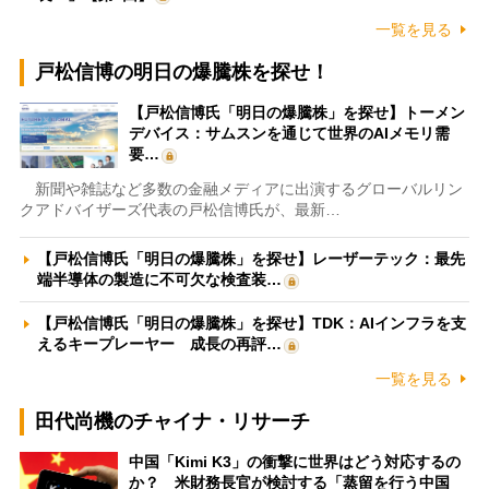
一覧を見る
戸松信博の明日の爆騰株を探せ！
【戸松信博氏「明日の爆騰株」を探せ】トーメン
デバイス：サムスンを通じて世界のAIメモリ需
要…
新聞や雑誌など多数の金融メディアに出演するグローバルリン
クアドバイザーズ代表の戸松信博氏が、最新…
【戸松信博氏「明日の爆騰株」を探せ】レーザーテック：最先
端半導体の製造に不可欠な検査装…
【戸松信博氏「明日の爆騰株」を探せ】TDK：AIインフラを支
えるキープレーヤー 成長の再評…
一覧を見る
田代尚機のチャイナ・リサーチ
中国「Kimi K3」の衝撃に世界はどう対応するの
か？ 米財務長官が検討する「蒸留を行う中国