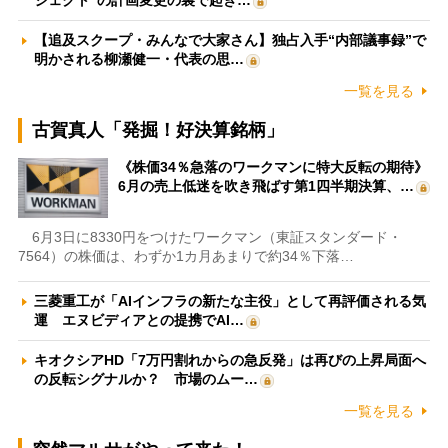
ジェクト”の計画変更の裏で起き…
【追及スクープ・みんなで大家さん】独占入手“内部議事録”で
明かされる柳瀬健一・代表の思…
一覧を見る
古賀真人「発掘！好決算銘柄」
《株価34％急落のワークマンに特大反転の期待》
6月の売上低迷を吹き飛ばす第1四半期決算、…
6月3日に8330円をつけたワークマン（東証スタンダード・
7564）の株価は、わずか1カ月あまりで約34％下落…
三菱重工が「AIインフラの新たな主役」として再評価される気
運 エヌビディアとの提携でAI…
キオクシアHD「7万円割れからの急反発」は再びの上昇局面へ
の反転シグナルか？ 市場のムー…
一覧を見る