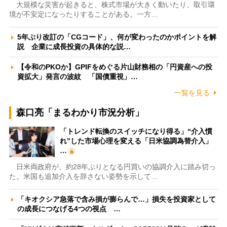
大規模な災害が起きると、株式市場が大きく動いたり、取引環
境が不安定になったりすることがある。一方…
5年ぶり改訂の「CGコード」、何が変わったのかポイントを解
説 企業に成長投資の具体的な説…
【令和のPKOか】GPIFをめぐる片山財務相の「円資産への投
資拡大」発言の波紋 「国債重視」…
一覧を見る
森口亮「まるわかり市況分析」
「トレンド転換のスイッチになり得る」“介入慣
れ”した市場心理を変える「日米協調為替介入」
…
日米両政府が、約28年ぶりとなる円買いの協調介入に踏み切っ
た。米国も追加介入を辞さない姿勢を示して…
「キオクシア急落で含み損が膨らんで…」損失を投資家として
の成長につなげる4つの視点 …