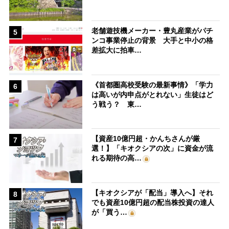
老舗遊技機メーカー・豊丸産業がパチ
5
ンコ事業停止の背景 大手と中小の格
差拡大に拍車…
《首都圏高校受験の最新事情》「学力
6
は高いが内申点がとれない」生徒はど
う戦う？ 東…
【資産10億円超・かんちさんが厳
7
選！】「キオクシアの次」に資金が流
れる期待の高…
【キオクシアが「配当」導入へ】それ
8
でも資産10億円超の配当株投資の達人
が「買う…