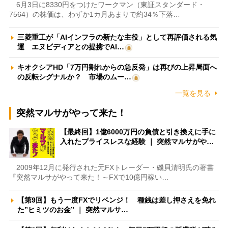
6月3日に8330円をつけたワークマン（東証スタンダード・
7564）の株価は、わずか1カ月あまりで約34％下落…
三菱重工が「AIインフラの新たな主役」として再評価される気
運 エヌビディアとの提携でAI…
キオクシアHD「7万円割れからの急反発」は再びの上昇局面へ
の反転シグナルか？ 市場のムー…
一覧を見る
突然マルサがやって来た！
【最終回】1億6000万円の負債と引き換えに手に
入れたプライスレスな経験 ｜ 突然マルサがや…
2009年12月に発行された元FXトレーダー・磯貝清明氏の著書
『突然マルサがやって来た！～FXで10億円稼い…
【第9回】もう一度FXでリベンジ！ 種銭は差し押さえを免れ
た”ヒミツのお金” ｜ 突然マルサ…