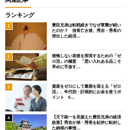
ランキング
豊臣兄弟は転戦続きでなぜ軍費が続い
1
たのか？ 信長亡き後、秀吉・秀長の
突出した経済…
後悔しない老後を実現するための「ゼ
2
ロ活」の極意 「思い入れある品こそ
早めに手放す…
資産をゼロにして最期を迎える「ゼロ
3
活」、年代別・計画的にお金を使うポ
イント 6…
【天下統一を見据えた豊臣兄弟の経済
4
政策】秀吉が弟・秀長を紀伊に転封し
た納得の事情…