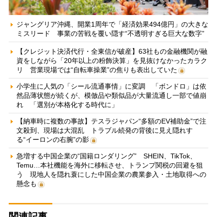
ジャングリア沖縄、開業1周年で「経済効果494億円」の大きな
ミスリード 事業の苦戦を覆い隠す“不透明すぎる巨大な数字”
【クレジット決済代行・全東信が破産】63社もの金融機関が融
資をしながら「20年以上の粉飾決算」を見抜けなかったカラク
リ 営業現場では“自転車操業”の焦りも表出していた
小学生に人気の「シール流通事情」に変調 「ボンドロ」は依
然品薄状態が続くが、模倣品や類似品が大量流通し一部で値崩
れ 「選別が本格化する時代に」
【納車時に複数の事故】テスラジャパン“多額のEV補助金”で注
文殺到、現場は大混乱 トラブル続発の背後に見え隠れす
る“イーロンの右腕”の影
急増する中国企業の“国籍ロンダリング” SHEIN、TikTok、
Temu…本社機能を海外に移転させ、トランプ関税の回避を狙
う 現地人を隠れ蓑にした中国企業の農業参入・土地取得への
懸念も
関連記事