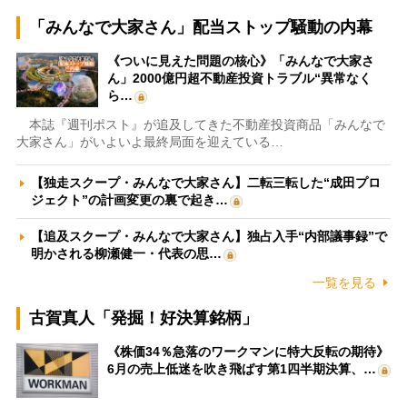
「みんなで大家さん」配当ストップ騒動の内幕
《ついに見えた問題の核心》「みんなで大家さ
ん」2000億円超不動産投資トラブル“異常なく
ら…
本誌『週刊ポスト』が追及してきた不動産投資商品「みんなで
大家さん」がいよいよ最終局面を迎えている…
【独走スクープ・みんなで大家さん】二転三転した“成田プロ
ジェクト”の計画変更の裏で起き…
【追及スクープ・みんなで大家さん】独占入手“内部議事録”で
明かされる柳瀬健一・代表の思…
一覧を見る
古賀真人「発掘！好決算銘柄」
《株価34％急落のワークマンに特大反転の期待》
6月の売上低迷を吹き飛ばす第1四半期決算、…