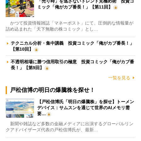
「売り時」を逃さないトレンド見極め術 投資コ
ミック「俺がカブ番長！」【第11回】
かつて投資情報雑誌「マネーポスト」にて、圧倒的な情報量が
詰め込まれた「天下無敵の株コミック」とし…
テクニカル分析・集中講義 投資コミック「俺がカブ番長！」
【第10回】
不透明相場に勝つ信用取引の極意 投資コミック「俺がカブ番
長！」【第9回】
一覧を見る
戸松信博の明日の爆騰株を探せ！
【戸松信博氏「明日の爆騰株」を探せ】トーメン
デバイス：サムスンを通じて世界のAIメモリ需
要…
新聞や雑誌など多数の金融メディアに出演するグローバルリン
クアドバイザーズ代表の戸松信博氏が、最新…