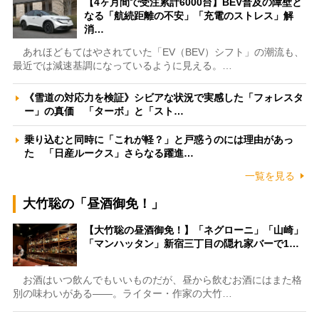
【4ヶ月間で受注累計6000台】BEV普及の障壁と
なる「航続距離の不安」「充電のストレス」解
消…
あれほどもてはやされていた「EV（BEV）シフト」の潮流も、
最近では減速基調になっているように見える。…
《雪道の対応力を検証》シビアな状況で実感した「フォレスタ
ー」の真価 「ターボ」と「スト…
乗り込むと同時に「これが軽？」と戸惑うのには理由があっ
た 「日産ルークス」さらなる躍進…
一覧を見る
大竹聡の「昼酒御免！」
【大竹聡の昼酒御免！】「ネグローニ」「山崎」
「マンハッタン」新宿三丁目の隠れ家バーで1…
お酒はいつ飲んでもいいものだが、昼から飲むお酒にはまた格
別の味わいがある――。ライター・作家の大竹…