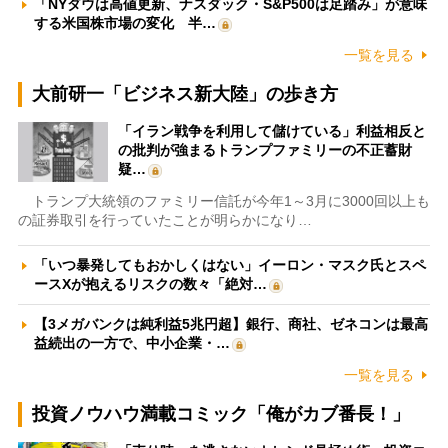
「NYダウは高値更新、ナスダック・S&P500は足踏み」が意味
する米国株市場の変化 半…
一覧を見る
大前研一「ビジネス新大陸」の歩き方
「イラン戦争を利用して儲けている」利益相反と
の批判が強まるトランプファミリーの不正蓄財
疑…
トランプ大統領のファミリー信託が今年1～3月に3000回以上も
の証券取引を行っていたことが明らかになり…
「いつ暴発してもおかしくはない」イーロン・マスク氏とスペ
ースXが抱えるリスクの数々「絶対…
【3メガバンクは純利益5兆円超】銀行、商社、ゼネコンは最高
益続出の一方で、中小企業・…
一覧を見る
投資ノウハウ満載コミック「俺がカブ番長！」