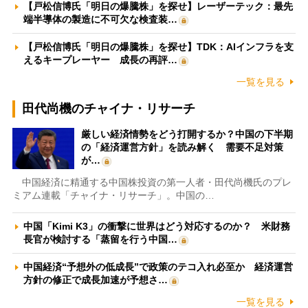
【戸松信博氏「明日の爆騰株」を探せ】レーザーテック：最先
端半導体の製造に不可欠な検査装…
【戸松信博氏「明日の爆騰株」を探せ】TDK：AIインフラを支
えるキープレーヤー 成長の再評…
一覧を見る
田代尚機のチャイナ・リサーチ
厳しい経済情勢をどう打開するか？中国の下半期
の「経済運営方針」を読み解く 需要不足対策
が…
中国経済に精通する中国株投資の第一人者・田代尚機氏のプレ
ミアム連載「チャイナ・リサーチ」。中国の…
中国「Kimi K3」の衝撃に世界はどう対応するのか？ 米財務
長官が検討する「蒸留を行う中国…
中国経済“予想外の低成長”で政策のテコ入れ必至か 経済運営
方針の修正で成長加速が予想さ…
一覧を見る