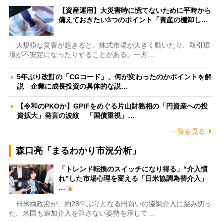
【資産運用】大災害時に慌てないために平時から
備えておきたい3つのポイント「資産の棚卸し…
大規模な災害が起きると、株式市場が大きく動いたり、取引環
境が不安定になったりすることがある。一方…
5年ぶり改訂の「CGコード」、何が変わったのかポイントを解
説 企業に成長投資の具体的な説…
【令和のPKOか】GPIFをめぐる片山財務相の「円資産への投
資拡大」発言の波紋 「国債重視」…
一覧を見る
森口亮「まるわかり市況分析」
「トレンド転換のスイッチになり得る」“介入慣
れ”した市場心理を変える「日米協調為替介入」
…
日米両政府が、約28年ぶりとなる円買いの協調介入に踏み切っ
た。米国も追加介入を辞さない姿勢を示して…