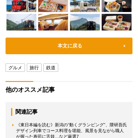
本文に戻る
グルメ
旅行
鉄道
他のオススメ記事
関連記事
《東日本編を読む》新潟の“動くグランピング”、隈研吾氏
デザイン列車でコース料理を堪能、風景を見ながら職人
が握った寿司に舌鼓…など厳選7