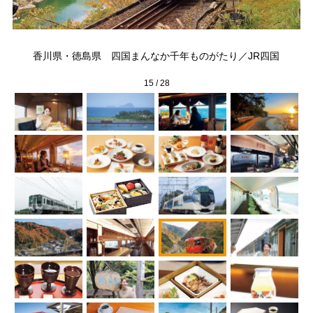
旅
香川県・徳島県 四国まんなか千年ものがたり／JR四国
15
/
28