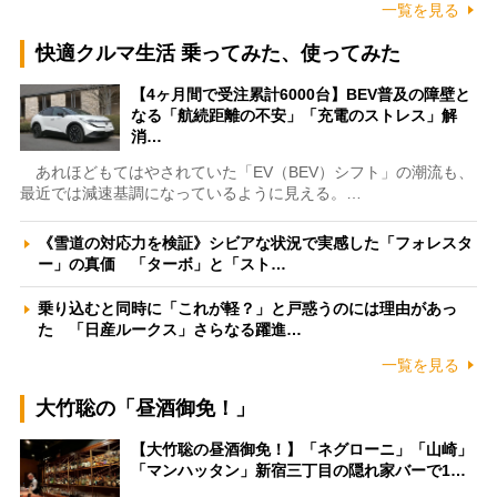
一覧を見る
快適クルマ生活 乗ってみた、使ってみた
【4ヶ月間で受注累計6000台】BEV普及の障壁と
なる「航続距離の不安」「充電のストレス」解
消…
あれほどもてはやされていた「EV（BEV）シフト」の潮流も、
最近では減速基調になっているように見える。…
《雪道の対応力を検証》シビアな状況で実感した「フォレスタ
ー」の真価 「ターボ」と「スト…
乗り込むと同時に「これが軽？」と戸惑うのには理由があっ
た 「日産ルークス」さらなる躍進…
一覧を見る
大竹聡の「昼酒御免！」
【大竹聡の昼酒御免！】「ネグローニ」「山崎」
「マンハッタン」新宿三丁目の隠れ家バーで1…