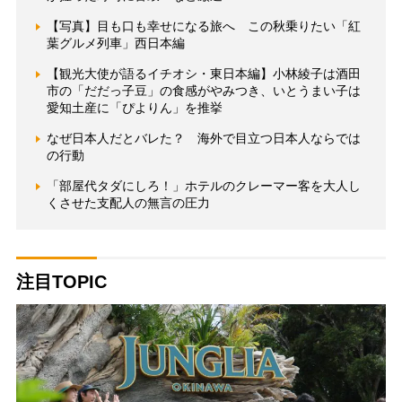
【写真】目も口も幸せになる旅へ この秋乗りたい「紅
葉グルメ列車」西日本編
【観光大使が語るイチオシ・東日本編】小林綾子は酒田
市の「だだっ子豆」の食感がやみつき、いとうまい子は
愛知土産に「ぴよりん」を推挙
なぜ日本人だとバレた？ 海外で目立つ日本人ならでは
の行動
「部屋代タダにしろ！」ホテルのクレーマー客を大人し
くさせた支配人の無言の圧力
注目TOPIC