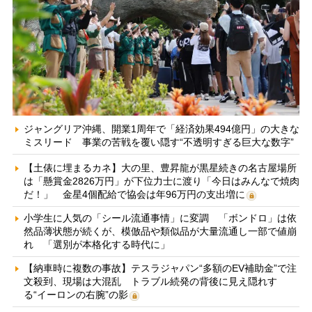
ジャングリア沖縄、開業1周年で「経済効果494億円」の大きな
ミスリード 事業の苦戦を覆い隠す“不透明すぎる巨大な数字”
【土俵に埋まるカネ】大の里、豊昇龍が黒星続きの名古屋場所
は「懸賞金2826万円」が下位力士に渡り「今日はみんなで焼肉
だ！」 金星4個配給で協会は年96万円の支出増に
小学生に人気の「シール流通事情」に変調 「ボンドロ」は依
然品薄状態が続くが、模倣品や類似品が大量流通し一部で値崩
れ 「選別が本格化する時代に」
【納車時に複数の事故】テスラジャパン“多額のEV補助金”で注
文殺到、現場は大混乱 トラブル続発の背後に見え隠れす
る“イーロンの右腕”の影