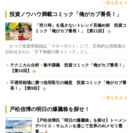
一覧を見る
投資ノウハウ満載コミック「俺がカブ番長！」
「売り時」を逃さないトレンド見極め術 投資コ
ミック「俺がカブ番長！」【第11回】
かつて投資情報雑誌「マネーポスト」にて、圧倒的な情報量が
詰め込まれた「天下無敵の株コミック」とし…
テクニカル分析・集中講義 投資コミック「俺がカブ番長！」
【第10回】
不透明相場に勝つ信用取引の極意 投資コミック「俺がカブ番
長！」【第9回】
一覧を見る
戸松信博の明日の爆騰株を探せ！
【戸松信博氏「明日の爆騰株」を探せ】トーメン
デバイス：サムスンを通じて世界のAIメモリ需
要…