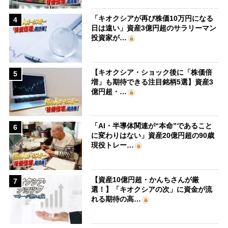
「キオクシアが再び株価10万円になる
4
日は遠い」資産3億円超のサラリーマン
投資家が…
【キオクシア・ショック後に「株価倍
5
増」も期待できる注目銘柄5選】資産3
億円超・…
「AI・半導体関連が“本命”であること
6
に変わりはない」資産20億円超の90歳
現役トレー…
【資産10億円超・かんちさんが厳
7
選！】「キオクシアの次」に資金が流
れる期待の高…