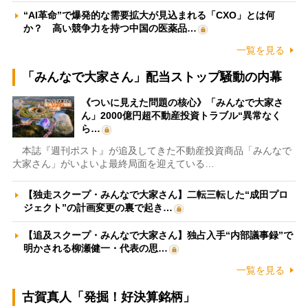
“AI革命”で爆発的な需要拡大が見込まれる「CXO」とは何
か？ 高い競争力を持つ中国の医薬品…
一覧を見る
「みんなで大家さん」配当ストップ騒動の内幕
《ついに見えた問題の核心》「みんなで大家さ
ん」2000億円超不動産投資トラブル“異常なく
ら…
本誌『週刊ポスト』が追及してきた不動産投資商品「みんなで
大家さん」がいよいよ最終局面を迎えている…
【独走スクープ・みんなで大家さん】二転三転した“成田プロ
ジェクト”の計画変更の裏で起き…
【追及スクープ・みんなで大家さん】独占入手“内部議事録”で
明かされる柳瀬健一・代表の思…
一覧を見る
古賀真人「発掘！好決算銘柄」