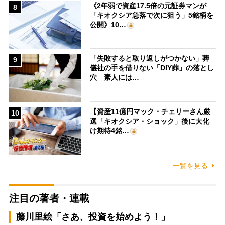
《2年弱で資産17.5倍の元証券マンが
8
「キオクシア急落で次に狙う」5銘柄を
公開》10…
「失敗すると取り返しがつかない」葬
9
儀社の手を借りない「DIY葬」の落とし
穴 素人には…
【資産11億円マック・チェリーさん厳
10
選「キオクシア・ショック」後に大化
け期待4銘…
一覧を見る
注目の著者・連載
藤川里絵「さあ、投資を始めよう！」