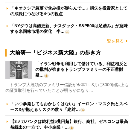
「キオクシア急落で含み損が膨らんで…」損失を投資家として
の成長につなげる4つの視点 …
「NYダウは高値更新、ナスダック・S&P500は足踏み」が意味
する米国株市場の変化 半…
一覧を見る
大前研一「ビジネス新大陸」の歩き方
「イラン戦争を利用して儲けている」利益相反と
の批判が強まるトランプファミリーの不正蓄財
疑…
トランプ大統領のファミリー信託が今年1～3月に3000回以上も
の証券取引を行っていたことが明らかになり…
「いつ暴発してもおかしくはない」イーロン・マスク氏とスペ
ースXが抱えるリスクの数々「絶対…
【3メガバンクは純利益5兆円超】銀行、商社、ゼネコンは最高
益続出の一方で、中小企業・…