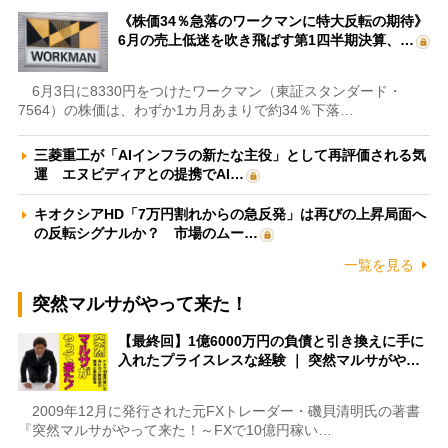
《株価34％急落のワークマンに特大反転の期待》
6月の売上低迷を吹き飛ばす第1四半期決算、…
6月3日に8330円をつけたワークマン（東証スタンダード・
7564）の株価は、わずか1カ月あまりで約34％下落…
三菱重工が「AIインフラの新たな主役」として再評価される気
運 エヌビディアとの提携でAI…
キオクシアHD「7万円割れからの急反発」は再びの上昇局面へ
の反転シグナルか？ 市場のムー…
一覧を見る
突然マルサがやって来た！
【最終回】1億6000万円の負債と引き換えに手に
入れたプライスレスな経験 ｜ 突然マルサがや…
2009年12月に発行された元FXトレーダー・磯貝清明氏の著書
『突然マルサがやって来た！～FXで10億円稼い…