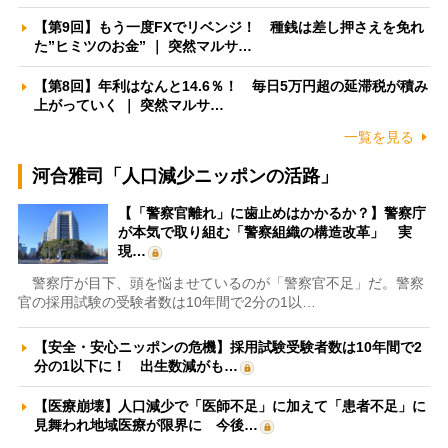
【第9回】もう一度FXでリベンジ！ 種銭は差し押さえを免れ
た”ヒミツのお金” ｜ 突然マルサ…
【第8回】年利はなんと14.6％！ 毎日5万円超の延滞税が積み
上がっていく ｜ 突然マルサ…
一覧を見る
河合雅司「人口減少ニッポンの活路」
【「警察官離れ」に歯止めはかかるか？】警察庁
が本気で取り組む「警察組織の構造改革」 実
現…
警察庁が目下、頭を悩ませているのが「警察官不足」だ。警察
官の採用試験の受験者数は10年間で2分の1以…
【安全・安心ニッポンの危機】採用試験受験者数は10年間で2
分の1以下に！ 出生数減がも…
【医療崩壊】人口減少で「医師不足」に加えて「患者不足」に
見舞われ地域医療が限界に 今後…