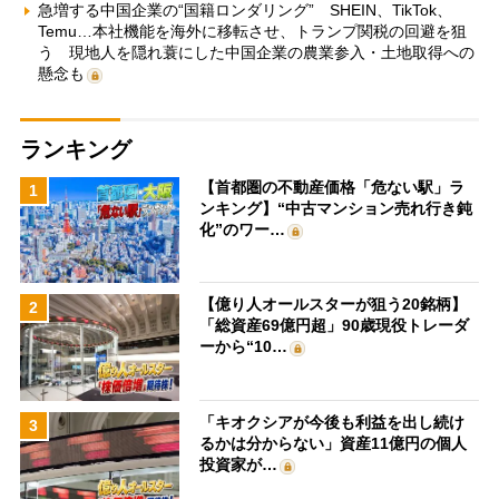
急増する中国企業の“国籍ロンダリング” SHEIN、TikTok、
Temu…本社機能を海外に移転させ、トランプ関税の回避を狙
う 現地人を隠れ蓑にした中国企業の農業参入・土地取得への
懸念も
ランキング
【首都圏の不動産価格「危ない駅」ラ
1
ンキング】“中古マンション売れ行き鈍
化”のワー…
【億り人オールスターが狙う20銘柄】
2
「総資産69億円超」90歳現役トレーダ
ーから“10…
「キオクシアが今後も利益を出し続け
3
るかは分からない」資産11億円の個人
投資家が…