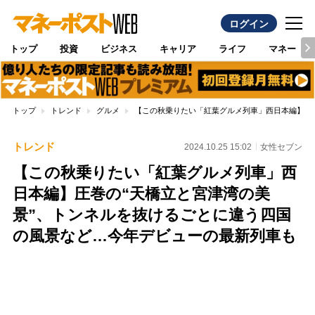
ログイン
トップ
投資
ビジネス
キャリア
ライフ
マネー
トップ
トレンド
グルメ
【この秋乗りたい「紅葉グルメ列車」西日本編】圧
トレンド
2024.10.25 15:02
女性セブン
【この秋乗りたい「紅葉グルメ列車」西
日本編】圧巻の“天橋立と宮津湾の美
景”、トンネルを抜けるごとに違う四国
の風景など…今年デビューの最新列車も
Loaded
:
100.00%
/
Unmute