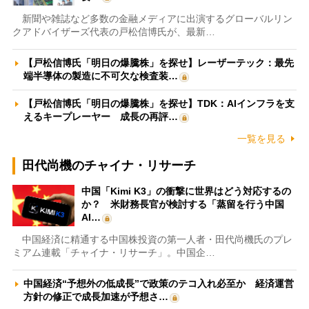
新聞や雑誌など多数の金融メディアに出演するグローバルリン
クアドバイザーズ代表の戸松信博氏が、最新…
【戸松信博氏「明日の爆騰株」を探せ】レーザーテック：最先
端半導体の製造に不可欠な検査装…
【戸松信博氏「明日の爆騰株」を探せ】TDK：AIインフラを支
えるキープレーヤー 成長の再評…
一覧を見る
田代尚機のチャイナ・リサーチ
中国「Kimi K3」の衝撃に世界はどう対応するの
か？ 米財務長官が検討する「蒸留を行う中国
AI…
中国経済に精通する中国株投資の第一人者・田代尚機氏のプレ
ミアム連載「チャイナ・リサーチ」。中国企…
中国経済“予想外の低成長”で政策のテコ入れ必至か 経済運営
方針の修正で成長加速が予想さ…