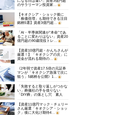
になる日は遠い」資産3億円超
のサラリーマン投資家…
【キオクシア・ショック後に
「株価倍増」も期待できる注目
銘柄5選】資産3億円超…
「AI・半導体関連が“本命”であ
ることに変わりはない」資産20
億円超の90歳現役トレ…
【資産10億円超・かんちさんが
厳選！】「キオクシアの次」に
資金が流れる期待の…
《2年弱で資産17.5倍の元証券
マンが「キオクシア急落で次に
狙う」5銘柄を公開》1…
「失敗すると取り返しがつかな
い」葬儀社の手を借りない
「DIY葬」の落とし穴 素人
に…
【資産11億円マック・チェリー
さん厳選「キオクシア・ショッ
ク」後に大化け期待4…