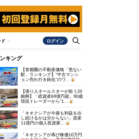
ンド
ログイン
ンキング
【首都圏の不動産価格「危ない
駅」ランキング】“中古マンシ
ョン売れ行き鈍化”のワ…
【億り人オールスターが狙う20
銘柄】「総資産69億円超」90歳
現役トレーダーから“1…
「キオクシアが今後も利益を出
し続けるかは分からない」資産
11億円の個人投資家…
「キオクシアが再び株価10万円