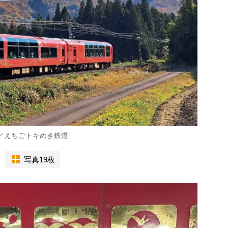
／えちごトキめき鉄道
写真19枚