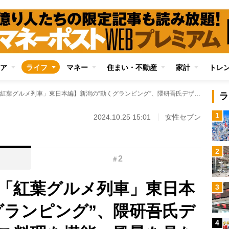
ア
ライフ
マネー
住まい・不動産
家計
トレ
【この秋乗りたい「紅葉グルメ列車」東日本編】新潟の“動くグランピング”、隈研吾氏デザイン列車でコース料理を堪能、風景を見ながら職人が握った寿司に舌鼓…など厳選7
ラ
1
2024.10.25 15:01
女性セブン
2
2
＃
「紅葉グルメ列車」東日本
3
グランピング”、隈研吾氏デ
4