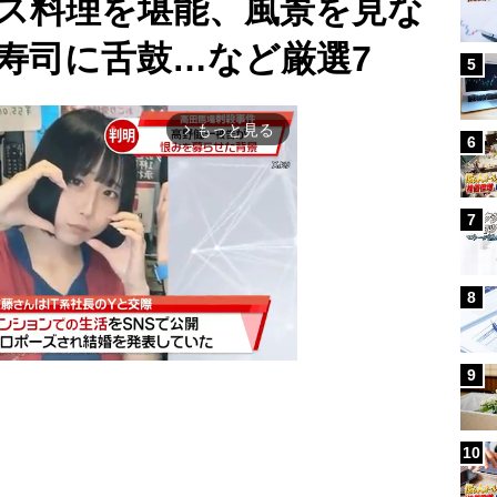
ス料理を堪能、風景を見な
寿司に舌鼓…など厳選7
5
もっと見る
arrow_forward_ios
6
7
8
9
Mute
10