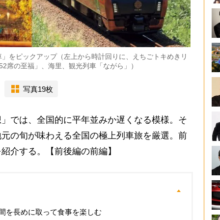
車」をピックアップ（左上から時計回りに、えちごトキめきリ
「52席の至福」、海里、観光列車「ながら」）
写真19枚
」では、全国的に平年並みか遅くなる模様。そ
地元の旬が味わえる全国の極上列車旅を厳選。前
を紹介する。【前後編の前編】
間を長めに取って食事を楽しむ