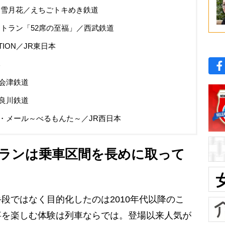
 雪月花／えちごトキめき鉄道
トラン「52席の至福」／西武鉄道
TION／JR東日本
本
会津鉄道
良川鉄道
・メール～べるもんた～／JR西日本
ランは乗車区間を長めに取って
段ではなく目的化したのは2010年代以降のこ
事を楽しむ体験は列車ならでは。登場以来人気が