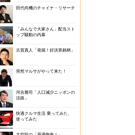
田代尚機のチャイナ・リサーチ
「みんなで大家さん」配当スト
ップ騒動の内幕
古賀真人「発掘！好決算銘柄」
突然マルサがやって来た！
河合雅司「人口減少ニッポンの
活路」
快適クルマ生活 乗ってみた、
使ってみた
大竹聡の「昼酒御免！」