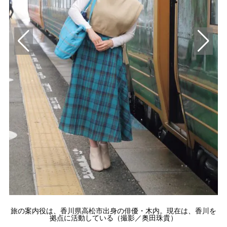
旅の案内役は、香川県高松市出身の俳優・木内。現在は、香川を
「
拠点に活動している（撮影／奥田珠貴）