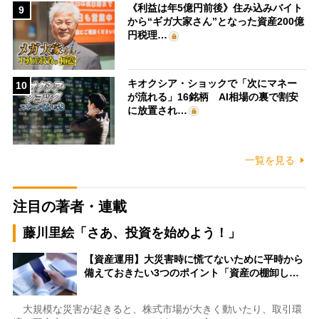
《利益は年5億円前後》住み込みバイト
9
から“ギガ大家さん”となった資産200億
円税理…
キオクシア・ショックで「次にマネー
10
が流れる」16銘柄 AI相場の裏で割安
に放置され…
一覧を見る
注目の著者・連載
藤川里絵「さあ、投資を始めよう！」
【資産運用】大災害時に慌てないために平時から
備えておきたい3つのポイント「資産の棚卸し…
大規模な災害が起きると、株式市場が大きく動いたり、取引環