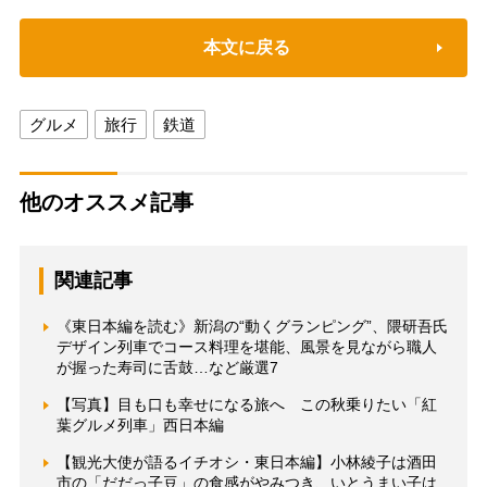
本文に戻る
グルメ
旅行
鉄道
他のオススメ記事
関連記事
《東日本編を読む》新潟の“動くグランピング”、隈研吾氏
デザイン列車でコース料理を堪能、風景を見ながら職人
が握った寿司に舌鼓…など厳選7
【写真】目も口も幸せになる旅へ この秋乗りたい「紅
葉グルメ列車」西日本編
【観光大使が語るイチオシ・東日本編】小林綾子は酒田
市の「だだっ子豆」の食感がやみつき、いとうまい子は