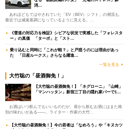
消…
あれほどもてはやされていた「EV（BEV）シフト」の潮流も、
最近では減速基調になっているように見える。…
《雪道の対応力を検証》シビアな状況で実感した「フォレスタ
ー」の真価 「ターボ」と「スト…
乗り込むと同時に「これが軽？」と戸惑うのには理由があっ
た 「日産ルークス」さらなる躍進…
一覧を見る
大竹聡の「昼酒御免！」
【大竹聡の昼酒御免！】「ネグローニ」「山崎」
「マンハッタン」新宿三丁目の隠れ家バーで1…
お酒はいつ飲んでもいいものだが、昼から飲むお酒にはまた格
別の味わいがある――。ライター・作家の大竹…
【大竹聡の昼酒御免！】今の若者は「なめろう」や「キヌカツ