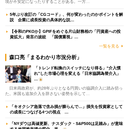
境が不安定になったりすることがある。一方…
5年ぶり改訂の「CGコード」、何が変わったのかポイントを解
説 企業に成長投資の具体的な説…
【令和のPKOか】GPIFをめぐる片山財務相の「円資産への投
資拡大」発言の波紋 「国債重視」…
一覧を見る
森口亮「まるわかり市況分析」
「トレンド転換のスイッチになり得る」“介入慣
れ”した市場心理を変える「日米協調為替介入」
…
日米両政府が、約28年ぶりとなる円買いの協調介入に踏み切っ
た。米国も追加介入を辞さない姿勢を示して…
「キオクシア急落で含み損が膨らんで…」損失を投資家として
の成長につなげる4つの視点 …
「NYダウは高値更新、ナスダック・S&P500は足踏み」が意味