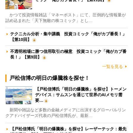
かつて投資情報雑誌「マネーポスト」にて、圧倒的な情報量が
詰め込まれた「天下無敵の株コミック」とし…
テクニカル分析・集中講義 投資コミック「俺がカブ番長！」
【第10回】
不透明相場に勝つ信用取引の極意 投資コミック「俺がカブ番
長！」【第9回】
一覧を見る
戸松信博の明日の爆騰株を探せ！
【戸松信博氏「明日の爆騰株」を探せ】トーメン
デバイス：サムスンを通じて世界のAIメモリ需
要…
新聞や雑誌など多数の金融メディアに出演するグローバルリン
クアドバイザーズ代表の戸松信博氏が、最新…
【戸松信博氏「明日の爆騰株」を探せ】レーザーテック：最先