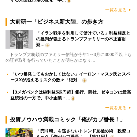
する米国株市場の変化 半…
一覧を見る
大前研一「ビジネス新大陸」の歩き方
「イラン戦争を利用して儲けている」利益相反と
の批判が強まるトランプファミリーの不正蓄財
疑…
トランプ大統領のファミリー信託が今年1～3月に3000回以上も
の証券取引を行っていたことが明らかになり…
「いつ暴発してもおかしくはない」イーロン・マスク氏とスペ
ースXが抱えるリスクの数々「絶対…
【3メガバンクは純利益5兆円超】銀行、商社、ゼネコンは最高
益続出の一方で、中小企業・…
一覧を見る
投資ノウハウ満載コミック「俺がカブ番長！」
「売り時」を逃さないトレンド見極め術 投資コ
ミック「俺がカブ番長！」【第11回】