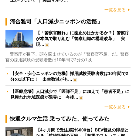
上がっていく ｜ 突然マルサ…
一覧を見る
河合雅司「人口減少ニッポンの活路」
【「警察官離れ」に歯止めはかかるか？】警察庁
が本気で取り組む「警察組織の構造改革」 実
現…
警察庁が目下、頭を悩ませているのが「警察官不足」だ。警察
官の採用試験の受験者数は10年間で2分の1以…
【安全・安心ニッポンの危機】採用試験受験者数は10年間で2
分の1以下に！ 出生数減がも…
【医療崩壊】人口減少で「医師不足」に加えて「患者不足」に
見舞われ地域医療が限界に 今後…
一覧を見る
快適クルマ生活 乗ってみた、使ってみた
【4ヶ月間で受注累計6000台】BEV普及の障壁と
なる「航続距離の不安」「充電のストレス」解