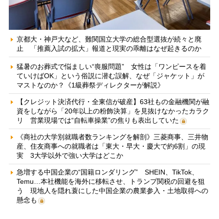
京都大・神戸大など、難関国立大学の総合型選抜が続々と廃
止 「推薦入試の拡大」報道と現実の乖離はなぜ起きるのか
猛暑のお葬式で悩ましい“喪服問題” 女性は「ワンピースを着
ていけばOK」という俗説に潜む誤解、なぜ「ジャケット」が
マストなのか？《1級葬祭ディレクターが解説》
【クレジット決済代行・全東信が破産】63社もの金融機関が融
資をしながら「20年以上の粉飾決算」を見抜けなかったカラク
リ 営業現場では“自転車操業”の焦りも表出していた
《商社の大学別就職者数ランキングを解剖》三菱商事、三井物
産、住友商事への就職者は「東大・早大・慶大で約6割」の現
実 3大学以外で強い大学はどこか
急増する中国企業の“国籍ロンダリング” SHEIN、TikTok、
Temu…本社機能を海外に移転させ、トランプ関税の回避を狙
う 現地人を隠れ蓑にした中国企業の農業参入・土地取得への
懸念も