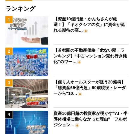
ランキング
【資産10億円超・かんちさんが厳
1
選！】「キオクシアの次」に資金が流
れる期待の高…
【首都圏の不動産価格「危ない駅」ラ
2
ンキング】“中古マンション売れ行き鈍
化”のワー…
【億り人オールスターが狙う20銘柄】
3
「総資産69億円超」90歳現役トレーダ
ーから“10…
資産10億円超の投資家が明かす“AI・半
4
導体相場に乗らなかった理由” フルポ
ジション…