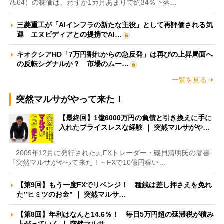
7564）の株価は、わずか1カ月あまりで約34％下落…
三菱重工が「AIインフラの新たな主役」として再評価される気
運 エヌビディアとの提携でAI…
キオクシアHD「7万円割れからの急反発」は再びの上昇局面へ
の反転シグナルか？ 市場のムー…
一覧を見る
突然マルサがやって来た！
【最終回】1億6000万円の負債と引き換えに手に
入れたプライスレスな経験 ｜ 突然マルサがや…
2009年12月に発行された元FXトレーダー・磯貝清明氏の著書
『突然マルサがやって来た！～FXで10億円稼い…
【第9回】もう一度FXでリベンジ！ 種銭は差し押さえを免れ
た”ヒミツのお金” ｜ 突然マルサ…
【第8回】年利はなんと14.6％！ 毎日5万円超の延滞税が積み