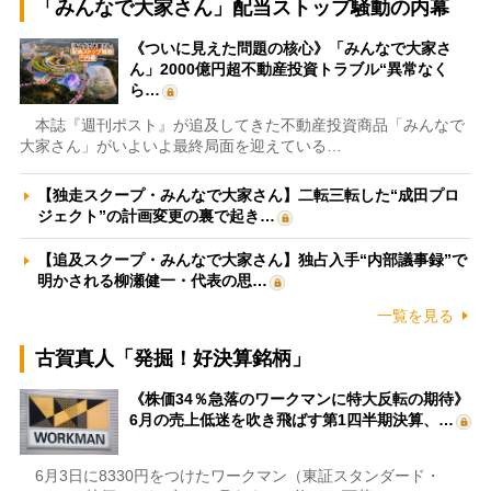
「みんなで大家さん」配当ストップ騒動の内幕
《ついに見えた問題の核心》「みんなで大家さ
ん」2000億円超不動産投資トラブル“異常なく
ら…
本誌『週刊ポスト』が追及してきた不動産投資商品「みんなで
大家さん」がいよいよ最終局面を迎えている…
【独走スクープ・みんなで大家さん】二転三転した“成田プロ
ジェクト”の計画変更の裏で起き…
【追及スクープ・みんなで大家さん】独占入手“内部議事録”で
明かされる柳瀬健一・代表の思…
一覧を見る
古賀真人「発掘！好決算銘柄」
《株価34％急落のワークマンに特大反転の期待》
6月の売上低迷を吹き飛ばす第1四半期決算、…
6月3日に8330円をつけたワークマン（東証スタンダード・