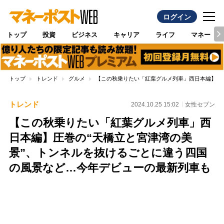
ログイン
トップ
投資
ビジネス
キャリア
ライフ
マネー
トップ
トレンド
グルメ
【この秋乗りたい「紅葉グルメ列車」西日本編】圧
トレンド
2024.10.25 15:02
女性セブン
【この秋乗りたい「紅葉グルメ列車」西
日本編】圧巻の“天橋立と宮津湾の美
景”、トンネルを抜けるごとに違う四国
の風景など…今年デビューの最新列車も
Loaded
:
100.00%
/
Unmute