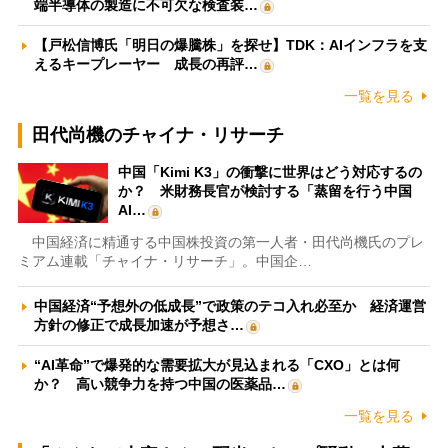
端半導体の製造に不可欠な検査装…
【戸松信博氏「明日の爆騰株」を探せ】TDK：AIインフラを支
えるキープレーヤー 成長の再評…
一覧を見る
田代尚機のチャイナ・リサーチ
中国「Kimi K3」の衝撃に世界はどう対応するの
か？ 米財務長官が検討する「蒸留を行う中国
AI…
中国経済に精通する中国株投資の第一人者・田代尚機氏のプレ
ミアム連載「チャイナ・リサーチ」。中国企…
中国経済“予想外の低成長”で政策のテコ入れ必至か 経済運営
方針の修正で成長加速が予想さ…
“AI革命”で爆発的な需要拡大が見込まれる「CXO」とは何
か？ 高い競争力を持つ中国の医薬品…
一覧を見る