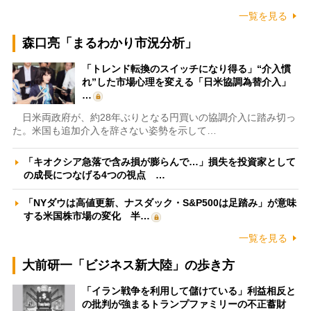
一覧を見る
森口亮「まるわかり市況分析」
「トレンド転換のスイッチになり得る」“介入慣
れ”した市場心理を変える「日米協調為替介入」
…
日米両政府が、約28年ぶりとなる円買いの協調介入に踏み切っ
た。米国も追加介入を辞さない姿勢を示して…
「キオクシア急落で含み損が膨らんで…」損失を投資家として
の成長につなげる4つの視点 …
「NYダウは高値更新、ナスダック・S&P500は足踏み」が意味
する米国株市場の変化 半…
一覧を見る
大前研一「ビジネス新大陸」の歩き方
「イラン戦争を利用して儲けている」利益相反と
の批判が強まるトランプファミリーの不正蓄財