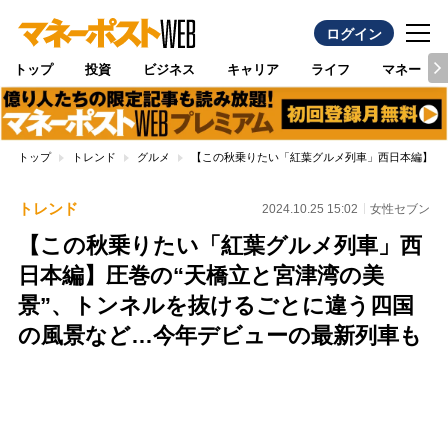
ログイン
トップ
投資
ビジネス
キャリア
ライフ
マネー
トップ
トレンド
グルメ
【この秋乗りたい「紅葉グルメ列車」西日本編】圧
トレンド
2024.10.25 15:02
女性セブン
【この秋乗りたい「紅葉グルメ列車」西
日本編】圧巻の“天橋立と宮津湾の美
景”、トンネルを抜けるごとに違う四国
の風景など…今年デビューの最新列車も
Loaded
:
88.23%
/
Unmute