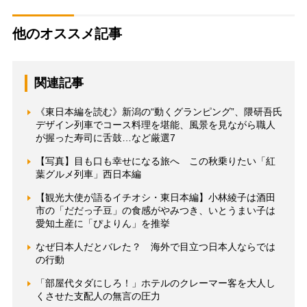
他のオススメ記事
関連記事
《東日本編を読む》新潟の“動くグランピング”、隈研吾氏
デザイン列車でコース料理を堪能、風景を見ながら職人
が握った寿司に舌鼓…など厳選7
【写真】目も口も幸せになる旅へ この秋乗りたい「紅
葉グルメ列車」西日本編
【観光大使が語るイチオシ・東日本編】小林綾子は酒田
市の「だだっ子豆」の食感がやみつき、いとうまい子は
愛知土産に「ぴよりん」を推挙
なぜ日本人だとバレた？ 海外で目立つ日本人ならでは
の行動
「部屋代タダにしろ！」ホテルのクレーマー客を大人し
くさせた支配人の無言の圧力