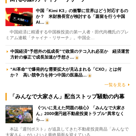
中国「Kimi K3」の衝撃に世界はどう対応するの
か？ 米財務長官が検討する「蒸留を行う中国
AI…
中国経済に精通する中国株投資の第一人者・田代尚機氏のプレ
ミアム連載「チャイナ・リサーチ」。中国企…
中国経済“予想外の低成長”で政策のテコ入れ必至か 経済運営
方針の修正で成長加速が予想さ…
“AI革命”で爆発的な需要拡大が見込まれる「CXO」とは何
か？ 高い競争力を持つ中国の医薬品…
一覧を見る
「みんなで大家さん」配当ストップ騒動の内幕
《ついに見えた問題の核心》「みんなで大家さ
ん」2000億円超不動産投資トラブル“異常なく
ら…
本誌『週刊ポスト』が追及してきた不動産投資商品「みんなで
大家さん」がいよいよ最終局面を迎えている…