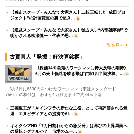
【独走スクープ・みんなで大家さん】二転三転した“成田プロ
ジェクト”の計画変更の裏で起き…
【追及スクープ・みんなで大家さん】独占入手“内部議事録”で
明かされる柳瀬健一・代表の思…
一覧を見る
古賀真人「発掘！好決算銘柄」
《株価34％急落のワークマンに特大反転の期待》
6月の売上低迷を吹き飛ばす第1四半期決算、…
6月3日に8330円をつけたワークマン（東証スタンダード・
7564）の株価は、わずか1カ月あまりで約34％下落…
三菱重工が「AIインフラの新たな主役」として再評価される気
運 エヌビディアとの提携でAI…
キオクシアHD「7万円割れからの急反発」は再びの上昇局面へ
の反転シグナルか？ 市場のムー…