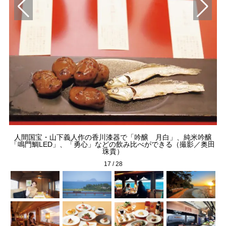
人間国宝・山下義人作の香川漆器で「吟醸 月白」、純米吟醸
川を
「鳴門鯛LED」、「勇心」などの飲み比べができる（撮影／奥田
珠貴）
17
/
28