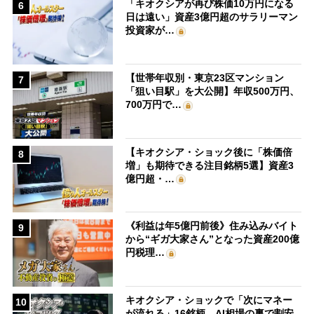
「キオクシアが再び株価10万円になる
6
日は遠い」資産3億円超のサラリーマン
投資家が…
【世帯年収別・東京23区マンション
7
「狙い目駅」を大公開】年収500万円、
700万円で…
【キオクシア・ショック後に「株価倍
8
増」も期待できる注目銘柄5選】資産3
億円超・…
《利益は年5億円前後》住み込みバイト
9
から“ギガ大家さん”となった資産200億
円税理…
キオクシア・ショックで「次にマネー
10
が流れる」16銘柄 AI相場の裏で割安