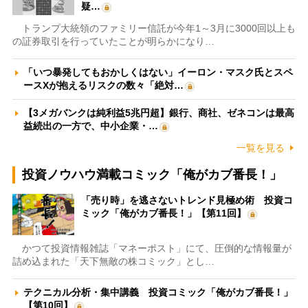
疑…
トランプ大統領のファミリー信託が今年1～3月に3000回以上も
の証券取引を行っていたことが明らかになり…
「いつ暴発してもおかしくはない」イーロン・マスク氏とスペ
ースXが抱えるリスクの数々「絶対…
【3メガバンクは純利益5兆円超】銀行、商社、ゼネコンは最高
益続出の一方で、中小企業・…
一覧を見る
投資ノウハウ満載コミック「俺がカブ番長！」
「売り時」を逃さないトレンド見極め術 投資コ
ミック「俺がカブ番長！」【第11回】
かつて投資情報雑誌「マネーポスト」にて、圧倒的な情報量が
詰め込まれた「天下無敵の株コミック」とし…
テクニカル分析・集中講義 投資コミック「俺がカブ番長！」
【第10回】