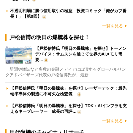
不透明相場に勝つ信用取引の極意 投資コミック「俺がカブ番
長！」【第9回】
一覧を見る
戸松信博の明日の爆騰株を探せ！
【戸松信博氏「明日の爆騰株」を探せ】トーメン
デバイス：サムスンを通じて世界のAIメモリ需
要…
新聞や雑誌など多数の金融メディアに出演するグローバルリン
クアドバイザーズ代表の戸松信博氏が、最新…
【戸松信博氏「明日の爆騰株」を探せ】レーザーテック：最先
端半導体の製造に不可欠な検査装…
【戸松信博氏「明日の爆騰株」を探せ】TDK：AIインフラを支
えるキープレーヤー 成長の再評…
一覧を見る
田代尚機のチャイナ・リサーチ