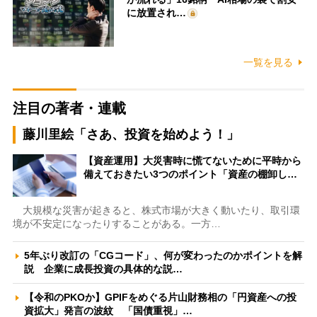
に放置され…
一覧を見る
注目の著者・連載
藤川里絵「さあ、投資を始めよう！」
【資産運用】大災害時に慌てないために平時から
備えておきたい3つのポイント「資産の棚卸し…
大規模な災害が起きると、株式市場が大きく動いたり、取引環
境が不安定になったりすることがある。一方…
5年ぶり改訂の「CGコード」、何が変わったのかポイントを解
説 企業に成長投資の具体的な説…
【令和のPKOか】GPIFをめぐる片山財務相の「円資産への投
資拡大」発言の波紋 「国債重視」…