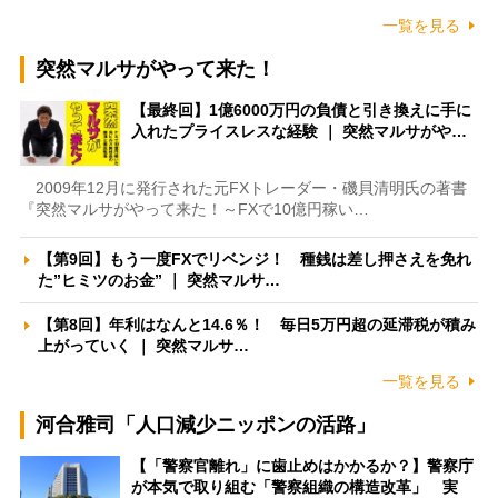
一覧を見る
突然マルサがやって来た！
【最終回】1億6000万円の負債と引き換えに手に
入れたプライスレスな経験 ｜ 突然マルサがや…
2009年12月に発行された元FXトレーダー・磯貝清明氏の著書
『突然マルサがやって来た！～FXで10億円稼い…
【第9回】もう一度FXでリベンジ！ 種銭は差し押さえを免れ
た”ヒミツのお金” ｜ 突然マルサ…
【第8回】年利はなんと14.6％！ 毎日5万円超の延滞税が積み
上がっていく ｜ 突然マルサ…
一覧を見る
河合雅司「人口減少ニッポンの活路」
【「警察官離れ」に歯止めはかかるか？】警察庁
が本気で取り組む「警察組織の構造改革」 実