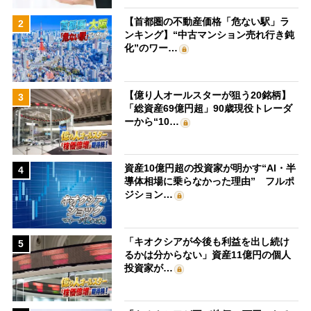
【首都圏の不動産価格「危ない駅」ラ
2
ンキング】“中古マンション売れ行き鈍
化”のワー…
【億り人オールスターが狙う20銘柄】
3
「総資産69億円超」90歳現役トレーダ
ーから“10…
資産10億円超の投資家が明かす“AI・半
4
導体相場に乗らなかった理由” フルポ
ジション…
「キオクシアが今後も利益を出し続け
5
るかは分からない」資産11億円の個人
投資家が…