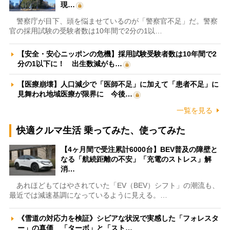
現…
警察庁が目下、頭を悩ませているのが「警察官不足」だ。警察
官の採用試験の受験者数は10年間で2分の1以…
【安全・安心ニッポンの危機】採用試験受験者数は10年間で2
分の1以下に！ 出生数減がも…
【医療崩壊】人口減少で「医師不足」に加えて「患者不足」に
見舞われ地域医療が限界に 今後…
一覧を見る
快適クルマ生活 乗ってみた、使ってみた
【4ヶ月間で受注累計6000台】BEV普及の障壁と
なる「航続距離の不安」「充電のストレス」解
消…
あれほどもてはやされていた「EV（BEV）シフト」の潮流も、
最近では減速基調になっているように見える。…
《雪道の対応力を検証》シビアな状況で実感した「フォレスタ
ー」の真価 「ターボ」と「スト…