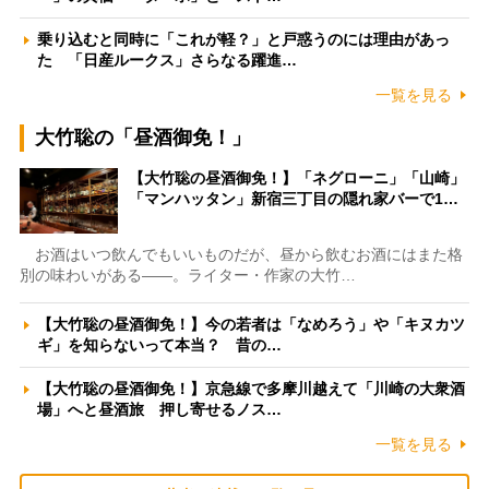
乗り込むと同時に「これが軽？」と戸惑うのには理由があっ
た 「日産ルークス」さらなる躍進…
一覧を見る
大竹聡の「昼酒御免！」
【大竹聡の昼酒御免！】「ネグローニ」「山崎」
「マンハッタン」新宿三丁目の隠れ家バーで1…
お酒はいつ飲んでもいいものだが、昼から飲むお酒にはまた格
別の味わいがある――。ライター・作家の大竹…
【大竹聡の昼酒御免！】今の若者は「なめろう」や「キヌカツ
ギ」を知らないって本当？ 昔の…
【大竹聡の昼酒御免！】京急線で多摩川越えて「川崎の大衆酒
場」へと昼酒旅 押し寄せるノス…
一覧を見る