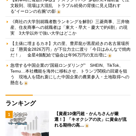
文殺到、現場は大混乱 トラブル続発の背後に見え隠れす
る“イーロンの右腕”の影
《商社の大学別就職者数ランキングを解剖》三菱商事、三井物
産、住友商事への就職者は「東大・早大・慶大で約6割」の現
実 3大学以外で強い大学はどこか
【土俵に埋まるカネ】大の里、豊昇龍が黒星続きの名古屋場所
は「懸賞金2826万円」が下位力士に渡り「今日はみんなで焼肉
だ！」 金星4個配給で協会は年96万円の支出増に
急増する中国企業の“国籍ロンダリング” SHEIN、TikTok、
Temu…本社機能を海外に移転させ、トランプ関税の回避を狙
う 現地人を隠れ蓑にした中国企業の農業参入・土地取得への
懸念も
ランキング
【資産10億円超・かんちさんが厳
1
選！】「キオクシアの次」に資金が流
れる期待の高…