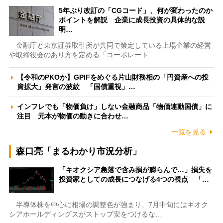
5年ぶり改訂の「CGコード」、何が変わったのか
ポイントを解説 企業に成長投資の具体的な説
明…
金融庁と東京証券取引所が共同で策定している上場企業の経営
や取締役会のあり方を定める「コーポレート…
【令和のPKOか】GPIFをめぐる片山財務相の「円資産への投
資拡大」発言の波紋 「国債重視」…
インフレでも「物価負け」しない金融商品「物価連動国債」に
注目 元本が物価の動きに合わせ…
一覧を見る
森口亮「まるわかり市況分析」
「キオクシア急落で含み損が膨らんで…」損失を
投資家としての成長につなげる4つの視点 「…
半導体株を中心に相場の調整色が強まり、7月中旬にはキオク
シアホールディングスがストップ安をつけるな…