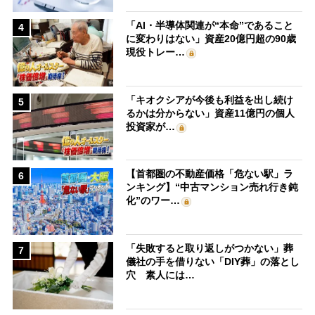
「AI・半導体関連が“本命”であること
4
に変わりはない」資産20億円超の90歳
現役トレー…
「キオクシアが今後も利益を出し続け
5
るかは分からない」資産11億円の個人
投資家が…
【首都圏の不動産価格「危ない駅」ラ
6
ンキング】“中古マンション売れ行き鈍
化”のワー…
「失敗すると取り返しがつかない」葬
7
儀社の手を借りない「DIY葬」の落とし
穴 素人には…