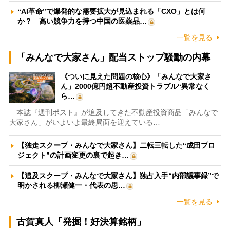
“AI革命”で爆発的な需要拡大が見込まれる「CXO」とは何
か？ 高い競争力を持つ中国の医薬品…
一覧を見る
「みんなで大家さん」配当ストップ騒動の内幕
《ついに見えた問題の核心》「みんなで大家さ
ん」2000億円超不動産投資トラブル“異常なく
ら…
本誌『週刊ポスト』が追及してきた不動産投資商品「みんなで
大家さん」がいよいよ最終局面を迎えている…
【独走スクープ・みんなで大家さん】二転三転した“成田プロ
ジェクト”の計画変更の裏で起き…
【追及スクープ・みんなで大家さん】独占入手“内部議事録”で
明かされる柳瀬健一・代表の思…
一覧を見る
古賀真人「発掘！好決算銘柄」