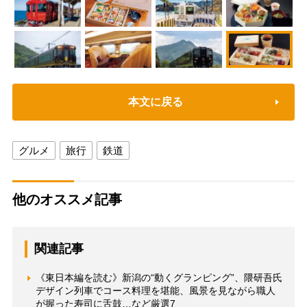
本文に戻る
グルメ
旅行
鉄道
他のオススメ記事
関連記事
《東日本編を読む》新潟の“動くグランピング”、隈研吾氏
デザイン列車でコース料理を堪能、風景を見ながら職人
が握った寿司に舌鼓…など厳選7