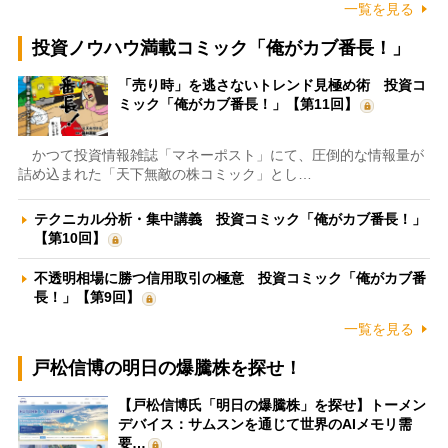
一覧を見る
投資ノウハウ満載コミック「俺がカブ番長！」
「売り時」を逃さないトレンド見極め術 投資コ
ミック「俺がカブ番長！」【第11回】
かつて投資情報雑誌「マネーポスト」にて、圧倒的な情報量が
詰め込まれた「天下無敵の株コミック」とし…
テクニカル分析・集中講義 投資コミック「俺がカブ番長！」
【第10回】
不透明相場に勝つ信用取引の極意 投資コミック「俺がカブ番
長！」【第9回】
一覧を見る
戸松信博の明日の爆騰株を探せ！
【戸松信博氏「明日の爆騰株」を探せ】トーメン
デバイス：サムスンを通じて世界のAIメモリ需
要…