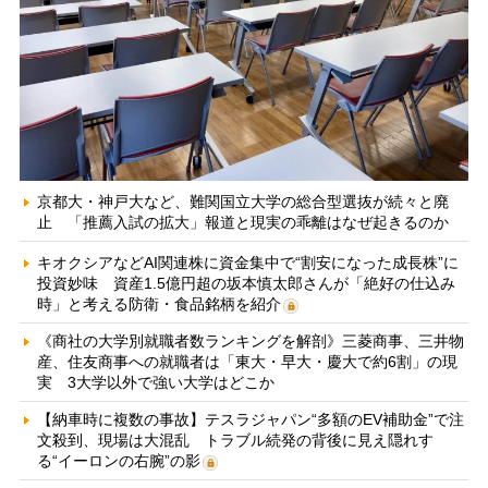
京都大・神戸大など、難関国立大学の総合型選抜が続々と廃
止 「推薦入試の拡大」報道と現実の乖離はなぜ起きるのか
キオクシアなどAI関連株に資金集中で“割安になった成長株”に
投資妙味 資産1.5億円超の坂本慎太郎さんが「絶好の仕込み
時」と考える防衛・食品銘柄を紹介
《商社の大学別就職者数ランキングを解剖》三菱商事、三井物
産、住友商事への就職者は「東大・早大・慶大で約6割」の現
実 3大学以外で強い大学はどこか
【納車時に複数の事故】テスラジャパン“多額のEV補助金”で注
文殺到、現場は大混乱 トラブル続発の背後に見え隠れす
る“イーロンの右腕”の影