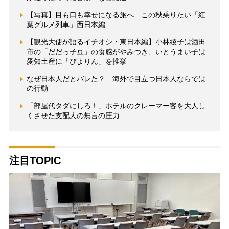
【写真】目も口も幸せになる旅へ この秋乗りたい「紅
葉グルメ列車」西日本編
【観光大使が語るイチオシ・東日本編】小林綾子は酒田
市の「だだっ子豆」の食感がやみつき、いとうまい子は
愛知土産に「ぴよりん」を推挙
なぜ日本人だとバレた？ 海外で目立つ日本人ならでは
の行動
「部屋代タダにしろ！」ホテルのクレーマー客を大人し
くさせた支配人の無言の圧力
注目TOPIC