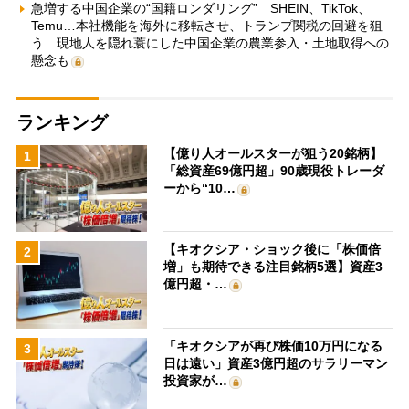
急増する中国企業の“国籍ロンダリング” SHEIN、TikTok、
Temu…本社機能を海外に移転させ、トランプ関税の回避を狙
う 現地人を隠れ蓑にした中国企業の農業参入・土地取得への
懸念も
ランキング
【億り人オールスターが狙う20銘柄】
1
「総資産69億円超」90歳現役トレーダ
ーから“10…
【キオクシア・ショック後に「株価倍
2
増」も期待できる注目銘柄5選】資産3
億円超・…
「キオクシアが再び株価10万円になる
3
日は遠い」資産3億円超のサラリーマン
投資家が…