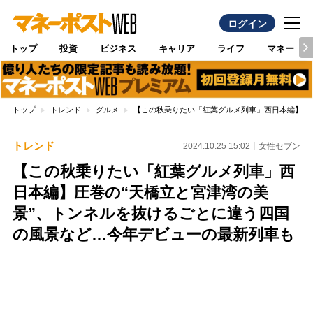
ログイン
トップ
投資
ビジネス
キャリア
ライフ
マネー
トップ
トレンド
グルメ
【この秋乗りたい「紅葉グルメ列車」西日本編】圧
トレンド
2024.10.25 15:02
女性セブン
【この秋乗りたい「紅葉グルメ列車」西
日本編】圧巻の“天橋立と宮津湾の美
景”、トンネルを抜けるごとに違う四国
の風景など…今年デビューの最新列車も
Loaded
:
100.00%
/
Unmute