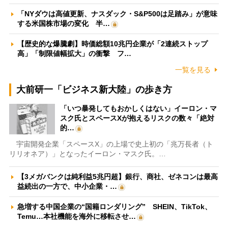
「NYダウは高値更新、ナスダック・S&P500は足踏み」が意味
する米国株市場の変化 半…
【歴史的な爆騰劇】時価総額10兆円企業が「2連続ストップ
高」「制限値幅拡大」の衝撃 フ…
一覧を見る
大前研一「ビジネス新大陸」の歩き方
「いつ暴発してもおかしくはない」イーロン・マ
スク氏とスペースXが抱えるリスクの数々「絶対
的…
宇宙開発企業「スペースX」の上場で史上初の「兆万長者（ト
リリオネア）」となったイーロン・マスク氏。…
【3メガバンクは純利益5兆円超】銀行、商社、ゼネコンは最高
益続出の一方で、中小企業・…
急増する中国企業の“国籍ロンダリング” SHEIN、TikTok、
Temu…本社機能を海外に移転させ…