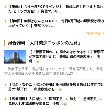
【第9回】もう一度FXでリベンジ！ 種銭は差し押さえを免れ
た”ヒミツのお金” ｜ 突然マルサ…
【第8回】年利はなんと14.6％！ 毎日5万円超の延滞税が積み
上がっていく ｜ 突然マルサ…
一覧を見る
河合雅司「人口減少ニッポンの活路」
【「警察官離れ」に歯止めはかかるか？】警察庁
が本気で取り組む「警察組織の構造改革」 実
現…
警察庁が目下、頭を悩ませているのが「警察官不足」だ。警察
官の採用試験の受験者数は10年間で2分の1以…
【安全・安心ニッポンの危機】採用試験受験者数は10年間で2
分の1以下に！ 出生数減がも…
【医療崩壊】人口減少で「医師不足」に加えて「患者不足」に
見舞われ地域医療が限界に 今後…