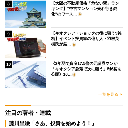
【大阪の不動産価格「危ない駅」ラン
8
キング】“中古マンション売れ行き鈍
化”のワース…
【キオクシア・ショックの後に狙う5銘
9
柄】イベント投資家の億り人・羽根英
樹氏が厳…
《2年弱で資産17.5倍の元証券マンが
10
「キオクシア急落で次に狙う」5銘柄を
公開》10…
一覧を見る
注目の著者・連載
藤川里絵「さあ、投資を始めよう！」