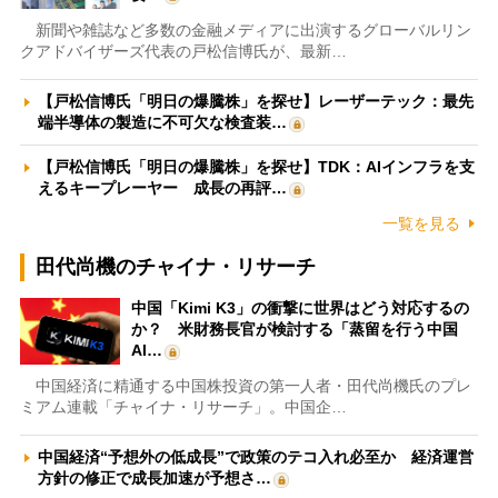
新聞や雑誌など多数の金融メディアに出演するグローバルリン
クアドバイザーズ代表の戸松信博氏が、最新…
【戸松信博氏「明日の爆騰株」を探せ】レーザーテック：最先
端半導体の製造に不可欠な検査装…
【戸松信博氏「明日の爆騰株」を探せ】TDK：AIインフラを支
えるキープレーヤー 成長の再評…
一覧を見る
田代尚機のチャイナ・リサーチ
中国「Kimi K3」の衝撃に世界はどう対応するの
か？ 米財務長官が検討する「蒸留を行う中国
AI…
中国経済に精通する中国株投資の第一人者・田代尚機氏のプレ
ミアム連載「チャイナ・リサーチ」。中国企…
中国経済“予想外の低成長”で政策のテコ入れ必至か 経済運営
方針の修正で成長加速が予想さ…