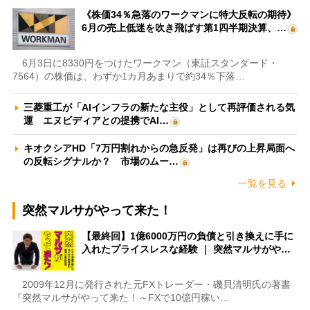
《株価34％急落のワークマンに特大反転の期待》
6月の売上低迷を吹き飛ばす第1四半期決算、…
6月3日に8330円をつけたワークマン（東証スタンダード・
7564）の株価は、わずか1カ月あまりで約34％下落…
三菱重工が「AIインフラの新たな主役」として再評価される気
運 エヌビディアとの提携でAI…
キオクシアHD「7万円割れからの急反発」は再びの上昇局面へ
の反転シグナルか？ 市場のムー…
一覧を見る
突然マルサがやって来た！
【最終回】1億6000万円の負債と引き換えに手に
入れたプライスレスな経験 ｜ 突然マルサがや…
2009年12月に発行された元FXトレーダー・磯貝清明氏の著書
『突然マルサがやって来た！～FXで10億円稼い…