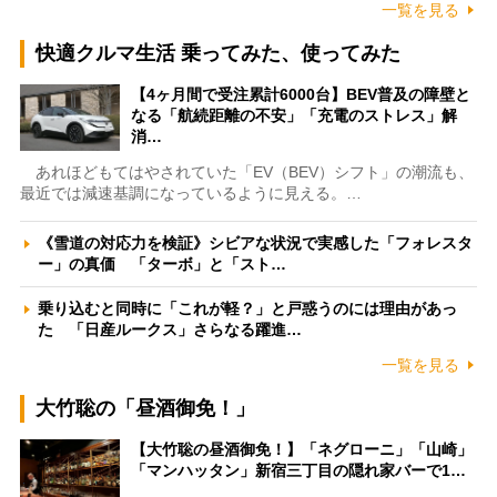
一覧を見る
快適クルマ生活 乗ってみた、使ってみた
【4ヶ月間で受注累計6000台】BEV普及の障壁と
なる「航続距離の不安」「充電のストレス」解
消…
あれほどもてはやされていた「EV（BEV）シフト」の潮流も、
最近では減速基調になっているように見える。…
《雪道の対応力を検証》シビアな状況で実感した「フォレスタ
ー」の真価 「ターボ」と「スト…
乗り込むと同時に「これが軽？」と戸惑うのには理由があっ
た 「日産ルークス」さらなる躍進…
一覧を見る
大竹聡の「昼酒御免！」
【大竹聡の昼酒御免！】「ネグローニ」「山崎」
「マンハッタン」新宿三丁目の隠れ家バーで1…