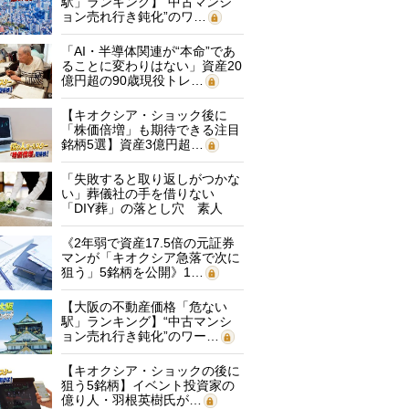
駅」ランキング】“中古マンシ
ョン売れ行き鈍化”のワ…
「AI・半導体関連が“本命”であ
ることに変わりはない」資産20
億円超の90歳現役トレ…
【キオクシア・ショック後に
「株価倍増」も期待できる注目
銘柄5選】資産3億円超…
「失敗すると取り返しがつかな
い」葬儀社の手を借りない
「DIY葬」の落とし穴 素人
に…
《2年弱で資産17.5倍の元証券
マンが「キオクシア急落で次に
狙う」5銘柄を公開》1…
【大阪の不動産価格「危ない
駅」ランキング】“中古マンシ
ョン売れ行き鈍化”のワー…
【キオクシア・ショックの後に
狙う5銘柄】イベント投資家の
億り人・羽根英樹氏が…