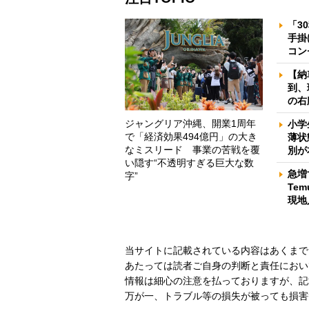
「3
手掛
コン
【納
到、
の右
ジャングリア沖縄、開業1周年
小学
で「経済効果494億円」の大き
薄状
なミスリード 事業の苦戦を覆
別が
い隠す“不透明すぎる巨大な数
急増
字”
Te
現地
当サイトに記載されている内容はあくまで
あたっては読者ご自身の判断と責任におい
情報は細心の注意を払っておりますが、記
万が一、トラブル等の損失が被っても損害