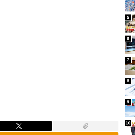
Loaded
:
100.00%
5
6
7
8
9
10