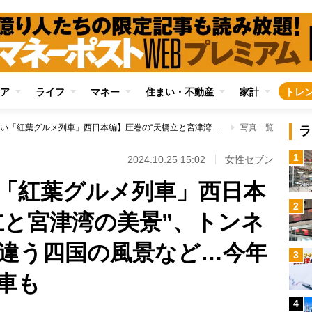
ア
ライフ
マネー
住まい・不動産
家計
トレ
【この秋乗りたい「紅葉グルメ列車」西日本編】圧巻の“天橋立と宮津湾の美景”、トンネルを抜けるごとに違う四国の風景など…今年デビューの最新列車も
写真一覧
ラ
1
2024.10.25 15:02
女性セブン
「紅葉グルメ列車」西日本
2
立と宮津湾の美景”、トンネ
違う四国の風景など…今年
3
車も
4