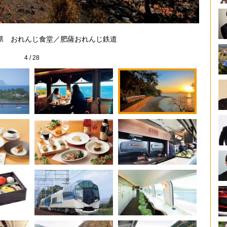
穏やか
県 おれんじ食堂／肥薩おれんじ鉄道
4
/
28