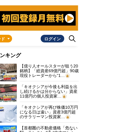
ンド
ログイン
ンキング
【億り人オールスターが狙う20
銘柄】「総資産69億円超」90歳
現役トレーダーから“1…
「キオクシアが今後も利益を出
し続けるかは分からない」資産
11億円の個人投資家…
「キオクシアが再び株価10万円
になる日は遠い」資産3億円超
のサラリーマン投資家…
【首都圏の不動産価格「危ない