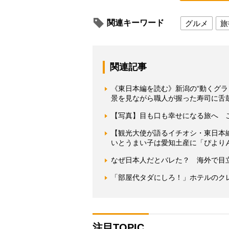
関連キーワード
グルメ
旅
関連記事
《東日本編を読む》新潟の“動くグ
景を見ながら職人が握った寿司に舌
【写真】目も口も幸せになる旅へ 
【観光大使が語るイチオシ・東日本
いとうまい子は愛知土産に「ぴより
なぜ日本人だとバレた？ 海外で目
「部屋代タダにしろ！」ホテルのク
注目TOPIC