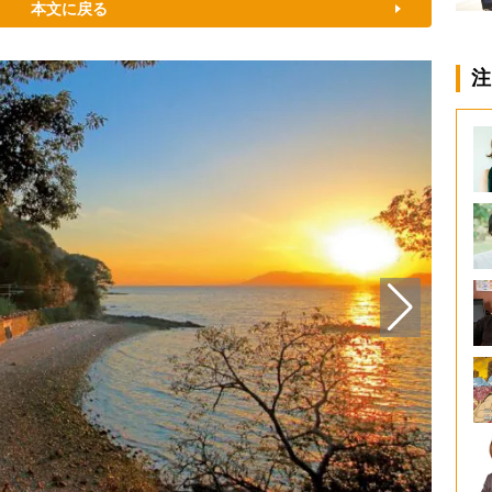
本文に戻る
注