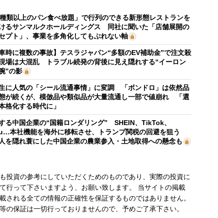
0種類以上のパン食べ放題」で行列のできる新形態レストランを
けるサンマルクホールディングス 同社に聞いた「店舗展開の
セプト」、事業を多角化してもぶれない軸
車時に複数の事故】テスラジャパン“多額のEV補助金”で注文殺
現場は大混乱 トラブル続発の背後に見え隠れする“イーロン
腕”の影
生に人気の「シール流通事情」に変調 「ボンドロ」は依然品
態が続くが、模倣品や類似品が大量流通し一部で値崩れ 「選
本格化する時代に」
する中国企業の“国籍ロンダリング” SHEIN、TikTok、
mu…本社機能を海外に移転させ、トランプ関税の回避を狙う
人を隠れ蓑にした中国企業の農業参入・土地取得への懸念も
も投資の参考にしていただくためのものであり、実際の投資に
て行って下さいますよう、お願い致します。 当サイトの掲載
載される全ての情報の正確性を保証するものではありません。
等の保証は一切行っておりませんので、予めご了承下さい。