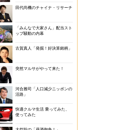
田代尚機のチャイナ・リサーチ
な八代海に沈む夕陽で、海一面がオレンジ色に染まる。四季折々の素材
の料理を味わえる
「みんなで大家さん」配当スト
ップ騒動の内幕
古賀真人「発掘！好決算銘柄」
突然マルサがやって来た！
河合雅司「人口減少ニッポンの
活路」
快適クルマ生活 乗ってみた、
使ってみた
大竹聡の「昼酒御免！」