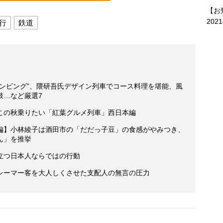
【お
202
行
鉄道
ランピング”、隈研吾氏デザイン列車でコース料理を堪能、風
鼓…など厳選7
この秋乗りたい「紅葉グルメ列車」西日本編
編】小林綾子は酒田市の「だだっ子豆」の食感がやみつき、
ん」を推挙
立つ日本人ならではの行動
レーマー客を大人しくさせた支配人の無言の圧力