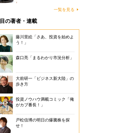
一覧を見る
目の著者・連載
藤川里絵「さあ、投資を始めよ
う！」
森口亮「まるわかり市況分析」
大前研一「ビジネス新大陸」の
歩き方
投資ノウハウ満載コミック「俺
がカブ番長！」
戸松信博の明日の爆騰株を探
せ！