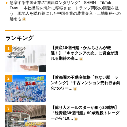
急増する中国企業の“国籍ロンダリング” SHEIN、TikTok、
Temu…本社機能を海外に移転させ、トランプ関税の回避を狙
う 現地人を隠れ蓑にした中国企業の農業参入・土地取得への
懸念も
ランキング
【資産10億円超・かんちさんが厳
1
選！】「キオクシアの次」に資金が流
れる期待の高…
【首都圏の不動産価格「危ない駅」ラ
2
ンキング】“中古マンション売れ行き鈍
化”のワー…
【億り人オールスターが狙う20銘柄】
3
「総資産69億円超」90歳現役トレーダ
ーから“10…