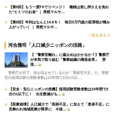
【第9回】もう一度FXでリベンジ！ 種銭は差し押さえを免れ
た”ヒミツのお金” ｜ 突然マルサ…
【第8回】年利はなんと14.6％！ 毎日5万円超の延滞税が積み
上がっていく ｜ 突然マルサ…
一覧を見る
河合雅司「人口減少ニッポンの活路」
【「警察官離れ」に歯止めはかかるか？】警察庁
が本気で取り組む「警察組織の構造改革」 実
現…
警察庁が目下、頭を悩ませているのが「警察官不足」だ。警察
官の採用試験の受験者数は10年間で2分の1以…
【安全・安心ニッポンの危機】採用試験受験者数は10年間で2
分の1以下に！ 出生数減がも…
【医療崩壊】人口減少で「医師不足」に加えて「患者不足」に
見舞われ地域医療が限界に 今後…