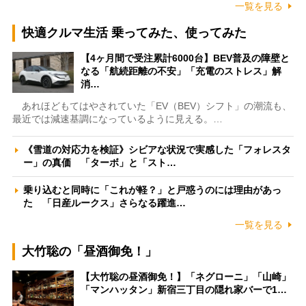
一覧を見る
快適クルマ生活 乗ってみた、使ってみた
【4ヶ月間で受注累計6000台】BEV普及の障壁と
なる「航続距離の不安」「充電のストレス」解
消…
あれほどもてはやされていた「EV（BEV）シフト」の潮流も、
最近では減速基調になっているように見える。…
《雪道の対応力を検証》シビアな状況で実感した「フォレスタ
ー」の真価 「ターボ」と「スト…
乗り込むと同時に「これが軽？」と戸惑うのには理由があっ
た 「日産ルークス」さらなる躍進…
一覧を見る
大竹聡の「昼酒御免！」
【大竹聡の昼酒御免！】「ネグローニ」「山崎」
「マンハッタン」新宿三丁目の隠れ家バーで1…