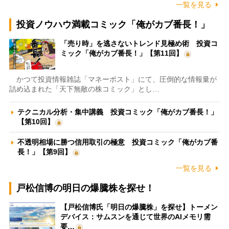
一覧を見る
投資ノウハウ満載コミック「俺がカブ番長！」
「売り時」を逃さないトレンド見極め術 投資コ
ミック「俺がカブ番長！」【第11回】
かつて投資情報雑誌「マネーポスト」にて、圧倒的な情報量が
詰め込まれた「天下無敵の株コミック」とし…
テクニカル分析・集中講義 投資コミック「俺がカブ番長！」
【第10回】
不透明相場に勝つ信用取引の極意 投資コミック「俺がカブ番
長！」【第9回】
一覧を見る
戸松信博の明日の爆騰株を探せ！
【戸松信博氏「明日の爆騰株」を探せ】トーメン
デバイス：サムスンを通じて世界のAIメモリ需
要…