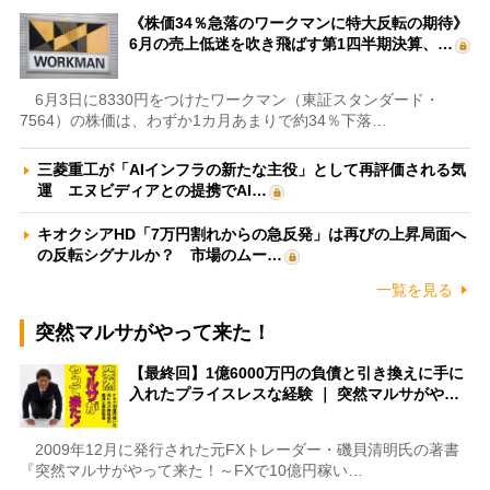
《株価34％急落のワークマンに特大反転の期待》
6月の売上低迷を吹き飛ばす第1四半期決算、…
6月3日に8330円をつけたワークマン（東証スタンダード・
7564）の株価は、わずか1カ月あまりで約34％下落…
三菱重工が「AIインフラの新たな主役」として再評価される気
運 エヌビディアとの提携でAI…
キオクシアHD「7万円割れからの急反発」は再びの上昇局面へ
の反転シグナルか？ 市場のムー…
一覧を見る
突然マルサがやって来た！
【最終回】1億6000万円の負債と引き換えに手に
入れたプライスレスな経験 ｜ 突然マルサがや…
2009年12月に発行された元FXトレーダー・磯貝清明氏の著書
『突然マルサがやって来た！～FXで10億円稼い…