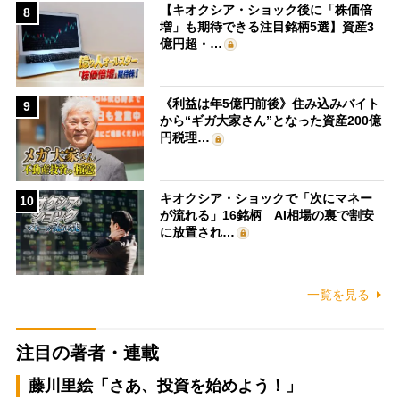
【キオクシア・ショック後に「株価倍
8
増」も期待できる注目銘柄5選】資産3
億円超・…
《利益は年5億円前後》住み込みバイト
9
から“ギガ大家さん”となった資産200億
円税理…
キオクシア・ショックで「次にマネー
10
が流れる」16銘柄 AI相場の裏で割安
に放置され…
一覧を見る
注目の著者・連載
藤川里絵「さあ、投資を始めよう！」