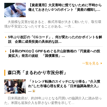
【資産運用】大災害時に慌てないために平時から
備えておきたい3つのポイント「資産の棚卸し…
大規模な災害が起きると、株式市場が大きく動いたり、取引環
境が不安定になったりすることがある。一方…
5年ぶり改訂の「CGコード」、何が変わったのかポイントを解
説 企業に成長投資の具体的な説…
【令和のPKOか】GPIFをめぐる片山財務相の「円資産への投
資拡大」発言の波紋 「国債重視」…
一覧を見る
森口亮「まるわかり市況分析」
「トレンド転換のスイッチになり得る」“介入慣
れ”した市場心理を変える「日米協調為替介入」
…
日米両政府が、約28年ぶりとなる円買いの協調介入に踏み切っ
た。米国も追加介入を辞さない姿勢を示して…