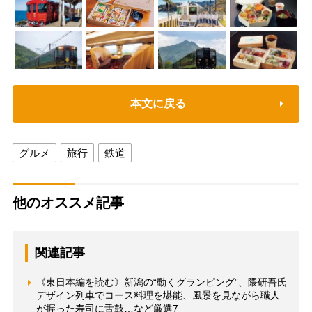
本文に戻る
グルメ
旅行
鉄道
他のオススメ記事
関連記事
《東日本編を読む》新潟の“動くグランピング”、隈研吾氏
デザイン列車でコース料理を堪能、風景を見ながら職人
が握った寿司に舌鼓…など厳選7