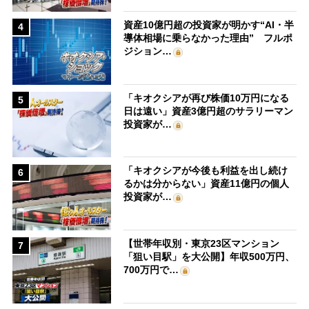
資産10億円超の投資家が明かす“AI・半
4
導体相場に乗らなかった理由” フルポ
ジション…
「キオクシアが再び株価10万円になる
5
日は遠い」資産3億円超のサラリーマン
投資家が…
「キオクシアが今後も利益を出し続け
6
るかは分からない」資産11億円の個人
投資家が…
【世帯年収別・東京23区マンション
7
「狙い目駅」を大公開】年収500万円、
700万円で…