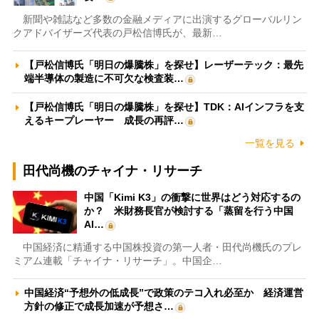
新聞や雑誌など多数の金融メディアに出演するグローバルリン
クアドバイザーズ代表の戸松信博氏が、最新…
【戸松信博氏「明日の爆騰株」を探せ】レーザーテック：最先
端半導体の製造に不可欠な検査装…
【戸松信博氏「明日の爆騰株」を探せ】TDK：AIインフラを支
えるキープレーヤー 成長の再評…
一覧を見る
田代尚機のチャイナ・リサーチ
中国「Kimi K3」の衝撃に世界はどう対応するの
か？ 米財務長官が検討する「蒸留を行う中国
AI…
中国経済に精通する中国株投資の第一人者・田代尚機氏のプレ
ミアム連載「チャイナ・リサーチ」。中国企…
中国経済“予想外の低成長”で政策のテコ入れ必至か 経済運営
方針の修正で成長加速が予想さ…