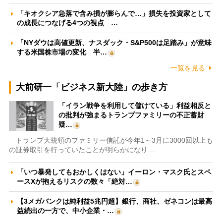
「キオクシア急落で含み損が膨らんで…」損失を投資家として
の成長につなげる4つの視点 …
「NYダウは高値更新、ナスダック・S&P500は足踏み」が意味
する米国株市場の変化 半…
一覧を見る
大前研一「ビジネス新大陸」の歩き方
「イラン戦争を利用して儲けている」利益相反と
の批判が強まるトランプファミリーの不正蓄財
疑…
トランプ大統領のファミリー信託が今年1～3月に3000回以上も
の証券取引を行っていたことが明らかになり…
「いつ暴発してもおかしくはない」イーロン・マスク氏とスペ
ースXが抱えるリスクの数々「絶対…
【3メガバンクは純利益5兆円超】銀行、商社、ゼネコンは最高
益続出の一方で、中小企業・…