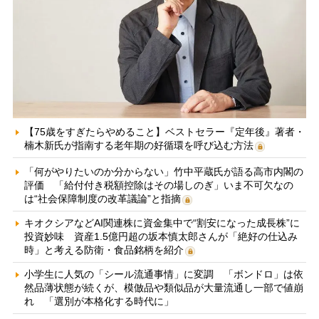
【75歳をすぎたらやめること】ベストセラー『定年後』著者・
楠木新氏が指南する老年期の好循環を呼び込む方法
「何がやりたいのか分からない」竹中平蔵氏が語る高市内閣の
評価 「給付付き税額控除はその場しのぎ」いま不可欠なの
は“社会保障制度の改革議論”と指摘
キオクシアなどAI関連株に資金集中で“割安になった成長株”に
投資妙味 資産1.5億円超の坂本慎太郎さんが「絶好の仕込み
時」と考える防衛・食品銘柄を紹介
小学生に人気の「シール流通事情」に変調 「ボンドロ」は依
然品薄状態が続くが、模倣品や類似品が大量流通し一部で値崩
れ 「選別が本格化する時代に」