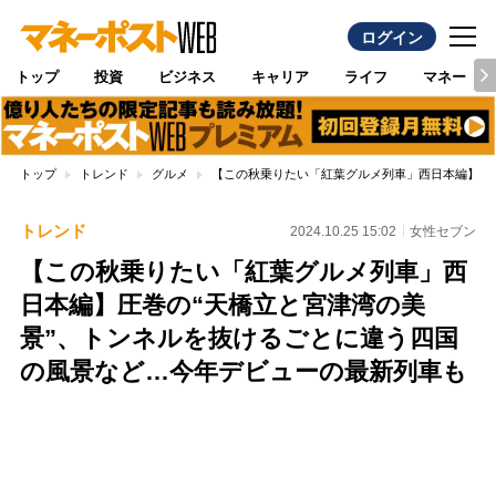
ログイン
トップ
投資
ビジネス
キャリア
ライフ
マネー
トップ
トレンド
グルメ
【この秋乗りたい「紅葉グルメ列車」西日本編】圧
トレンド
2024.10.25 15:02
女性セブン
【この秋乗りたい「紅葉グルメ列車」西
日本編】圧巻の“天橋立と宮津湾の美
景”、トンネルを抜けるごとに違う四国
の風景など…今年デビューの最新列車も
Loaded
:
100.00%
/
Unmute