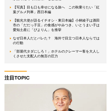
【写真】目も口も幸せになる旅へ この秋乗りたい「紅
葉グルメ列車」西日本編
【観光大使が語るイチオシ・東日本編】小林綾子は酒田
市の「だだっ子豆」の食感がやみつき、いとうまい子は
愛知土産に「ぴよりん」を推挙
なぜ日本人だとバレた？ 海外で目立つ日本人ならでは
の行動
「部屋代タダにしろ！」ホテルのクレーマー客を大人し
くさせた支配人の無言の圧力
注目TOPIC