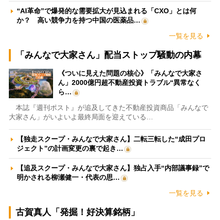
“AI革命”で爆発的な需要拡大が見込まれる「CXO」とは何
か？ 高い競争力を持つ中国の医薬品…
一覧を見る
「みんなで大家さん」配当ストップ騒動の内幕
《ついに見えた問題の核心》「みんなで大家さ
ん」2000億円超不動産投資トラブル“異常なく
ら…
本誌『週刊ポスト』が追及してきた不動産投資商品「みんなで
大家さん」がいよいよ最終局面を迎えている…
【独走スクープ・みんなで大家さん】二転三転した“成田プロ
ジェクト”の計画変更の裏で起き…
【追及スクープ・みんなで大家さん】独占入手“内部議事録”で
明かされる柳瀬健一・代表の思…
一覧を見る
古賀真人「発掘！好決算銘柄」