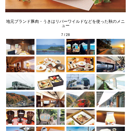
「S
と」
地元ブランド豚肉・うきはリバーワイルドなどを使った秋のメニ
ェ
ュー
る
7
/
28