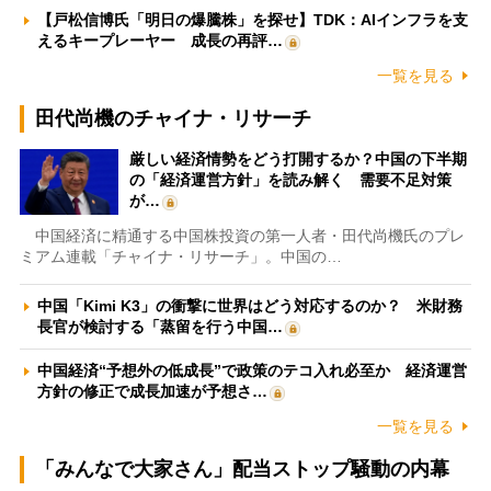
【戸松信博氏「明日の爆騰株」を探せ】TDK：AIインフラを支
えるキープレーヤー 成長の再評…
一覧を見る
田代尚機のチャイナ・リサーチ
厳しい経済情勢をどう打開するか？中国の下半期
の「経済運営方針」を読み解く 需要不足対策
が…
中国経済に精通する中国株投資の第一人者・田代尚機氏のプレ
ミアム連載「チャイナ・リサーチ」。中国の…
中国「Kimi K3」の衝撃に世界はどう対応するのか？ 米財務
長官が検討する「蒸留を行う中国…
中国経済“予想外の低成長”で政策のテコ入れ必至か 経済運営
方針の修正で成長加速が予想さ…
一覧を見る
「みんなで大家さん」配当ストップ騒動の内幕