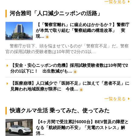
一覧を見る
河合雅司「人口減少ニッポンの活路」
【「警察官離れ」に歯止めはかかるか？】警察庁
が本気で取り組む「警察組織の構造改革」 実
現…
警察庁が目下、頭を悩ませているのが「警察官不足」だ。警察
官の採用試験の受験者数は10年間で2分の1以…
【安全・安心ニッポンの危機】採用試験受験者数は10年間で2
分の1以下に！ 出生数減がも…
【医療崩壊】人口減少で「医師不足」に加えて「患者不足」に
見舞われ地域医療が限界に 今後…
一覧を見る
快適クルマ生活 乗ってみた、使ってみた
【4ヶ月間で受注累計6000台】BEV普及の障壁と
なる「航続距離の不安」「充電のストレス」解
消…