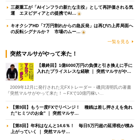
三菱重工が「AIインフラの新たな主役」として再評価される気
運 エヌビディアとの提携でAI…
キオクシアHD「7万円割れからの急反発」は再びの上昇局面へ
の反転シグナルか？ 市場のムー…
一覧を見る
突然マルサがやって来た！
【最終回】1億6000万円の負債と引き換えに手に
入れたプライスレスな経験 ｜ 突然マルサがや…
2009年12月に発行された元FXトレーダー・磯貝清明氏の著書
『突然マルサがやって来た！～FXで10億円稼い…
【第9回】もう一度FXでリベンジ！ 種銭は差し押さえを免れ
た”ヒミツのお金” ｜ 突然マルサ…
【第8回】年利はなんと14.6％！ 毎日5万円超の延滞税が積み
上がっていく ｜ 突然マルサ…