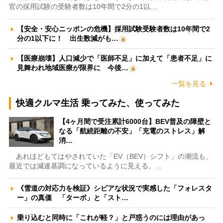
官の採用試験の受験者数は10年間で2分の1以…
【安全・安心ニッポンの危機】採用試験受験者数は10年間で2
分の1以下に！ 出生数減がも…
【医療崩壊】人口減少で「医師不足」に加えて「患者不足」に
見舞われ地域医療が限界に 今後…
一覧を見る
快適クルマ生活 乗ってみた、使ってみた
【4ヶ月間で受注累計6000台】BEV普及の障壁と
なる「航続距離の不安」「充電のストレス」解
消…
あれほどもてはやされていた「EV（BEV）シフト」の潮流も、
最近では減速基調になっているように見える。…
《雪道の対応力を検証》シビアな状況で実感した「フォレスタ
ー」の真価 「ターボ」と「スト…
乗り込むと同時に「これが軽？」と戸惑うのには理由があっ