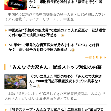
か？ 米財務長官が検討する「蒸留を行う中国
AI…
中国経済に精通する中国株投資の第一人者・田代尚機氏のプレ
ミアム連載「チャイナ・リサーチ」。中国企…
中国経済“予想外の低成長”で政策のテコ入れ必至か 経済運営
方針の修正で成長加速が予想さ…
“AI革命”で爆発的な需要拡大が見込まれる「CXO」とは何
か？ 高い競争力を持つ中国の医薬品…
一覧を見る
「みんなで大家さん」配当ストップ騒動の内幕
《ついに見えた問題の核心》「みんなで大家さ
ん」2000億円超不動産投資トラブル“異常なく
ら…
本誌『週刊ポスト』が追及してきた不動産投資商品「みんなで
大家さん」がいよいよ最終局面を迎えている…
【独走スクープ・みんなで大家さん】二転三転した“成田プロ