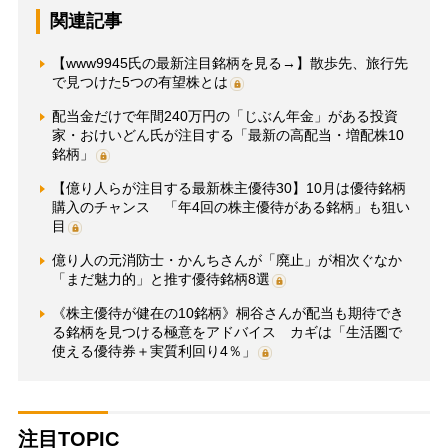
関連記事
【www9945氏の最新注目銘柄を見る→】散歩先、旅行先
で見つけた5つの有望株とは
配当金だけで年間240万円の「じぶん年金」がある投資
家・おけいどん氏が注目する「最新の高配当・増配株10
銘柄」
【億り人らが注目する最新株主優待30】10月は優待銘柄
購入のチャンス 「年4回の株主優待がある銘柄」も狙い
目
億り人の元消防士・かんちさんが「廃止」が相次ぐなか
「まだ魅力的」と推す優待銘柄8選
《株主優待が健在の10銘柄》桐谷さんが配当も期待でき
る銘柄を見つける極意をアドバイス カギは「生活圏で
使える優待券＋実質利回り4％」
注目TOPIC