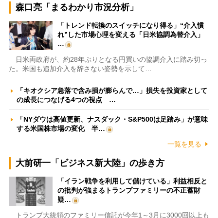
森口亮「まるわかり市況分析」
「トレンド転換のスイッチになり得る」“介入慣
れ”した市場心理を変える「日米協調為替介入」
…
日米両政府が、約28年ぶりとなる円買いの協調介入に踏み切っ
た。米国も追加介入を辞さない姿勢を示して…
「キオクシア急落で含み損が膨らんで…」損失を投資家として
の成長につなげる4つの視点 …
「NYダウは高値更新、ナスダック・S&P500は足踏み」が意味
する米国株市場の変化 半…
一覧を見る
大前研一「ビジネス新大陸」の歩き方
「イラン戦争を利用して儲けている」利益相反と
の批判が強まるトランプファミリーの不正蓄財
疑…
トランプ大統領のファミリー信託が今年1～3月に3000回以上も