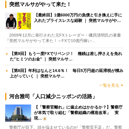
突然マルサがやって来た！
【最終回】1億6000万円の負債と引き換えに手に
入れたプライスレスな経験 ｜ 突然マルサがや…
2009年12月に発行された元FXトレーダー・磯貝清明氏の著書
『突然マルサがやって来た！～FXで10億円稼い…
【第9回】もう一度FXでリベンジ！ 種銭は差し押さえを免れ
た”ヒミツのお金” ｜ 突然マルサ…
【第8回】年利はなんと14.6％！ 毎日5万円超の延滞税が積み
上がっていく ｜ 突然マルサ…
一覧を見る
河合雅司「人口減少ニッポンの活路」
【「警察官離れ」に歯止めはかかるか？】警察庁
が本気で取り組む「警察組織の構造改革」 実
現…
警察庁が目下、頭を悩ませているのが「警察官不足」だ。警察