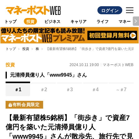
ログイン
トップ
投資
ビジネス
キャリア
ライフ
マネー
トップ
投資
株
【最新有望株5銘柄】「街歩き」で資産7億円を築いた元清掃員
投資
2024.10.11 19:00
マネーポストWEB
元清掃員億り人「www9945」さん
1
2
3
4
7
＃
＃
＃
＃
～
＃
有料会員限定
【最新有望株5銘柄】「街歩き」で資産7
億円を築いた元清掃員億り人
「www9945」さんが散歩先、旅行先で見