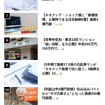
【キオクシア・ショック後に「株価倍
7
増」も期待できる注目銘柄5選】資産3
億円超・…
【世帯年収別・東京23区マンション
8
「狙い目駅」を大公開】年収500万円、
700万円で…
《2年弱で資産17.5倍の元証券マンが
9
「キオクシア急落で次に狙う」5銘柄を
公開》10…
《利益は年5億円前後》住み込みバイト
10
から“ギガ大家さん”となった資産200億
円税理…