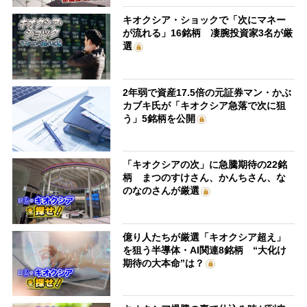
キオクシア・ショックで「次にマネー
が流れる」16銘柄 凄腕投資家3名が厳
選
2年弱で資産17.5倍の元証券マン・かぶ
カブキ氏が「キオクシア急落で次に狙
う」5銘柄を公開
「キオクシアの次」に急騰期待の22銘
柄 まつのすけさん、かんちさん、な
のなのさんが厳選
億り人たちが厳選「キオクシア超え」
を狙う半導体・AI関連8銘柄 “大化け
期待の大本命”は？