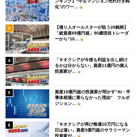
ンキング】“中古マンション売れ行き鈍
化”のワー…
【億り人オールスターが狙う20銘柄】
3
「総資産69億円超」90歳現役トレーダ
ーから“10…
「キオクシアが今後も利益を出し続け
4
るかは分からない」資産11億円の個人
投資家が…
資産10億円超の投資家が明かす“AI・半
5
導体相場に乗らなかった理由” フルポ
ジション…
「キオクシアが再び株価10万円になる
6
日は遠い」資産3億円超のサラリーマン
投資家が…