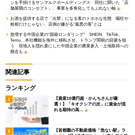
ンを手掛けるサンマルクホールディングス 同社に聞いた「店
舗展開のコンセプト」、事業を多角化してもぶれない軸
お酒を提供する店で「出禁」になる客のトホホな生態 嘔吐や
粗相だけじゃない、店側が嫌がる“最悪の客”とは
急増する中国企業の“国籍ロンダリング” SHEIN、TikTok、
Temu…本社機能を海外に移転させ、トランプ関税の回避を狙
う 現地人を隠れ蓑にした中国企業の農業参入・土地取得への
懸念も
関連記事
ランキング
【資産10億円超・かんちさんが厳
1
選！】「キオクシアの次」に資金が流
れる期待の高…
【首都圏の不動産価格「危ない駅」ラ
2