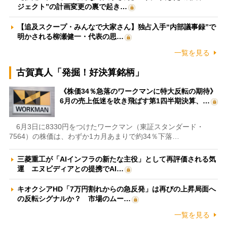
ジェクト”の計画変更の裏で起き…
【追及スクープ・みんなで大家さん】独占入手“内部議事録”で
明かされる柳瀬健一・代表の思…
一覧を見る
古賀真人「発掘！好決算銘柄」
《株価34％急落のワークマンに特大反転の期待》
6月の売上低迷を吹き飛ばす第1四半期決算、…
6月3日に8330円をつけたワークマン（東証スタンダード・
7564）の株価は、わずか1カ月あまりで約34％下落…
三菱重工が「AIインフラの新たな主役」として再評価される気
運 エヌビディアとの提携でAI…
キオクシアHD「7万円割れからの急反発」は再びの上昇局面へ
の反転シグナルか？ 市場のムー…
一覧を見る