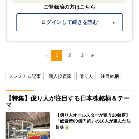
ご登録済の方はこちら
ログインして続きを読む
1
2
3
プレミアム記事
個人投資家
億り人
注目銘柄
【特集】億り人が注目する日本株銘柄＆テー
マ
【億り人オールスターが狙う20銘柄】
「総資産69億円超」の10人が選んだ注
目株