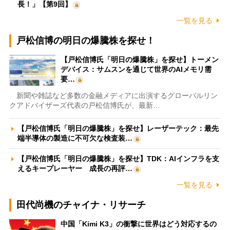
長！」【第9回】
一覧を見る
戸松信博の明日の爆騰株を探せ！
【戸松信博氏「明日の爆騰株」を探せ】トーメン
デバイス：サムスンを通じて世界のAIメモリ需
要…
新聞や雑誌など多数の金融メディアに出演するグローバルリン
クアドバイザーズ代表の戸松信博氏が、最新…
【戸松信博氏「明日の爆騰株」を探せ】レーザーテック：最先
端半導体の製造に不可欠な検査装…
【戸松信博氏「明日の爆騰株」を探せ】TDK：AIインフラを支
えるキープレーヤー 成長の再評…
一覧を見る
田代尚機のチャイナ・リサーチ
中国「Kimi K3」の衝撃に世界はどう対応するの