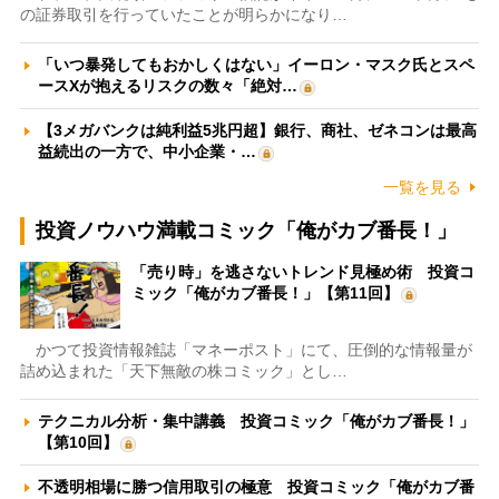
の証券取引を行っていたことが明らかになり…
「いつ暴発してもおかしくはない」イーロン・マスク氏とスペ
ースXが抱えるリスクの数々「絶対…
【3メガバンクは純利益5兆円超】銀行、商社、ゼネコンは最高
益続出の一方で、中小企業・…
一覧を見る
投資ノウハウ満載コミック「俺がカブ番長！」
「売り時」を逃さないトレンド見極め術 投資コ
ミック「俺がカブ番長！」【第11回】
かつて投資情報雑誌「マネーポスト」にて、圧倒的な情報量が
詰め込まれた「天下無敵の株コミック」とし…
テクニカル分析・集中講義 投資コミック「俺がカブ番長！」
【第10回】
不透明相場に勝つ信用取引の極意 投資コミック「俺がカブ番