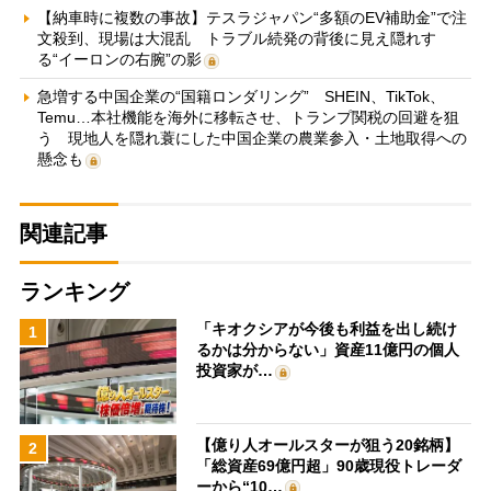
【納車時に複数の事故】テスラジャパン“多額のEV補助金”で注
文殺到、現場は大混乱 トラブル続発の背後に見え隠れす
る“イーロンの右腕”の影
急増する中国企業の“国籍ロンダリング” SHEIN、TikTok、
Temu…本社機能を海外に移転させ、トランプ関税の回避を狙
う 現地人を隠れ蓑にした中国企業の農業参入・土地取得への
懸念も
関連記事
ランキング
「キオクシアが今後も利益を出し続け
1
るかは分からない」資産11億円の個人
投資家が…
【億り人オールスターが狙う20銘柄】
2
「総資産69億円超」90歳現役トレーダ
ーから“10…