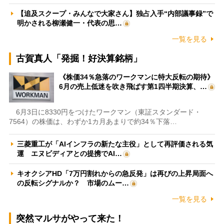
【追及スクープ・みんなで大家さん】独占入手“内部議事録”で
明かされる柳瀬健一・代表の思…
一覧を見る
古賀真人「発掘！好決算銘柄」
《株価34％急落のワークマンに特大反転の期待》
6月の売上低迷を吹き飛ばす第1四半期決算、…
6月3日に8330円をつけたワークマン（東証スタンダード・
7564）の株価は、わずか1カ月あまりで約34％下落…
三菱重工が「AIインフラの新たな主役」として再評価される気
運 エヌビディアとの提携でAI…
キオクシアHD「7万円割れからの急反発」は再びの上昇局面へ
の反転シグナルか？ 市場のムー…
一覧を見る
突然マルサがやって来た！