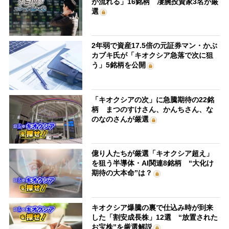
が流れる」16銘柄 凄腕投資家3名が厳
選
2年弱で資産17.5倍の元証券マン・かぶ
カブキ氏が「キオクシア急落で次に狙
う」5銘柄を公開
「キオクシアの次」に急騰期待の22銘
柄 まつのすけさん、かんちさん、な
のなのさんが厳選
億り人たちが厳選「キオクシア超え」
を狙う半導体・AI関連8銘柄 “大化け
期待の大本命”は？
キオクシア爆騰の裏で仕込み時が到来
した「割安成長株」12選 “放置された
お宝株”を厳選解説