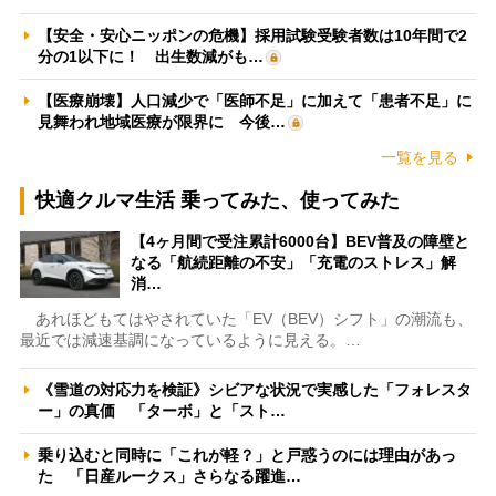
【安全・安心ニッポンの危機】採用試験受験者数は10年間で2
分の1以下に！ 出生数減がも…
【医療崩壊】人口減少で「医師不足」に加えて「患者不足」に
見舞われ地域医療が限界に 今後…
一覧を見る
快適クルマ生活 乗ってみた、使ってみた
【4ヶ月間で受注累計6000台】BEV普及の障壁と
なる「航続距離の不安」「充電のストレス」解
消…
あれほどもてはやされていた「EV（BEV）シフト」の潮流も、
最近では減速基調になっているように見える。…
《雪道の対応力を検証》シビアな状況で実感した「フォレスタ
ー」の真価 「ターボ」と「スト…
乗り込むと同時に「これが軽？」と戸惑うのには理由があっ
た 「日産ルークス」さらなる躍進…