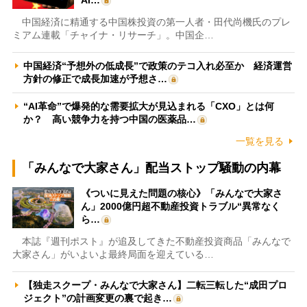
中国経済に精通する中国株投資の第一人者・田代尚機氏のプレ
ミアム連載「チャイナ・リサーチ」。中国企…
中国経済“予想外の低成長”で政策のテコ入れ必至か 経済運営
方針の修正で成長加速が予想さ…
“AI革命”で爆発的な需要拡大が見込まれる「CXO」とは何
か？ 高い競争力を持つ中国の医薬品…
一覧を見る
「みんなで大家さん」配当ストップ騒動の内幕
《ついに見えた問題の核心》「みんなで大家さ
ん」2000億円超不動産投資トラブル“異常なく
ら…
本誌『週刊ポスト』が追及してきた不動産投資商品「みんなで
大家さん」がいよいよ最終局面を迎えている…
【独走スクープ・みんなで大家さん】二転三転した“成田プロ
ジェクト”の計画変更の裏で起き…