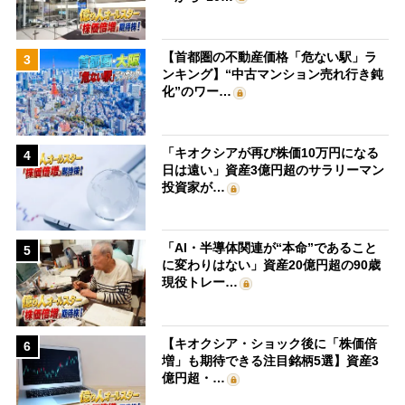
【首都圏の不動産価格「危ない駅」ラ
3
ンキング】“中古マンション売れ行き鈍
化”のワー…
「キオクシアが再び株価10万円になる
4
日は遠い」資産3億円超のサラリーマン
投資家が…
「AI・半導体関連が“本命”であること
5
に変わりはない」資産20億円超の90歳
現役トレー…
【キオクシア・ショック後に「株価倍
6
増」も期待できる注目銘柄5選】資産3
億円超・…