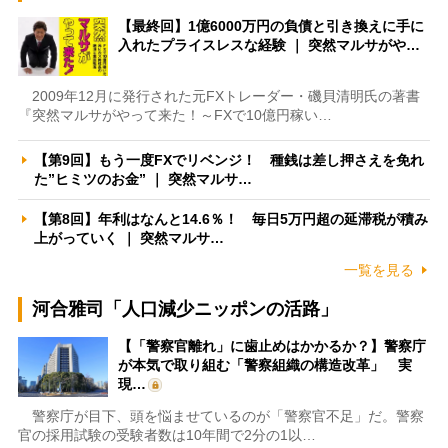
【最終回】1億6000万円の負債と引き換えに手に
入れたプライスレスな経験 ｜ 突然マルサがや…
2009年12月に発行された元FXトレーダー・磯貝清明氏の著書
『突然マルサがやって来た！～FXで10億円稼い…
【第9回】もう一度FXでリベンジ！ 種銭は差し押さえを免れ
た”ヒミツのお金” ｜ 突然マルサ…
【第8回】年利はなんと14.6％！ 毎日5万円超の延滞税が積み
上がっていく ｜ 突然マルサ…
一覧を見る
河合雅司「人口減少ニッポンの活路」
【「警察官離れ」に歯止めはかかるか？】警察庁
が本気で取り組む「警察組織の構造改革」 実
現…
警察庁が目下、頭を悩ませているのが「警察官不足」だ。警察
官の採用試験の受験者数は10年間で2分の1以…