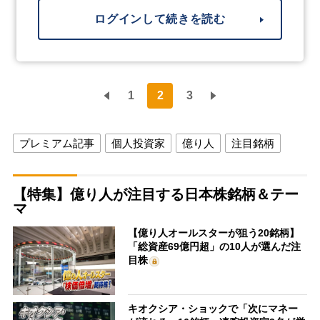
ログインして続きを読む
1
2
3
プレミアム記事
個人投資家
億り人
注目銘柄
【特集】億り人が注目する日本株銘柄＆テー
マ
【億り人オールスターが狙う20銘柄】
「総資産69億円超」の10人が選んだ注
目株
キオクシア・ショックで「次にマネー