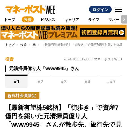
ログイン
トップ
投資
ビジネス
キャリア
ライフ
マネー
トップ
投資
株
【最新有望株5銘柄】「街歩き」で資産7億円を築いた元清掃員
投資
2024.10.11 19:00
マネーポストWEB
元清掃員億り人「www9945」さん
1
2
3
4
7
＃
＃
＃
＃
～
＃
有料会員限定
【最新有望株5銘柄】「街歩き」で資産7
億円を築いた元清掃員億り人
「www9945」さんが散歩先、旅行先で見