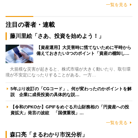
一覧を見る
注目の著者・連載
藤川里絵「さあ、投資を始めよう！」
【資産運用】大災害時に慌てないために平時から
備えておきたい3つのポイント「資産の棚卸し…
大規模な災害が起きると、株式市場が大きく動いたり、取引環
境が不安定になったりすることがある。一方…
5年ぶり改訂の「CGコード」、何が変わったのかポイントを解
説 企業に成長投資の具体的な説…
【令和のPKOか】GPIFをめぐる片山財務相の「円資産への投
資拡大」発言の波紋 「国債重視」…
一覧を見る
森口亮「まるわかり市況分析」