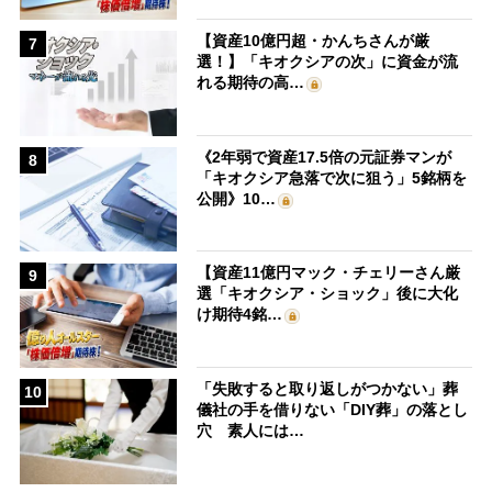
【資産10億円超・かんちさんが厳
7
選！】「キオクシアの次」に資金が流
れる期待の高…
《2年弱で資産17.5倍の元証券マンが
8
「キオクシア急落で次に狙う」5銘柄を
公開》10…
【資産11億円マック・チェリーさん厳
9
選「キオクシア・ショック」後に大化
け期待4銘…
「失敗すると取り返しがつかない」葬
10
儀社の手を借りない「DIY葬」の落とし
穴 素人には…