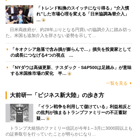
「トレンド転換のスイッチになり得る」“介入慣
れ”した市場心理を変える「日米協調為替介入」
…
日米両政府が、約28年ぶりとなる円買いの協調介入に踏み切っ
た。米国も追加介入を辞さない姿勢を示して…
「キオクシア急落で含み損が膨らんで…」損失を投資家として
の成長につなげる4つの視点 …
「NYダウは高値更新、ナスダック・S&P500は足踏み」が意味
する米国株市場の変化 半…
一覧を見る
大前研一「ビジネス新大陸」の歩き方
「イラン戦争を利用して儲けている」利益相反と
の批判が強まるトランプファミリーの不正蓄財
疑…
トランプ大統領のファミリー信託が今年1～3月に3000回以上も
の証券取引を行っていたことが明らかになり…