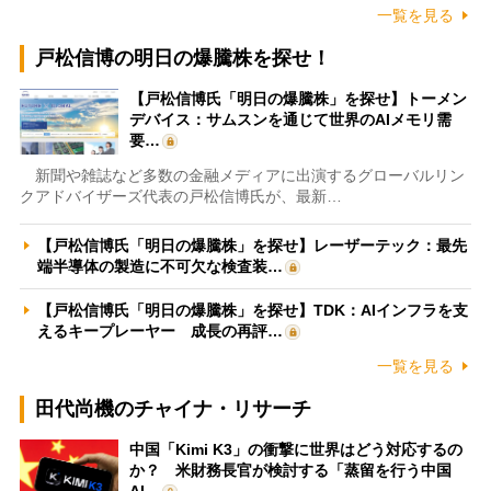
一覧を見る
戸松信博の明日の爆騰株を探せ！
【戸松信博氏「明日の爆騰株」を探せ】トーメン
デバイス：サムスンを通じて世界のAIメモリ需
要…
新聞や雑誌など多数の金融メディアに出演するグローバルリン
クアドバイザーズ代表の戸松信博氏が、最新…
【戸松信博氏「明日の爆騰株」を探せ】レーザーテック：最先
端半導体の製造に不可欠な検査装…
【戸松信博氏「明日の爆騰株」を探せ】TDK：AIインフラを支
えるキープレーヤー 成長の再評…
一覧を見る
田代尚機のチャイナ・リサーチ
中国「Kimi K3」の衝撃に世界はどう対応するの
か？ 米財務長官が検討する「蒸留を行う中国
AI…