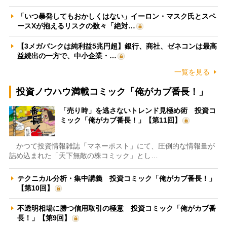
「いつ暴発してもおかしくはない」イーロン・マスク氏とスペ
ースXが抱えるリスクの数々「絶対…
【3メガバンクは純利益5兆円超】銀行、商社、ゼネコンは最高
益続出の一方で、中小企業・…
一覧を見る
投資ノウハウ満載コミック「俺がカブ番長！」
「売り時」を逃さないトレンド見極め術 投資コ
ミック「俺がカブ番長！」【第11回】
かつて投資情報雑誌「マネーポスト」にて、圧倒的な情報量が
詰め込まれた「天下無敵の株コミック」とし…
テクニカル分析・集中講義 投資コミック「俺がカブ番長！」
【第10回】
不透明相場に勝つ信用取引の極意 投資コミック「俺がカブ番
長！」【第9回】