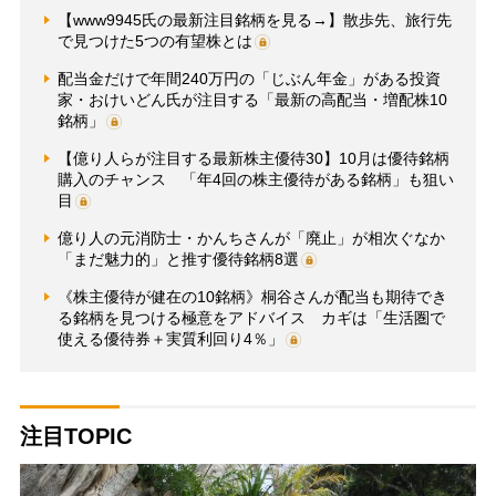
【www9945氏の最新注目銘柄を見る→】散歩先、旅行先
で見つけた5つの有望株とは
配当金だけで年間240万円の「じぶん年金」がある投資
家・おけいどん氏が注目する「最新の高配当・増配株10
銘柄」
【億り人らが注目する最新株主優待30】10月は優待銘柄
購入のチャンス 「年4回の株主優待がある銘柄」も狙い
目
億り人の元消防士・かんちさんが「廃止」が相次ぐなか
「まだ魅力的」と推す優待銘柄8選
《株主優待が健在の10銘柄》桐谷さんが配当も期待でき
る銘柄を見つける極意をアドバイス カギは「生活圏で
使える優待券＋実質利回り4％」
注目TOPIC