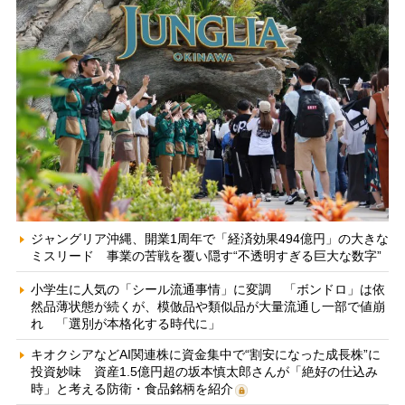
ジャングリア沖縄、開業1周年で「経済効果494億円」の大きな
ミスリード 事業の苦戦を覆い隠す“不透明すぎる巨大な数字”
小学生に人気の「シール流通事情」に変調 「ボンドロ」は依
然品薄状態が続くが、模倣品や類似品が大量流通し一部で値崩
れ 「選別が本格化する時代に」
キオクシアなどAI関連株に資金集中で“割安になった成長株”に
投資妙味 資産1.5億円超の坂本慎太郎さんが「絶好の仕込み
時」と考える防衛・食品銘柄を紹介