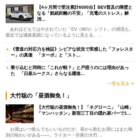
【4ヶ月間で受注累計6000台】BEV普及の障壁と
なる「航続距離の不安」「充電のストレス」解
消…
あれほどもてはやされていた「EV（BEV）シフト」の潮流も、
最近では減速基調になっているように見える。…
《雪道の対応力を検証》シビアな状況で実感した「フォレスタ
ー」の真価 「ターボ」と「スト…
乗り込むと同時に「これが軽？」と戸惑うのには理由があっ
た 「日産ルークス」さらなる躍進…
一覧を見る
大竹聡の「昼酒御免！」
【大竹聡の昼酒御免！】「ネグローニ」「山崎」
「マンハッタン」新宿三丁目の隠れ家バーで1…
お酒はいつ飲んでもいいものだが、昼から飲むお酒にはまた格
別の味わいがある――。ライター・作家の大竹…