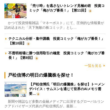
「売り時」を逃さないトレンド見極め術 投資コ
ミック「俺がカブ番長！」【第11回】
かつて投資情報雑誌「マネーポスト」にて、圧倒的な情報量が
詰め込まれた「天下無敵の株コミック」とし…
テクニカル分析・集中講義 投資コミック「俺がカブ番長！」
【第10回】
不透明相場に勝つ信用取引の極意 投資コミック「俺がカブ番
長！」【第9回】
一覧を見る
戸松信博の明日の爆騰株を探せ！
【戸松信博氏「明日の爆騰株」を探せ】トーメン
デバイス：サムスンを通じて世界のAIメモリ需
要…
新聞や雑誌など多数の金融メディアに出演するグローバルリン
クアドバイザーズ代表の戸松信博氏が、最新…