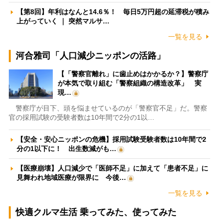
【第8回】年利はなんと14.6％！ 毎日5万円超の延滞税が積み
上がっていく ｜ 突然マルサ…
一覧を見る
河合雅司「人口減少ニッポンの活路」
【「警察官離れ」に歯止めはかかるか？】警察庁
が本気で取り組む「警察組織の構造改革」 実
現…
警察庁が目下、頭を悩ませているのが「警察官不足」だ。警察
官の採用試験の受験者数は10年間で2分の1以…
【安全・安心ニッポンの危機】採用試験受験者数は10年間で2
分の1以下に！ 出生数減がも…
【医療崩壊】人口減少で「医師不足」に加えて「患者不足」に
見舞われ地域医療が限界に 今後…
一覧を見る
快適クルマ生活 乗ってみた、使ってみた