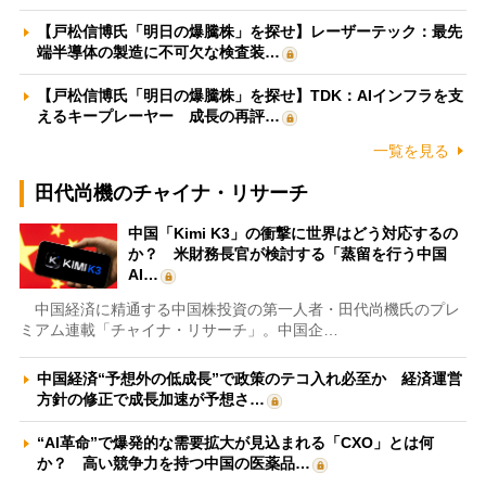
【戸松信博氏「明日の爆騰株」を探せ】レーザーテック：最先
端半導体の製造に不可欠な検査装…
【戸松信博氏「明日の爆騰株」を探せ】TDK：AIインフラを支
えるキープレーヤー 成長の再評…
一覧を見る
田代尚機のチャイナ・リサーチ
中国「Kimi K3」の衝撃に世界はどう対応するの
か？ 米財務長官が検討する「蒸留を行う中国
AI…
中国経済に精通する中国株投資の第一人者・田代尚機氏のプレ
ミアム連載「チャイナ・リサーチ」。中国企…
中国経済“予想外の低成長”で政策のテコ入れ必至か 経済運営
方針の修正で成長加速が予想さ…
“AI革命”で爆発的な需要拡大が見込まれる「CXO」とは何
か？ 高い競争力を持つ中国の医薬品…