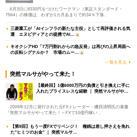
6月3日に8330円をつけたワークマン（東証スタンダード・
7564）の株価は、わずか1カ月あまりで約34％下落…
三菱重工が「AIインフラの新たな主役」として再評価される気
運 エヌビディアとの提携でAI…
キオクシアHD「7万円割れからの急反発」は再びの上昇局面へ
の反転シグナルか？ 市場のムー…
一覧を見る
突然マルサがやって来た！
【最終回】1億6000万円の負債と引き換えに手に
入れたプライスレスな経験 ｜ 突然マルサがや…
2009年12月に発行された元FXトレーダー・磯貝清明氏の著書
『突然マルサがやって来た！～FXで10億円稼い…
【第9回】もう一度FXでリベンジ！ 種銭は差し押さえを免れ
た”ヒミツのお金” ｜ 突然マルサ…