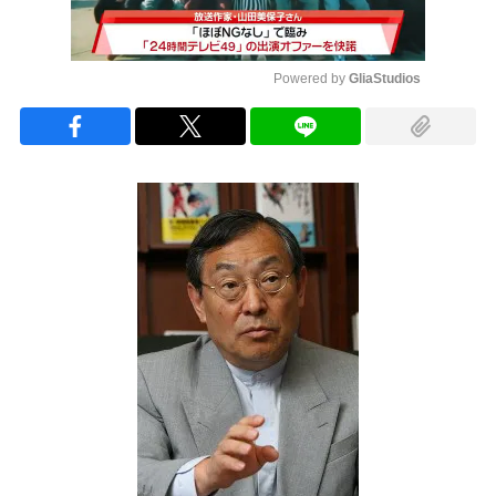
Powered by 
GliaStudios
Mute