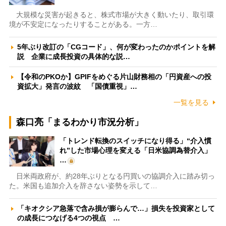
大規模な災害が起きると、株式市場が大きく動いたり、取引環
境が不安定になったりすることがある。一方…
5年ぶり改訂の「CGコード」、何が変わったのかポイントを解
説 企業に成長投資の具体的な説…
【令和のPKOか】GPIFをめぐる片山財務相の「円資産への投
資拡大」発言の波紋 「国債重視」…
一覧を見る
森口亮「まるわかり市況分析」
「トレンド転換のスイッチになり得る」“介入慣
れ”した市場心理を変える「日米協調為替介入」
…
日米両政府が、約28年ぶりとなる円買いの協調介入に踏み切っ
た。米国も追加介入を辞さない姿勢を示して…
「キオクシア急落で含み損が膨らんで…」損失を投資家として
の成長につなげる4つの視点 …