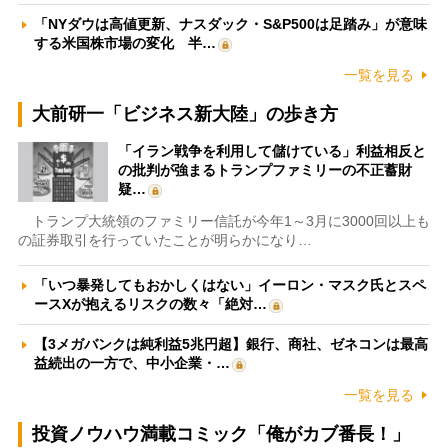
「NYダウは高値更新、ナスダック・S&P500は足踏み」が意味
する米国株市場の変化 半…
一覧を見る
大前研一「ビジネス新大陸」の歩き方
「イラン戦争を利用して儲けている」利益相反と
の批判が強まるトランプファミリーの不正蓄財
疑…
トランプ大統領のファミリー信託が今年1～3月に3000回以上も
の証券取引を行っていたことが明らかになり…
「いつ暴発してもおかしくはない」イーロン・マスク氏とスペ
ースXが抱えるリスクの数々「絶対…
【3メガバンクは純利益5兆円超】銀行、商社、ゼネコンは最高
益続出の一方で、中小企業・…
一覧を見る
投資ノウハウ満載コミック「俺がカブ番長！」