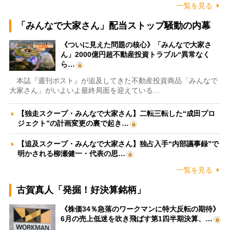
一覧を見る
「みんなで大家さん」配当ストップ騒動の内幕
《ついに見えた問題の核心》「みんなで大家さ
ん」2000億円超不動産投資トラブル“異常なく
ら…
本誌『週刊ポスト』が追及してきた不動産投資商品「みんなで
大家さん」がいよいよ最終局面を迎えている…
【独走スクープ・みんなで大家さん】二転三転した“成田プロ
ジェクト”の計画変更の裏で起き…
【追及スクープ・みんなで大家さん】独占入手“内部議事録”で
明かされる柳瀬健一・代表の思…
一覧を見る
古賀真人「発掘！好決算銘柄」
《株価34％急落のワークマンに特大反転の期待》
6月の売上低迷を吹き飛ばす第1四半期決算、…