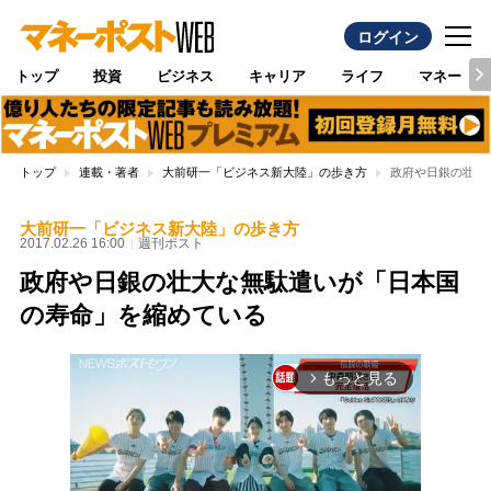
ログイン
トップ
投資
ビジネス
キャリア
ライフ
マネー
トップ
連載・著者
大前研一「ビジネス新大陸」の歩き方
政府や日銀の壮大
大前研一「ビジネス新大陸」の歩き方
2017.02.26 16:00
週刊ポスト
政府や日銀の壮大な無駄遣いが「日本国
の寿命」を縮めている
もっと見る
arrow_forward_ios