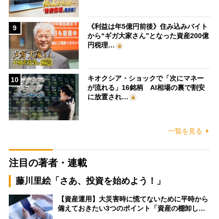
《利益は年5億円前後》住み込みバイト
9
から“ギガ大家さん”となった資産200億
円税理…
キオクシア・ショックで「次にマネー
10
が流れる」16銘柄 AI相場の裏で割安
に放置され…
一覧を見る
注目の著者・連載
藤川里絵「さあ、投資を始めよう！」
【資産運用】大災害時に慌てないために平時から
備えておきたい3つのポイント「資産の棚卸し…