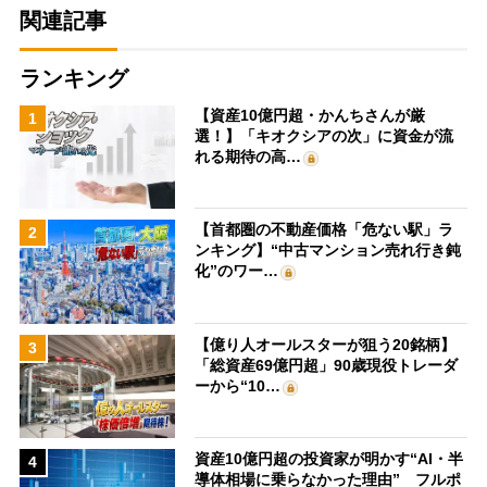
関連記事
ランキング
【資産10億円超・かんちさんが厳
1
選！】「キオクシアの次」に資金が流
れる期待の高…
【首都圏の不動産価格「危ない駅」ラ
2
ンキング】“中古マンション売れ行き鈍
化”のワー…
【億り人オールスターが狙う20銘柄】
3
「総資産69億円超」90歳現役トレーダ
ーから“10…
資産10億円超の投資家が明かす“AI・半
4
導体相場に乗らなかった理由” フルポ