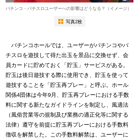
パチンコ・パチスロユーザーへの影響はどうなる？（イメージ）
写真2枚
パチンコホールでは、ユーザーがパチンコやパ
チスロを遊技して得た出玉を景品に交換せず、会
員カードに貯めておく「貯玉」サービスがある。
貯玉は後日遊技する際に使用でき、貯玉を使って
遊技することを「貯玉再プレー」と呼ぶ。ホール
関係4団体は今年9月、貯玉再プレーにおける手数
料に関する新たなガイドラインを制定し、風適法
（風俗営業等の規制及び業務の適正化等に関する
法律）遵守を前提に貯玉再プレーにおける手数料
徴収を解禁した。この手数料解禁は、ユーザーに