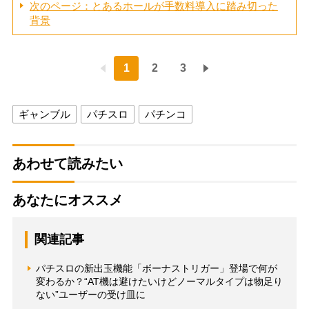
次のページ：とあるホールが手数料導入に踏み切った
背景
1
2
3
ギャンブル
パチスロ
パチンコ
あわせて読みたい
あなたにオススメ
関連記事
パチスロの新出玉機能「ボーナストリガー」登場で何が
変わるか？“AT機は避けたいけどノーマルタイプは物足り
ない”ユーザーの受け皿に