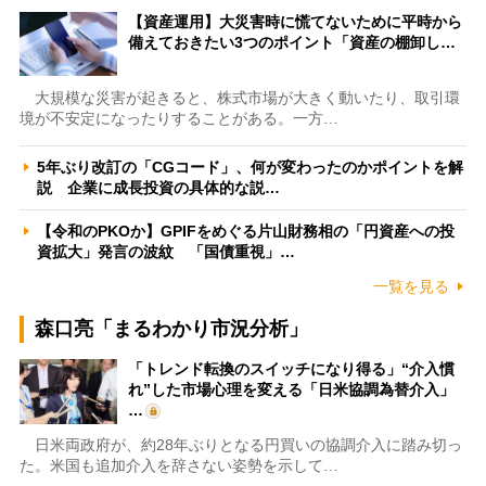
【資産運用】大災害時に慌てないために平時から
備えておきたい3つのポイント「資産の棚卸し…
大規模な災害が起きると、株式市場が大きく動いたり、取引環
境が不安定になったりすることがある。一方…
5年ぶり改訂の「CGコード」、何が変わったのかポイントを解
説 企業に成長投資の具体的な説…
【令和のPKOか】GPIFをめぐる片山財務相の「円資産への投
資拡大」発言の波紋 「国債重視」…
一覧を見る
森口亮「まるわかり市況分析」
「トレンド転換のスイッチになり得る」“介入慣
れ”した市場心理を変える「日米協調為替介入」
…
日米両政府が、約28年ぶりとなる円買いの協調介入に踏み切っ
た。米国も追加介入を辞さない姿勢を示して…