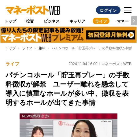
ログイン
トップ
投資
ビジネス
キャリア
ライフ
マネー
トップ
ライフ
趣味
パチンコホール「貯玉再プレー」の手数料徴収が解禁 
ライフ
2024.11.04 16:00
マネーポストWEB
パチンコホール「貯玉再プレー」の手数
料徴収が解禁 ユーザー離れを懸念して
導入に慎重なホールが多い中、徴収を表
明するホールが出てきた事情