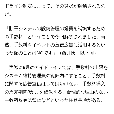
ドライン制定によって、その徴収が解禁されるの
だ。
「貯玉システムの設備管理の経費を補填するため
の手数料、ということで今回解禁されました。当
然、手数料をイベントの宣伝広告に活用するとい
った類のことはNGです」（藤井氏・以下同）
実際に9月のガイドラインでは、手数料の上限を
システム維持管理費の範囲内にすること、手数料
に関する広告宣伝はしてはいけない、手数料導入
の周知期間3か月を確保する、合理的な理由のない
手数料変更は禁止などといった注意事項がある。