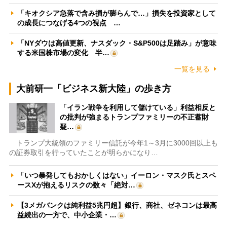
「キオクシア急落で含み損が膨らんで…」損失を投資家として
の成長につなげる4つの視点 …
「NYダウは高値更新、ナスダック・S&P500は足踏み」が意味
する米国株市場の変化 半…
一覧を見る
大前研一「ビジネス新大陸」の歩き方
「イラン戦争を利用して儲けている」利益相反と
の批判が強まるトランプファミリーの不正蓄財
疑…
トランプ大統領のファミリー信託が今年1～3月に3000回以上も
の証券取引を行っていたことが明らかになり…
「いつ暴発してもおかしくはない」イーロン・マスク氏とスペ
ースXが抱えるリスクの数々「絶対…
【3メガバンクは純利益5兆円超】銀行、商社、ゼネコンは最高
益続出の一方で、中小企業・…