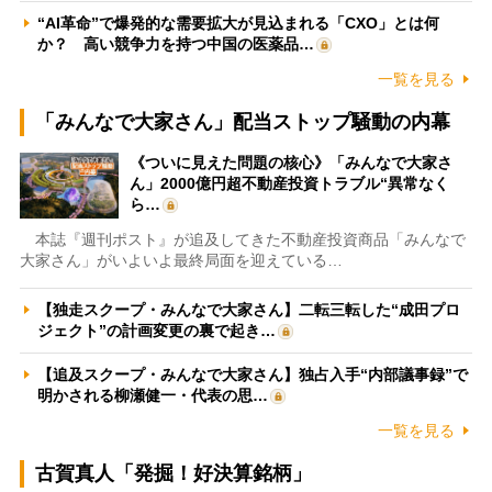
“AI革命”で爆発的な需要拡大が見込まれる「CXO」とは何
か？ 高い競争力を持つ中国の医薬品…
一覧を見る
「みんなで大家さん」配当ストップ騒動の内幕
《ついに見えた問題の核心》「みんなで大家さ
ん」2000億円超不動産投資トラブル“異常なく
ら…
本誌『週刊ポスト』が追及してきた不動産投資商品「みんなで
大家さん」がいよいよ最終局面を迎えている…
【独走スクープ・みんなで大家さん】二転三転した“成田プロ
ジェクト”の計画変更の裏で起き…
【追及スクープ・みんなで大家さん】独占入手“内部議事録”で
明かされる柳瀬健一・代表の思…
一覧を見る
古賀真人「発掘！好決算銘柄」