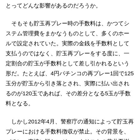
とってどんな影響があるのだろうか。
そもそも貯玉再プレー時の手数料は、かつてシ
ステム管理費をまかなうものとして、多くのホー
ルで設定されていた。実際の金銭を手数料として
支払うのではなく、貯玉再プレーをする度に、一
定割合の貯玉が手数料として差し引かれるという
形だ。たとえば、4円パチンコの再プレー1回で125
玉分が貯玉から引き落とされ、実際に払い出され
るのが120玉であれば、その差分となる5玉が手数
料となる。
しかし2012年4月、警察庁の通知によって貯玉再
プレーにおける手数料徴収が禁止。その背景を、