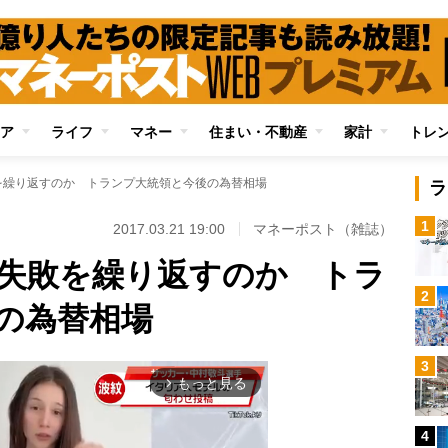
ア
ライフ
マネー
住まい・不動産
家計
トレ
を繰り返すのか トランプ大統領と今後の為替相場
ラ
1
2017.03.21 19:00
マネーポスト（雑誌）
失敗を繰り返すのか トラ
2
の為替相場
3
もっと見る
arrow_forward_ios
4