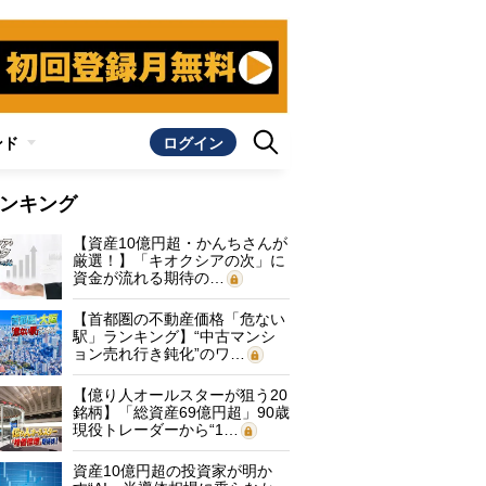
ンド
ログイン
ンキング
【資産10億円超・かんちさんが
厳選！】「キオクシアの次」に
資金が流れる期待の…
【首都圏の不動産価格「危ない
駅」ランキング】“中古マンシ
ョン売れ行き鈍化”のワ…
【億り人オールスターが狙う20
銘柄】「総資産69億円超」90歳
現役トレーダーから“1…
資産10億円超の投資家が明か