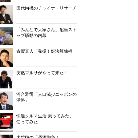
田代尚機のチャイナ・リサーチ
「みんなで大家さん」配当スト
ップ騒動の内幕
古賀真人「発掘！好決算銘柄」
突然マルサがやって来た！
河合雅司「人口減少ニッポンの
活路」
快適クルマ生活 乗ってみた、
使ってみた
大竹聡の「昼酒御免！」