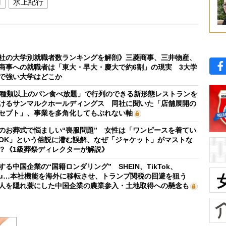
円
水上紀行
社の大学別就職者数ランキングを解剖》三菱商事、三井物産、
商事への就職者は「東大・早大・慶大で約6割」の現実 3大学
で強い大学はどこか
0種類以上のパン食べ放題」で行列のできる新形態レストランを
けるサンマルクホールディングス 同社に聞いた「店舗展開の
セプト」、事業を多角化してもぶれない軸
のお葬式で悩ましい“喪服問題” 女性は「ワンピースを着てい
OK」という俗説に潜む誤解、なぜ「ジャケット」がマストな
？《1級葬祭ディレクターが解説》
する中国企業の“国籍ロンダリング” SHEIN、TikTok、
mu…本社機能を海外に移転させ、トランプ関税の回避を狙う
人を隠れ蓑にした中国企業の農業参入・土地取得への懸念も