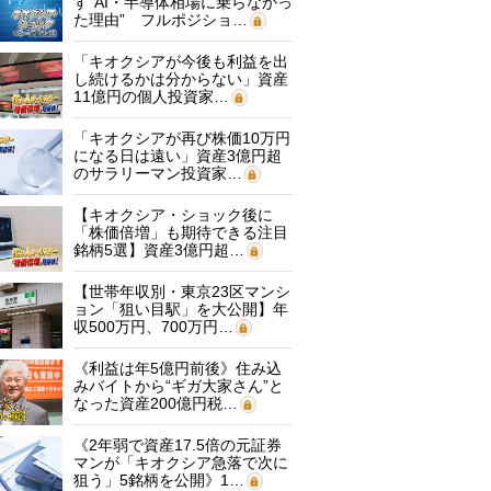
す“AI・半導体相場に乗らなかっ
た理由” フルポジショ…
「キオクシアが今後も利益を出
し続けるかは分からない」資産
11億円の個人投資家…
「キオクシアが再び株価10万円
になる日は遠い」資産3億円超
のサラリーマン投資家…
【キオクシア・ショック後に
「株価倍増」も期待できる注目
銘柄5選】資産3億円超…
【世帯年収別・東京23区マンシ
ョン「狙い目駅」を大公開】年
収500万円、700万円…
《利益は年5億円前後》住み込
みバイトから“ギガ大家さん”と
なった資産200億円税…
《2年弱で資産17.5倍の元証券
マンが「キオクシア急落で次に
狙う」5銘柄を公開》1…