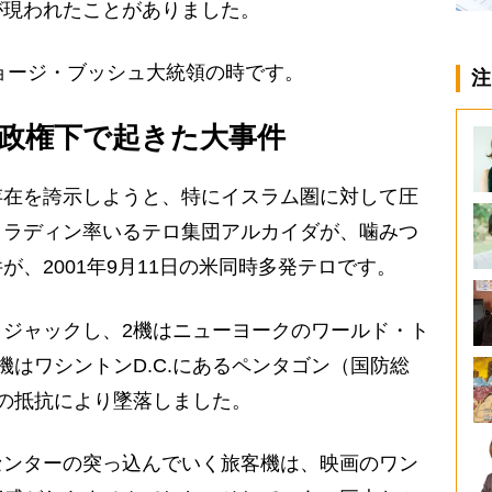
が現われたことがありました。
ョージ・ブッシュ大統領の時です。
注
政権下で起きた大事件
在を誇示しようと、特にイスラム圏に対して圧
・ラディン率いるテロ集団アルカイダが、噛みつ
、2001年9月11日の米同時多発テロです。
ジャックし、2機はニューヨークのワールド・ト
機はワシントンD.C.にあるペンタゴン（国防総
の抵抗により墜落しました。
ンターの突っ込んでいく旅客機は、映画のワン