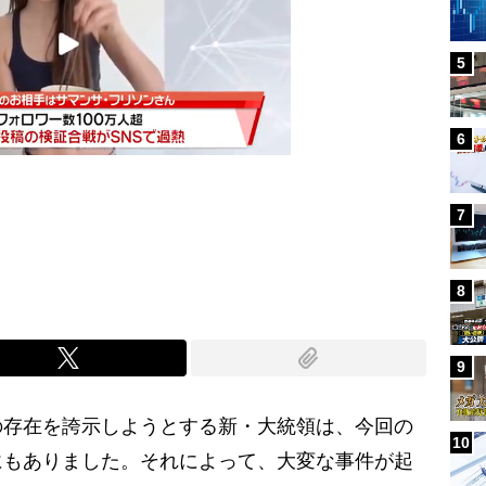
5
6
7
Mute
8
9
存在を誇示しようとする新・大統領は、今回の
10
にもありました。それによって、大変な事件が起