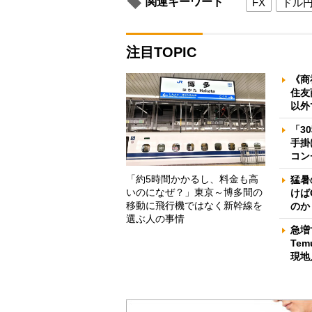
関連キーワード
FX
ドル
注目TOPIC
《商
住友
以外
「3
手掛
コン
「約5時間かかるし、料金も高
猛暑
いのになぜ？」東京～博多間の
けば
移動に飛行機ではなく新幹線を
のか
選ぶ人の事情
急増
Te
現地