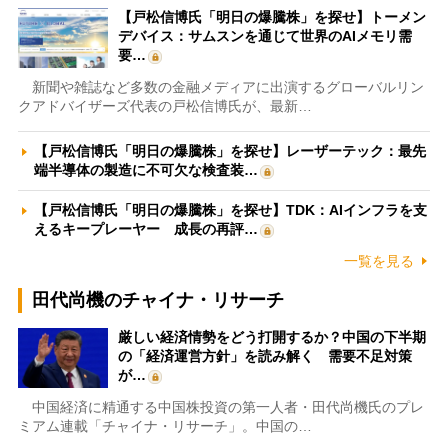
【戸松信博氏「明日の爆騰株」を探せ】トーメン
デバイス：サムスンを通じて世界のAIメモリ需
要…
新聞や雑誌など多数の金融メディアに出演するグローバルリン
クアドバイザーズ代表の戸松信博氏が、最新…
【戸松信博氏「明日の爆騰株」を探せ】レーザーテック：最先
端半導体の製造に不可欠な検査装…
【戸松信博氏「明日の爆騰株」を探せ】TDK：AIインフラを支
えるキープレーヤー 成長の再評…
一覧を見る
田代尚機のチャイナ・リサーチ
厳しい経済情勢をどう打開するか？中国の下半期
の「経済運営方針」を読み解く 需要不足対策
が…
中国経済に精通する中国株投資の第一人者・田代尚機氏のプレ
ミアム連載「チャイナ・リサーチ」。中国の…