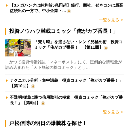
【3メガバンクは純利益5兆円超】銀行、商社、ゼネコンは最高
益続出の一方で、中小企業・…
一覧を見る
投資ノウハウ満載コミック「俺がカブ番長！」
「売り時」を逃さないトレンド見極め術 投資コ
ミック「俺がカブ番長！」【第11回】
かつて投資情報雑誌「マネーポスト」にて、圧倒的な情報量が
詰め込まれた「天下無敵の株コミック」とし…
テクニカル分析・集中講義 投資コミック「俺がカブ番長！」
【第10回】
不透明相場に勝つ信用取引の極意 投資コミック「俺がカブ番
長！」【第9回】
一覧を見る
戸松信博の明日の爆騰株を探せ！