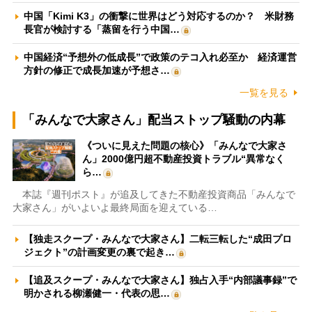
中国「Kimi K3」の衝撃に世界はどう対応するのか？ 米財務
長官が検討する「蒸留を行う中国…
中国経済“予想外の低成長”で政策のテコ入れ必至か 経済運営
方針の修正で成長加速が予想さ…
一覧を見る
「みんなで大家さん」配当ストップ騒動の内幕
《ついに見えた問題の核心》「みんなで大家さ
ん」2000億円超不動産投資トラブル“異常なく
ら…
本誌『週刊ポスト』が追及してきた不動産投資商品「みんなで
大家さん」がいよいよ最終局面を迎えている…
【独走スクープ・みんなで大家さん】二転三転した“成田プロ
ジェクト”の計画変更の裏で起き…
【追及スクープ・みんなで大家さん】独占入手“内部議事録”で
明かされる柳瀬健一・代表の思…