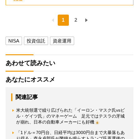
1
2
NISA
投資信託
資産運用
あわせて読みたい
あなたにオススメ
関連記事
米大統領選で繰り広げられた「イーロン・マスク氏vsビ
ル・ゲイツ氏」のマネーゲーム 足元ではテスラの牙城
が崩れ、日本の自動車メーカーにも好機
「1ドル＝70円台、日経平均は3000円台まで大暴落もあ
り得る」森永卓郎氏が警鐘を鳴らすトランプ氏再選後の