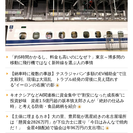
「約5時間かかるし、料金も高いのになぜ？」東京～博多間の
移動に飛行機ではなく新幹線を選ぶ人の事情
【納車時に複数の事故】テスラジャパン“多額のEV補助金”で注
文殺到、現場は大混乱 トラブル続発の背後に見え隠れす
る“イーロンの右腕”の影
キオクシアなどAI関連株に資金集中で“割安になった成長株”に
投資妙味 資産1.5億円超の坂本慎太郎さんが「絶好の仕込み
時」と考える防衛・食品銘柄を紹介
【土俵に埋まるカネ】大の里、豊昇龍が黒星続きの名古屋場所
は「懸賞金2826万円」が下位力士に渡り「今日はみんなで焼肉
だ！」 金星4個配給で協会は年96万円の支出増に