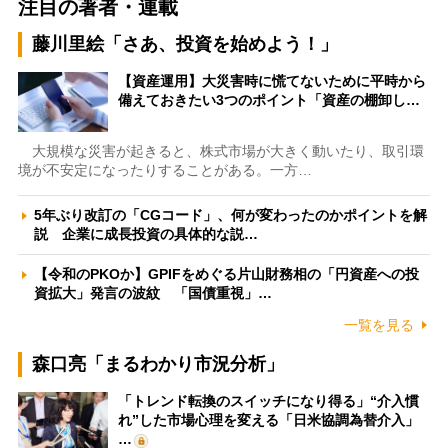
注目の著者・連載
藤川里絵「さあ、投資を始めよう！」
【資産運用】大災害時に慌てないために平時から
備えておきたい3つのポイント「資産の棚卸し…
大規模な災害が起きると、株式市場が大きく動いたり、取引環
境が不安定になったりすることがある。一方…
5年ぶり改訂の「CGコード」、何が変わったのかポイントを解
説 企業に成長投資の具体的な説…
【令和のPKOか】GPIFをめぐる片山財務相の「円資産への投
資拡大」発言の波紋 「国債重視」…
一覧を見る
森口亮「まるわかり市況分析」
「トレンド転換のスイッチになり得る」“介入慣
れ”した市場心理を変える「日米協調為替介入」
…