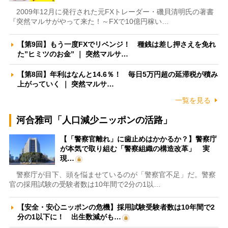
2009年12月に発行された元FXトレーダー・磯貝清明氏の著書
『突然マルサがやって来た！～FXで10億円稼い…
【第9回】もう一度FXでリベンジ！ 種銭は差し押さえを免れ
た”ヒミツのお金” ｜ 突然マルサ…
【第8回】年利はなんと14.6％！ 毎日5万円超の延滞税が積み
上がっていく ｜ 突然マルサ…
一覧を見る
河合雅司「人口減少ニッポンの活路」
【「警察官離れ」に歯止めはかかるか？】警察庁
が本気で取り組む「警察組織の構造改革」 実
現…
警察庁が目下、頭を悩ませているのが「警察官不足」だ。警察
官の採用試験の受験者数は10年間で2分の1以…
【安全・安心ニッポンの危機】採用試験受験者数は10年間で2
分の1以下に！ 出生数減がも…