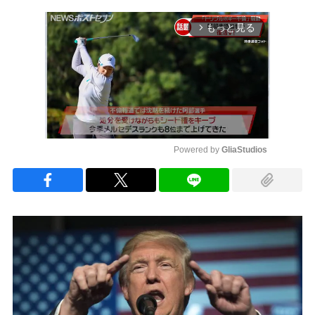
もっと見る
arrow_forward_ios
Powered by 
GliaStudios
Mute