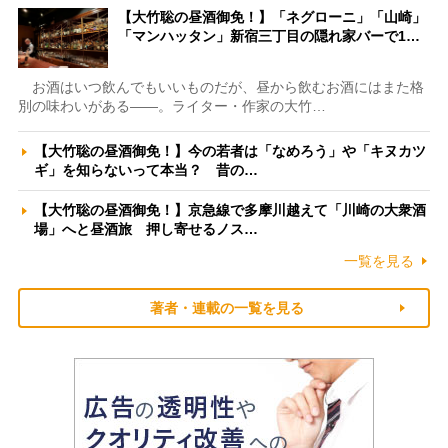
【大竹聡の昼酒御免！】「ネグローニ」「山崎」
「マンハッタン」新宿三丁目の隠れ家バーで1…
お酒はいつ飲んでもいいものだが、昼から飲むお酒にはまた格
別の味わいがある――。ライター・作家の大竹…
【大竹聡の昼酒御免！】今の若者は「なめろう」や「キヌカツ
ギ」を知らないって本当？ 昔の…
【大竹聡の昼酒御免！】京急線で多摩川越えて「川崎の大衆酒
場」へと昼酒旅 押し寄せるノス…
一覧を見る
著者・連載の一覧を見る