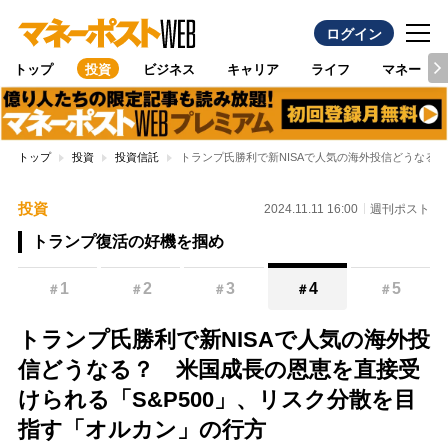
ログイン
トップ
投資
ビジネス
キャリア
ライフ
マネー
トップ
投資
投資信託
トランプ氏勝利で新NISAで人気の海外投信どうなる
投資
2024.11.11 16:00
週刊ポスト
トランプ復活の好機を掴め
1
2
3
4
5
＃
＃
＃
＃
＃
トランプ氏勝利で新NISAで人気の海外投
信どうなる？ 米国成長の恩恵を直接受
けられる「S&P500」、リスク分散を目
指す「オルカン」の行方