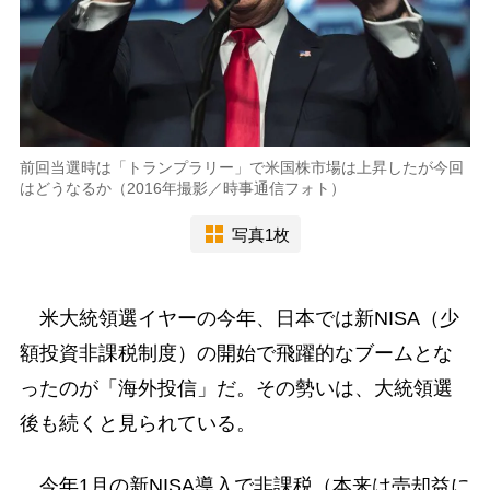
前回当選時は「トランプラリー」で米国株市場は上昇したが今回
はどうなるか（2016年撮影／時事通信フォト）
写真1枚
米大統領選イヤーの今年、日本では新NISA（少
額投資非課税制度）の開始で飛躍的なブームとな
ったのが「海外投信」だ。その勢いは、大統領選
後も続くと見られている。
今年1月の新NISA導入で非課税（本来は売却益に