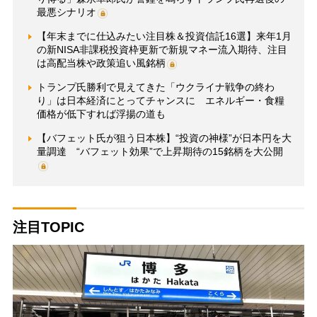
最悪シナリオ
【年末までに仕込みたい注目株＆投資信託16選】来年1月
の新NISA非課税投資枠更新で新規マネー流入期待、注目
は高配当株や政策追い風銘柄
トランプ氏勝利で見えてきた「ウクライナ戦争の終わ
り」は日本経済にとってチャンスに エネルギー・食糧
価格が低下すれば浮揚の道も
【バフェット氏が狙う日本株】“投資の神様”が日本円を大
量調達 “バフェット効果”で上昇期待の15銘柄を大公開
注目TOPIC