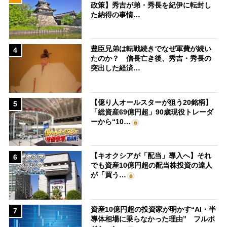
政策】秀吉が弟・秀長を紀伊に転封し
た納得の事情…
豊臣兄弟は転戦続きでなぜ軍費が続い
4
たのか？ 信長亡き後、秀吉・秀長の
突出した経済…
【億り人オールスターが狙う20銘柄】
5
「総資産69億円超」90歳現役トレーダ
ーから“10…
【キオクシアが「配当」導入へ】それ
6
でも資産10億円超の配当株投資の達人
が「買う…
資産10億円超の投資家が明かす“AI・半
7
導体相場に乗らなかった理由” フルポ