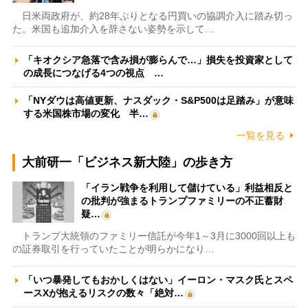
日米両政府が、約28年ぶりとなる円買いの協調介入に踏み切っ
た。米国も追加介入を辞さない姿勢を示して…
「キオクシア急落で含み損が膨らんで…」損失を投資家として
の成長につなげる4つの視点 …
「NYダウは高値更新、ナスダック・S&P500は足踏み」が意味
する米国株市場の変化 半…
一覧を見る
大前研一「ビジネス新大陸」の歩き方
「イラン戦争を利用して儲けている」利益相反と
の批判が強まるトランプファミリーの不正蓄財
疑…
トランプ大統領のファミリー信託が今年1～3月に3000回以上も
の証券取引を行っていたことが明らかになり…
「いつ暴発してもおかしくはない」イーロン・マスク氏とスペ
ースXが抱えるリスクの数々「絶対…