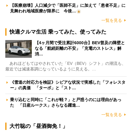
【医療崩壊】人口減少で「医師不足」に加えて「患者不足」に
見舞われ地域医療が限界に 今後…
一覧を見る
快適クルマ生活 乗ってみた、使ってみた
【4ヶ月間で受注累計6000台】BEV普及の障壁と
なる「航続距離の不安」「充電のストレス」解
消…
あれほどもてはやされていた「EV（BEV）シフト」の潮流も、
最近では減速基調になっているように見える。…
《雪道の対応力を検証》シビアな状況で実感した「フォレスタ
ー」の真価 「ターボ」と「スト…
乗り込むと同時に「これが軽？」と戸惑うのには理由があっ
た 「日産ルークス」さらなる躍進…
一覧を見る
大竹聡の「昼酒御免！」