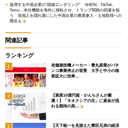
急増する中国企業の“国籍ロンダリング” SHEIN、TikTok、
Temu…本社機能を海外に移転させ、トランプ関税の回避を狙
う 現地人を隠れ蓑にした中国企業の農業参入・土地取得への
懸念も
関連記事
ランキング
老舗遊技機メーカー・豊丸産業がパチ
1
ンコ事業停止の背景 大手と中小の格
差拡大に拍車…
【資産10億円超・かんちさんが厳
2
選！】「キオクシアの次」に資金が流
れる期待の高…
【天下統一を見据えた豊臣兄弟の経済
3