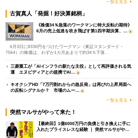
一覧を見る
古賀真人「発掘！好決算銘柄」
《株価34％急落のワークマンに特大反転の期待》
6月の売上低迷を吹き飛ばす第1四半期決算、…
6月3日に8330円をつけたワークマン（東証スタンダード・
7564）の株価は、わずか1カ月あまりで約34％下落…
三菱重工が「AIインフラの新たな主役」として再評価される気
運 エヌビディアとの提携でAI…
キオクシアHD「7万円割れからの急反発」は再びの上昇局面へ
の反転シグナルか？ 市場のムー…
一覧を見る
突然マルサがやって来た！
【最終回】1億6000万円の負債と引き換えに手に
入れたプライスレスな経験 ｜ 突然マルサがや…