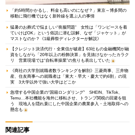
「約5時間かかるし、料金も高いのになぜ？」東京～博多間の
移動に飛行機ではなく新幹線を選ぶ人の事情
猛暑のお葬式で悩ましい“喪服問題” 女性は「ワンピースを着
ていけばOK」という俗説に潜む誤解、なぜ「ジャケット」が
マストなのか？《1級葬祭ディレクターが解説》
【クレジット決済代行・全東信が破産】63社もの金融機関が融
資をしながら「20年以上の粉飾決算」を見抜けなかったカラク
リ 営業現場では“自転車操業”の焦りも表出していた
《商社の大学別就職者数ランキングを解剖》三菱商事、三井物
産、住友商事への就職者は「東大・早大・慶大で約6割」の現
実 3大学以外で強い大学はどこか
急増する中国企業の“国籍ロンダリング” SHEIN、TikTok、
Temu…本社機能を海外に移転させ、トランプ関税の回避を狙
う 現地人を隠れ蓑にした中国企業の農業参入・土地取得への
懸念も
関連記事