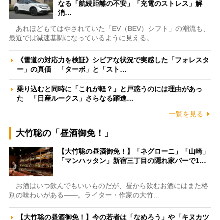
なる「航続距離の不安」「充電のストレス」解
消…
あれほどもてはやされていた「EV（BEV）シフト」の潮流も、
最近では減速基調になっているように見える。…
《雪道の対応力を検証》シビアな状況で実感した「フォレスタ
ー」の真価 「ターボ」と「スト…
乗り込むと同時に「これが軽？」と戸惑うのには理由があっ
た 「日産ルークス」さらなる躍進…
一覧を見る
大竹聡の「昼酒御免！」
【大竹聡の昼酒御免！】「ネグローニ」「山崎」
「マンハッタン」新宿三丁目の隠れ家バーで1…
お酒はいつ飲んでもいいものだが、昼から飲むお酒にはまた格
別の味わいがある――。ライター・作家の大竹…
【大竹聡の昼酒御免！】今の若者は「なめろう」や「キヌカツ