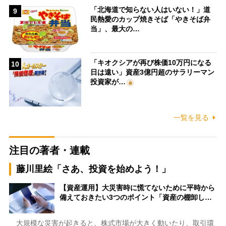
「北海道で知らない人はいない！」道
9
民熱愛のカップ焼きそば「やきそば弁
当」、最大の…
「キオクシアが再び株価10万円になる
10
日は遠い」資産3億円超のサラリーマン
投資家が…
一覧を見る
注目の著者・連載
藤川里絵「さあ、投資を始めよう！」
【資産運用】大災害時に慌てないために平時から
備えておきたい3つのポイント「資産の棚卸し…
大規模な災害が起きると、株式市場が大きく動いたり、取引環