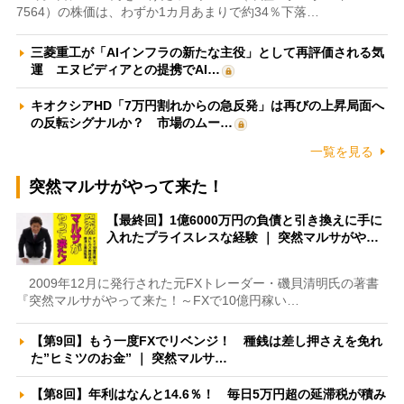
7564）の株価は、わずか1カ月あまりで約34％下落…
三菱重工が「AIインフラの新たな主役」として再評価される気
運 エヌビディアとの提携でAI…
キオクシアHD「7万円割れからの急反発」は再びの上昇局面へ
の反転シグナルか？ 市場のムー…
一覧を見る
突然マルサがやって来た！
【最終回】1億6000万円の負債と引き換えに手に
入れたプライスレスな経験 ｜ 突然マルサがや…
2009年12月に発行された元FXトレーダー・磯貝清明氏の著書
『突然マルサがやって来た！～FXで10億円稼い…
【第9回】もう一度FXでリベンジ！ 種銭は差し押さえを免れ
た”ヒミツのお金” ｜ 突然マルサ…
【第8回】年利はなんと14.6％！ 毎日5万円超の延滞税が積み