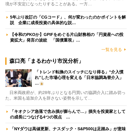
境が不安定になったりすることがある。一方…
5年ぶり改訂の「CGコード」、何が変わったのかポイントを解
説 企業に成長投資の具体的な説…
【令和のPKOか】GPIFをめぐる片山財務相の「円資産への投
資拡大」発言の波紋 「国債重視」…
一覧を見る
森口亮「まるわかり市況分析」
「トレンド転換のスイッチになり得る」“介入慣
れ”した市場心理を変える「日米協調為替介入」
…
日米両政府が、約28年ぶりとなる円買いの協調介入に踏み切っ
た。米国も追加介入を辞さない姿勢を示して…
「キオクシア急落で含み損が膨らんで…」損失を投資家として
の成長につなげる4つの視点 …
「NYダウは高値更新、ナスダック・S&P500は足踏み」が意味