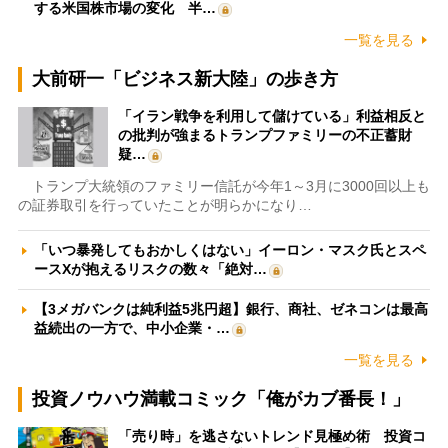
する米国株市場の変化 半…
一覧を見る
大前研一「ビジネス新大陸」の歩き方
「イラン戦争を利用して儲けている」利益相反と
の批判が強まるトランプファミリーの不正蓄財
疑…
トランプ大統領のファミリー信託が今年1～3月に3000回以上も
の証券取引を行っていたことが明らかになり…
「いつ暴発してもおかしくはない」イーロン・マスク氏とスペ
ースXが抱えるリスクの数々「絶対…
【3メガバンクは純利益5兆円超】銀行、商社、ゼネコンは最高
益続出の一方で、中小企業・…
一覧を見る
投資ノウハウ満載コミック「俺がカブ番長！」
「売り時」を逃さないトレンド見極め術 投資コ