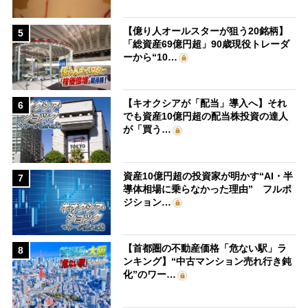
【億り人オールスターが狙う20銘柄】
5
「総資産69億円超」90歳現役トレーダ
ーから“10…
【キオクシアが「配当」導入へ】それ
6
でも資産10億円超の配当株投資の達人
が「買う…
資産10億円超の投資家が明かす“AI・半
7
導体相場に乗らなかった理由” フルポ
ジション…
【首都圏の不動産価格「危ない駅」ラ
8
ンキング】“中古マンション売れ行き鈍
化”のワー…