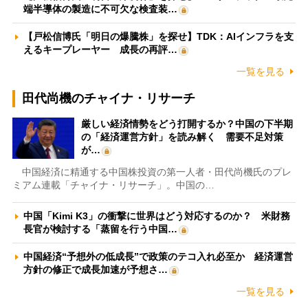
端半導体の製造に不可欠な検査装…
【戸松信博氏「明日の爆騰株」を探せ】TDK：AIインフラを支
えるキープレーヤー 成長の再評…
一覧を見る
田代尚機のチャイナ・リサーチ
厳しい経済情勢をどう打開するか？中国の下半期
の「経済運営方針」を読み解く 需要不足対策
が…
中国経済に精通する中国株投資の第一人者・田代尚機氏のプレ
ミアム連載「チャイナ・リサーチ」。中国の…
中国「Kimi K3」の衝撃に世界はどう対応するのか？ 米財務
長官が検討する「蒸留を行う中国…
中国経済“予想外の低成長”で政策のテコ入れ必至か 経済運営
方針の修正で成長加速が予想さ…
一覧を見る