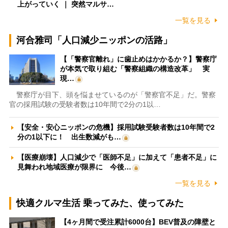
上がっていく ｜ 突然マルサ…
一覧を見る
河合雅司「人口減少ニッポンの活路」
【「警察官離れ」に歯止めはかかるか？】警察庁
が本気で取り組む「警察組織の構造改革」 実
現…
警察庁が目下、頭を悩ませているのが「警察官不足」だ。警察
官の採用試験の受験者数は10年間で2分の1以…
【安全・安心ニッポンの危機】採用試験受験者数は10年間で2
分の1以下に！ 出生数減がも…
【医療崩壊】人口減少で「医師不足」に加えて「患者不足」に
見舞われ地域医療が限界に 今後…
一覧を見る
快適クルマ生活 乗ってみた、使ってみた
【4ヶ月間で受注累計6000台】BEV普及の障壁と