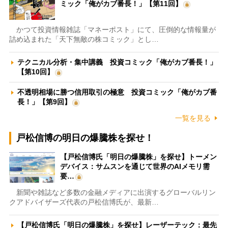
ミック「俺がカブ番長！」【第11回】
かつて投資情報雑誌「マネーポスト」にて、圧倒的な情報量が
詰め込まれた「天下無敵の株コミック」とし…
テクニカル分析・集中講義 投資コミック「俺がカブ番長！」
【第10回】
不透明相場に勝つ信用取引の極意 投資コミック「俺がカブ番
長！」【第9回】
一覧を見る
戸松信博の明日の爆騰株を探せ！
【戸松信博氏「明日の爆騰株」を探せ】トーメン
デバイス：サムスンを通じて世界のAIメモリ需
要…
新聞や雑誌など多数の金融メディアに出演するグローバルリン
クアドバイザーズ代表の戸松信博氏が、最新…
【戸松信博氏「明日の爆騰株」を探せ】レーザーテック：最先