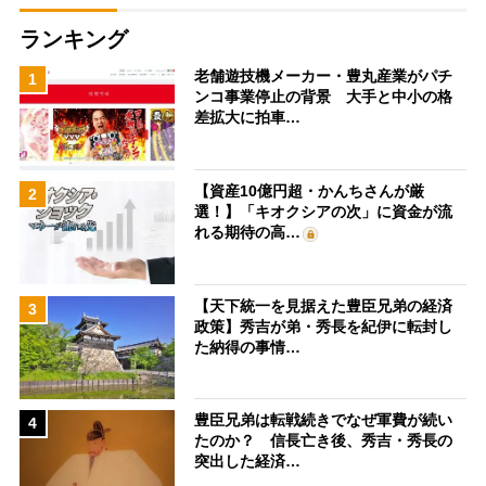
ランキング
老舗遊技機メーカー・豊丸産業がパチ
1
ンコ事業停止の背景 大手と中小の格
差拡大に拍車…
【資産10億円超・かんちさんが厳
2
選！】「キオクシアの次」に資金が流
れる期待の高…
【天下統一を見据えた豊臣兄弟の経済
3
政策】秀吉が弟・秀長を紀伊に転封し
た納得の事情…
豊臣兄弟は転戦続きでなぜ軍費が続い
4
たのか？ 信長亡き後、秀吉・秀長の
突出した経済…