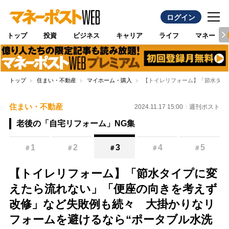
ログイン
トップ
投資
ビジネス
キャリア
ライフ
マネー
トップ
住まい・不動産
マイホーム・購入
【トイレリフォーム】「節水タイ
住まい・不動産
2024.11.17 15:00
週刊ポスト
老後の「自宅リフォーム」NG集
1
2
3
4
5
＃
＃
＃
＃
＃
【トイレリフォーム】「節水タイプに変
えたら流れない」「便座の向きを考えず
改修」など失敗例も続々 大掛かりなリ
フォームを避けるなら“ポータブル水洗