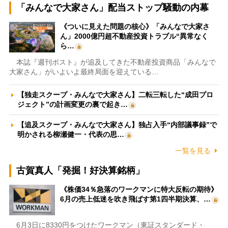
「みんなで大家さん」配当ストップ騒動の内幕
《ついに見えた問題の核心》「みんなで大家さ
ん」2000億円超不動産投資トラブル“異常なく
ら…
本誌『週刊ポスト』が追及してきた不動産投資商品「みんなで
大家さん」がいよいよ最終局面を迎えている…
【独走スクープ・みんなで大家さん】二転三転した“成田プロ
ジェクト”の計画変更の裏で起き…
【追及スクープ・みんなで大家さん】独占入手“内部議事録”で
明かされる柳瀬健一・代表の思…
一覧を見る
古賀真人「発掘！好決算銘柄」
《株価34％急落のワークマンに特大反転の期待》
6月の売上低迷を吹き飛ばす第1四半期決算、…
6月3日に8330円をつけたワークマン（東証スタンダード・