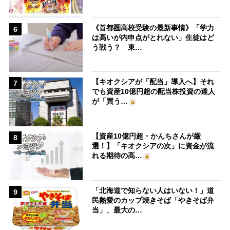
《首都圏高校受験の最新事情》「学力
6
は高いが内申点がとれない」生徒はど
う戦う？ 東…
【キオクシアが「配当」導入へ】それ
7
でも資産10億円超の配当株投資の達人
が「買う…
【資産10億円超・かんちさんが厳
8
選！】「キオクシアの次」に資金が流
れる期待の高…
「北海道で知らない人はいない！」道
9
民熱愛のカップ焼きそば「やきそば弁
当」、最大の…