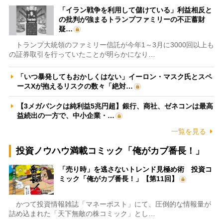
「イラン戦争を利用して儲けている」利益相反と
の批判が強まるトランプファミリーの不正蓄財
疑…
トランプ大統領のファミリー信託が今年1～3月に3000回以上も
の証券取引を行っていたことが明らかになり…
「いつ暴発してもおかしくはない」イーロン・マスク氏とスペ
ースXが抱えるリスクの数々「絶対…
【3メガバンクは純利益5兆円超】銀行、商社、ゼネコンは最高
益続出の一方で、中小企業・…
一覧を見る
投資ノウハウ満載コミック「俺がカブ番長！」
「売り時」を逃さないトレンド見極め術 投資コ
ミック「俺がカブ番長！」【第11回】
かつて投資情報雑誌「マネーポスト」にて、圧倒的な情報量が
詰め込まれた「天下無敵の株コミック」とし…