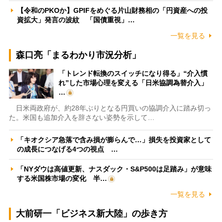
【令和のPKOか】GPIFをめぐる片山財務相の「円資産への投
資拡大」発言の波紋 「国債重視」…
一覧を見る
森口亮「まるわかり市況分析」
「トレンド転換のスイッチになり得る」“介入慣
れ”した市場心理を変える「日米協調為替介入」
…
日米両政府が、約28年ぶりとなる円買いの協調介入に踏み切っ
た。米国も追加介入を辞さない姿勢を示して…
「キオクシア急落で含み損が膨らんで…」損失を投資家として
の成長につなげる4つの視点 …
「NYダウは高値更新、ナスダック・S&P500は足踏み」が意味
する米国株市場の変化 半…
一覧を見る
大前研一「ビジネス新大陸」の歩き方