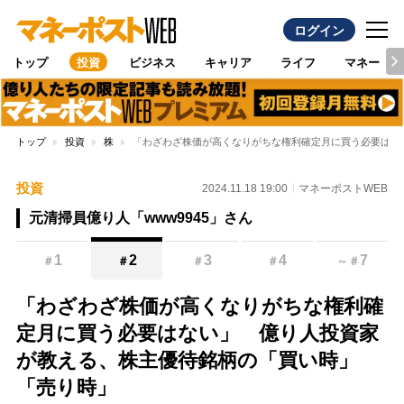
ログイン
トップ
投資
ビジネス
キャリア
ライフ
マネー
トップ
投資
株
「わざわざ株価が高くなりがちな権利確定月に買う必要はな
投資
2024.11.18 19:00
マネーポストWEB
元清掃員億り人「www9945」さん
1
2
3
4
7
＃
＃
＃
＃
～
＃
「わざわざ株価が高くなりがちな権利確
定月に買う必要はない」 億り人投資家
が教える、株主優待銘柄の「買い時」
「売り時」