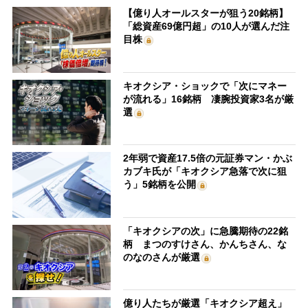
【億り人オールスターが狙う20銘柄】
「総資産69億円超」の10人が選んだ注
目株
キオクシア・ショックで「次にマネー
が流れる」16銘柄 凄腕投資家3名が厳
選
2年弱で資産17.5倍の元証券マン・かぶ
カブキ氏が「キオクシア急落で次に狙
う」5銘柄を公開
「キオクシアの次」に急騰期待の22銘
柄 まつのすけさん、かんちさん、な
のなのさんが厳選
億り人たちが厳選「キオクシア超え」