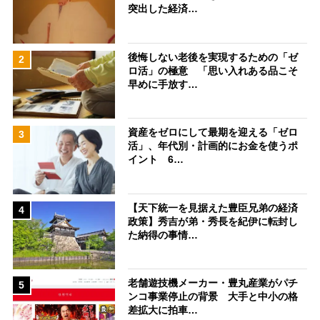
突出した経済…
後悔しない老後を実現するための「ゼ
2
ロ活」の極意 「思い入れある品こそ
早めに手放す…
資産をゼロにして最期を迎える「ゼロ
3
活」、年代別・計画的にお金を使うポ
イント 6…
【天下統一を見据えた豊臣兄弟の経済
4
政策】秀吉が弟・秀長を紀伊に転封し
た納得の事情…
老舗遊技機メーカー・豊丸産業がパチ
5
ンコ事業停止の背景 大手と中小の格
差拡大に拍車…