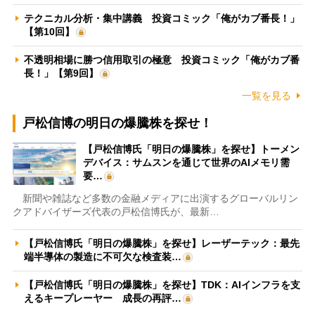
テクニカル分析・集中講義 投資コミック「俺がカブ番長！」
【第10回】
不透明相場に勝つ信用取引の極意 投資コミック「俺がカブ番
長！」【第9回】
一覧を見る
戸松信博の明日の爆騰株を探せ！
【戸松信博氏「明日の爆騰株」を探せ】トーメン
デバイス：サムスンを通じて世界のAIメモリ需
要…
新聞や雑誌など多数の金融メディアに出演するグローバルリン
クアドバイザーズ代表の戸松信博氏が、最新…
【戸松信博氏「明日の爆騰株」を探せ】レーザーテック：最先
端半導体の製造に不可欠な検査装…
【戸松信博氏「明日の爆騰株」を探せ】TDK：AIインフラを支
えるキープレーヤー 成長の再評…