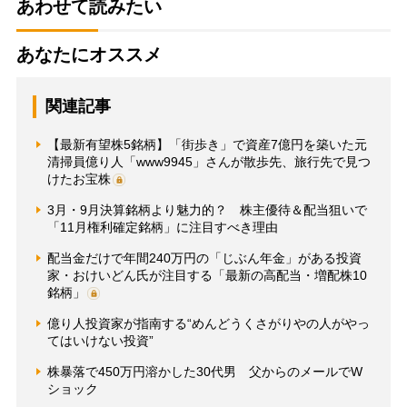
あわせて読みたい
あなたにオススメ
関連記事
【最新有望株5銘柄】「街歩き」で資産7億円を築いた元
清掃員億り人「www9945」さんが散歩先、旅行先で見つ
けたお宝株
3月・9月決算銘柄より魅力的？ 株主優待＆配当狙いで
「11月権利確定銘柄」に注目すべき理由
配当金だけで年間240万円の「じぶん年金」がある投資
家・おけいどん氏が注目する「最新の高配当・増配株10
銘柄」
億り人投資家が指南する“めんどうくさがりやの人がやっ
てはいけない投資”
株暴落で450万円溶かした30代男 父からのメールでW
ショック