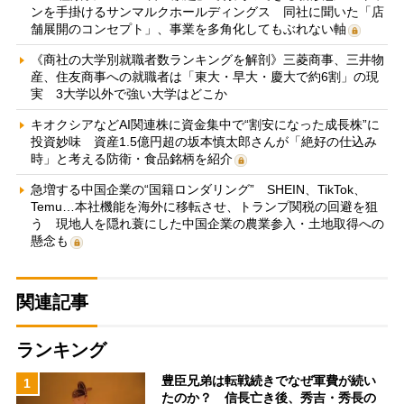
ンを手掛けるサンマルクホールディングス 同社に聞いた「店
舗展開のコンセプト」、事業を多角化してもぶれない軸
《商社の大学別就職者数ランキングを解剖》三菱商事、三井物
産、住友商事への就職者は「東大・早大・慶大で約6割」の現
実 3大学以外で強い大学はどこか
キオクシアなどAI関連株に資金集中で“割安になった成長株”に
投資妙味 資産1.5億円超の坂本慎太郎さんが「絶好の仕込み
時」と考える防衛・食品銘柄を紹介
急増する中国企業の“国籍ロンダリング” SHEIN、TikTok、
Temu…本社機能を海外に移転させ、トランプ関税の回避を狙
う 現地人を隠れ蓑にした中国企業の農業参入・土地取得への
懸念も
関連記事
ランキング
豊臣兄弟は転戦続きでなぜ軍費が続い
1
たのか？ 信長亡き後、秀吉・秀長の