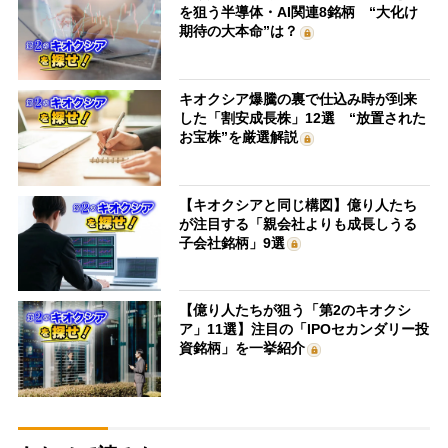
を狙う半導体・AI関連8銘柄 “大化け
期待の大本命”は？
キオクシア爆騰の裏で仕込み時が到来
した「割安成長株」12選 “放置された
お宝株”を厳選解説
【キオクシアと同じ構図】億り人たち
が注目する「親会社よりも成長しうる
子会社銘柄」9選
【億り人たちが狙う「第2のキオクシ
ア」11選】注目の「IPOセカンダリー投
資銘柄」を一挙紹介