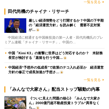
一覧を見る
田代尚機のチャイナ・リサーチ
厳しい経済情勢をどう打開するか？中国の下半期
の「経済運営方針」を読み解く 需要不足対策
が…
中国経済に精通する中国株投資の第一人者・田代尚機氏のプレ
ミアム連載「チャイナ・リサーチ」。中国の…
中国「Kimi K3」の衝撃に世界はどう対応するのか？ 米財務
長官が検討する「蒸留を行う中国…
中国経済“予想外の低成長”で政策のテコ入れ必至か 経済運営
方針の修正で成長加速が予想さ…
一覧を見る
「みんなで大家さん」配当ストップ騒動の内幕
《ついに見えた問題の核心》「みんなで大家さ
ん」2000億円超不動産投資トラブル“異常なく
ら…