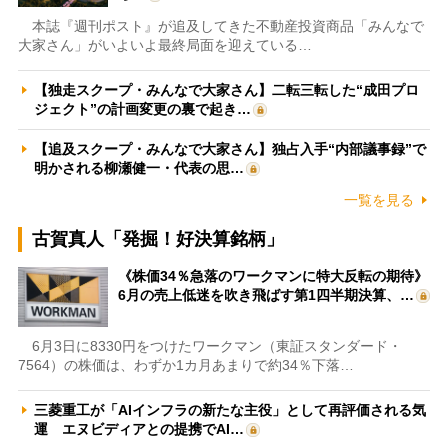
本誌『週刊ポスト』が追及してきた不動産投資商品「みんなで
大家さん」がいよいよ最終局面を迎えている…
【独走スクープ・みんなで大家さん】二転三転した“成田プロ
ジェクト”の計画変更の裏で起き…
【追及スクープ・みんなで大家さん】独占入手“内部議事録”で
明かされる柳瀬健一・代表の思…
一覧を見る
古賀真人「発掘！好決算銘柄」
《株価34％急落のワークマンに特大反転の期待》
6月の売上低迷を吹き飛ばす第1四半期決算、…
6月3日に8330円をつけたワークマン（東証スタンダード・
7564）の株価は、わずか1カ月あまりで約34％下落…
三菱重工が「AIインフラの新たな主役」として再評価される気
運 エヌビディアとの提携でAI…