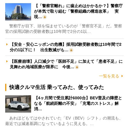
【「警察官離れ」に歯止めはかかるか？】警察庁
が本気で取り組む「警察組織の構造改革」 実
現…
警察庁が目下、頭を悩ませているのが「警察官不足」だ。警察
官の採用試験の受験者数は10年間で2分の1以…
【安全・安心ニッポンの危機】採用試験受験者数は10年間で2
分の1以下に！ 出生数減がも…
【医療崩壊】人口減少で「医師不足」に加えて「患者不足」に
見舞われ地域医療が限界に 今後…
一覧を見る
快適クルマ生活 乗ってみた、使ってみた
【4ヶ月間で受注累計6000台】BEV普及の障壁と
なる「航続距離の不安」「充電のストレス」解
消…
あれほどもてはやされていた「EV（BEV）シフト」の潮流も、
最近では減速基調になっているように見える。…