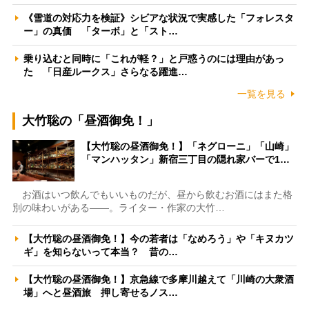
《雪道の対応力を検証》シビアな状況で実感した「フォレスタ
ー」の真価 「ターボ」と「スト…
乗り込むと同時に「これが軽？」と戸惑うのには理由があっ
た 「日産ルークス」さらなる躍進…
一覧を見る
大竹聡の「昼酒御免！」
【大竹聡の昼酒御免！】「ネグローニ」「山崎」
「マンハッタン」新宿三丁目の隠れ家バーで1…
お酒はいつ飲んでもいいものだが、昼から飲むお酒にはまた格
別の味わいがある――。ライター・作家の大竹…
【大竹聡の昼酒御免！】今の若者は「なめろう」や「キヌカツ
ギ」を知らないって本当？ 昔の…
【大竹聡の昼酒御免！】京急線で多摩川越えて「川崎の大衆酒
場」へと昼酒旅 押し寄せるノス…