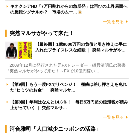
キオクシアHD「7万円割れからの急反発」は再びの上昇局面へ
の反転シグナルか？ 市場のムー…
一覧を見る
突然マルサがやって来た！
【最終回】1億6000万円の負債と引き換えに手に
入れたプライスレスな経験 ｜ 突然マルサがや…
2009年12月に発行された元FXトレーダー・磯貝清明氏の著書
『突然マルサがやって来た！～FXで10億円稼い…
【第9回】もう一度FXでリベンジ！ 種銭は差し押さえを免れ
た”ヒミツのお金” ｜ 突然マルサ…
【第8回】年利はなんと14.6％！ 毎日5万円超の延滞税が積み
上がっていく ｜ 突然マルサ…
一覧を見る
河合雅司「人口減少ニッポンの活路」