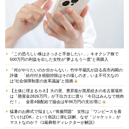
「この恐ろしい株はさっさと手放したい…」キオクシア株で
500万円の利益を出した女性が“夢よもう一度”と再購入
「何がやりたいのか分からない」竹中平蔵氏が語る高市内閣の
評価 「給付付き税額控除はその場しのぎ」いま不可欠なの
は“社会保障制度の改革議論”と指摘
【土俵に埋まるカネ】大の里、豊昇龍が黒星続きの名古屋場所
は「懸賞金2826万円」が下位力士に渡り「今日はみんなで焼肉
だ！」 金星4個配給で協会は年96万円の支出増に
猛暑のお葬式で悩ましい“喪服問題” 女性は「ワンピースを着
ていけばOK」という俗説に潜む誤解、なぜ「ジャケット」が
マストなのか？《1級葬祭ディレクターが解説》