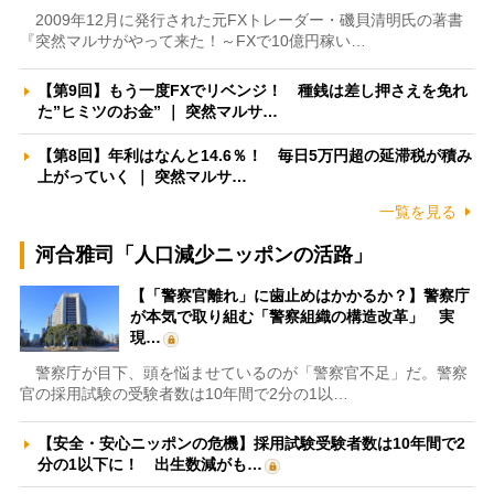
2009年12月に発行された元FXトレーダー・磯貝清明氏の著書
『突然マルサがやって来た！～FXで10億円稼い…
【第9回】もう一度FXでリベンジ！ 種銭は差し押さえを免れ
た”ヒミツのお金” ｜ 突然マルサ…
【第8回】年利はなんと14.6％！ 毎日5万円超の延滞税が積み
上がっていく ｜ 突然マルサ…
一覧を見る
河合雅司「人口減少ニッポンの活路」
【「警察官離れ」に歯止めはかかるか？】警察庁
が本気で取り組む「警察組織の構造改革」 実
現…
警察庁が目下、頭を悩ませているのが「警察官不足」だ。警察
官の採用試験の受験者数は10年間で2分の1以…
【安全・安心ニッポンの危機】採用試験受験者数は10年間で2
分の1以下に！ 出生数減がも…