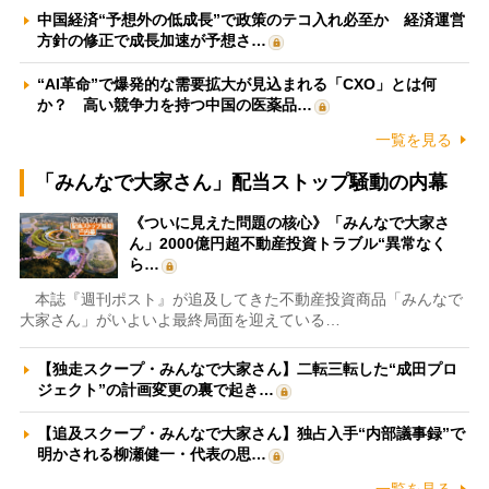
中国経済“予想外の低成長”で政策のテコ入れ必至か 経済運営
方針の修正で成長加速が予想さ…
“AI革命”で爆発的な需要拡大が見込まれる「CXO」とは何
か？ 高い競争力を持つ中国の医薬品…
一覧を見る
「みんなで大家さん」配当ストップ騒動の内幕
《ついに見えた問題の核心》「みんなで大家さ
ん」2000億円超不動産投資トラブル“異常なく
ら…
本誌『週刊ポスト』が追及してきた不動産投資商品「みんなで
大家さん」がいよいよ最終局面を迎えている…
【独走スクープ・みんなで大家さん】二転三転した“成田プロ
ジェクト”の計画変更の裏で起き…
【追及スクープ・みんなで大家さん】独占入手“内部議事録”で
明かされる柳瀬健一・代表の思…