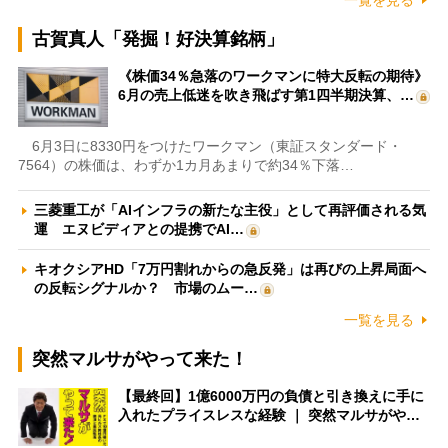
一覧を見る
古賀真人「発掘！好決算銘柄」
《株価34％急落のワークマンに特大反転の期待》
6月の売上低迷を吹き飛ばす第1四半期決算、…
6月3日に8330円をつけたワークマン（東証スタンダード・
7564）の株価は、わずか1カ月あまりで約34％下落…
三菱重工が「AIインフラの新たな主役」として再評価される気
運 エヌビディアとの提携でAI…
キオクシアHD「7万円割れからの急反発」は再びの上昇局面へ
の反転シグナルか？ 市場のムー…
一覧を見る
突然マルサがやって来た！
【最終回】1億6000万円の負債と引き換えに手に
入れたプライスレスな経験 ｜ 突然マルサがや…