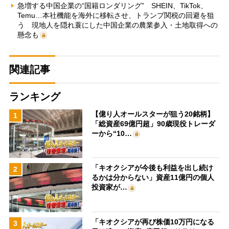
急増する中国企業の“国籍ロンダリング” SHEIN、TikTok、
Temu…本社機能を海外に移転させ、トランプ関税の回避を狙
う 現地人を隠れ蓑にした中国企業の農業参入・土地取得への
懸念も
関連記事
ランキング
【億り人オールスターが狙う20銘柄】
1
「総資産69億円超」90歳現役トレーダ
ーから“10…
「キオクシアが今後も利益を出し続け
2
るかは分からない」資産11億円の個人
投資家が…
「キオクシアが再び株価10万円になる
3