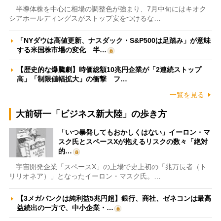
半導体株を中心に相場の調整色が強まり、7月中旬にはキオク
シアホールディングスがストップ安をつけるな…
「NYダウは高値更新、ナスダック・S&P500は足踏み」が意味
する米国株市場の変化 半…
【歴史的な爆騰劇】時価総額10兆円企業が「2連続ストップ
高」「制限値幅拡大」の衝撃 フ…
一覧を見る
大前研一「ビジネス新大陸」の歩き方
「いつ暴発してもおかしくはない」イーロン・マ
スク氏とスペースXが抱えるリスクの数々「絶対
的…
宇宙開発企業「スペースX」の上場で史上初の「兆万長者（ト
リリオネア）」となったイーロン・マスク氏。…
【3メガバンクは純利益5兆円超】銀行、商社、ゼネコンは最高
益続出の一方で、中小企業・…