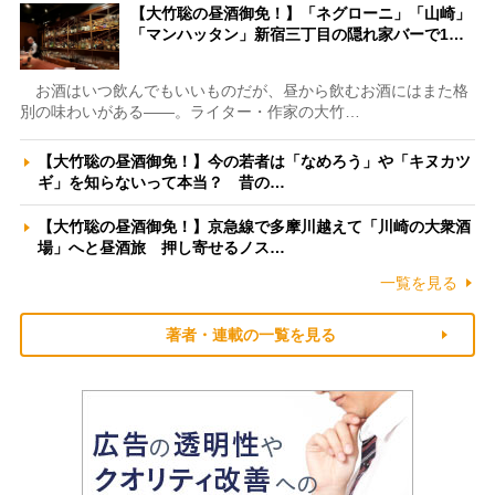
【大竹聡の昼酒御免！】「ネグローニ」「山崎」
「マンハッタン」新宿三丁目の隠れ家バーで1…
お酒はいつ飲んでもいいものだが、昼から飲むお酒にはまた格
別の味わいがある――。ライター・作家の大竹…
【大竹聡の昼酒御免！】今の若者は「なめろう」や「キヌカツ
ギ」を知らないって本当？ 昔の…
【大竹聡の昼酒御免！】京急線で多摩川越えて「川崎の大衆酒
場」へと昼酒旅 押し寄せるノス…
一覧を見る
著者・連載の一覧を見る