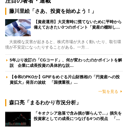
注目の著者・連載
藤川里絵「さあ、投資を始めよう！」
【資産運用】大災害時に慌てないために平時から
備えておきたい3つのポイント「資産の棚卸し…
大規模な災害が起きると、株式市場が大きく動いたり、取引環
境が不安定になったりすることがある。一方…
5年ぶり改訂の「CGコード」、何が変わったのかポイントを解
説 企業に成長投資の具体的な説…
【令和のPKOか】GPIFをめぐる片山財務相の「円資産への投
資拡大」発言の波紋 「国債重視」…
一覧を見る
森口亮「まるわかり市況分析」
「キオクシア急落で含み損が膨らんで…」損失を
投資家としての成長につなげる4つの視点 「…