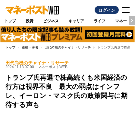
ログイン
トップ
投資
ビジネス
キャリア
ライフ
マネー
トップ
連載・著者
田代尚機のチャイナ・リサーチ
トランプ氏再選で株高続
田代尚機のチャイナ・リサーチ
2024.11.13 07:00
マネーポストWEB
トランプ氏再選で株高続くも米国経済の
行方は視界不良 最大の弱点はインフ
レ、イーロン・マスク氏の政策関与に期
待する声も
Loaded
:
97.13%
/
Unmute