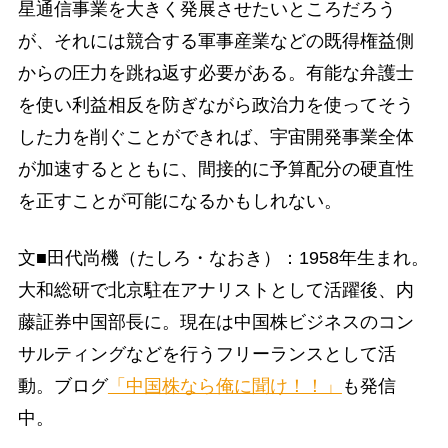
星通信事業を大きく発展させたいところだろう
が、それには競合する軍事産業などの既得権益側
からの圧力を跳ね返す必要がある。有能な弁護士
を使い利益相反を防ぎながら政治力を使ってそう
した力を削ぐことができれば、宇宙開発事業全体
が加速するとともに、間接的に予算配分の硬直性
を正すことが可能になるかもしれない。
文■田代尚機（たしろ・なおき）：1958年生まれ。
大和総研で北京駐在アナリストとして活躍後、内
藤証券中国部長に。現在は中国株ビジネスのコン
サルティングなどを行うフリーランスとして活
動。ブログ
「中国株なら俺に聞け！！」
も発信
中。