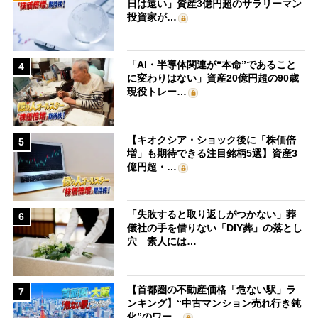
日は遠い」資産3億円超のサラリーマン
投資家が…
「AI・半導体関連が“本命”であること
4
に変わりはない」資産20億円超の90歳
現役トレー…
【キオクシア・ショック後に「株価倍
5
増」も期待できる注目銘柄5選】資産3
億円超・…
「失敗すると取り返しがつかない」葬
6
儀社の手を借りない「DIY葬」の落とし
穴 素人には…
【首都圏の不動産価格「危ない駅」ラ
7
ンキング】“中古マンション売れ行き鈍
化”のワー…