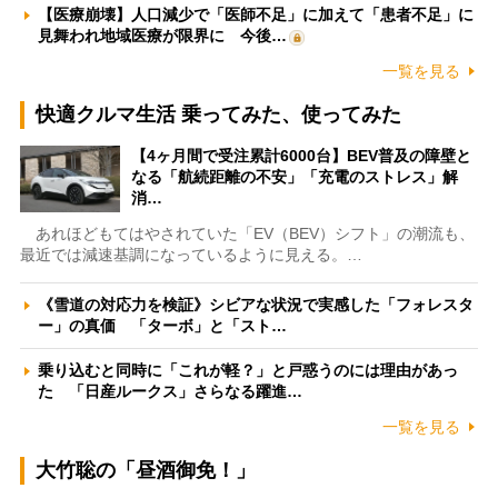
【医療崩壊】人口減少で「医師不足」に加えて「患者不足」に
見舞われ地域医療が限界に 今後…
一覧を見る
快適クルマ生活 乗ってみた、使ってみた
【4ヶ月間で受注累計6000台】BEV普及の障壁と
なる「航続距離の不安」「充電のストレス」解
消…
あれほどもてはやされていた「EV（BEV）シフト」の潮流も、
最近では減速基調になっているように見える。…
《雪道の対応力を検証》シビアな状況で実感した「フォレスタ
ー」の真価 「ターボ」と「スト…
乗り込むと同時に「これが軽？」と戸惑うのには理由があっ
た 「日産ルークス」さらなる躍進…
一覧を見る
大竹聡の「昼酒御免！」