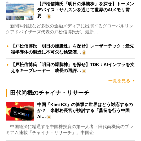
【戸松信博氏「明日の爆騰株」を探せ】トーメン
デバイス：サムスンを通じて世界のAIメモリ需
要…
新聞や雑誌など多数の金融メディアに出演するグローバルリン
クアドバイザーズ代表の戸松信博氏が、最新…
【戸松信博氏「明日の爆騰株」を探せ】レーザーテック：最先
端半導体の製造に不可欠な検査装…
【戸松信博氏「明日の爆騰株」を探せ】TDK：AIインフラを支
えるキープレーヤー 成長の再評…
一覧を見る
田代尚機のチャイナ・リサーチ
中国「Kimi K3」の衝撃に世界はどう対応するの
か？ 米財務長官が検討する「蒸留を行う中国
AI…
中国経済に精通する中国株投資の第一人者・田代尚機氏のプレ
ミアム連載「チャイナ・リサーチ」。中国企…