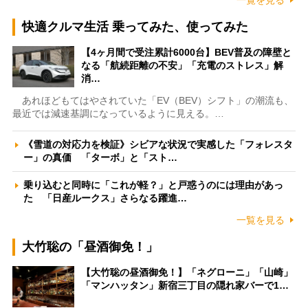
一覧を見る
快適クルマ生活 乗ってみた、使ってみた
【4ヶ月間で受注累計6000台】BEV普及の障壁と
なる「航続距離の不安」「充電のストレス」解
消…
あれほどもてはやされていた「EV（BEV）シフト」の潮流も、
最近では減速基調になっているように見える。…
《雪道の対応力を検証》シビアな状況で実感した「フォレスタ
ー」の真価 「ターボ」と「スト…
乗り込むと同時に「これが軽？」と戸惑うのには理由があっ
た 「日産ルークス」さらなる躍進…
一覧を見る
大竹聡の「昼酒御免！」
【大竹聡の昼酒御免！】「ネグローニ」「山崎」
「マンハッタン」新宿三丁目の隠れ家バーで1…