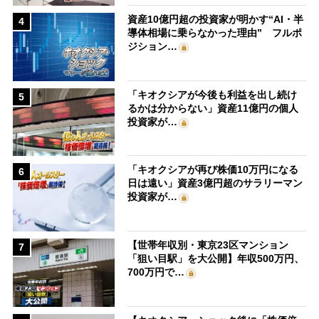
資産10億円超の投資家が明かす“AI・半
4
導体相場に乗らなかった理由” フルポ
ジション…
「キオクシアが今後も利益を出し続け
5
るかは分からない」資産11億円の個人
投資家が…
「キオクシアが再び株価10万円になる
6
日は遠い」資産3億円超のサラリーマン
投資家が…
【世帯年収別・東京23区マンション
7
「狙い目駅」を大公開】年収500万円、
700万円で…