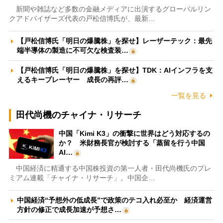
新聞や雑誌など多数の金融メディアに出演するグローバルリン
クアドバイザーズ代表の戸松信博氏が、最新…
【戸松信博氏「明日の爆騰株」を探せ】レーザーテック：最先
端半導体の製造に不可欠な検査装…
【戸松信博氏「明日の爆騰株」を探せ】TDK：AIインフラを支
えるキープレーヤー 成長の再評…
一覧を見る
田代尚機のチャイナ・リサーチ
中国「Kimi K3」の衝撃に世界はどう対応するの
か？ 米財務長官が検討する「蒸留を行う中国
AI…
中国経済に精通する中国株投資の第一人者・田代尚機氏のプレ
ミアム連載「チャイナ・リサーチ」。中国企…
中国経済“予想外の低成長”で政策のテコ入れ必至か 経済運営
方針の修正で成長加速が予想さ…