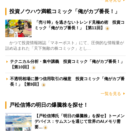
一覧を見る
投資ノウハウ満載コミック「俺がカブ番長！」
「売り時」を逃さないトレンド見極め術 投資コ
ミック「俺がカブ番長！」【第11回】
かつて投資情報雑誌「マネーポスト」にて、圧倒的な情報量が
詰め込まれた「天下無敵の株コミック」とし…
テクニカル分析・集中講義 投資コミック「俺がカブ番長！」
【第10回】
不透明相場に勝つ信用取引の極意 投資コミック「俺がカブ番
長！」【第9回】
一覧を見る
戸松信博の明日の爆騰株を探せ！
【戸松信博氏「明日の爆騰株」を探せ】トーメン
デバイス：サムスンを通じて世界のAIメモリ需
要…