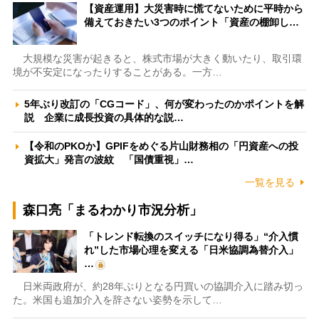
【資産運用】大災害時に慌てないために平時から
備えておきたい3つのポイント「資産の棚卸し…
大規模な災害が起きると、株式市場が大きく動いたり、取引環
境が不安定になったりすることがある。一方…
5年ぶり改訂の「CGコード」、何が変わったのかポイントを解
説 企業に成長投資の具体的な説…
【令和のPKOか】GPIFをめぐる片山財務相の「円資産への投
資拡大」発言の波紋 「国債重視」…
一覧を見る
森口亮「まるわかり市況分析」
「トレンド転換のスイッチになり得る」“介入慣
れ”した市場心理を変える「日米協調為替介入」
…
日米両政府が、約28年ぶりとなる円買いの協調介入に踏み切っ
た。米国も追加介入を辞さない姿勢を示して…