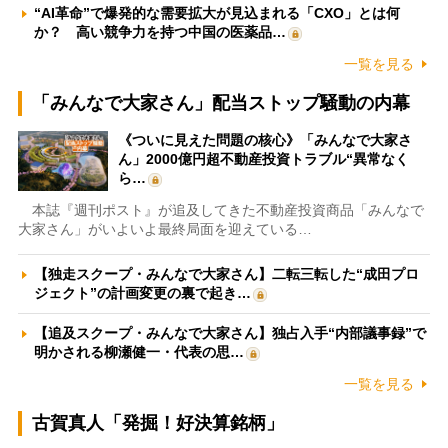
“AI革命”で爆発的な需要拡大が見込まれる「CXO」とは何
か？ 高い競争力を持つ中国の医薬品…
一覧を見る
「みんなで大家さん」配当ストップ騒動の内幕
《ついに見えた問題の核心》「みんなで大家さ
ん」2000億円超不動産投資トラブル“異常なく
ら…
本誌『週刊ポスト』が追及してきた不動産投資商品「みんなで
大家さん」がいよいよ最終局面を迎えている…
【独走スクープ・みんなで大家さん】二転三転した“成田プロ
ジェクト”の計画変更の裏で起き…
【追及スクープ・みんなで大家さん】独占入手“内部議事録”で
明かされる柳瀬健一・代表の思…
一覧を見る
古賀真人「発掘！好決算銘柄」