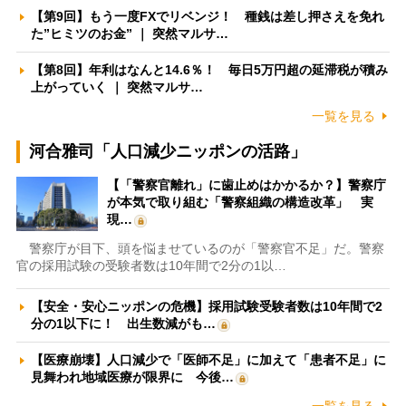
【第9回】もう一度FXでリベンジ！ 種銭は差し押さえを免れ
た”ヒミツのお金” ｜ 突然マルサ…
【第8回】年利はなんと14.6％！ 毎日5万円超の延滞税が積み
上がっていく ｜ 突然マルサ…
一覧を見る
河合雅司「人口減少ニッポンの活路」
【「警察官離れ」に歯止めはかかるか？】警察庁
が本気で取り組む「警察組織の構造改革」 実
現…
警察庁が目下、頭を悩ませているのが「警察官不足」だ。警察
官の採用試験の受験者数は10年間で2分の1以…
【安全・安心ニッポンの危機】採用試験受験者数は10年間で2
分の1以下に！ 出生数減がも…
【医療崩壊】人口減少で「医師不足」に加えて「患者不足」に
見舞われ地域医療が限界に 今後…