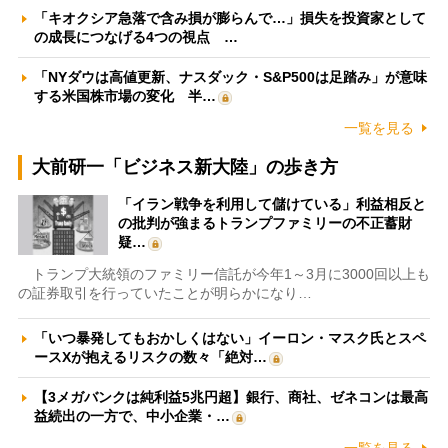
「キオクシア急落で含み損が膨らんで…」損失を投資家として
の成長につなげる4つの視点 …
「NYダウは高値更新、ナスダック・S&P500は足踏み」が意味
する米国株市場の変化 半…
一覧を見る
大前研一「ビジネス新大陸」の歩き方
「イラン戦争を利用して儲けている」利益相反と
の批判が強まるトランプファミリーの不正蓄財
疑…
トランプ大統領のファミリー信託が今年1～3月に3000回以上も
の証券取引を行っていたことが明らかになり…
「いつ暴発してもおかしくはない」イーロン・マスク氏とスペ
ースXが抱えるリスクの数々「絶対…
【3メガバンクは純利益5兆円超】銀行、商社、ゼネコンは最高
益続出の一方で、中小企業・…