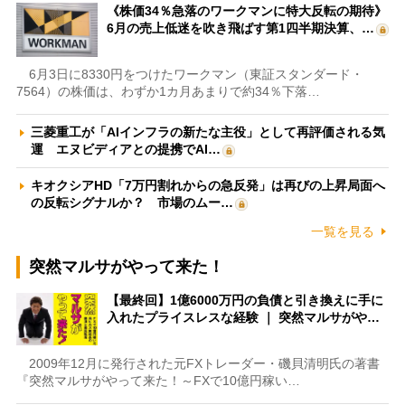
《株価34％急落のワークマンに特大反転の期待》
6月の売上低迷を吹き飛ばす第1四半期決算、…
6月3日に8330円をつけたワークマン（東証スタンダード・
7564）の株価は、わずか1カ月あまりで約34％下落…
三菱重工が「AIインフラの新たな主役」として再評価される気
運 エヌビディアとの提携でAI…
キオクシアHD「7万円割れからの急反発」は再びの上昇局面へ
の反転シグナルか？ 市場のムー…
一覧を見る
突然マルサがやって来た！
【最終回】1億6000万円の負債と引き換えに手に
入れたプライスレスな経験 ｜ 突然マルサがや…
2009年12月に発行された元FXトレーダー・磯貝清明氏の著書
『突然マルサがやって来た！～FXで10億円稼い…