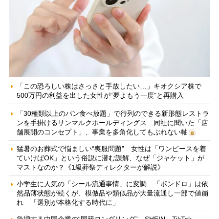
「この恐ろしい株はさっさと手放したい…」キオクシア株で
500万円の利益を出した女性が“夢よもう一度”と再購入
「30種類以上のパン食べ放題」で行列のできる新形態レストラ
ンを手掛けるサンマルクホールディングス 同社に聞いた「店
舗展開のコンセプト」、事業を多角化してもぶれない軸
猛暑のお葬式で悩ましい“喪服問題” 女性は「ワンピースを着
ていけばOK」という俗説に潜む誤解、なぜ「ジャケット」が
マストなのか？《1級葬祭ディレクターが解説》
小学生に人気の「シール流通事情」に変調 「ボンドロ」は依
然品薄状態が続くが、模倣品や類似品が大量流通し一部で値崩
れ 「選別が本格化する時代に」
急増する中国企業の“国籍ロンダリング” SHEIN、TikTok、