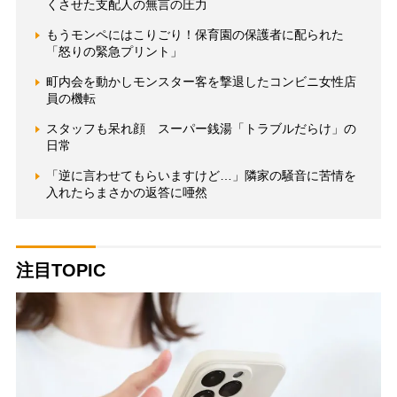
くさせた支配人の無言の圧力
もうモンペにはこりごり！保育園の保護者に配られた
「怒りの緊急プリント」
町内会を動かしモンスター客を撃退したコンビニ女性店
員の機転
スタッフも呆れ顔 スーパー銭湯「トラブルだらけ」の
日常
「逆に言わせてもらいますけど…」隣家の騒音に苦情を
入れたらまさかの返答に唖然
注目TOPIC