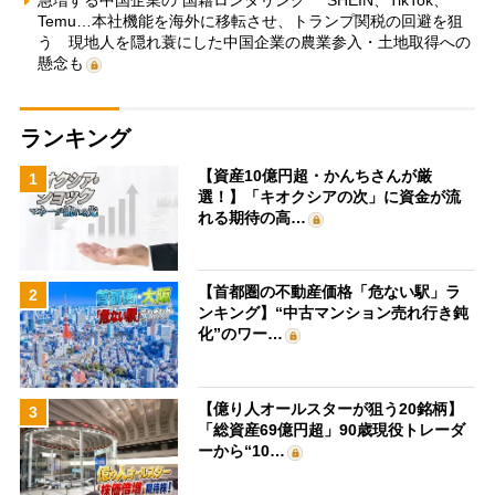
Temu…本社機能を海外に移転させ、トランプ関税の回避を狙
う 現地人を隠れ蓑にした中国企業の農業参入・土地取得への
懸念も
ランキング
【資産10億円超・かんちさんが厳
1
選！】「キオクシアの次」に資金が流
れる期待の高…
【首都圏の不動産価格「危ない駅」ラ
2
ンキング】“中古マンション売れ行き鈍
化”のワー…
【億り人オールスターが狙う20銘柄】
3
「総資産69億円超」90歳現役トレーダ
ーから“10…