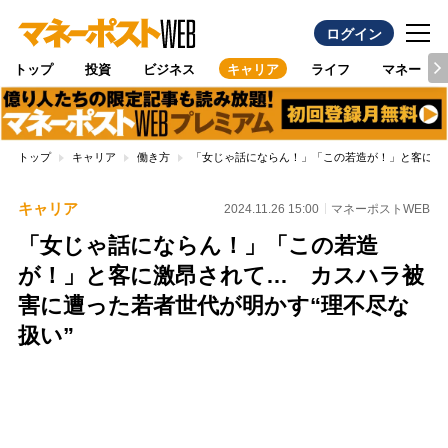
ログイン
トップ
投資
ビジネス
キャリア
ライフ
マネー
トップ
キャリア
働き方
「女じゃ話にならん！」「この若造が！」と客に激
キャリア
2024.11.26 15:00
マネーポストWEB
「女じゃ話にならん！」「この若造
が！」と客に激昂されて… カスハラ被
害に遭った若者世代が明かす“理不尽な
扱い”
Loaded
:
97.13%
/
Unmute