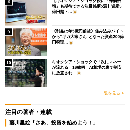
【キオクシア・ショック後に「株価倍
8
増」も期待できる注目銘柄5選】資産3
億円超・…
《利益は年5億円前後》住み込みバイト
9
から“ギガ大家さん”となった資産200億
円税理…
キオクシア・ショックで「次にマネー
10
が流れる」16銘柄 AI相場の裏で割安
に放置され…
一覧を見る
注目の著者・連載
藤川里絵「さあ、投資を始めよう！」