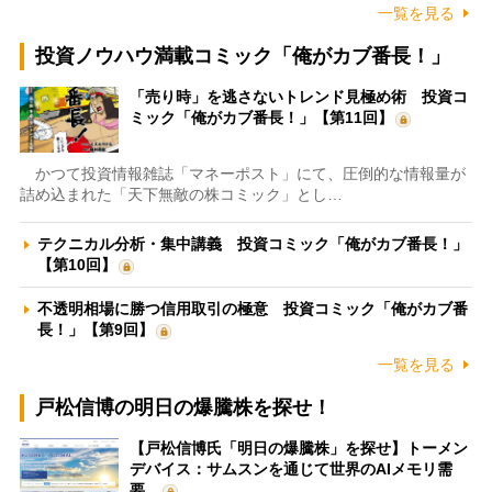
一覧を見る
投資ノウハウ満載コミック「俺がカブ番長！」
「売り時」を逃さないトレンド見極め術 投資コ
ミック「俺がカブ番長！」【第11回】
かつて投資情報雑誌「マネーポスト」にて、圧倒的な情報量が
詰め込まれた「天下無敵の株コミック」とし…
テクニカル分析・集中講義 投資コミック「俺がカブ番長！」
【第10回】
不透明相場に勝つ信用取引の極意 投資コミック「俺がカブ番
長！」【第9回】
一覧を見る
戸松信博の明日の爆騰株を探せ！
【戸松信博氏「明日の爆騰株」を探せ】トーメン
デバイス：サムスンを通じて世界のAIメモリ需
要…