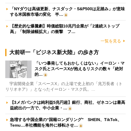
「NYダウは高値更新、ナスダック・S&P500は足踏み」が意味
する米国株市場の変化 半…
【歴史的な爆騰劇】時価総額10兆円企業が「2連続ストップ
高」「制限値幅拡大」の衝撃 フ…
一覧を見る
大前研一「ビジネス新大陸」の歩き方
「いつ暴発してもおかしくはない」イーロン・マ
スク氏とスペースXが抱えるリスクの数々「絶対
的…
宇宙開発企業「スペースX」の上場で史上初の「兆万長者（ト
リリオネア）」となったイーロン・マスク氏。…
【3メガバンクは純利益5兆円超】銀行、商社、ゼネコンは最高
益続出の一方で、中小企業・…
急増する中国企業の“国籍ロンダリング” SHEIN、TikTok、
Temu…本社機能を海外に移転させ…