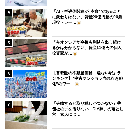
「AI・半導体関連が“本命”であること
4
に変わりはない」資産20億円超の90歳
現役トレー…
「キオクシアが今後も利益を出し続け
5
るかは分からない」資産11億円の個人
投資家が…
【首都圏の不動産価格「危ない駅」ラ
6
ンキング】“中古マンション売れ行き鈍
化”のワー…
「失敗すると取り返しがつかない」葬
7
儀社の手を借りない「DIY葬」の落とし
穴 素人には…