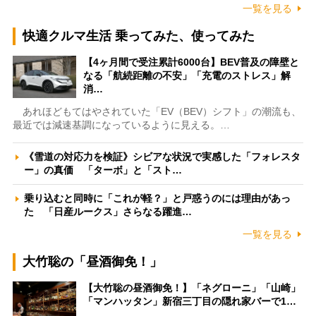
一覧を見る
快適クルマ生活 乗ってみた、使ってみた
【4ヶ月間で受注累計6000台】BEV普及の障壁と
なる「航続距離の不安」「充電のストレス」解
消…
あれほどもてはやされていた「EV（BEV）シフト」の潮流も、
最近では減速基調になっているように見える。…
《雪道の対応力を検証》シビアな状況で実感した「フォレスタ
ー」の真価 「ターボ」と「スト…
乗り込むと同時に「これが軽？」と戸惑うのには理由があっ
た 「日産ルークス」さらなる躍進…
一覧を見る
大竹聡の「昼酒御免！」
【大竹聡の昼酒御免！】「ネグローニ」「山崎」
「マンハッタン」新宿三丁目の隠れ家バーで1…