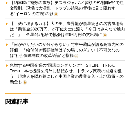
【納車時に複数の事故】テスラジャパン“多額のEV補助金”で注
文殺到、現場は大混乱 トラブル続発の背後に見え隠れす
る“イーロンの右腕”の影
【土俵に埋まるカネ】大の里、豊昇龍が黒星続きの名古屋場所
は「懸賞金2826万円」が下位力士に渡り「今日はみんなで焼肉
だ！」 金星4個配給で協会は年96万円の支出増に
「何がやりたいのか分からない」竹中平蔵氏が語る高市内閣の
評価 「給付付き税額控除はその場しのぎ」いま不可欠なの
は“社会保障制度の改革議論”と指摘
急増する中国企業の“国籍ロンダリング” SHEIN、TikTok、
Temu…本社機能を海外に移転させ、トランプ関税の回避を狙
う 現地人を隠れ蓑にした中国企業の農業参入・土地取得への
懸念も
関連記事