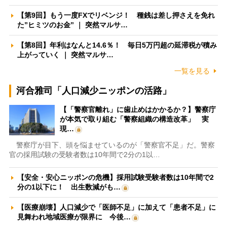
【第9回】もう一度FXでリベンジ！ 種銭は差し押さえを免れ
た”ヒミツのお金” ｜ 突然マルサ…
【第8回】年利はなんと14.6％！ 毎日5万円超の延滞税が積み
上がっていく ｜ 突然マルサ…
一覧を見る
河合雅司「人口減少ニッポンの活路」
【「警察官離れ」に歯止めはかかるか？】警察庁
が本気で取り組む「警察組織の構造改革」 実
現…
警察庁が目下、頭を悩ませているのが「警察官不足」だ。警察
官の採用試験の受験者数は10年間で2分の1以…
【安全・安心ニッポンの危機】採用試験受験者数は10年間で2
分の1以下に！ 出生数減がも…
【医療崩壊】人口減少で「医師不足」に加えて「患者不足」に
見舞われ地域医療が限界に 今後…