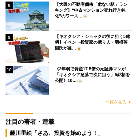
【大阪の不動産価格「危ない駅」ラン
8
キング】“中古マンション売れ行き鈍
化”のワース…
【キオクシア・ショックの後に狙う5銘
9
柄】イベント投資家の億り人・羽根英
樹氏が厳…
《2年弱で資産17.5倍の元証券マンが
10
「キオクシア急落で次に狙う」5銘柄を
公開》10…
一覧を見る
注目の著者・連載
藤川里絵「さあ、投資を始めよう！」