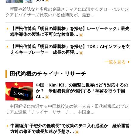
新聞や雑誌など多数の金融メディアに出演するグローバルリン
クアドバイザーズ代表の戸松信博氏が、最新…
【戸松信博氏「明日の爆騰株」を探せ】レーザーテック：最先
端半導体の製造に不可欠な検査装…
【戸松信博氏「明日の爆騰株」を探せ】TDK：AIインフラを支
えるキープレーヤー 成長の再評…
一覧を見る
田代尚機のチャイナ・リサーチ
中国「Kimi K3」の衝撃に世界はどう対応するの
か？ 米財務長官が検討する「蒸留を行う中国
AI…
中国経済に精通する中国株投資の第一人者・田代尚機氏のプレ
ミアム連載「チャイナ・リサーチ」。中国企…
中国経済“予想外の低成長”で政策のテコ入れ必至か 経済運営
方針の修正で成長加速が予想さ…