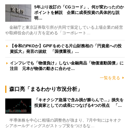
5年ぶり改訂の「CGコード」、何が変わったのか
ポイントを解説 企業に成長投資の具体的な説
明…
金融庁と東京証券取引所が共同で策定している上場企業の経営
や取締役会のあり方を定める「コーポレート…
【令和のPKOか】GPIFをめぐる片山財務相の「円資産への投
資拡大」発言の波紋 「国債重視」…
インフレでも「物価負け」しない金融商品「物価連動国債」に
注目 元本が物価の動きに合わせ…
一覧を見る
森口亮「まるわかり市況分析」
「キオクシア急落で含み損が膨らんで…」損失を
投資家としての成長につなげる4つの視点 「…
半導体株を中心に相場の調整色が強まり、7月中旬にはキオク
シアホールディングスがストップ安をつけるな…