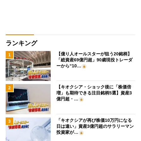
ランキング
【億り人オールスターが狙う20銘柄】
1
「総資産69億円超」90歳現役トレーダ
ーから“10…
【キオクシア・ショック後に「株価倍
2
増」も期待できる注目銘柄5選】資産3
億円超・…
「キオクシアが再び株価10万円になる
3
日は遠い」資産3億円超のサラリーマン
投資家が…