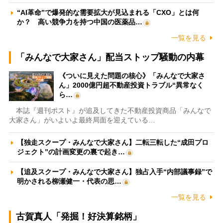
“AI革命”で爆発的な需要拡大が見込まれる「CXO」とは何
か？ 高い競争力を持つ中国の医薬品…
一覧を見る
「みんなで大家さん」配当ストップ騒動の内幕
《ついに見えた問題の核心》「みんなで大家さ
ん」2000億円超不動産投資トラブル“異常なく
ら…
本誌『週刊ポスト』が追及してきた不動産投資商品「みんなで
大家さん」がいよいよ最終局面を迎えている…
【独走スクープ・みんなで大家さん】二転三転した“成田プロ
ジェクト”の計画変更の裏で起き…
【追及スクープ・みんなで大家さん】独占入手“内部議事録”で
明かされる柳瀬健一・代表の思…
一覧を見る
古賀真人「発掘！好決算銘柄」