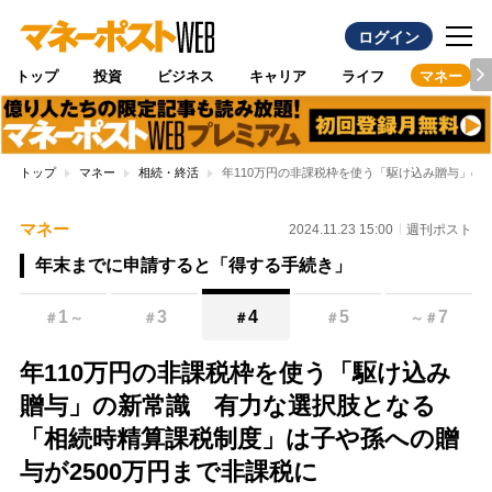
ログイン
トップ
投資
ビジネス
キャリア
ライフ
マネー
トップ
マネー
相続・終活
年110万円の非課税枠を使う「駆け込み贈与」の
マネー
2024.11.23 15:00
週刊ポスト
年末までに申請すると「得する手続き」
1
3
4
5
7
＃
～
＃
＃
＃
～
＃
年110万円の非課税枠を使う「駆け込み
贈与」の新常識 有力な選択肢となる
「相続時精算課税制度」は子や孫への贈
与が2500万円まで非課税に