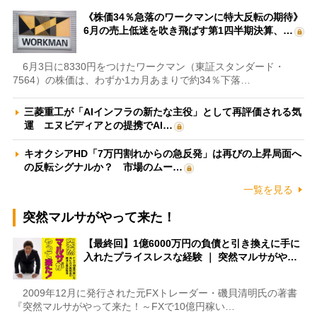
《株価34％急落のワークマンに特大反転の期待》
6月の売上低迷を吹き飛ばす第1四半期決算、…
6月3日に8330円をつけたワークマン（東証スタンダード・
7564）の株価は、わずか1カ月あまりで約34％下落…
三菱重工が「AIインフラの新たな主役」として再評価される気
運 エヌビディアとの提携でAI…
キオクシアHD「7万円割れからの急反発」は再びの上昇局面へ
の反転シグナルか？ 市場のムー…
一覧を見る
突然マルサがやって来た！
【最終回】1億6000万円の負債と引き換えに手に
入れたプライスレスな経験 ｜ 突然マルサがや…
2009年12月に発行された元FXトレーダー・磯貝清明氏の著書
『突然マルサがやって来た！～FXで10億円稼い…