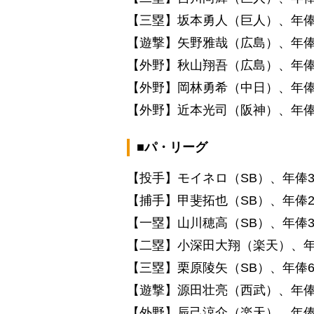
【三塁】坂本勇人（巨人）、年俸6
【遊撃】矢野雅哉（広島）、年俸17
【外野】秋山翔吾（広島）、年俸1.
【外野】岡林勇希（中日）、年俸73
【外野】近本光司（阪神）、年俸3
■パ・リーグ
【投手】モイネロ（SB）、年俸3
【捕手】甲斐拓也（SB）、年俸2.
【一塁】山川穂高（SB）、年俸3億
【二塁】小深田大翔（楽天）、年俸8
【三塁】栗原陵矢（SB）、年俸63
【遊撃】源田壮亮（西武）、年俸3
【外野】辰己涼介（楽天）、年俸80