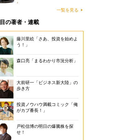
一覧を見る
目の著者・連載
藤川里絵「さあ、投資を始めよ
う！」
森口亮「まるわかり市況分析」
大前研一「ビジネス新大陸」の
歩き方
投資ノウハウ満載コミック「俺
がカブ番長！」
戸松信博の明日の爆騰株を探
せ！