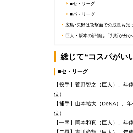
■セ・リーグ
■パ・リーグ
広島･矢野は攻撃面での成長も光
巨人・坂本の評価は「判断が分か
総じて“コスパがい
■セ・リーグ
【投手】菅野智之（巨人）、年俸4
位）
【捕手】山本祐大（DeNA）、年俸
位）
【一塁】岡本和真（巨人）、年俸4
【二塁】吉川尚輝（巨人）、年俸90