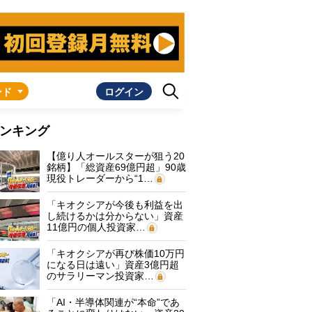
ンド
ログイン
ンキング
【億り人オールスターが狙う20
銘柄】「総資産69億円超」90歳
現役トレーダーから“1…
「キオクシアが今後も利益を出
し続けるかは分からない」資産
11億円の個人投資家…
「キオクシアが再び株価10万円
になる日は遠い」資産3億円超
のサラリーマン投資家…
「AI・半導体関連が“本命”であ