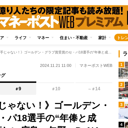
ア
ライフ
マネー
住まい・不動産
家計
トレ
《守備だけの選手じゃない！》ゴールデン・グラブ賞受賞のセ・パ18選手の“年俸と成績”を検証 成長著しい広島・矢野、DeNA・山本、判断分かれる巨人・坂本の高年俸
ラ
1
2024.11.21 11:00
マネーポストWEB
ング
2
9
10
14
＃
＃
～
＃
じゃない！》ゴールデン・
3
・パ18選手の“年俸と成
4