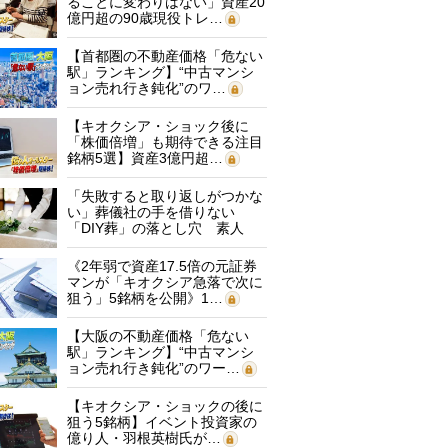
ることに変わりはない」資産20
億円超の90歳現役トレ…
【首都圏の不動産価格「危ない
駅」ランキング】“中古マンシ
ョン売れ行き鈍化”のワ…
【キオクシア・ショック後に
「株価倍増」も期待できる注目
銘柄5選】資産3億円超…
「失敗すると取り返しがつかな
い」葬儀社の手を借りない
「DIY葬」の落とし穴 素人
に…
《2年弱で資産17.5倍の元証券
マンが「キオクシア急落で次に
狙う」5銘柄を公開》1…
【大阪の不動産価格「危ない
駅」ランキング】“中古マンシ
ョン売れ行き鈍化”のワー…
【キオクシア・ショックの後に
狙う5銘柄】イベント投資家の
億り人・羽根英樹氏が…