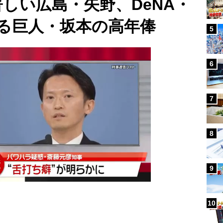
しい広島・矢野、DeNA・
る巨人・坂本の高年俸
5
6
7
8
9
10