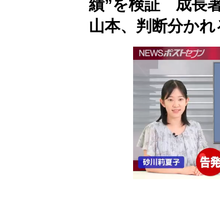
績”を検証 成長著
山本、判断分かれ