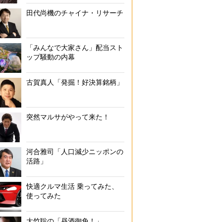
田代尚機のチャイナ・リサーチ
「みんなで大家さん」配当スト
ップ騒動の内幕
古賀真人「発掘！好決算銘柄」
突然マルサがやって来た！
河合雅司「人口減少ニッポンの
活路」
快適クルマ生活 乗ってみた、
使ってみた
大竹聡の「昼酒御免！」