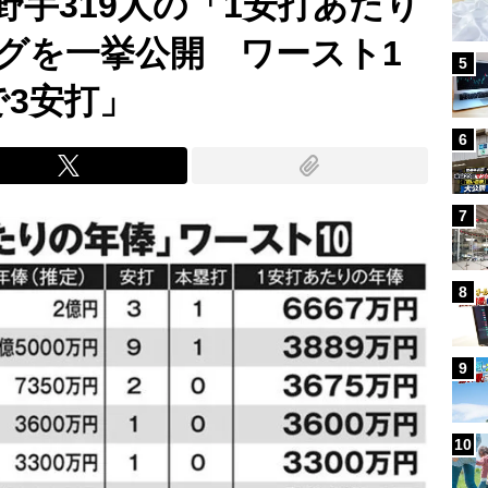
野手319人の「1安打あたり
グを一挙公開 ワースト1
5
で3安打」
6
7
8
9
10