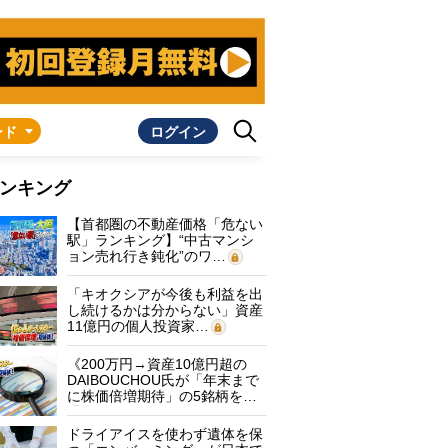
ンド
ログイン
ンキング
【首都圏の不動産価格「危ない
駅」ランキング】“中古マンシ
ョン売れ行き鈍化”のワ…
「キオクシアが今後も利益を出
し続けるかは分からない」資産
11億円の個人投資家…
《200万円→資産10億円超の
DAIBOUCHOU氏が「年末まで
に株価倍増期待」の5銘柄を…
ドライアイスを使わず遺体を保