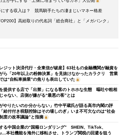
力士が手にする「土俵に埋まっているカネ」大公開
手にする収入は？ 競馬騎手たちの凄まじいマネー格差
OP200】高給取りの代名詞「総合商社」と「メガバンク」
レジット決済代行・全東信が破産】63社もの金融機関が融資を
がら「20年以上の粉飾決算」を見抜けなかったカラクリ 営業
では“自転車操業”の焦りも表出していた
を提供する店で「出禁」になる客のトホホな生態 嘔吐や粗相
じゃない、店側が嫌がる“最悪の客”とは
がやりたいのか分からない」竹中平蔵氏が語る高市内閣の評
「給付付き税額控除はその場しのぎ」いま不可欠なのは“社会
制度の改革議論”と指摘
する中国企業の“国籍ロンダリング” SHEIN、TikTok、
mu…本社機能を海外に移転させ、トランプ関税の回避を狙う