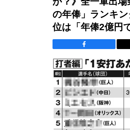
か？》全一軍出場
の年俸」ランキン
位は「年俸2億円