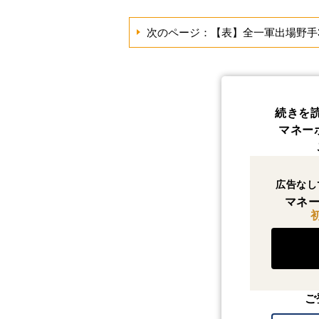
次のページ：【表】全一軍出場野手3
続きを
マネー
広告なし
マネー
ご