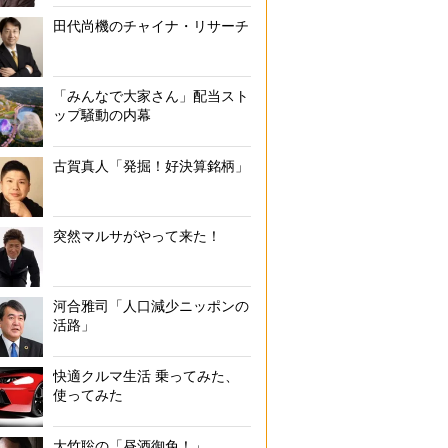
田代尚機のチャイナ・リサーチ
「みんなで大家さん」配当スト
ップ騒動の内幕
古賀真人「発掘！好決算銘柄」
突然マルサがやって来た！
河合雅司「人口減少ニッポンの
活路」
快適クルマ生活 乗ってみた、
使ってみた
大竹聡の「昼酒御免！」