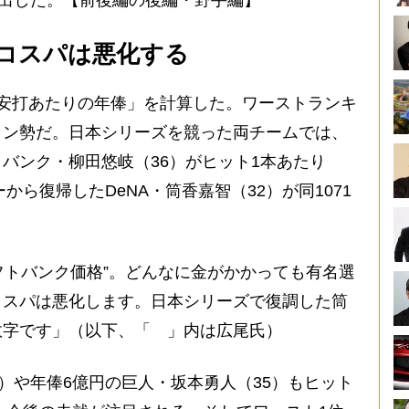
コスパは悪化する
安打あたりの年俸」を計算した。ワーストランキ
ラン勢だ。日本シリーズを競った両チームでは、
バンク・柳田悠岐（36）がヒット1本あたり
から復帰したDeNA・筒香嘉智（32）が同1071
ソフトバンク価格”。どんなに金がかかっても有名選
コスパは悪化します。日本シリーズで復調した筒
数字です」（以下、「 」内は広尾氏）
）や年俸6億円の巨人・坂本勇人（35）もヒット