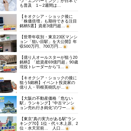
つ「エンバーミング」が日本で
も普及 1～2週間は…
【キオクシア・ショック後に
「株価倍増」も期待できる注目
銘柄5選】資産3億円超…
【世帯年収別・東京23区マンシ
ョン「狙い目駅」を大公開】年
収500万円、700万円…
【億り人オールスターが狙う20
銘柄】「総資産69億円超」90歳
現役トレーダーから“1…
【キオクシア・ショックの後に
狙う5銘柄】イベント投資家の
億り人・羽根英樹氏が…
【大阪の不動産価格「危ない
駅」ランキング】“中古マンシ
ョン売れ行き鈍化”のワー…
【東京“真の実力がある駅”ラン
キング70】1位・代々木上原、2
位・水天宮前… 人口…