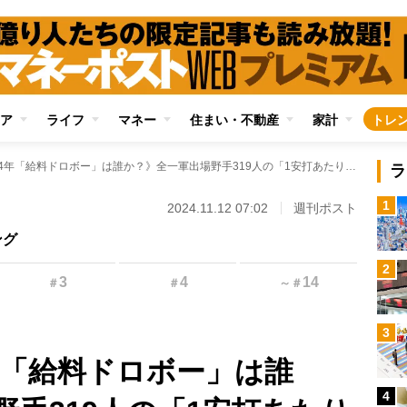
ア
ライフ
マネー
住まい・不動産
家計
トレ
《プロ野球2024年「給料ドロボー」は誰か？》全一軍出場野手319人の「1安打あたりの年俸」ランキングを一挙公開 ワースト1位は「年俸2億円で3安打」
ラ
1
2024.11.12 07:02
週刊ポスト
ング
2
3
4
14
＃
＃
～
＃
3
年「給料ドロボー」は誰
4