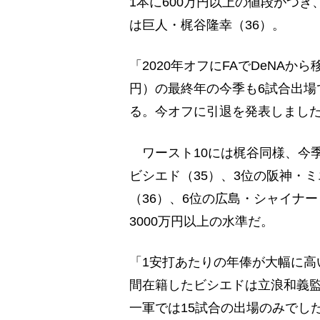
1本に600万円以上の値段がつ
は巨人・梶谷隆幸（36）。
「2020年オフにFAでDeNA
円）の最終年の今季も6試合出場で
る。今オフに引退を発表しまし
ワースト10には梶谷同様、今
ビシエド（35）、3位の阪神・ミ
（36）、6位の広島・シャイナ
3000万円以上の水準だ。
「1安打あたりの年俸が大幅に高
間在籍したビシエドは立浪和義
一軍では15試合の出場のみでし