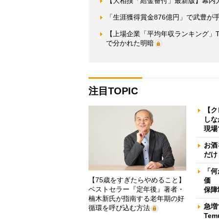
【大相撲「給金番付」最新版】幕内
「生涯獲得賞金876億円」で武豊が
【上場企業「平均年収ランキング」T
で分かれた明暗
注目TOPIC
【ク
しな
現場
お酒
だけ
「何
【75歳をすぎたらやめること】
価 
ベストセラー『定年後』著者・
保障
楠木新氏が指南する老年期の好
急増
循環を呼び込む方法
Te