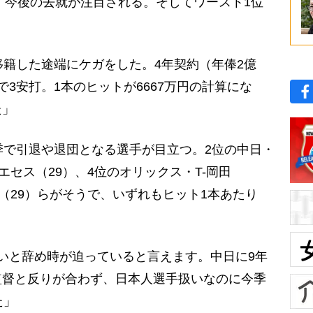
き、今後の去就が注目される。そしてワースト1位
から移籍した途端にケガをした。4年契約（年俸2億
3安打。1本のヒットが6667万円の計算にな
た」
季で引退や退団となる選手が目立つ。2位の中日・
エセス（29）、4位のオリックス・T-岡田
ー（29）らがそうで、いずれもヒット1本あたり
いと辞め時が迫っていると言えます。中日に9年
監督と反りが合わず、日本人選手扱いなのに今季
た」