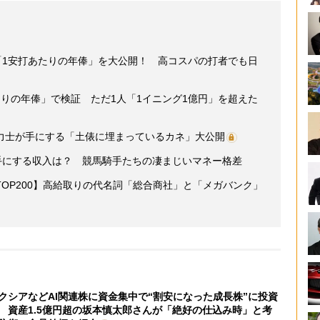
「1安打あたりの年俸」を大公開！ 高コスパの打者でも日
りの年俸」で検証 ただ1人「1イニング1億円」を超えた
力士が手にする「土俵に埋まっているカネ」大公開
手にする収入は？ 競馬騎手たちの凄まじいマネー格差
OP200】高給取りの代名詞「総合商社」と「メガバンク」
クシアなどAI関連株に資金集中で“割安になった成長株”に投資
 資産1.5億円超の坂本慎太郎さんが「絶好の仕込み時」と考