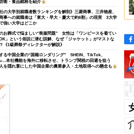
防衛・食品銘柄を紹介
社の大学別就職者数ランキングを解剖》三菱商事、三井物産、
商事への就職者は「東大・早大・慶大で約6割」の現実 3大学
で強い大学はどこか
のお葬式で悩ましい“喪服問題” 女性は「ワンピースを着てい
OK」という俗説に潜む誤解、なぜ「ジャケット」がマストな
？《1級葬祭ディレクターが解説》
する中国企業の“国籍ロンダリング” SHEIN、TikTok、
mu…本社機能を海外に移転させ、トランプ関税の回避を狙う
人を隠れ蓑にした中国企業の農業参入・土地取得への懸念も