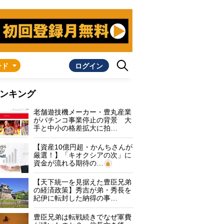
ンド
ログイン
ンキング
老舗遊技機メーカー・豊丸産業
がパチンコ事業停止の背景 大
手と中小の格差拡大に拍…
【資産10億円超・かんちさんが
厳選！】「キオクシアの次」に
資金が流れる期待の…
【天下統一を見据えた豊臣兄弟
の経済政策】秀吉が弟・秀長を
紀伊に転封した納得の事…
豊臣兄弟は転戦続きでなぜ軍費