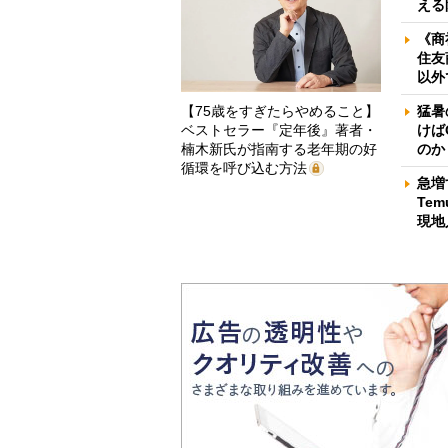
える
《商
住友
以外
【75歳をすぎたらやめること】
猛暑
ベストセラー『定年後』著者・
けば
楠木新氏が指南する老年期の好
のか
循環を呼び込む方法
急増
Te
現地