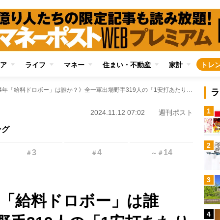
ア
ライフ
マネー
住まい・不動産
家計
トレ
《プロ野球2024年「給料ドロボー」は誰か？》全一軍出場野手319人の「1安打あたりの年俸」ランキングを一挙公開 ワースト1位は「年俸2億円で3安打」
ラ
1
2024.11.12 07:02
週刊ポスト
ング
2
3
4
14
＃
＃
～
＃
3
年「給料ドロボー」は誰
4