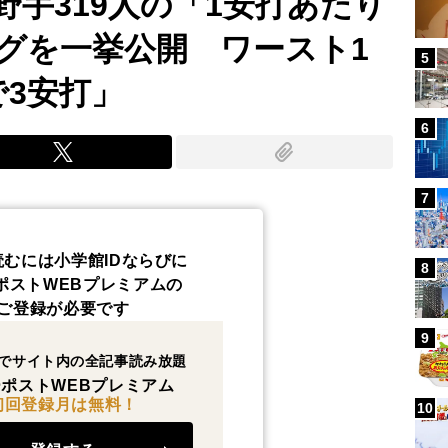
野手319人の「1安打あたり
グを一挙公開 ワースト1
5
で3安打」
6
7
読むには小学館IDならびに
8
ポストWEBプレミアムの
ご登録が必要です
9
でサイト内の全記事読み放題
ポストWEBプレミアム
初回登録月は無料！
10