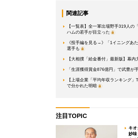
関連記事
【一覧表】全一軍出場野手319人の
ハムの若手が目立った
《投手編を見る→》「1イニングあた
選手も
【大相撲「給金番付」最新版】幕内
「生涯獲得賞金876億円」で武豊が
【上場企業「平均年収ランキング」T
で分かれた明暗
注目TOPIC
キオ
妙味