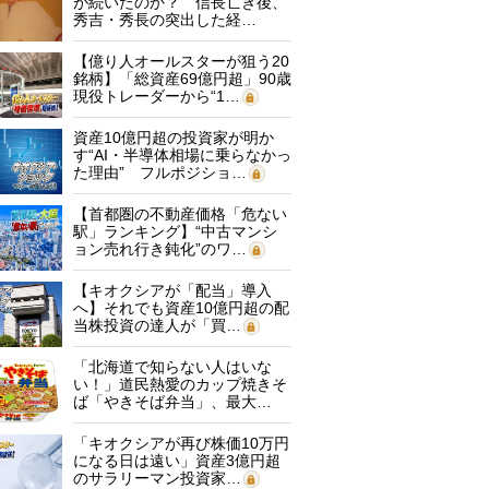
が続いたのか？ 信長亡き後、
秀吉・秀長の突出した経…
【億り人オールスターが狙う20
銘柄】「総資産69億円超」90歳
現役トレーダーから“1…
資産10億円超の投資家が明か
す“AI・半導体相場に乗らなかっ
た理由” フルポジショ…
【首都圏の不動産価格「危ない
駅」ランキング】“中古マンシ
ョン売れ行き鈍化”のワ…
【キオクシアが「配当」導入
へ】それでも資産10億円超の配
当株投資の達人が「買…
「北海道で知らない人はいな
い！」道民熱愛のカップ焼きそ
ば「やきそば弁当」、最大…
「キオクシアが再び株価10万円
になる日は遠い」資産3億円超
のサラリーマン投資家…