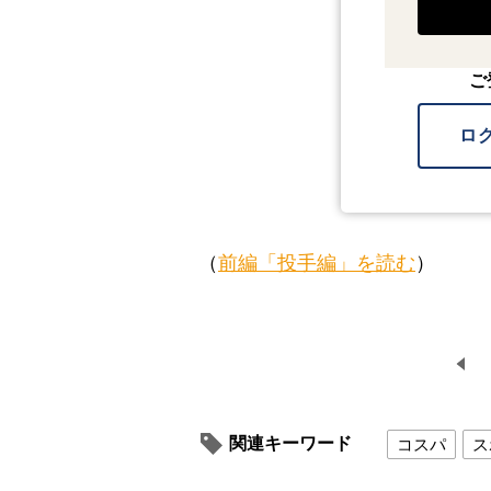
ご
ロ
（
前編「投手編」を読む
）
関連キーワード
コスパ
ス