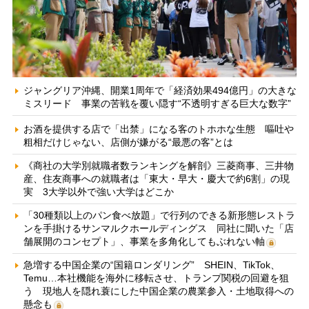
ジャングリア沖縄、開業1周年で「経済効果494億円」の大きな
ミスリード 事業の苦戦を覆い隠す“不透明すぎる巨大な数字”
お酒を提供する店で「出禁」になる客のトホホな生態 嘔吐や
粗相だけじゃない、店側が嫌がる“最悪の客”とは
《商社の大学別就職者数ランキングを解剖》三菱商事、三井物
産、住友商事への就職者は「東大・早大・慶大で約6割」の現
実 3大学以外で強い大学はどこか
「30種類以上のパン食べ放題」で行列のできる新形態レストラ
ンを手掛けるサンマルクホールディングス 同社に聞いた「店
舗展開のコンセプト」、事業を多角化してもぶれない軸
急増する中国企業の“国籍ロンダリング” SHEIN、TikTok、
Temu…本社機能を海外に移転させ、トランプ関税の回避を狙
う 現地人を隠れ蓑にした中国企業の農業参入・土地取得への
懸念も