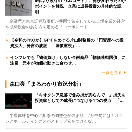
5年ぶり改訂の「CGコード」、何が変わったのか
ポイントを解説 企業に成長投資の具体的な説
明…
金融庁と東京証券取引所が共同で策定している上場企業の経営
や取締役会のあり方を定める「コーポレート…
【令和のPKOか】GPIFをめぐる片山財務相の「円資産への投
資拡大」発言の波紋 「国債重視」…
インフレでも「物価負け」しない金融商品「物価連動国債」に
注目 元本が物価の動きに合わせ…
一覧を見る
森口亮「まるわかり市況分析」
「キオクシア急落で含み損が膨らんで…」損失を
投資家としての成長につなげる4つの視点 「…
半導体株を中心に相場の調整色が強まり、7月中旬にはキオク
シアホールディングスがストップ安をつけるな…