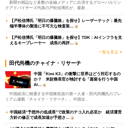
新聞や雑誌など多数の金融メディアに出演するグローバルリン
クアドバイザーズ代表の戸松信博氏が、最新…
【戸松信博氏「明日の爆騰株」を探せ】レーザーテック：最先
端半導体の製造に不可欠な検査装…
【戸松信博氏「明日の爆騰株」を探せ】TDK：AIインフラを支
えるキープレーヤー 成長の再評…
一覧を見る
田代尚機のチャイナ・リサーチ
中国「Kimi K3」の衝撃に世界はどう対応するの
か？ 米財務長官が検討する「蒸留を行う中国
AI…
中国経済に精通する中国株投資の第一人者・田代尚機氏のプレ
ミアム連載「チャイナ・リサーチ」。中国企…
中国経済“予想外の低成長”で政策のテコ入れ必至か 経済運営
方針の修正で成長加速が予想さ…