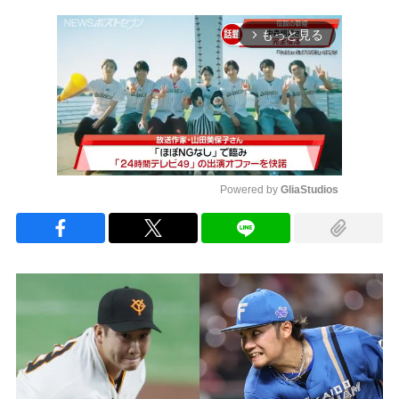
もっと見る
arrow_forward_ios
Powered by 
GliaStudios
Mute