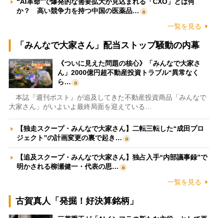
“AI革命”で爆発的な需要拡大が見込まれる「CXO」とは何
か？ 高い競争力を持つ中国の医薬品…
一覧を見る
「みんなで大家さん」配当ストップ騒動の内幕
《ついに見えた問題の核心》「みんなで大家さ
ん」2000億円超不動産投資トラブル“異常なく
ら…
本誌『週刊ポスト』が追及してきた不動産投資商品「みんなで
大家さん」がいよいよ最終局面を迎えている…
【独走スクープ・みんなで大家さん】二転三転した“成田プロ
ジェクト”の計画変更の裏で起き…
【追及スクープ・みんなで大家さん】独占入手“内部議事録”で
明かされる柳瀬健一・代表の思…
一覧を見る
古賀真人「発掘！好決算銘柄」