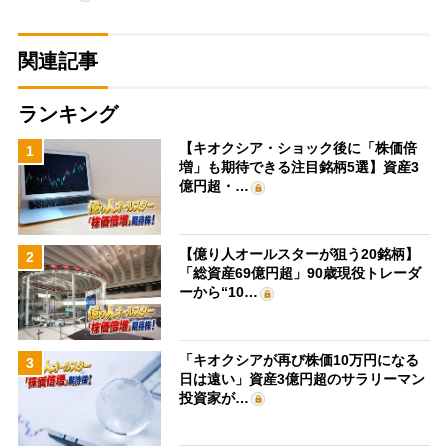
関連記事
ランキング
【キオクシア・ショック後に「株価倍
1
増」も期待できる注目銘柄5選】資産3
億円超・…
【億り人オールスターが狙う20銘柄】
2
「総資産69億円超」90歳現役トレーダ
ーから“10…
「キオクシアが再び株価10万円になる
3
日は遠い」資産3億円超のサラリーマン
投資家が…