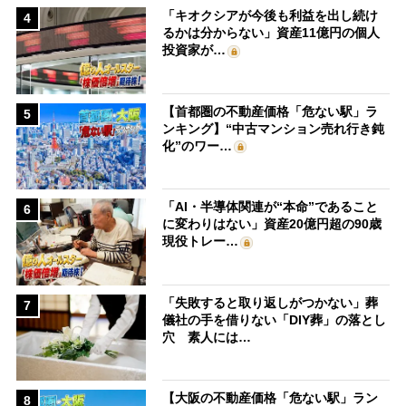
「キオクシアが今後も利益を出し続け
4
るかは分からない」資産11億円の個人
投資家が…
【首都圏の不動産価格「危ない駅」ラ
5
ンキング】“中古マンション売れ行き鈍
化”のワー…
「AI・半導体関連が“本命”であること
6
に変わりはない」資産20億円超の90歳
現役トレー…
「失敗すると取り返しがつかない」葬
7
儀社の手を借りない「DIY葬」の落とし
穴 素人には…
【大阪の不動産価格「危ない駅」ラン
8