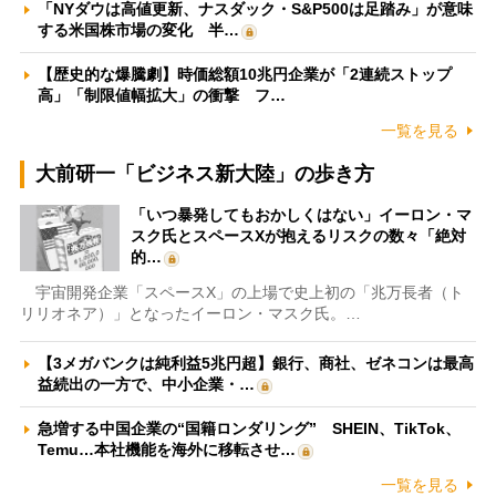
「NYダウは高値更新、ナスダック・S&P500は足踏み」が意味
する米国株市場の変化 半…
【歴史的な爆騰劇】時価総額10兆円企業が「2連続ストップ
高」「制限値幅拡大」の衝撃 フ…
一覧を見る
大前研一「ビジネス新大陸」の歩き方
「いつ暴発してもおかしくはない」イーロン・マ
スク氏とスペースXが抱えるリスクの数々「絶対
的…
宇宙開発企業「スペースX」の上場で史上初の「兆万長者（ト
リリオネア）」となったイーロン・マスク氏。…
【3メガバンクは純利益5兆円超】銀行、商社、ゼネコンは最高
益続出の一方で、中小企業・…
急増する中国企業の“国籍ロンダリング” SHEIN、TikTok、
Temu…本社機能を海外に移転させ…
一覧を見る