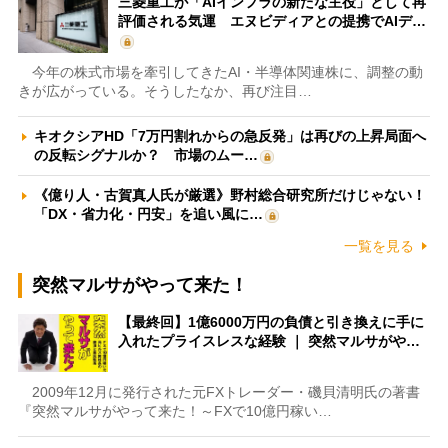
三菱重工が「AIインフラの新たな主役」として再
評価される気運 エヌビディアとの提携でAIデ…
今年の株式市場を牽引してきたAI・半導体関連株に、調整の動
きが広がっている。そうしたなか、再び注目…
キオクシアHD「7万円割れからの急反発」は再びの上昇局面へ
の反転シグナルか？ 市場のムー…
《億り人・古賀真人氏が厳選》野村総合研究所だけじゃない！
「DX・省力化・円安」を追い風に…
一覧を見る
突然マルサがやって来た！
【最終回】1億6000万円の負債と引き換えに手に
入れたプライスレスな経験 ｜ 突然マルサがや…
2009年12月に発行された元FXトレーダー・磯貝清明氏の著書
『突然マルサがやって来た！～FXで10億円稼い…