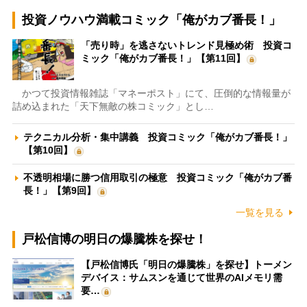
投資ノウハウ満載コミック「俺がカブ番長！」
「売り時」を逃さないトレンド見極め術 投資コ
ミック「俺がカブ番長！」【第11回】
かつて投資情報雑誌「マネーポスト」にて、圧倒的な情報量が
詰め込まれた「天下無敵の株コミック」とし…
テクニカル分析・集中講義 投資コミック「俺がカブ番長！」
【第10回】
不透明相場に勝つ信用取引の極意 投資コミック「俺がカブ番
長！」【第9回】
一覧を見る
戸松信博の明日の爆騰株を探せ！
【戸松信博氏「明日の爆騰株」を探せ】トーメン
デバイス：サムスンを通じて世界のAIメモリ需
要…