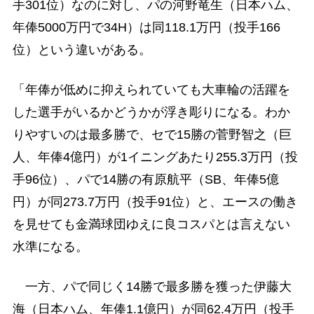
手301位）なのに対し、パの河野竜生（日本ハム、
年俸5000万円で34H）は同118.1万円（投手166
位）という違いがある。
「年俸が低めに抑えられていても大車輪の活躍を
した選手がいるかどうかが浮き彫りになる。わか
りやすいのは最多勝で、セで15勝の菅野智之（巨
人、年俸4億円）が1イニングあたり255.3万円（投
手96位）、パで14勝の有原航平（SB、年俸5億
円）が同273.7万円（投手91位）と、エースの働き
を見せても金満球団ゆえに良コスパとは言えない
水準になる。
一方、パで同じく14勝で最多勝を獲った伊藤大
海（日本ハム、年俸1.1億円）が同62.4万円（投手