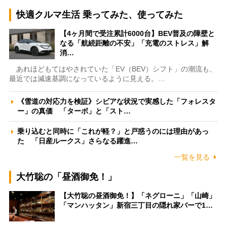
快適クルマ生活 乗ってみた、使ってみた
【4ヶ月間で受注累計6000台】BEV普及の障壁と
なる「航続距離の不安」「充電のストレス」解
消…
あれほどもてはやされていた「EV（BEV）シフト」の潮流も、
最近では減速基調になっているように見える。…
《雪道の対応力を検証》シビアな状況で実感した「フォレスタ
ー」の真価 「ターボ」と「スト…
乗り込むと同時に「これが軽？」と戸惑うのには理由があっ
た 「日産ルークス」さらなる躍進…
一覧を見る
大竹聡の「昼酒御免！」
【大竹聡の昼酒御免！】「ネグローニ」「山崎」
「マンハッタン」新宿三丁目の隠れ家バーで1…