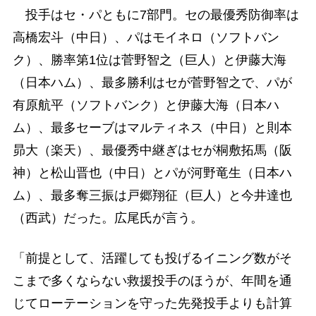
投手はセ・パともに7部門。セの最優秀防御率は
高橋宏斗（中日）、パはモイネロ（ソフトバン
ク）、勝率第1位は菅野智之（巨人）と伊藤大海
（日本ハム）、最多勝利はセが菅野智之で、パが
有原航平（ソフトバンク）と伊藤大海（日本ハ
ム）、最多セーブはマルティネス（中日）と則本
昴大（楽天）、最優秀中継ぎはセが桐敷拓馬（阪
神）と松山晋也（中日）とパが河野竜生（日本ハ
ム）、最多奪三振は戸郷翔征（巨人）と今井達也
（西武）だった。広尾氏が言う。
「前提として、活躍しても投げるイニング数がそ
こまで多くならない救援投手のほうが、年間を通
じてローテーションを守った先発投手よりも計算