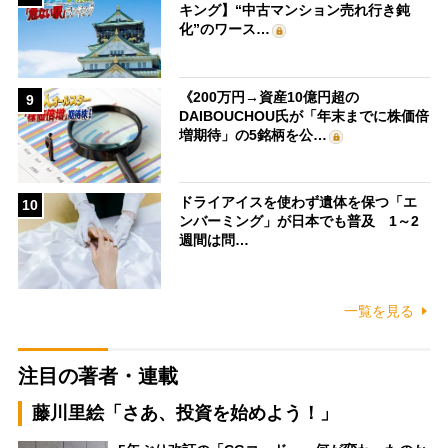
キング】“中古マンション売れ行き鈍
化”のワース…
《200万円→資産10億円超の
9
DAIBOUCHOU氏が「年末までに株価倍
増期待」の5銘柄を公…
ドライアイスを使わず遺体を保つ「エ
10
ンバーミング」が日本でも普及 1～2
週間は問…
一覧を見る
注目の著者・連載
藤川里絵「さあ、投資を始めよう！」