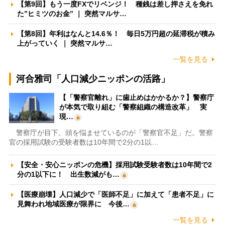
【第9回】もう一度FXでリベンジ！ 種銭は差し押さえを免れ
た”ヒミツのお金” ｜ 突然マルサ…
【第8回】年利はなんと14.6％！ 毎日5万円超の延滞税が積み
上がっていく ｜ 突然マルサ…
一覧を見る
河合雅司「人口減少ニッポンの活路」
【「警察官離れ」に歯止めはかかるか？】警察庁
が本気で取り組む「警察組織の構造改革」 実
現…
警察庁が目下、頭を悩ませているのが「警察官不足」だ。警察
官の採用試験の受験者数は10年間で2分の1以…
【安全・安心ニッポンの危機】採用試験受験者数は10年間で2
分の1以下に！ 出生数減がも…
【医療崩壊】人口減少で「医師不足」に加えて「患者不足」に
見舞われ地域医療が限界に 今後…
一覧を見る