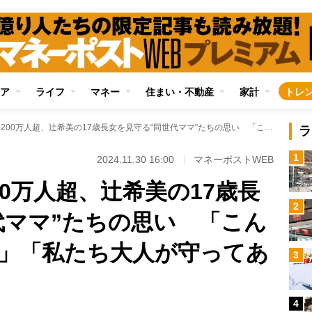
ア
ライフ
マネー
住まい・不動産
家計
トレ
SNSフォロワー200万人超、辻希美の17歳長女を見守る“同世代ママ”たちの思い 「こんなに大きくなった」「私たち大人が守ってあげなければ」
ラ
1
2024.11.30 16:00
マネーポストWEB
00万人超、辻希美の17歳長
2
代ママ”たちの思い 「こん
」「私たち大人が守ってあ
3
4