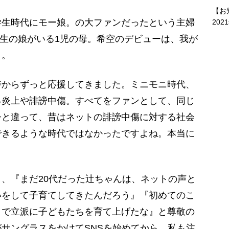
【お
生時代にモー娘。の大ファンだったという主婦
202
学生の娘がいる1児の母。希空のデビューは、我が
う。
時からずっと応援してきました。ミニモニ時代、
る炎上や誹謗中傷。すべてをファンとして、同じ
今と違って、昔はネットの誹謗中傷に対する社会
できるような時代ではなかったですよね。本当に
、『まだ20代だった辻ちゃんは、ネットの声と
いをして子育てしてきたんだろう』『初めてのこ
まで立派に子どもたちを育て上げたな』と尊敬の
サングラスをかけてSNSを始めてから、私も注