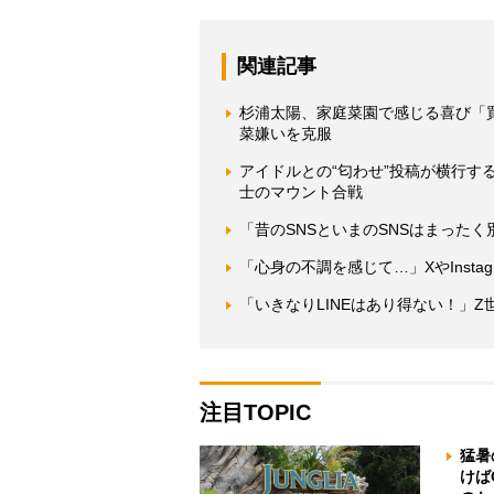
関連記事
杉浦太陽、家庭菜園で感じる喜び「
菜嫌いを克服
アイドルとの“匂わせ”投稿が横行
士のマウント合戦
「昔のSNSといまのSNSはまったく
「心身の不調を感じて…」XやInsta
「いきなりLINEはあり得ない！」
注目TOPIC
猛暑
けば