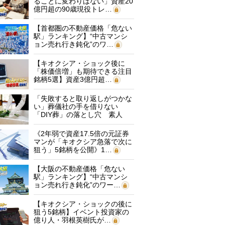
ることに変わりはない」資産20
億円超の90歳現役トレ…
【首都圏の不動産価格「危ない
駅」ランキング】“中古マンシ
ョン売れ行き鈍化”のワ…
【キオクシア・ショック後に
「株価倍増」も期待できる注目
銘柄5選】資産3億円超…
「失敗すると取り返しがつかな
い」葬儀社の手を借りない
「DIY葬」の落とし穴 素人
に…
《2年弱で資産17.5倍の元証券
マンが「キオクシア急落で次に
狙う」5銘柄を公開》1…
【大阪の不動産価格「危ない
駅」ランキング】“中古マンシ
ョン売れ行き鈍化”のワー…
【キオクシア・ショックの後に
狙う5銘柄】イベント投資家の
億り人・羽根英樹氏が…