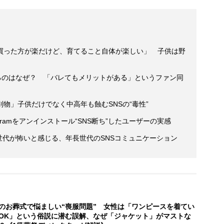
買った方が楽だけど、育てること自体が楽しい」 子供は野
するのはなぜ？ 「バレてもメリットがある」というファン同
別物」子供だけでなく中高年も蝕むSNSの“毒性”
gramをアンインストール“SNS断ち”したユーザーの実感
Z世代が怖いと感じる、年長世代のSNSコミュニケーション
のお葬式で悩ましい“喪服問題” 女性は「ワンピースを着てい
OK」という俗説に潜む誤解、なぜ「ジャケット」がマストな