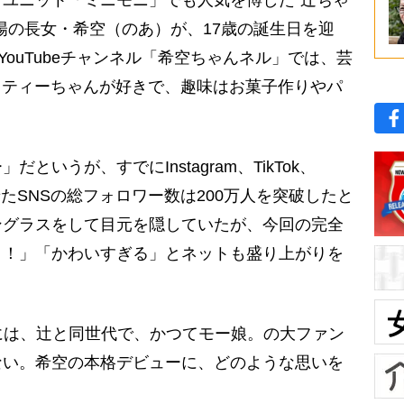
ユニット「ミニモニ」でも人気を博した“辻ちゃ
陽の長女・希空（のあ）が、17歳の誕生日を迎
YouTubeチャンネル「希空ちゃんネル」では、芸
キティーちゃんが好きで、趣味はお菓子作りやパ
いうが、すでにInstagram、TikTok、
せたSNSの総フォロワー数は200万人を突破したと
ングラスをして目元を隠していたが、今回の完全
り！」「かわいすぎる」とネットも盛り上がりを
には、辻と同世代で、かつてモー娘。の大ファン
ない。希空の本格デビューに、どのような思いを