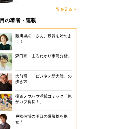
一覧を見る
目の著者・連載
藤川里絵「さあ、投資を始めよ
う！」
森口亮「まるわかり市況分析」
大前研一「ビジネス新大陸」の
歩き方
投資ノウハウ満載コミック「俺
がカブ番長！」
戸松信博の明日の爆騰株を探
せ！