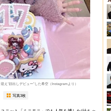
え“顔出しデビュー”した希空（Instagramより）
写真3枚