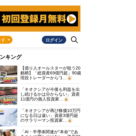
ンド
ログイン
ンキング
【億り人オールスターが狙う20
銘柄】「総資産69億円超」90歳
現役トレーダーから“1…
「キオクシアが今後も利益を出
し続けるかは分からない」資産
11億円の個人投資家…
「キオクシアが再び株価10万円
になる日は遠い」資産3億円超
のサラリーマン投資家…
「AI・半導体関連が“本命”であ