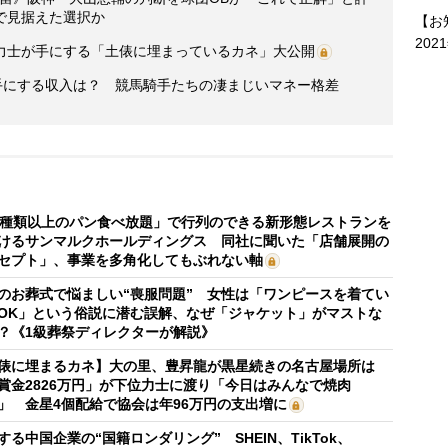
で見据えた選択か
【お
202
力士が手にする「土俵に埋まっているカネ」大公開
手にする収入は？ 競馬騎手たちの凄まじいマネー格差
0種類以上のパン食べ放題」で行列のできる新形態レストランを
けるサンマルクホールディングス 同社に聞いた「店舗展開の
セプト」、事業を多角化してもぶれない軸
のお葬式で悩ましい“喪服問題” 女性は「ワンピースを着てい
OK」という俗説に潜む誤解、なぜ「ジャケット」がマストな
？《1級葬祭ディレクターが解説》
俵に埋まるカネ】大の里、豊昇龍が黒星続きの名古屋場所は
賞金2826万円」が下位力士に渡り「今日はみんなで焼肉
」 金星4個配給で協会は年96万円の支出増に
する中国企業の“国籍ロンダリング” SHEIN、TikTok、