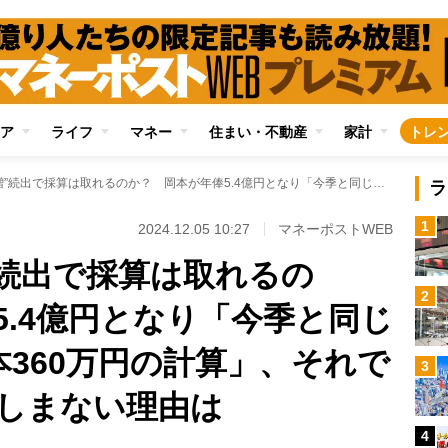
ア
ライフ
マネー
住まい・不動産
家計
トレ
巨人“年俸大幅増”続出で採算は取れるのか？ 岡本が年俸5.4億円となり「今季と同じ成績ならヒット1本360万円の計算」、それでも球団がカネを惜しまない理由は
ラ
1
2024.12.05 10:27
マネーポストWEB
”続出で採算は取れるの
2
5.4億円となり「今季と同じ
本360万円の計算」、それで
3
しまない理由は
4