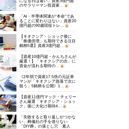
になる日は遠い」資産3億円超
のサラリーマン投資家…
「AI・半導体関連が“本命”であ
ることに変わりはない」資産20
億円超の90歳現役トレ…
【キオクシア・ショック後に
「株価倍増」も期待できる注目
銘柄5選】資産3億円超…
【資産10億円超・かんちさんが
厳選！】「キオクシアの次」に
資金が流れる期待の…
《2年弱で資産17.5倍の元証券
マンが「キオクシア急落で次に
狙う」5銘柄を公開》1…
【資産11億円マック・チェリー
さん厳選「キオクシア・ショッ
ク」後に大化け期待4…
「失敗すると取り返しがつかな
い」葬儀社の手を借りない
「DIY葬」の落とし穴 素人