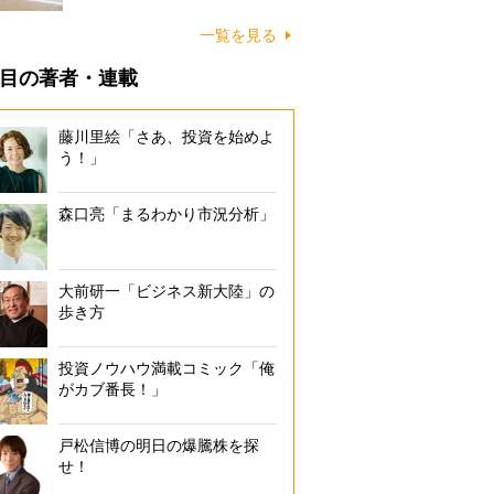
に…
一覧を見る
目の著者・連載
藤川里絵「さあ、投資を始めよ
う！」
森口亮「まるわかり市況分析」
大前研一「ビジネス新大陸」の
歩き方
投資ノウハウ満載コミック「俺
がカブ番長！」
戸松信博の明日の爆騰株を探
せ！