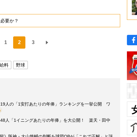
に必要か？
1
2
3
給料
野球
19人の「1安打あたりの年俸」ランキングを一挙公開 ワ
48人「1イニングあたりの年俸」を大公開！ 楽天・田中
で残留》阪神・大山悠輔の判断を球団OBが「これで正解」と評