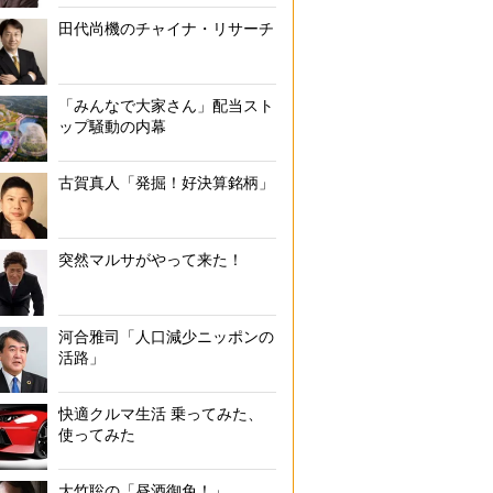
田代尚機のチャイナ・リサーチ
「みんなで大家さん」配当スト
ップ騒動の内幕
古賀真人「発掘！好決算銘柄」
突然マルサがやって来た！
河合雅司「人口減少ニッポンの
活路」
快適クルマ生活 乗ってみた、
使ってみた
大竹聡の「昼酒御免！」