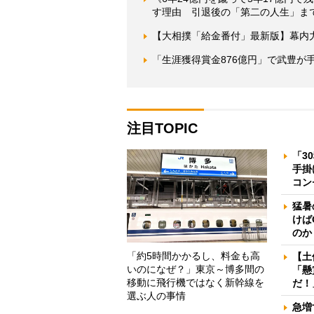
す理由 引退後の「第二の人生」ま
【大相撲「給金番付」最新版】幕内
「生涯獲得賞金876億円」で武豊が
注目TOPIC
「3
手掛
コン
猛暑
けば
のか
「約5時間かかるし、料金も高
【土
いのになぜ？」東京～博多間の
「懸
移動に飛行機ではなく新幹線を
だ！
選ぶ人の事情
急増