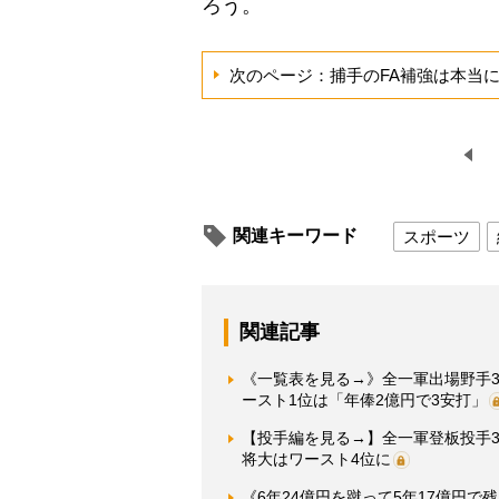
ろう。
次のページ：捕手のFA補強は本当
関連キーワード
スポーツ
関連記事
《一覧表を見る→》全一軍出場野手3
ースト1位は「年俸2億円で3安打」
【投手編を見る→】全一軍登板投手3
将大はワースト4位に
《6年24億円を蹴って5年17億円