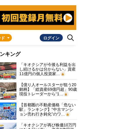
ンド
ログイン
ンキング
「キオクシアが今後も利益を出
し続けるかは分からない」資産
11億円の個人投資家…
【億り人オールスターが狙う20
銘柄】「総資産69億円超」90歳
現役トレーダーから“1…
【首都圏の不動産価格「危ない
駅」ランキング】“中古マンシ
ョン売れ行き鈍化”のワ…
「キオクシアが再び株価10万円