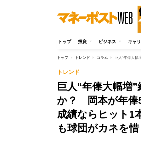
トップ
投資
ビジネス
キャリ
トップ
トレンド
コラム
トレンド
巨人“年俸大幅増
か？ 岡本が年俸
成績ならヒット1
も球団がカネを惜