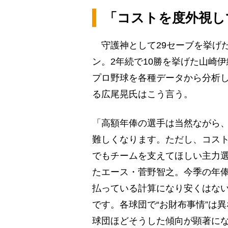
「コストを度外視し
守護神として29セーブを挙げた大
ン。2年続で10勝を挙げた山崎伊
プロ野球を各種データから分析
る広尾晃氏はこう言う。
「高額年俸の選手は当然ながら、
難しくなります。ただし、コス
でもチームを支えてほしい主力
たエース・菅野智之。今季の年俸
払っている計算になり安くはない
です。各球団で“お財布事情”は
球団ほどそうした傾向が顕著に