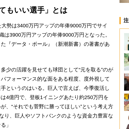
てもいい選手」とは
注
勢は3400万円アップの年俸9000万円でサイ
織は3900万円アップの年俸9000万円となった。
した『データ・ボール』（新潮新書）の著書があ
多少の活躍を見せても球団として“元を取る”のが
トパフォーマンス的な面をある程度、度外視して
選手というのはいる。巨人で言えば、今季復活し
は4億円で、登板1イニングあたり約250万円を
が、“それでも菅野に勝ってほしい”という考え方
異なり、巨人やソフトバンクのような資金力豊富な
なる」