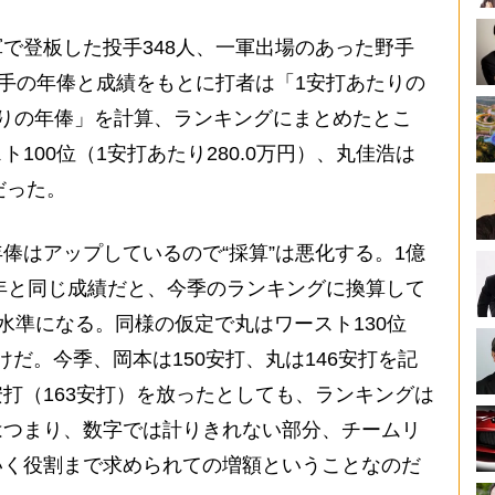
で登板した投手348人、一軍出場のあった野手
選手の年俸と成績をもとに打者は「1安打あたりの
りの年俸」を計算、ランキングにまとめたとこ
100位（1安打あたり280.0万円）、丸佳浩は
）だった。
はアップしているので“採算”は悪化する。1億
今年と同じ成績だと、今季のランキングに換算して
）の水準になる。同様の仮定で丸はワースト130位
わけだ。今季、岡本は150安打、丸は146安打を記
打（163安打）を放ったとしても、ランキングは
はつまり、数字では計りきれない部分、チームリ
いく役割まで求められての増額ということなのだ