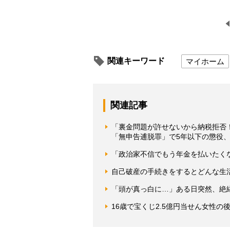
関連キーワード
マイホーム
関連記事
「裏金問題が許せないから納税拒否
「無申告逋脱罪」で5年以下の懲役、
「政治家不信でもう年金を払いたく
自己破産の手続きをするとどんな生
「頭が真っ白に…」ある日突然、絶
16歳で宝くじ2.5億円当せん女性