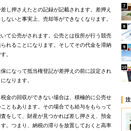
7
差し押さえたとの記録が記載されます。差押え
をしないと事実上、売却等ができなくなります。
8
いて公売がされます。公売とは役所が行う競売
売られることになります。そしてその代金を滞納
9
です。
10
保になって抵当権登記が差押えの前に設定され
しになります。
税金の回収ができない場合は、積極的に公売せ
注
つこともあります。その場合でも給与をもらって
調査をして、財産が見つかれば差し押さえ、預金
ます。つまり、納税の滞りを放置しておくと高率