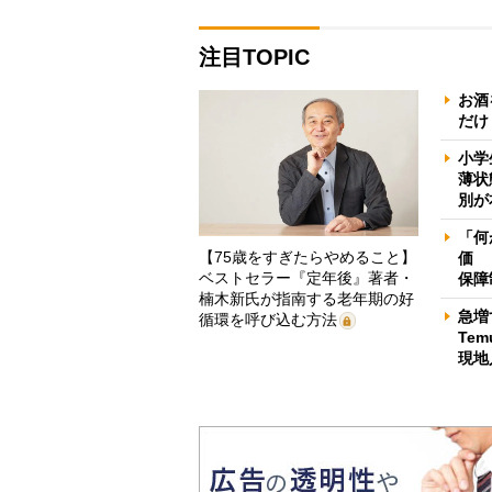
注目TOPIC
お酒
だけ
小学
薄状
別が
「何
【75歳をすぎたらやめること】
価 
ベストセラー『定年後』著者・
保障
楠木新氏が指南する老年期の好
急増
循環を呼び込む方法
Te
現地