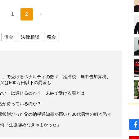
1
2
借金
法律相談
税金
！」で受けるペナルティの数々 延滞税、無申告加算税、
又は500万円以下の罰金も
ない」は通じるのか？ 未納で受ける罰とは
活が待っているのか？
縁状態だった父の納税通知書が届いた30代男性の戦々恐々
の後悔「生協辞めなきゃよかった」