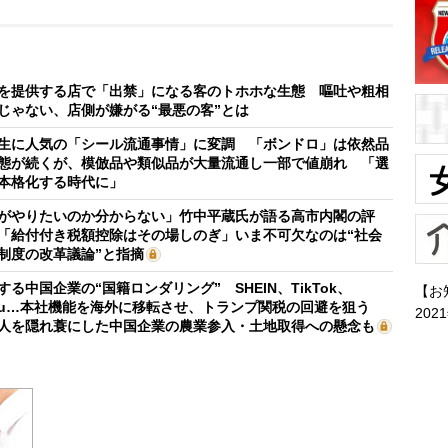
を提供する店で「出禁」になる客のトホホな生態 嘔吐や粗相
じゃない、店側が嫌がる“最悪の客”とは
生に人気の「シール流通事情」に変調 「ボンドロ」は依然品
態が続くが、模倣品や類似品が大量流通し一部で値崩れ 「選
本格化する時代に」
がやりたいのか分からない」竹中平蔵氏が語る高市内閣の評
「給付付き税額控除はその場しのぎ」いま不可欠なのは“社会
制度の改革議論”と指摘
する中国企業の“国籍ロンダリング” SHEIN、TikTok、
【お
mu…本社機能を海外に移転させ、トランプ関税の回避を狙う
202
人を隠れ蓑にした中国企業の農業参入・土地取得への懸念も