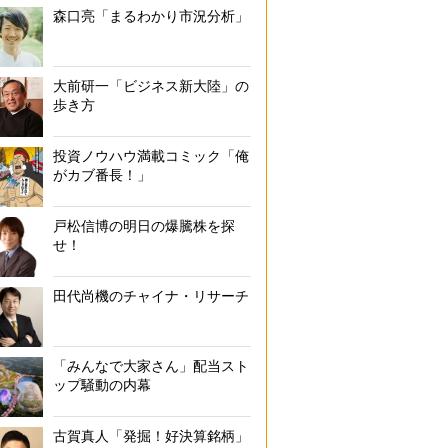
森口亮「まるわかり市況分析」
大前研一「ビジネス新大陸」の
歩き方
投資ノウハウ満載コミック「俺
がカブ番長！」
戸松信博の明日の爆騰株を探
せ！
田代尚機のチャイナ・リサーチ
「みんなで大家さん」配当スト
ップ騒動の内幕
古賀真人「発掘！好決算銘柄」