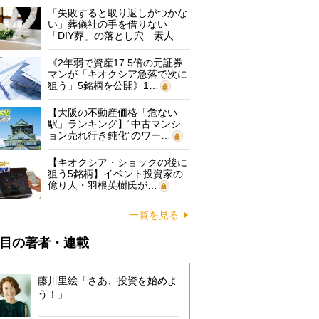
「失敗すると取り返しがつかな
い」葬儀社の手を借りない
「DIY葬」の落とし穴 素人
に…
《2年弱で資産17.5倍の元証券
マンが「キオクシア急落で次に
狙う」5銘柄を公開》1…
【大阪の不動産価格「危ない
駅」ランキング】“中古マンシ
ョン売れ行き鈍化”のワー…
【キオクシア・ショックの後に
狙う5銘柄】イベント投資家の
億り人・羽根英樹氏が…
一覧を見る
目の著者・連載
藤川里絵「さあ、投資を始めよ
う！」