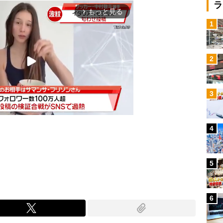
ラ
もっと見る
arrow_forward_ios
1
2
3
4
Mute
5
6