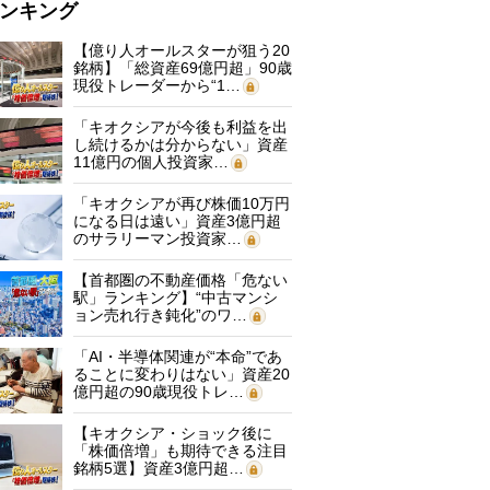
ンキング
【億り人オールスターが狙う20
銘柄】「総資産69億円超」90歳
現役トレーダーから“1…
「キオクシアが今後も利益を出
し続けるかは分からない」資産
11億円の個人投資家…
「キオクシアが再び株価10万円
になる日は遠い」資産3億円超
のサラリーマン投資家…
【首都圏の不動産価格「危ない
駅」ランキング】“中古マンシ
ョン売れ行き鈍化”のワ…
「AI・半導体関連が“本命”であ
ることに変わりはない」資産20
億円超の90歳現役トレ…
【キオクシア・ショック後に
「株価倍増」も期待できる注目
銘柄5選】資産3億円超…