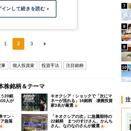
7
グインして続きを読む
8
1
2
3
9
記事
個人投資家
投資手法
注目銘柄
10
本株銘柄＆テーマ
う20銘
キオクシア・ショックで「次にマ
注
10人が
ネーが流れる」16銘柄 凄腕投資
家3名が厳選
証券マン・
「キオクシアの次」に急騰期待の
シア急落
22銘柄 まつのすけさん、かんち
さん、なのなのさんが厳選