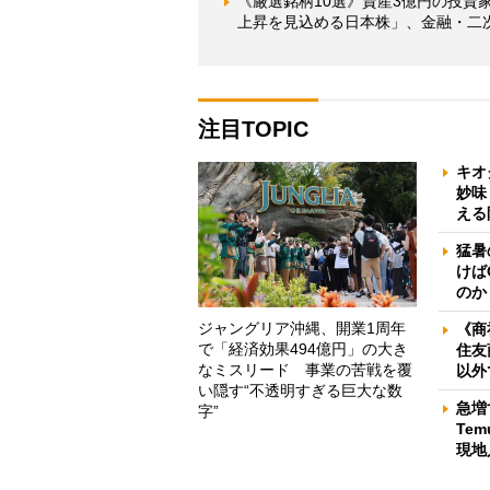
《厳選銘柄10選》資産3億円の投資家
上昇を見込める日本株」、金融・二次
注目TOPIC
キオ
妙味
える
猛暑
けば
のか
ジャングリア沖縄、開業1周年
《商
で「経済効果494億円」の大き
住友
なミスリード 事業の苦戦を覆
以外
い隠す“不透明すぎる巨大な数
急増
字”
Te
現地