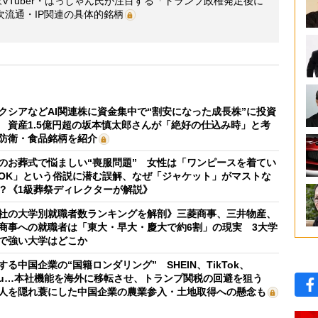
VTuber・はっしゃん氏が注目する「トランプ政権発足後に
流通・IP関連の具体的銘柄
クシアなどAI関連株に資金集中で“割安になった成長株”に投資
 資産1.5億円超の坂本慎太郎さんが「絶好の仕込み時」と考
防衛・食品銘柄を紹介
のお葬式で悩ましい“喪服問題” 女性は「ワンピースを着てい
OK」という俗説に潜む誤解、なぜ「ジャケット」がマストな
？《1級葬祭ディレクターが解説》
社の大学別就職者数ランキングを解剖》三菱商事、三井物産、
商事への就職者は「東大・早大・慶大で約6割」の現実 3大学
で強い大学はどこか
する中国企業の“国籍ロンダリング” SHEIN、TikTok、
mu…本社機能を海外に移転させ、トランプ関税の回避を狙う
人を隠れ蓑にした中国企業の農業参入・土地取得への懸念も