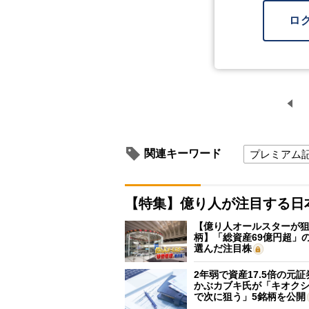
ロ
関連キーワード
プレミアム
【特集】億り人が注目する日
【億り人オールスターが狙
柄】「総資産69億円超」の
選んだ注目株
2年弱で資産17.5倍の元
かぶカブキ氏が「キオク
で次に狙う」5銘柄を公開