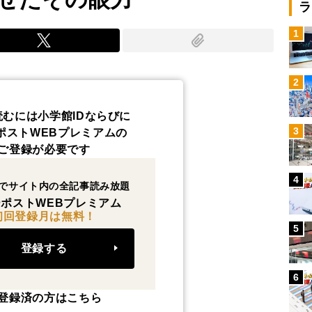
ラ
1
2
読むには小学館IDならびに
3
ポストWEBプレミアムの
ご登録が必要です
4
でサイト内の全記事読み放題
ポストWEBプレミアム
初回登録月は無料！
5
登録する
6
登録済の方はこちら