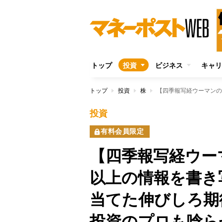
トップ
投資
ビジネス
キャリ
トップ
投資
株
投資
有料会員限定
【四季報写経ウーマ
以上の情報を書き
当てた伸びしろ期
投資のプロも唸ら