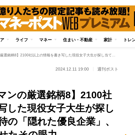
ア
ライフ
マネー
住まい・不動産
家計
トレ
【四季報写経ウーマンの厳選銘柄8】2100社以上の情報を書き写した現役女子大生が探し当てた伸びしろ期待の「隠れた優良企業」、投資のプロも唸らせたその眼力
2024.12.11 19:00
週刊ポスト
ンの厳選銘柄8】2100社
写した現役女子大生が探し
待の「隠れた優良企業」、
せたその眼力