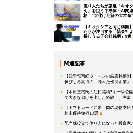
億り人たちが厳選「キオ
え」を狙う半導体・AI関連
柄 “大化け期待の大本命
【キオクシアと同じ構図
たちが注目する「親会社
長しうる子会社銘柄」9選
関連記事
【四季報写経ウーマンの厳選銘柄8】
伸びしろ期待の「隠れた優良企業」
【木原直哉氏の注目銘柄7を一挙公
で大きな儲けを出した経験」、右肩
《ギフトカードに米・肉の現物支給も
株主優待銘柄10選
配当株投資で億り人になった投資家