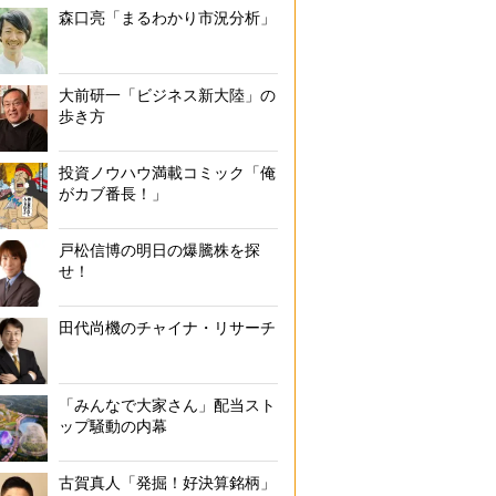
森口亮「まるわかり市況分析」
大前研一「ビジネス新大陸」の
歩き方
投資ノウハウ満載コミック「俺
がカブ番長！」
戸松信博の明日の爆騰株を探
せ！
田代尚機のチャイナ・リサーチ
「みんなで大家さん」配当スト
ップ騒動の内幕
古賀真人「発掘！好決算銘柄」