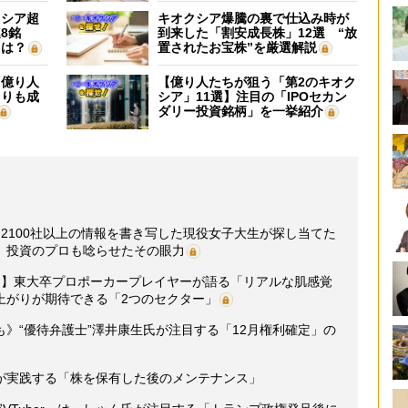
クシア超
キオクシア爆騰の裏で仕込み時が
8銘
到来した「割安成長株」12選 “放
”は？
置されたお宝株”を厳選解説
】億り人
【億り人たちが狙う「第2のキオク
よりも成
シア」11選】注目の「IPOセカン
ダリー投資銘柄」を一挙紹介
2100社以上の情報を書き写した現役女子大生が探し当てた
、投資のプロも唸らせたその眼力
開】東大卒プロポーカープレイヤーが語る「リアルな肌感覚
上がりが期待できる「2つのセクター」
》“優待弁護士”澤井康生氏が注目する「12月権利確定」の
が実践する「株を保有した後のメンテナンス」