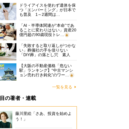
ドライアイスを使わず遺体を保
つ「エンバーミング」が日本で
も普及 1～2週間は…
「AI・半導体関連が“本命”であ
ることに変わりはない」資産20
億円超の90歳現役トレ…
「失敗すると取り返しがつかな
い」葬儀社の手を借りない
「DIY葬」の落とし穴 素人
に…
【大阪の不動産価格「危ない
駅」ランキング】“中古マンシ
ョン売れ行き鈍化”のワー…
一覧を見る
目の著者・連載
藤川里絵「さあ、投資を始めよ
う！」