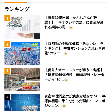
ランキング
【資産10億円超・かんちさんが厳
1
選！】「キオクシアの次」に資金が流
れる期待の高…
【首都圏の不動産価格「危ない駅」ラ
2
ンキング】“中古マンション売れ行き鈍
化”のワー…
【億り人オールスターが狙う20銘柄】
3
「総資産69億円超」90歳現役トレーダ
ーから“10…
資産10億円超の投資家が明かす“AI・半
4
導体相場に乗らなかった理由” フルポ
ジション…