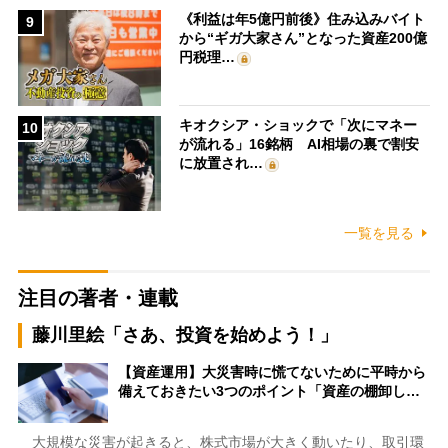
《利益は年5億円前後》住み込みバイト
9
から“ギガ大家さん”となった資産200億
円税理…
キオクシア・ショックで「次にマネー
10
が流れる」16銘柄 AI相場の裏で割安
に放置され…
一覧を見る
注目の著者・連載
藤川里絵「さあ、投資を始めよう！」
【資産運用】大災害時に慌てないために平時から
備えておきたい3つのポイント「資産の棚卸し…
大規模な災害が起きると、株式市場が大きく動いたり、取引環