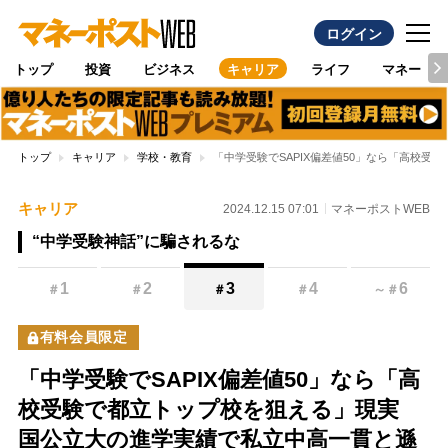
ログイン
トップ
投資
ビジネス
キャリア
ライフ
マネー
トップ
キャリア
学校・教育
「中学受験でSAPIX偏差値50」なら「高校
キャリア
2024.12.15 07:01
マネーポストWEB
“中学受験神話”に騙されるな
1
2
3
4
6
＃
＃
＃
＃
～
＃
有料会員限定
「中学受験でSAPIX偏差値50」なら「高
校受験で都立トップ校を狙える」現実
国公立大の進学実績で私立中高一貫と遜