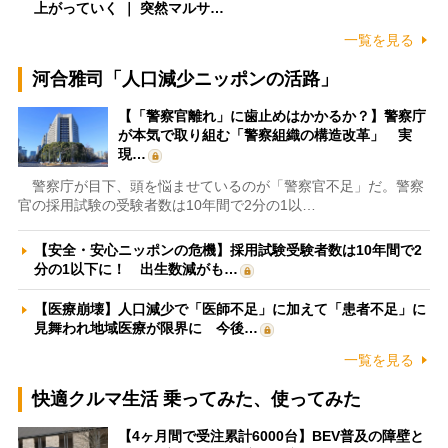
上がっていく ｜ 突然マルサ…
一覧を見る
河合雅司「人口減少ニッポンの活路」
【「警察官離れ」に歯止めはかかるか？】警察庁
が本気で取り組む「警察組織の構造改革」 実
現…
警察庁が目下、頭を悩ませているのが「警察官不足」だ。警察
官の採用試験の受験者数は10年間で2分の1以…
【安全・安心ニッポンの危機】採用試験受験者数は10年間で2
分の1以下に！ 出生数減がも…
【医療崩壊】人口減少で「医師不足」に加えて「患者不足」に
見舞われ地域医療が限界に 今後…
一覧を見る
快適クルマ生活 乗ってみた、使ってみた
【4ヶ月間で受注累計6000台】BEV普及の障壁と