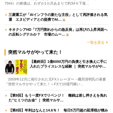
7564）の株価は、わずか1カ月あまりで約34％下落…
三菱重工が「AIインフラの新たな主役」として再評価される気
運 エヌビディアとの提携でAI…
キオクシアHD「7万円割れからの急反発」は再びの上昇局面へ
の反転シグナルか？ 市場のムー…
一覧を見る
突然マルサがやって来た！
【最終回】1億6000万円の負債と引き換えに手に
入れたプライスレスな経験 ｜ 突然マルサがや…
2009年12月に発行された元FXトレーダー・磯貝清明氏の著書
『突然マルサがやって来た！～FXで10億円稼い…
【第9回】もう一度FXでリベンジ！ 種銭は差し押さえを免れ
た”ヒミツのお金” ｜ 突然マルサ…
【第8回】年利はなんと14.6％！ 毎日5万円超の延滞税が積み