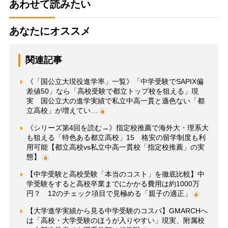
あわせて読みたい
あなたにオススメ
関連記事
《「国公立大現役進学率」一覧》「中学受験でSAPIX偏
差値50」なら「高校受験で都立トップ校を狙える」現
実 国公立大の進学実績で私立中高一貫と遜色ない「都
立高校」が増えてい…
《シリーズ第4回を読む→》指定校推薦で海外大・理系大
も狙える「特色ある都立高校」15 格安の留学制度も利
用可能【都立高校vs私立中高一貫校「指定校推薦」の実
態】
【中学受験と高校受験「本当のコスト」を徹底比較】中
学受験をすると高校卒業までにかかる費用は約1000万
円？ 12のチェック項目で見極める「親子の適正」
【大学進学実績から見る中学受験のコスパ】GMARCHへ
は「高校・大学受験のほうが入りやすい」現実、附属校