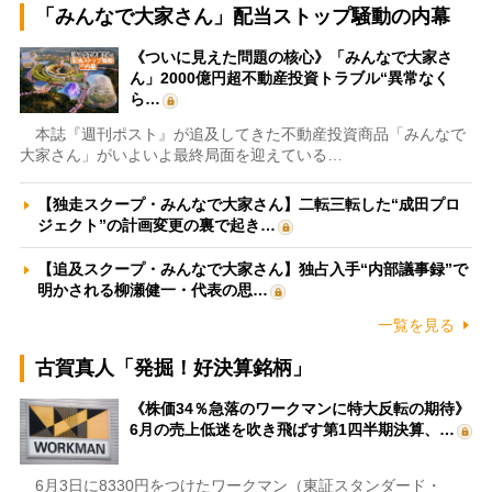
「みんなで大家さん」配当ストップ騒動の内幕
《ついに見えた問題の核心》「みんなで大家さ
ん」2000億円超不動産投資トラブル“異常なく
ら…
本誌『週刊ポスト』が追及してきた不動産投資商品「みんなで
大家さん」がいよいよ最終局面を迎えている…
【独走スクープ・みんなで大家さん】二転三転した“成田プロ
ジェクト”の計画変更の裏で起き…
【追及スクープ・みんなで大家さん】独占入手“内部議事録”で
明かされる柳瀬健一・代表の思…
一覧を見る
古賀真人「発掘！好決算銘柄」
《株価34％急落のワークマンに特大反転の期待》
6月の売上低迷を吹き飛ばす第1四半期決算、…
6月3日に8330円をつけたワークマン（東証スタンダード・