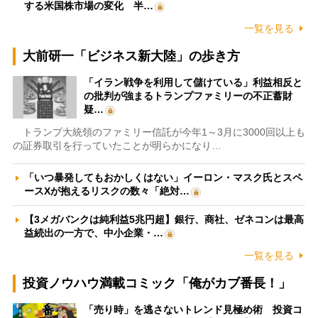
する米国株市場の変化 半…
一覧を見る
大前研一「ビジネス新大陸」の歩き方
「イラン戦争を利用して儲けている」利益相反と
の批判が強まるトランプファミリーの不正蓄財
疑…
トランプ大統領のファミリー信託が今年1～3月に3000回以上も
の証券取引を行っていたことが明らかになり…
「いつ暴発してもおかしくはない」イーロン・マスク氏とスペ
ースXが抱えるリスクの数々「絶対…
【3メガバンクは純利益5兆円超】銀行、商社、ゼネコンは最高
益続出の一方で、中小企業・…
一覧を見る
投資ノウハウ満載コミック「俺がカブ番長！」
「売り時」を逃さないトレンド見極め術 投資コ