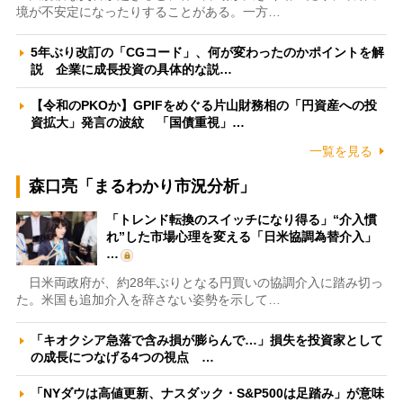
境が不安定になったりすることがある。一方…
5年ぶり改訂の「CGコード」、何が変わったのかポイントを解
説 企業に成長投資の具体的な説…
【令和のPKOか】GPIFをめぐる片山財務相の「円資産への投
資拡大」発言の波紋 「国債重視」…
一覧を見る
森口亮「まるわかり市況分析」
「トレンド転換のスイッチになり得る」“介入慣
れ”した市場心理を変える「日米協調為替介入」
…
日米両政府が、約28年ぶりとなる円買いの協調介入に踏み切っ
た。米国も追加介入を辞さない姿勢を示して…
「キオクシア急落で含み損が膨らんで…」損失を投資家として
の成長につなげる4つの視点 …
「NYダウは高値更新、ナスダック・S&P500は足踏み」が意味