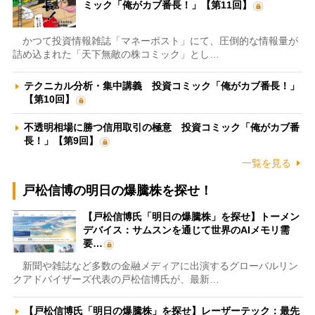
ミック「俺がカブ番長！」【第11回】
かつて投資情報雑誌「マネーポスト」にて、圧倒的な情報量が
詰め込まれた「天下無敵の株コミック」とし…
テクニカル分析・集中講義 投資コミック「俺がカブ番長！」
【第10回】
不透明相場に勝つ信用取引の極意 投資コミック「俺がカブ番
長！」【第9回】
一覧を見る
戸松信博の明日の爆騰株を探せ！
【戸松信博氏「明日の爆騰株」を探せ】トーメン
デバイス：サムスンを通じて世界のAIメモリ需
要…
新聞や雑誌など多数の金融メディアに出演するグローバルリン
クアドバイザーズ代表の戸松信博氏が、最新…
【戸松信博氏「明日の爆騰株」を探せ】レーザーテック：最先