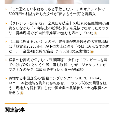
「この恐ろしい株はさっさと手放したい…」キオクシア株で
500万円の利益を出した女性が“夢よもう一度”と再購入
【クレジット決済代行・全東信が破産】63社もの金融機関が融
資をしながら「20年以上の粉飾決算」を見抜けなかったカラク
リ 営業現場では“自転車操業”の焦りも表出していた
【土俵に埋まるカネ】大の里、豊昇龍が黒星続きの名古屋場所
は「懸賞金2826万円」が下位力士に渡り「今日はみんなで焼肉
だ！」 金星4個配給で協会は年96万円の支出増に
猛暑のお葬式で悩ましい“喪服問題” 女性は「ワンピースを着
ていけばOK」という俗説に潜む誤解、なぜ「ジャケット」が
マストなのか？《1級葬祭ディレクターが解説》
急増する中国企業の“国籍ロンダリング” SHEIN、TikTok、
Temu…本社機能を海外に移転させ、トランプ関税の回避を狙
う 現地人を隠れ蓑にした中国企業の農業参入・土地取得への
懸念も
関連記事