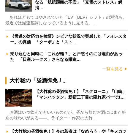
なる「航続距離の不安」「充電のストレス」解
消…
あれほどもてはやされていた「EV（BEV）シフト」の潮流も、
最近では減速基調になっているように見える。…
《雪道の対応力を検証》シビアな状況で実感した「フォレスタ
ー」の真価 「ターボ」と「スト…
乗り込むと同時に「これが軽？」と戸惑うのには理由があっ
た 「日産ルークス」さらなる躍進…
一覧を見る
大竹聡の「昼酒御免！」
【大竹聡の昼酒御免！】「ネグローニ」「山崎」
「マンハッタン」新宿三丁目の隠れ家バーで1…
お酒はいつ飲んでもいいものだが、昼から飲むお酒にはまた格
別の味わいがある――。ライター・作家の大竹…
【大竹聡の昼酒御免！】今の若者は「なめろう」や「キヌカツ