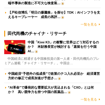
端半導体の製造に不可欠な検査装…
【戸松信博氏「明日の爆騰株」を探せ】TDK：AIインフラを支
えるキープレーヤー 成長の再評…
一覧を見る
田代尚機のチャイナ・リサーチ
中国「Kimi K3」の衝撃に世界はどう対応するの
か？ 米財務長官が検討する「蒸留を行う中国
AI…
中国経済に精通する中国株投資の第一人者・田代尚機氏のプレ
ミアム連載「チャイナ・リサーチ」。中国企…
中国経済“予想外の低成長”で政策のテコ入れ必至か 経済運営
方針の修正で成長加速が予想さ…
“AI革命”で爆発的な需要拡大が見込まれる「CXO」とは何
か？ 高い競争力を持つ中国の医薬品…
一覧を見る