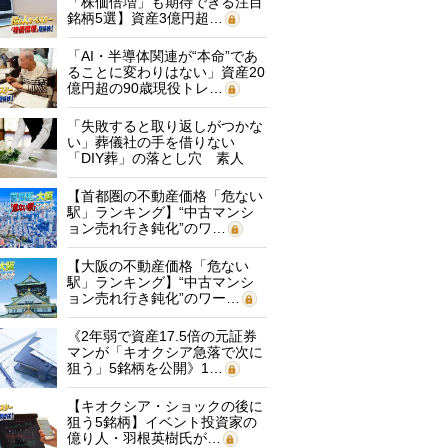
「株価倍増」も期待できる注目
銘柄5選】資産3億円超…
「AI・半導体関連が“本命”であ
ることに変わりはない」資産20
億円超の90歳現役トレ…
「失敗すると取り返しがつかな
い」葬儀社の手を借りない
「DIY葬」の落とし穴 素人
に…
【首都圏の不動産価格「危ない
駅」ランキング】“中古マンシ
ョン売れ行き鈍化”のワ…
【大阪の不動産価格「危ない
駅」ランキング】“中古マンシ
ョン売れ行き鈍化”のワー…
《2年弱で資産17.5倍の元証券
マンが「キオクシア急落で次に
狙う」5銘柄を公開》1…
【キオクシア・ショックの後に
狙う5銘柄】イベント投資家の
億り人・羽根英樹氏が…