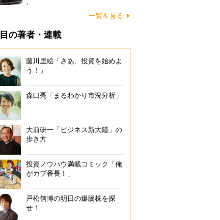
一覧を見る
目の著者・連載
藤川里絵「さあ、投資を始めよ
う！」
森口亮「まるわかり市況分析」
大前研一「ビジネス新大陸」の
歩き方
投資ノウハウ満載コミック「俺
がカブ番長！」
戸松信博の明日の爆騰株を探
せ！