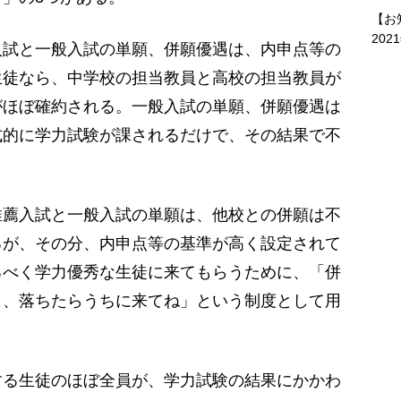
【お
202
試と一般入試の単願、併願優遇は、内申点等の
生徒なら、中学校の担当教員と高校の担当教員が
がほぼ確約される。一般入試の単願、併願優遇は
式的に学力試験が課されるだけで、その結果で不
薦入試と一般入試の単願は、他校との併願は不
るが、その分、内申点等の基準が高く設定されて
るべく学力優秀な生徒に来てもらうために、「併
り、落ちたらうちに来てね」という制度として用
る生徒のほぼ全員が、学力試験の結果にかかわ