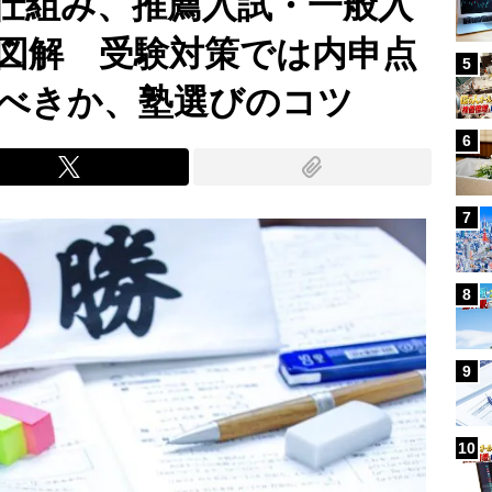
仕組み、推薦入試・一般入
図解 受験対策では内申点
5
べきか、塾選びのコツ
6
7
8
9
10