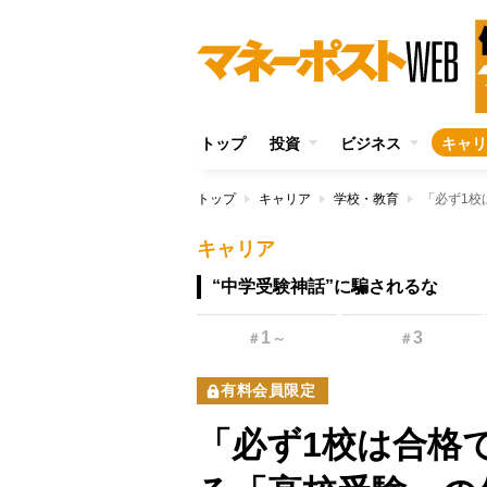
トップ
投資
ビジネス
キャリ
トップ
キャリア
学校・教育
キャリア
“中学受験神話”に騙されるな
1
3
＃
～
＃
有料会員限定
「必ず1校は合格