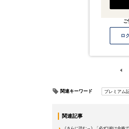
ご
ロ
関連キーワード
プレミアム
関連記事
《さらに読む→》「必ず1校は合格