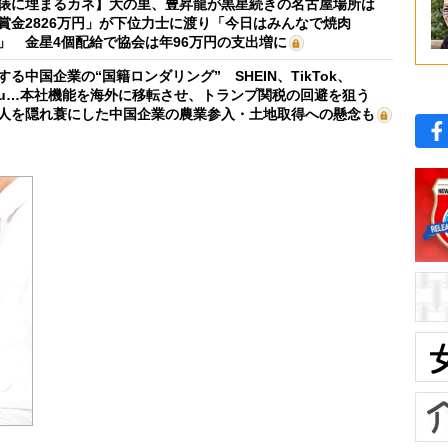
俵に埋まるカネ】大の里、豊昇龍が黒星続きの名古屋場所は
賞金2826万円」が下位力士に渡り「今日はみんなで焼肉
」 金星4個配給で協会は年96万円の支出増に
する中国企業の“国籍ロンダリング” SHEIN、TikTok、
mu…本社機能を海外に移転させ、トランプ関税の回避を狙う
人を隠れ蓑にした中国企業の農業参入・土地取得への懸念も