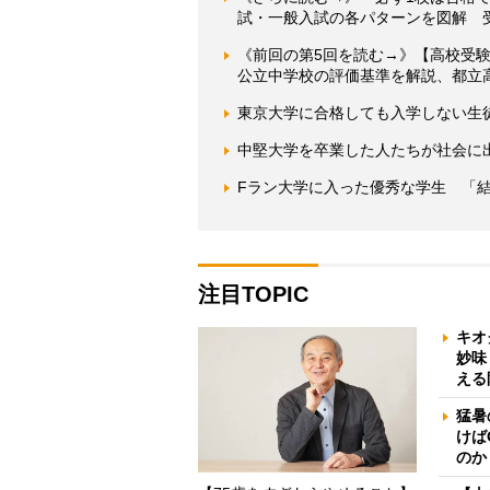
試・一般入試の各パターンを図解 
《前回の第5回を読む→》【高校受験
公立中学校の評価基準を解説、都立
東京大学に合格しても入学しない生
中堅大学を卒業した人たちが社会に
Fラン大学に入った優秀な学生 「
注目TOPIC
キオ
妙味
える
猛暑
けば
のか