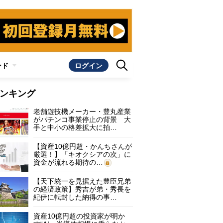
ンド
ログイン
ンキング
老舗遊技機メーカー・豊丸産業
がパチンコ事業停止の背景 大
手と中小の格差拡大に拍…
【資産10億円超・かんちさんが
厳選！】「キオクシアの次」に
資金が流れる期待の…
【天下統一を見据えた豊臣兄弟
の経済政策】秀吉が弟・秀長を
紀伊に転封した納得の事…
資産10億円超の投資家が明か