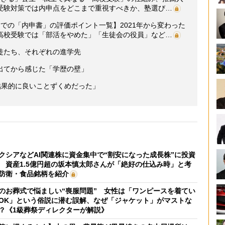
受験対策では内申点をどこまで重視すべきか、塾選び…
での「内申書」の評価ポイント一覧】2021年から変わった
高校受験では「部活をやめた」「生徒会の役員」など…
徒たち、それぞれの進学先
出てから感じた「学歴の壁」
結果的に良いことずくめだった」
クシアなどAI関連株に資金集中で“割安になった成長株”に投資
 資産1.5億円超の坂本慎太郎さんが「絶好の仕込み時」と考
防衛・食品銘柄を紹介
のお葬式で悩ましい“喪服問題” 女性は「ワンピースを着てい
OK」という俗説に潜む誤解、なぜ「ジャケット」がマストな
？《1級葬祭ディレクターが解説》