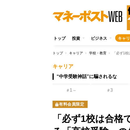
トップ
投資
ビジネス
キャリ
トップ
キャリア
学校・教育
キャリア
“中学受験神話”に騙されるな
1
3
＃
～
＃
有料会員限定
「必ず1校は合格