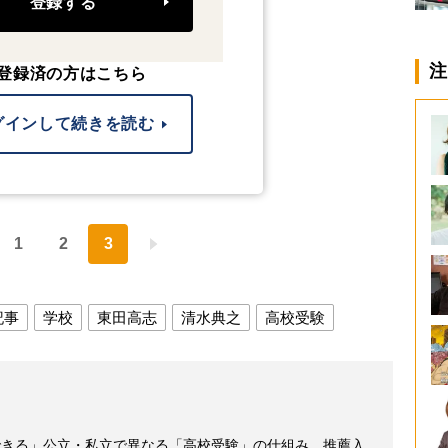
登録する
注
登録済の方はこちら
グインして続きを読む
1
2
3
記事
学校
東田高志
清水典之
高校受験
できる」公立・私立で異なる「高校受験」の仕組み、推薦入