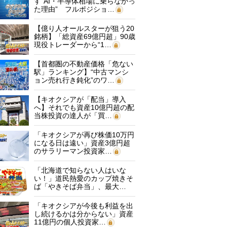
す“AI・半導体相場に乗らなかっ
た理由” フルポジショ…
【億り人オールスターが狙う20
銘柄】「総資産69億円超」90歳
現役トレーダーから“1…
【首都圏の不動産価格「危ない
駅」ランキング】“中古マンシ
ョン売れ行き鈍化”のワ…
【キオクシアが「配当」導入
へ】それでも資産10億円超の配
当株投資の達人が「買…
「キオクシアが再び株価10万円
になる日は遠い」資産3億円超
のサラリーマン投資家…
「北海道で知らない人はいな
い！」道民熱愛のカップ焼きそ
ば「やきそば弁当」、最大…
「キオクシアが今後も利益を出
し続けるかは分からない」資産
11億円の個人投資家…