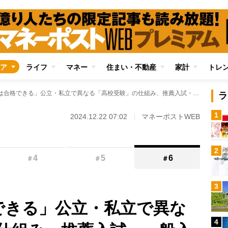
ア
ライフ
マネー
住まい・不動産
家計
トレ
「必ず1校は合格できる」公立・私立で異なる「高校受験」の仕組み、推薦入試・一般入試の各パターンを図解 受験対策では内申点をどこまで重視すべきか、塾選びのコツ
ラ
1
2024.12.22 07:02
マネーポストWEB
2
4
5
6
＃
＃
＃
3
できる」公立・私立で異な
4