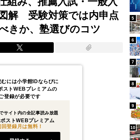
仕組み、推薦入試・一般入
図解 受験対策では内申点
5
べきか、塾選びのコツ
6
7
読むには小学館IDならびに
8
ポストWEBプレミアムの
ご登録が必要です
9
でサイト内の全記事読み放題
ポストWEBプレミアム
初回登録月は無料！
10