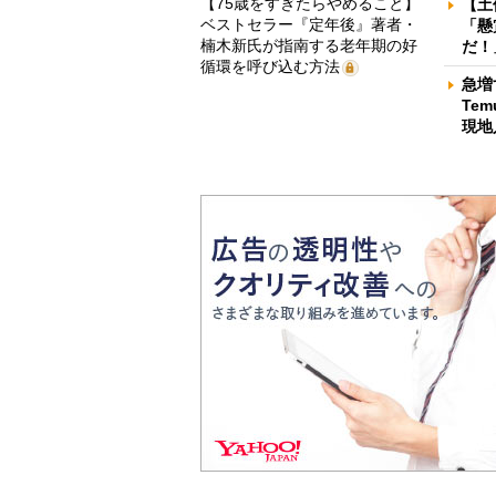
【75歳をすぎたらやめること】
【土
ベストセラー『定年後』著者・
「懸
楠木新氏が指南する老年期の好
だ！
循環を呼び込む方法
急増
Te
現地