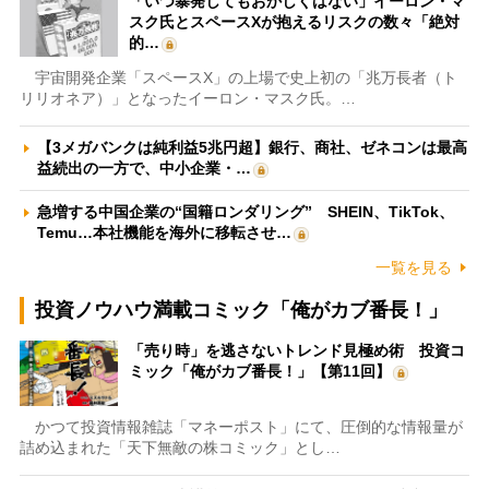
「いつ暴発してもおかしくはない」イーロン・マ
スク氏とスペースXが抱えるリスクの数々「絶対
的…
宇宙開発企業「スペースX」の上場で史上初の「兆万長者（ト
リリオネア）」となったイーロン・マスク氏。…
【3メガバンクは純利益5兆円超】銀行、商社、ゼネコンは最高
益続出の一方で、中小企業・…
急増する中国企業の“国籍ロンダリング” SHEIN、TikTok、
Temu…本社機能を海外に移転させ…
一覧を見る
投資ノウハウ満載コミック「俺がカブ番長！」
「売り時」を逃さないトレンド見極め術 投資コ
ミック「俺がカブ番長！」【第11回】
かつて投資情報雑誌「マネーポスト」にて、圧倒的な情報量が
詰め込まれた「天下無敵の株コミック」とし…