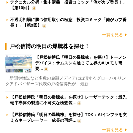
テクニカル分析・集中講義 投資コミック「俺がカブ番長！」
【第10回】
不透明相場に勝つ信用取引の極意 投資コミック「俺がカブ番
長！」【第9回】
一覧を見る
戸松信博の明日の爆騰株を探せ！
【戸松信博氏「明日の爆騰株」を探せ】トーメン
デバイス：サムスンを通じて世界のAIメモリ需
要…
新聞や雑誌など多数の金融メディアに出演するグローバルリン
クアドバイザーズ代表の戸松信博氏が、最新…
【戸松信博氏「明日の爆騰株」を探せ】レーザーテック：最先
端半導体の製造に不可欠な検査装…
【戸松信博氏「明日の爆騰株」を探せ】TDK：AIインフラを支
えるキープレーヤー 成長の再評…
一覧を見る