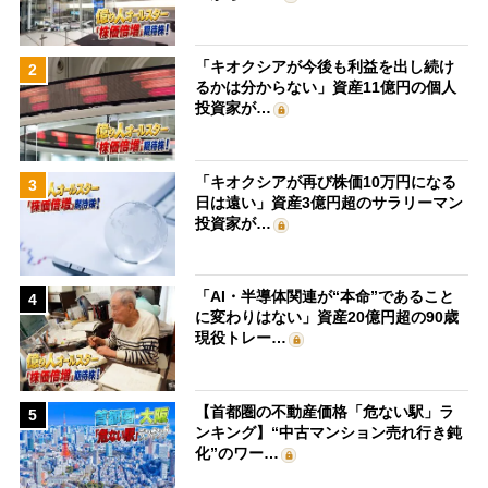
「キオクシアが今後も利益を出し続け
2
るかは分からない」資産11億円の個人
投資家が…
「キオクシアが再び株価10万円になる
3
日は遠い」資産3億円超のサラリーマン
投資家が…
「AI・半導体関連が“本命”であること
4
に変わりはない」資産20億円超の90歳
現役トレー…
【首都圏の不動産価格「危ない駅」ラ
5
ンキング】“中古マンション売れ行き鈍
化”のワー…