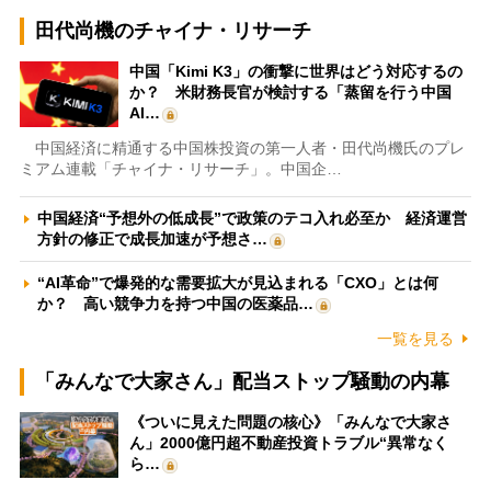
田代尚機のチャイナ・リサーチ
中国「Kimi K3」の衝撃に世界はどう対応するの
か？ 米財務長官が検討する「蒸留を行う中国
AI…
中国経済に精通する中国株投資の第一人者・田代尚機氏のプレ
ミアム連載「チャイナ・リサーチ」。中国企…
中国経済“予想外の低成長”で政策のテコ入れ必至か 経済運営
方針の修正で成長加速が予想さ…
“AI革命”で爆発的な需要拡大が見込まれる「CXO」とは何
か？ 高い競争力を持つ中国の医薬品…
一覧を見る
「みんなで大家さん」配当ストップ騒動の内幕
《ついに見えた問題の核心》「みんなで大家さ
ん」2000億円超不動産投資トラブル“異常なく
ら…