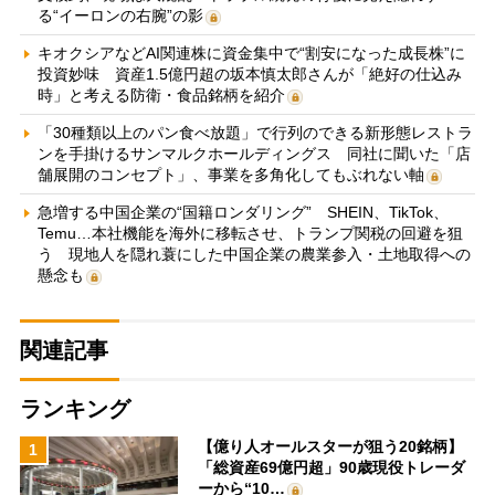
る“イーロンの右腕”の影
キオクシアなどAI関連株に資金集中で“割安になった成長株”に
投資妙味 資産1.5億円超の坂本慎太郎さんが「絶好の仕込み
時」と考える防衛・食品銘柄を紹介
「30種類以上のパン食べ放題」で行列のできる新形態レストラ
ンを手掛けるサンマルクホールディングス 同社に聞いた「店
舗展開のコンセプト」、事業を多角化してもぶれない軸
急増する中国企業の“国籍ロンダリング” SHEIN、TikTok、
Temu…本社機能を海外に移転させ、トランプ関税の回避を狙
う 現地人を隠れ蓑にした中国企業の農業参入・土地取得への
懸念も
関連記事
ランキング
【億り人オールスターが狙う20銘柄】
1
「総資産69億円超」90歳現役トレーダ
ーから“10…