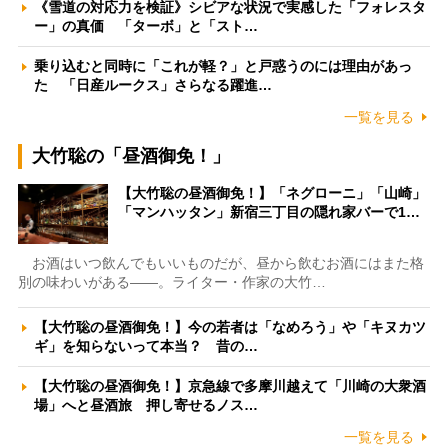
《雪道の対応力を検証》シビアな状況で実感した「フォレスタ
ー」の真価 「ターボ」と「スト…
乗り込むと同時に「これが軽？」と戸惑うのには理由があっ
た 「日産ルークス」さらなる躍進…
一覧を見る
大竹聡の「昼酒御免！」
【大竹聡の昼酒御免！】「ネグローニ」「山崎」
「マンハッタン」新宿三丁目の隠れ家バーで1…
お酒はいつ飲んでもいいものだが、昼から飲むお酒にはまた格
別の味わいがある――。ライター・作家の大竹…
【大竹聡の昼酒御免！】今の若者は「なめろう」や「キヌカツ
ギ」を知らないって本当？ 昔の…
【大竹聡の昼酒御免！】京急線で多摩川越えて「川崎の大衆酒
場」へと昼酒旅 押し寄せるノス…
一覧を見る