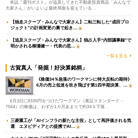
本誌『週刊ポスト』が追及してきた不動産投資商品「みんなで
大家さん」がいよいよ最終局面を迎えている…
【独走スクープ・みんなで大家さん】二転三転した“成田プロ
ジェクト”の計画変更の裏で起き…
【追及スクープ・みんなで大家さん】独占入手“内部議事録”で
明かされる柳瀬健一・代表の思…
一覧を見る
古賀真人「発掘！好決算銘柄」
《株価34％急落のワークマンに特大反転の期待》
6月の売上低迷を吹き飛ばす第1四半期決算、…
6月3日に8330円をつけたワークマン（東証スタンダード・
7564）の株価は、わずか1カ月あまりで約34％下落…
三菱重工が「AIインフラの新たな主役」として再評価される気
運 エヌビディアとの提携でAI…