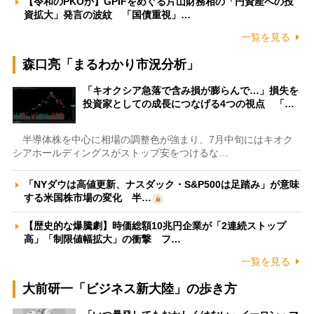
【令和のPKOか】GPIFをめぐる片山財務相の「円資産への投
資拡大」発言の波紋 「国債重視」…
一覧を見る
森口亮「まるわかり市況分析」
「キオクシア急落で含み損が膨らんで…」損失を
投資家としての成長につなげる4つの視点 「…
半導体株を中心に相場の調整色が強まり、7月中旬にはキオク
シアホールディングスがストップ安をつけるな…
「NYダウは高値更新、ナスダック・S&P500は足踏み」が意味
する米国株市場の変化 半…
【歴史的な爆騰劇】時価総額10兆円企業が「2連続ストップ
高」「制限値幅拡大」の衝撃 フ…
一覧を見る
大前研一「ビジネス新大陸」の歩き方