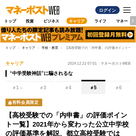
ログイン
トップ
投資
ビジネス
キャリア
ライフ
マネー
トップ
キャリア
学校・教育
【高校受験での「内申書」の評価ポイント一覧
キャリア
2024.12.22 07:01
マネーポストWEB
“中学受験神話”に騙されるな
1
3
4
5
6
＃
～
＃
＃
＃
＃
有料会員限定
【高校受験での「内申書」の評価ポイン
ト一覧】2021年から変わった公立中学校
の評価基準を解説、都立高校受験では