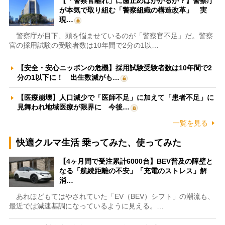
【「警察官離れ」に歯止めはかかるか？】警察庁
が本気で取り組む「警察組織の構造改革」 実
現…
警察庁が目下、頭を悩ませているのが「警察官不足」だ。警察
官の採用試験の受験者数は10年間で2分の1以…
【安全・安心ニッポンの危機】採用試験受験者数は10年間で2
分の1以下に！ 出生数減がも…
【医療崩壊】人口減少で「医師不足」に加えて「患者不足」に
見舞われ地域医療が限界に 今後…
一覧を見る
快適クルマ生活 乗ってみた、使ってみた
【4ヶ月間で受注累計6000台】BEV普及の障壁と
なる「航続距離の不安」「充電のストレス」解
消…
あれほどもてはやされていた「EV（BEV）シフト」の潮流も、
最近では減速基調になっているように見える。…