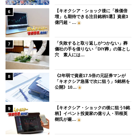
【キオクシア・ショック後に「株価倍
6
増」も期待できる注目銘柄5選】資産3
億円超・…
「失敗すると取り返しがつかない」葬
7
儀社の手を借りない「DIY葬」の落とし
穴 素人には…
《2年弱で資産17.5倍の元証券マンが
8
「キオクシア急落で次に狙う」5銘柄を
公開》10…
【キオクシア・ショックの後に狙う5銘
9
柄】イベント投資家の億り人・羽根英
樹氏が厳…