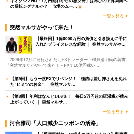
キオクシアHD「7万円割れからの急反発」は再びの上昇局面へ
の反転シグナルか？ 市場のムー…
一覧を見る
突然マルサがやって来た！
【最終回】1億6000万円の負債と引き換えに手に
入れたプライスレスな経験 ｜ 突然マルサがや…
2009年12月に発行された元FXトレーダー・磯貝清明氏の著書
『突然マルサがやって来た！～FXで10億円稼い…
【第9回】もう一度FXでリベンジ！ 種銭は差し押さえを免れ
た”ヒミツのお金” ｜ 突然マルサ…
【第8回】年利はなんと14.6％！ 毎日5万円超の延滞税が積み
上がっていく ｜ 突然マルサ…
一覧を見る
河合雅司「人口減少ニッポンの活路」