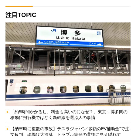
注目TOPIC
「約5時間かかるし、料金も高いのになぜ？」東京～博多間の
移動に飛行機ではなく新幹線を選ぶ人の事情
【納車時に複数の事故】テスラジャパン“多額のEV補助金”で注
文殺到、現場は大混乱 トラブル続発の背後に見え隠れす