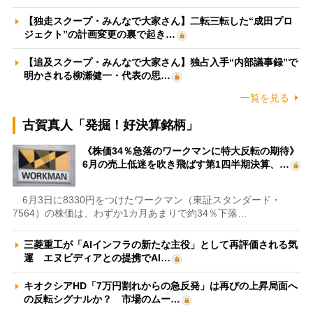
【独走スクープ・みんなで大家さん】二転三転した“成田プロ
ジェクト”の計画変更の裏で起き…
【追及スクープ・みんなで大家さん】独占入手“内部議事録”で
明かされる柳瀬健一・代表の思…
一覧を見る
古賀真人「発掘！好決算銘柄」
《株価34％急落のワークマンに特大反転の期待》
6月の売上低迷を吹き飛ばす第1四半期決算、…
6月3日に8330円をつけたワークマン（東証スタンダード・
7564）の株価は、わずか1カ月あまりで約34％下落…
三菱重工が「AIインフラの新たな主役」として再評価される気
運 エヌビディアとの提携でAI…
キオクシアHD「7万円割れからの急反発」は再びの上昇局面へ
の反転シグナルか？ 市場のムー…