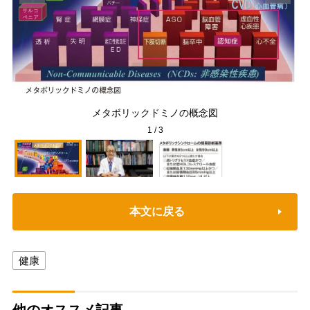
「
メタボリックドミノの概念図
1
/
3
本文に戻る
健康