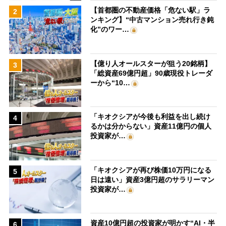
【首都圏の不動産価格「危ない駅」ラ
2
ンキング】“中古マンション売れ行き鈍
化”のワー…
【億り人オールスターが狙う20銘柄】
3
「総資産69億円超」90歳現役トレーダ
ーから“10…
「キオクシアが今後も利益を出し続け
4
るかは分からない」資産11億円の個人
投資家が…
「キオクシアが再び株価10万円になる
5
日は遠い」資産3億円超のサラリーマン
投資家が…
資産10億円超の投資家が明かす“AI・半
6