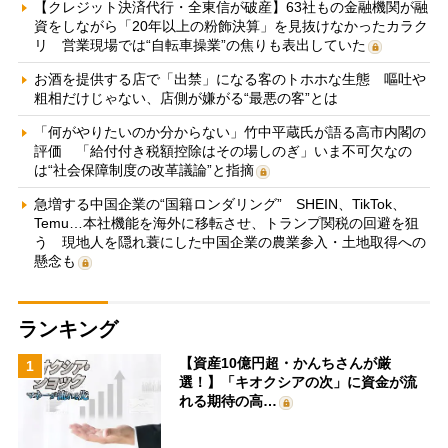
【クレジット決済代行・全東信が破産】63社もの金融機関が融
資をしながら「20年以上の粉飾決算」を見抜けなかったカラク
リ 営業現場では“自転車操業”の焦りも表出していた
お酒を提供する店で「出禁」になる客のトホホな生態 嘔吐や
粗相だけじゃない、店側が嫌がる“最悪の客”とは
「何がやりたいのか分からない」竹中平蔵氏が語る高市内閣の
評価 「給付付き税額控除はその場しのぎ」いま不可欠なの
は“社会保障制度の改革議論”と指摘
急増する中国企業の“国籍ロンダリング” SHEIN、TikTok、
Temu…本社機能を海外に移転させ、トランプ関税の回避を狙
う 現地人を隠れ蓑にした中国企業の農業参入・土地取得への
懸念も
ランキング
【資産10億円超・かんちさんが厳
1
選！】「キオクシアの次」に資金が流
れる期待の高…