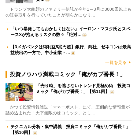
トランプ大統領のファミリー信託が今年1～3月に3000回以上も
の証券取引を行っていたことが明らかになり…
「いつ暴発してもおかしくはない」イーロン・マスク氏とスペ
ースXが抱えるリスクの数々「絶対…
【3メガバンクは純利益5兆円超】銀行、商社、ゼネコンは最高
益続出の一方で、中小企業・…
一覧を見る
投資ノウハウ満載コミック「俺がカブ番長！」
「売り時」を逃さないトレンド見極め術 投資コ
ミック「俺がカブ番長！」【第11回】
かつて投資情報雑誌「マネーポスト」にて、圧倒的な情報量が
詰め込まれた「天下無敵の株コミック」とし…
テクニカル分析・集中講義 投資コミック「俺がカブ番長！」
【第10回】