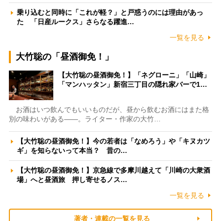
乗り込むと同時に「これが軽？」と戸惑うのには理由があっ
た 「日産ルークス」さらなる躍進…
一覧を見る
大竹聡の「昼酒御免！」
【大竹聡の昼酒御免！】「ネグローニ」「山崎」
「マンハッタン」新宿三丁目の隠れ家バーで1…
お酒はいつ飲んでもいいものだが、昼から飲むお酒にはまた格
別の味わいがある――。ライター・作家の大竹…
【大竹聡の昼酒御免！】今の若者は「なめろう」や「キヌカツ
ギ」を知らないって本当？ 昔の…
【大竹聡の昼酒御免！】京急線で多摩川越えて「川崎の大衆酒
場」へと昼酒旅 押し寄せるノス…
一覧を見る
著者・連載の一覧を見る