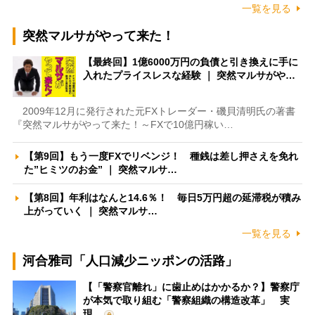
一覧を見る
突然マルサがやって来た！
【最終回】1億6000万円の負債と引き換えに手に
入れたプライスレスな経験 ｜ 突然マルサがや…
2009年12月に発行された元FXトレーダー・磯貝清明氏の著書
『突然マルサがやって来た！～FXで10億円稼い…
【第9回】もう一度FXでリベンジ！ 種銭は差し押さえを免れ
た”ヒミツのお金” ｜ 突然マルサ…
【第8回】年利はなんと14.6％！ 毎日5万円超の延滞税が積み
上がっていく ｜ 突然マルサ…
一覧を見る
河合雅司「人口減少ニッポンの活路」
【「警察官離れ」に歯止めはかかるか？】警察庁
が本気で取り組む「警察組織の構造改革」 実
現…