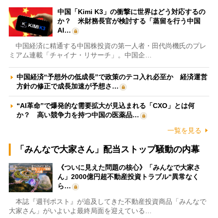
中国「Kimi K3」の衝撃に世界はどう対応するの
か？ 米財務長官が検討する「蒸留を行う中国
AI…
中国経済に精通する中国株投資の第一人者・田代尚機氏のプレ
ミアム連載「チャイナ・リサーチ」。中国企…
中国経済“予想外の低成長”で政策のテコ入れ必至か 経済運営
方針の修正で成長加速が予想さ…
“AI革命”で爆発的な需要拡大が見込まれる「CXO」とは何
か？ 高い競争力を持つ中国の医薬品…
一覧を見る
「みんなで大家さん」配当ストップ騒動の内幕
《ついに見えた問題の核心》「みんなで大家さ
ん」2000億円超不動産投資トラブル“異常なく
ら…
本誌『週刊ポスト』が追及してきた不動産投資商品「みんなで
大家さん」がいよいよ最終局面を迎えている…