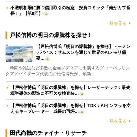
不透明相場に勝つ信用取引の極意 投資コミック「俺がカブ番
長！」【第9回】
一覧を見る
戸松信博の明日の爆騰株を探せ！
【戸松信博氏「明日の爆騰株」を探せ】トーメン
デバイス：サムスンを通じて世界のAIメモリ需
要…
新聞や雑誌など多数の金融メディアに出演するグローバルリン
クアドバイザーズ代表の戸松信博氏が、最新…
【戸松信博氏「明日の爆騰株」を探せ】レーザーテック：最先
端半導体の製造に不可欠な検査装…
【戸松信博氏「明日の爆騰株」を探せ】TDK：AIインフラを支
えるキープレーヤー 成長の再評…
一覧を見る
田代尚機のチャイナ・リサーチ