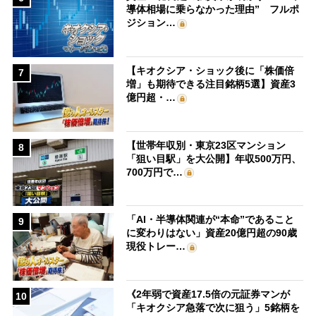
導体相場に乗らなかった理由” フルポ
ジション…
【キオクシア・ショック後に「株価倍
7
増」も期待できる注目銘柄5選】資産3
億円超・…
【世帯年収別・東京23区マンション
8
「狙い目駅」を大公開】年収500万円、
700万円で…
「AI・半導体関連が“本命”であること
9
に変わりはない」資産20億円超の90歳
現役トレー…
《2年弱で資産17.5倍の元証券マンが
10
「キオクシア急落で次に狙う」5銘柄を