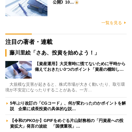
公開》10…
一覧を見る
注目の著者・連載
藤川里絵「さあ、投資を始めよう！」
【資産運用】大災害時に慌てないために平時から
備えておきたい3つのポイント「資産の棚卸し…
大規模な災害が起きると、株式市場が大きく動いたり、取引環
境が不安定になったりすることがある。一方…
5年ぶり改訂の「CGコード」、何が変わったのかポイントを解
説 企業に成長投資の具体的な説…
【令和のPKOか】GPIFをめぐる片山財務相の「円資産への投
資拡大」発言の波紋 「国債重視」…