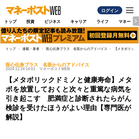
ログイン
トップ
投資
ビジネス
キャリア
ライフ
マネー
トップ
連載・著者
医心伝身プラス 名医からのアドバイス
【メタボリック
医心伝身プラス 名医からのアドバイス
2024.12.24 16:01
マネーポストWEB
【メタボリックドミノと健康寿命】メタ
ボを放置しておくと次々と重篤な病気を
引き起こす 肥満症と診断されたらがん
検診を受けたほうがよい理由【専門医が
解説】
Loaded
:
100.00%
/
Unmute