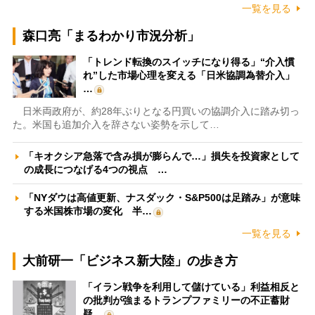
一覧を見る
森口亮「まるわかり市況分析」
「トレンド転換のスイッチになり得る」“介入慣
れ”した市場心理を変える「日米協調為替介入」
…
日米両政府が、約28年ぶりとなる円買いの協調介入に踏み切っ
た。米国も追加介入を辞さない姿勢を示して…
「キオクシア急落で含み損が膨らんで…」損失を投資家として
の成長につなげる4つの視点 …
「NYダウは高値更新、ナスダック・S&P500は足踏み」が意味
する米国株市場の変化 半…
一覧を見る
大前研一「ビジネス新大陸」の歩き方
「イラン戦争を利用して儲けている」利益相反と
の批判が強まるトランプファミリーの不正蓄財
疑…