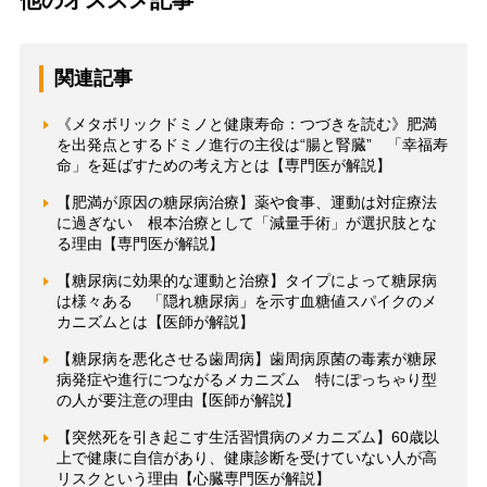
他のオススメ記事
関連記事
《メタボリックドミノと健康寿命：つづきを読む》肥満
を出発点とするドミノ進行の主役は“腸と腎臓” 「幸福寿
命」を延ばすための考え方とは【専門医が解説】
【肥満が原因の糖尿病治療】薬や食事、運動は対症療法
に過ぎない 根本治療として「減量手術」が選択肢とな
る理由【専門医が解説】
【糖尿病に効果的な運動と治療】タイプによって糖尿病
は様々ある 「隠れ糖尿病」を示す血糖値スパイクのメ
カニズムとは【医師が解説】
【糖尿病を悪化させる歯周病】歯周病原菌の毒素が糖尿
病発症や進行につながるメカニズム 特にぽっちゃり型
の人が要注意の理由【医師が解説】
【突然死を引き起こす生活習慣病のメカニズム】60歳以
上で健康に自信があり、健康診断を受けていない人が高
リスクという理由【心臓専門医が解説】