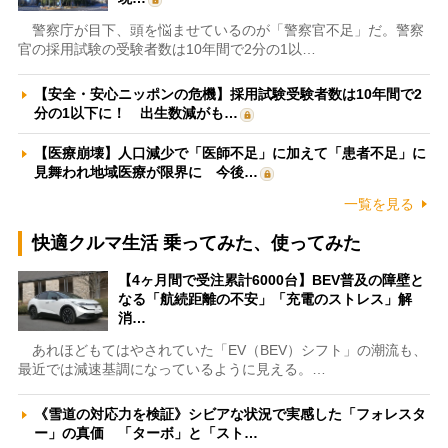
警察庁が目下、頭を悩ませているのが「警察官不足」だ。警察
官の採用試験の受験者数は10年間で2分の1以…
【安全・安心ニッポンの危機】採用試験受験者数は10年間で2
分の1以下に！ 出生数減がも…
【医療崩壊】人口減少で「医師不足」に加えて「患者不足」に
見舞われ地域医療が限界に 今後…
一覧を見る
快適クルマ生活 乗ってみた、使ってみた
【4ヶ月間で受注累計6000台】BEV普及の障壁と
なる「航続距離の不安」「充電のストレス」解
消…
あれほどもてはやされていた「EV（BEV）シフト」の潮流も、
最近では減速基調になっているように見える。…
《雪道の対応力を検証》シビアな状況で実感した「フォレスタ
ー」の真価 「ターボ」と「スト…