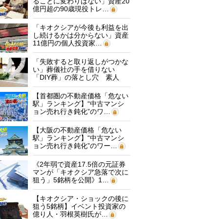
ることに変わりはない」資産20
億円超の90歳現役トレ…
「キオクシアが今後も利益を出
し続けるかは分からない」資産
11億円の個人投資家…
「失敗すると取り返しがつかな
い」葬儀社の手を借りない
「DIY葬」の落とし穴 素人
に…
【首都圏の不動産価格「危ない
駅」ランキング】“中古マンシ
ョン売れ行き鈍化”のワ…
【大阪の不動産価格「危ない
駅」ランキング】“中古マンシ
ョン売れ行き鈍化”のワー…
《2年弱で資産17.5倍の元証券
マンが「キオクシア急落で次に
狙う」5銘柄を公開》1…
【キオクシア・ショックの後に
狙う5銘柄】イベント投資家の
億り人・羽根英樹氏が…