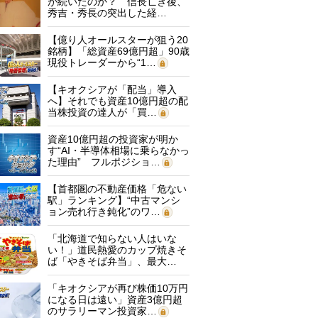
が続いたのか？ 信長亡き後、
秀吉・秀長の突出した経…
【億り人オールスターが狙う20
銘柄】「総資産69億円超」90歳
現役トレーダーから“1…
【キオクシアが「配当」導入
へ】それでも資産10億円超の配
当株投資の達人が「買…
資産10億円超の投資家が明か
す“AI・半導体相場に乗らなかっ
た理由” フルポジショ…
【首都圏の不動産価格「危ない
駅」ランキング】“中古マンシ
ョン売れ行き鈍化”のワ…
「北海道で知らない人はいな
い！」道民熱愛のカップ焼きそ
ば「やきそば弁当」、最大…
「キオクシアが再び株価10万円
になる日は遠い」資産3億円超
のサラリーマン投資家…