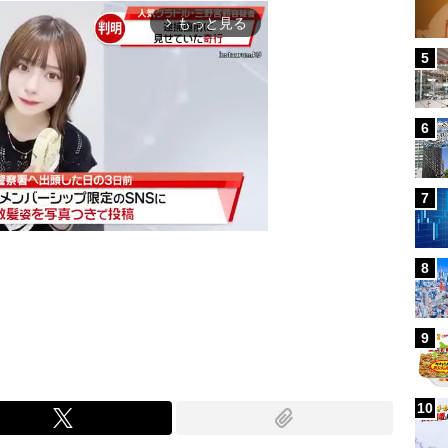
もっと見る
arrow_forward_ios
5
6
7
8
Mute
9
10