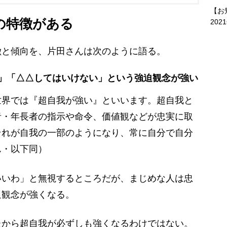
【お
の特徴がある
202
と傾向を、片田さんは次のように語る。
い」「△△してはいけない」という強迫観念が強い
世界では『超自我が強い』といいます。超自我と
者・年長者の指示や命令、価値観などが忠実に取
それが自我の一部のようになり、常に自分で自分
ん・以下同）
いわ」と無視するところだが、まじめな人は忠
迫観念が強くなる。
たから超自我が必ずしも強くなるわけではない。