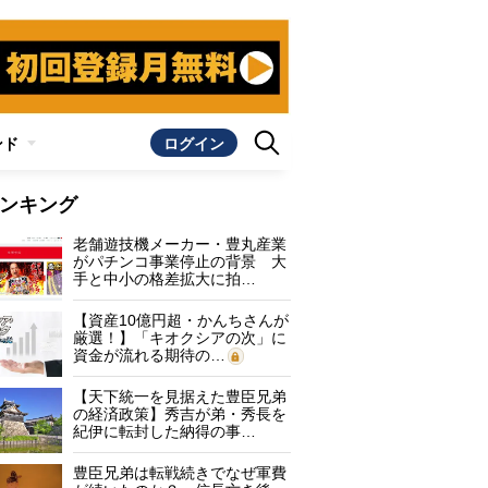
ンド
ログイン
ンキング
老舗遊技機メーカー・豊丸産業
がパチンコ事業停止の背景 大
手と中小の格差拡大に拍…
【資産10億円超・かんちさんが
厳選！】「キオクシアの次」に
資金が流れる期待の…
【天下統一を見据えた豊臣兄弟
の経済政策】秀吉が弟・秀長を
紀伊に転封した納得の事…
豊臣兄弟は転戦続きでなぜ軍費