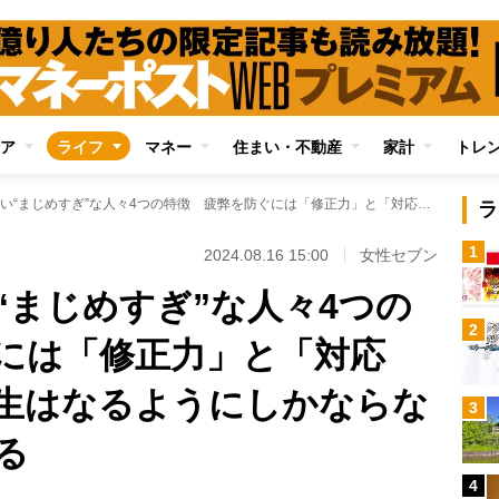
ア
ライフ
マネー
住まい・不動産
家計
トレ
心の疲労度が高い“まじめすぎ”な人々4つの特徴 疲弊を防ぐには「修正力」と「対応力」を意識、「人生はなるようにしかならない」と気楽に考える
ラ
1
2024.08.16 15:00
女性セブン
“まじめすぎ”な人々4つの
2
には「修正力」と「対応
生はなるようにしかならな
3
る
4