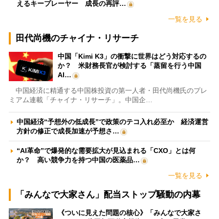
えるキープレーヤー 成長の再評…
一覧を見る
田代尚機のチャイナ・リサーチ
中国「Kimi K3」の衝撃に世界はどう対応するの
か？ 米財務長官が検討する「蒸留を行う中国
AI…
中国経済に精通する中国株投資の第一人者・田代尚機氏のプレ
ミアム連載「チャイナ・リサーチ」。中国企…
中国経済“予想外の低成長”で政策のテコ入れ必至か 経済運営
方針の修正で成長加速が予想さ…
“AI革命”で爆発的な需要拡大が見込まれる「CXO」とは何
か？ 高い競争力を持つ中国の医薬品…
一覧を見る
「みんなで大家さん」配当ストップ騒動の内幕
《ついに見えた問題の核心》「みんなで大家さ