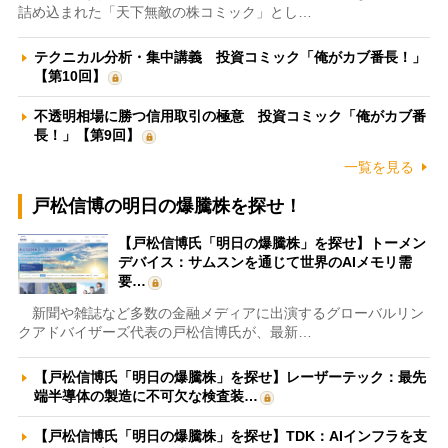
詰め込まれた「天下無敵の株コミック」とし…
テクニカル分析・集中講義 投資コミック「俺がカブ番長！」
【第10回】
不透明相場に勝つ信用取引の極意 投資コミック「俺がカブ番
長！」【第9回】
一覧を見る
戸松信博の明日の爆騰株を探せ！
【戸松信博氏「明日の爆騰株」を探せ】トーメン
デバイス：サムスンを通じて世界のAIメモリ需
要…
新聞や雑誌など多数の金融メディアに出演するグローバルリン
クアドバイザーズ代表の戸松信博氏が、最新…
【戸松信博氏「明日の爆騰株」を探せ】レーザーテック：最先
端半導体の製造に不可欠な検査装…
【戸松信博氏「明日の爆騰株」を探せ】TDK：AIインフラを支