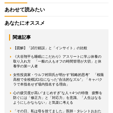
あわせて読みたい
あなたにオススメ
関連記事
【図解】「試行錯誤」と「インサイト」の比較
《大谷翔平も睡眠にこだわり》アスリートに学ぶ休養の
取り入れ方 「一般の人もオフの時間管理が大切」と休
養学の第一人者
女性投資家・ウルフ村田氏が明かす“戦略的思考” 「桜蔭
高校で全校模試1位になった“合法的なズル”」「キャバク
ラで本指名せず場内指名する理由」
心の疲労度が高い“まじめすぎ”な人々4つの特徴 疲弊を
防ぐには「修正力」と「対応力」を意識、「人生はなる
ようにしかならない」と気楽に考える
「その日、私は母を捨てました」医師・タレントおおた