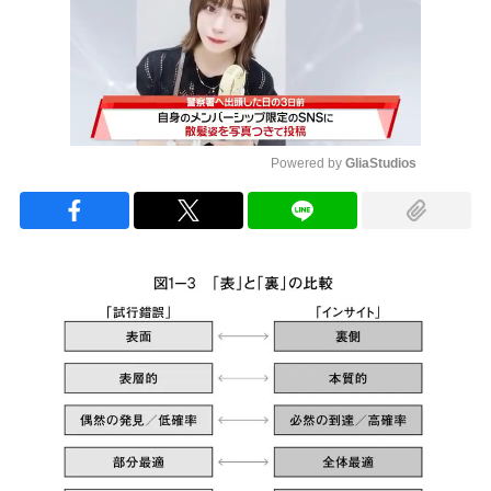
Powered by 
GliaStudios
Mute