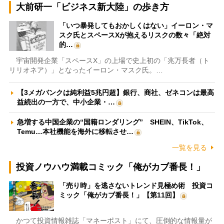
大前研一「ビジネス新大陸」の歩き方
「いつ暴発してもおかしくはない」イーロン・マ
スク氏とスペースXが抱えるリスクの数々「絶対
的…
宇宙開発企業「スペースX」の上場で史上初の「兆万長者（ト
リリオネア）」となったイーロン・マスク氏。…
【3メガバンクは純利益5兆円超】銀行、商社、ゼネコンは最高
益続出の一方で、中小企業・…
急増する中国企業の“国籍ロンダリング” SHEIN、TikTok、
Temu…本社機能を海外に移転させ…
一覧を見る
投資ノウハウ満載コミック「俺がカブ番長！」
「売り時」を逃さないトレンド見極め術 投資コ
ミック「俺がカブ番長！」【第11回】
かつて投資情報雑誌「マネーポスト」にて、圧倒的な情報量が