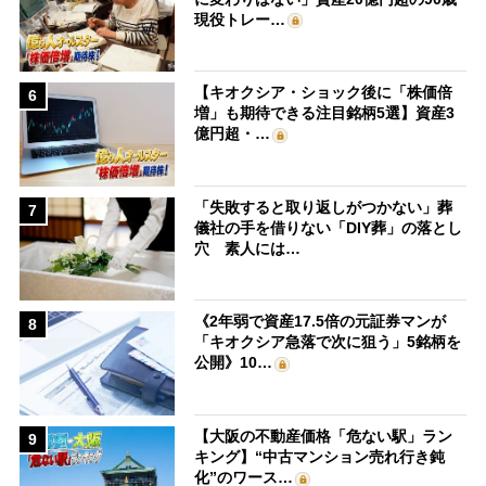
現役トレー…
【キオクシア・ショック後に「株価倍
6
増」も期待できる注目銘柄5選】資産3
億円超・…
「失敗すると取り返しがつかない」葬
7
儀社の手を借りない「DIY葬」の落とし
穴 素人には…
《2年弱で資産17.5倍の元証券マンが
8
「キオクシア急落で次に狙う」5銘柄を
公開》10…
【大阪の不動産価格「危ない駅」ラン
9
キング】“中古マンション売れ行き鈍
化”のワース…