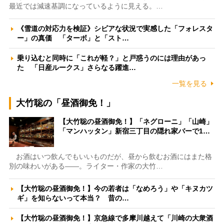
最近では減速基調になっているように見える。…
《雪道の対応力を検証》シビアな状況で実感した「フォレスタ
ー」の真価 「ターボ」と「スト…
乗り込むと同時に「これが軽？」と戸惑うのには理由があっ
た 「日産ルークス」さらなる躍進…
一覧を見る
大竹聡の「昼酒御免！」
【大竹聡の昼酒御免！】「ネグローニ」「山崎」
「マンハッタン」新宿三丁目の隠れ家バーで1…
お酒はいつ飲んでもいいものだが、昼から飲むお酒にはまた格
別の味わいがある――。ライター・作家の大竹…
【大竹聡の昼酒御免！】今の若者は「なめろう」や「キヌカツ
ギ」を知らないって本当？ 昔の…
【大竹聡の昼酒御免！】京急線で多摩川越えて「川崎の大衆酒