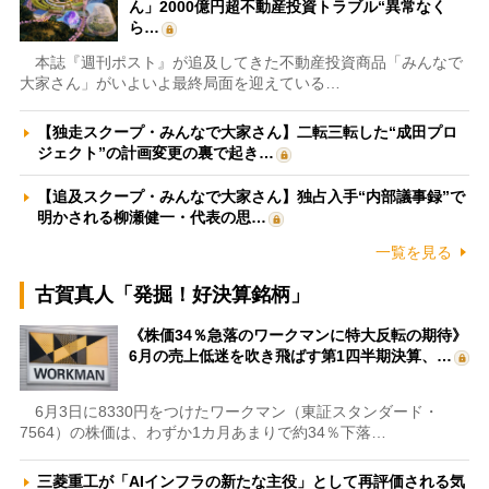
ん」2000億円超不動産投資トラブル“異常なく
ら…
本誌『週刊ポスト』が追及してきた不動産投資商品「みんなで
大家さん」がいよいよ最終局面を迎えている…
【独走スクープ・みんなで大家さん】二転三転した“成田プロ
ジェクト”の計画変更の裏で起き…
【追及スクープ・みんなで大家さん】独占入手“内部議事録”で
明かされる柳瀬健一・代表の思…
一覧を見る
古賀真人「発掘！好決算銘柄」
《株価34％急落のワークマンに特大反転の期待》
6月の売上低迷を吹き飛ばす第1四半期決算、…
6月3日に8330円をつけたワークマン（東証スタンダード・
7564）の株価は、わずか1カ月あまりで約34％下落…
三菱重工が「AIインフラの新たな主役」として再評価される気