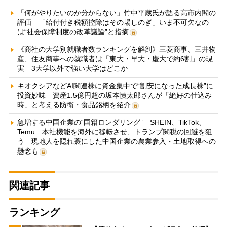
「何がやりたいのか分からない」竹中平蔵氏が語る高市内閣の
評価 「給付付き税額控除はその場しのぎ」いま不可欠なの
は“社会保障制度の改革議論”と指摘
《商社の大学別就職者数ランキングを解剖》三菱商事、三井物
産、住友商事への就職者は「東大・早大・慶大で約6割」の現
実 3大学以外で強い大学はどこか
キオクシアなどAI関連株に資金集中で“割安になった成長株”に
投資妙味 資産1.5億円超の坂本慎太郎さんが「絶好の仕込み
時」と考える防衛・食品銘柄を紹介
急増する中国企業の“国籍ロンダリング” SHEIN、TikTok、
Temu…本社機能を海外に移転させ、トランプ関税の回避を狙
う 現地人を隠れ蓑にした中国企業の農業参入・土地取得への
懸念も
関連記事
ランキング