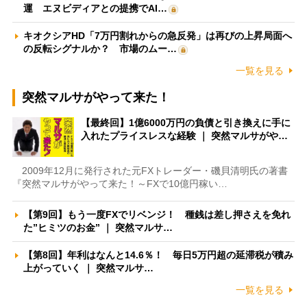
運 エヌビディアとの提携でAI…
キオクシアHD「7万円割れからの急反発」は再びの上昇局面へ
の反転シグナルか？ 市場のムー…
一覧を見る
突然マルサがやって来た！
【最終回】1億6000万円の負債と引き換えに手に
入れたプライスレスな経験 ｜ 突然マルサがや…
2009年12月に発行された元FXトレーダー・磯貝清明氏の著書
『突然マルサがやって来た！～FXで10億円稼い…
【第9回】もう一度FXでリベンジ！ 種銭は差し押さえを免れ
た”ヒミツのお金” ｜ 突然マルサ…
【第8回】年利はなんと14.6％！ 毎日5万円超の延滞税が積み
上がっていく ｜ 突然マルサ…
一覧を見る