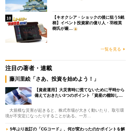
【キオクシア・ショックの後に狙う5銘
10
柄】イベント投資家の億り人・羽根英
樹氏が厳…
一覧を見る
注目の著者・連載
藤川里絵「さあ、投資を始めよう！」
【資産運用】大災害時に慌てないために平時から
備えておきたい3つのポイント「資産の棚卸し…
大規模な災害が起きると、株式市場が大きく動いたり、取引環
境が不安定になったりすることがある。一方…
5年ぶり改訂の「CGコード」、何が変わったのかポイントを解