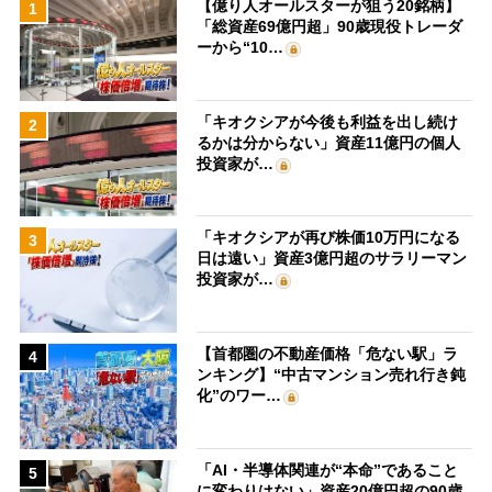
【億り人オールスターが狙う20銘柄】
1
「総資産69億円超」90歳現役トレーダ
ーから“10…
「キオクシアが今後も利益を出し続け
2
るかは分からない」資産11億円の個人
投資家が…
「キオクシアが再び株価10万円になる
3
日は遠い」資産3億円超のサラリーマン
投資家が…
【首都圏の不動産価格「危ない駅」ラ
4
ンキング】“中古マンション売れ行き鈍
化”のワー…
「AI・半導体関連が“本命”であること
5
に変わりはない」資産20億円超の90歳