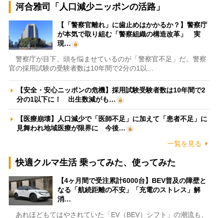
河合雅司「人口減少ニッポンの活路」
【「警察官離れ」に歯止めはかかるか？】警察庁
が本気で取り組む「警察組織の構造改革」 実
現…
警察庁が目下、頭を悩ませているのが「警察官不足」だ。警察
官の採用試験の受験者数は10年間で2分の1以…
【安全・安心ニッポンの危機】採用試験受験者数は10年間で2
分の1以下に！ 出生数減がも…
【医療崩壊】人口減少で「医師不足」に加えて「患者不足」に
見舞われ地域医療が限界に 今後…
一覧を見る
快適クルマ生活 乗ってみた、使ってみた
【4ヶ月間で受注累計6000台】BEV普及の障壁と
なる「航続距離の不安」「充電のストレス」解
消…
あれほどもてはやされていた「EV（BEV）シフト」の潮流も、