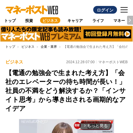
ログイン
トップ
投資
ビジネス
キャリア
ライフ
マネー
トップ
ビジネス
企業・業界
【電通の勉強会で生まれた考え方】「会社のエ
ビジネス
2024.12.28 07:00
マネーポストWEB
【電通の勉強会で生まれた考え方】「会
社のエレベーターの待ち時間が長い！」
社員の不満をどう解決するか？「インサ
イト思考」から導き出される画期的なア
イデア
もっと見る
arrow_forward_ios