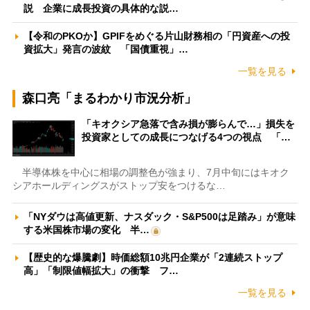
説 企業に成長投資の具体的な説…
【令和のPKOか】GPIFをめぐる片山財務相の「円資産への投
資拡大」発言の波紋 「国債重視」…
一覧を見る
森口亮「まるわかり市況分析」
「キオクシア急落で含み損が膨らんで…」損失を
投資家としての成長につなげる4つの視点 「…
半導体株を中心に相場の調整色が強まり、7月中旬にはキオク
シアホールディングスがストップ安をつけるな…
「NYダウは高値更新、ナスダック・S&P500は足踏み」が意味
する米国株市場の変化 半…
【歴史的な爆騰劇】時価総額10兆円企業が「2連続ストップ
高」「制限値幅拡大」の衝撃 フ…
一覧を見る