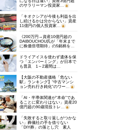
になる日は遠い」資産3億円超
のサラリーマン投資家…
「キオクシアが今後も利益を出
し続けるかは分からない」資産
11億円の個人投資家…
《200万円→資産10億円超の
DAIBOUCHOU氏が「年末まで
に株価倍増期待」の5銘柄を…
ドライアイスを使わず遺体を保
つ「エンバーミング」が日本で
も普及 1～2週間は…
【大阪の不動産価格「危ない
駅」ランキング】“中古マンシ
ョン売れ行き鈍化”のワー…
「AI・半導体関連が“本命”であ
ることに変わりはない」資産20
億円超の90歳現役トレ…
「失敗すると取り返しがつかな
い」葬儀社の手を借りない
「DIY葬」の落とし穴 素人