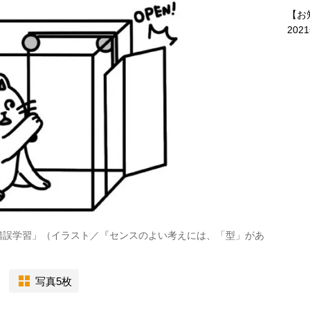
【お
202
錯誤学習」（イラスト／『センスのよい考えには、「型」があ
写真5枚