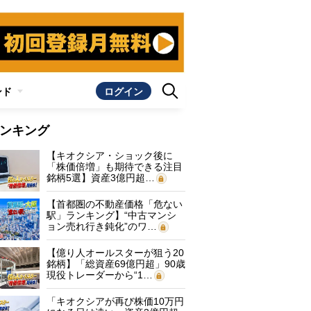
ンド
ログイン
ンキング
【キオクシア・ショック後に
「株価倍増」も期待できる注目
銘柄5選】資産3億円超…
【首都圏の不動産価格「危ない
駅」ランキング】“中古マンシ
ョン売れ行き鈍化”のワ…
【億り人オールスターが狙う20
銘柄】「総資産69億円超」90歳
現役トレーダーから“1…
「キオクシアが再び株価10万円