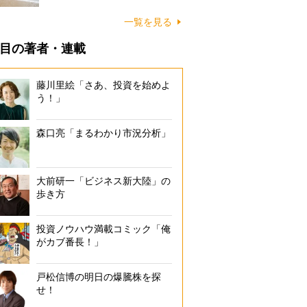
に…
一覧を見る
目の著者・連載
藤川里絵「さあ、投資を始めよ
う！」
森口亮「まるわかり市況分析」
大前研一「ビジネス新大陸」の
歩き方
投資ノウハウ満載コミック「俺
がカブ番長！」
戸松信博の明日の爆騰株を探
せ！