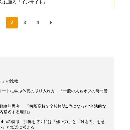
決に至る「インサイト」
2
3
4
ト」の比較
リートに学ぶ休養の取り入れ方 「一般の人もオフの時間管
戦略的思考” 「桜蔭高校で全校模試1位になった“合法的な
場内指名する理由」
々4つの特徴 疲弊を防ぐには「修正力」と「対応力」を意
い」と気楽に考える