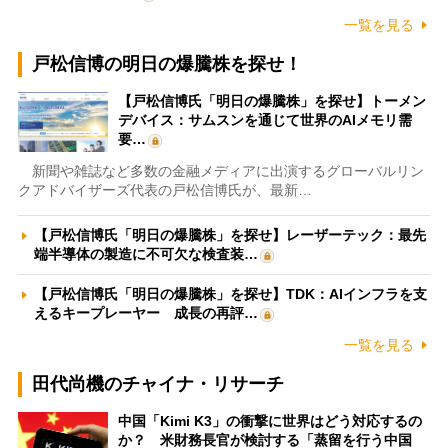
一覧を見る
戸松信博の明日の爆騰株を探せ！
【戸松信博氏「明日の爆騰株」を探せ】トーメン
デバイス：サムスンを通じて世界のAIメモリ需
要…
新聞や雑誌など多数の金融メディアに出演するグローバルリン
クアドバイザーズ代表の戸松信博氏が、最新…
【戸松信博氏「明日の爆騰株」を探せ】レーザーテック：最先
端半導体の製造に不可欠な検査装…
【戸松信博氏「明日の爆騰株」を探せ】TDK：AIインフラを支
えるキープレーヤー 成長の再評…
一覧を見る
田代尚機のチャイナ・リサーチ
中国「Kimi K3」の衝撃に世界はどう対応するの
か？ 米財務長官が検討する「蒸留を行う中国