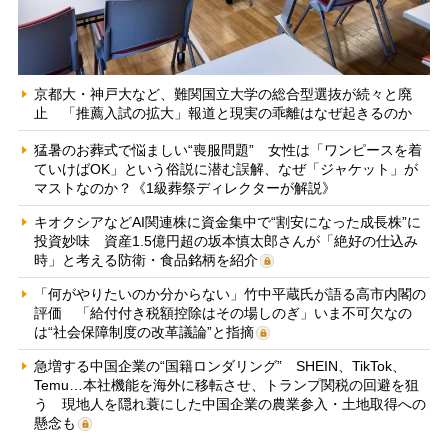
京都大・神戸大など、難関国立大学の総合型選抜が続々と廃
止 「推薦入試の拡大」報道と現実の乖離はなぜ起きるのか
猛暑のお葬式で悩ましい“喪服問題” 女性は「ワンピースを着
ていけばOK」という俗説に潜む誤解、なぜ「ジャケット」が
マストなのか？《1級葬祭ディレクターが解説》
キオクシアなどAI関連株に資金集中で“割安になった成長株”に
投資妙味 資産1.5億円超の坂本慎太郎さんが「絶好の仕込み
時」と考える防衛・食品銘柄を紹介
「何がやりたいのか分からない」竹中平蔵氏が語る高市内閣の
評価 「給付付き税額控除はその場しのぎ」いま不可欠なの
は“社会保障制度の改革議論”と指摘
急増する中国企業の“国籍ロンダリング” SHEIN、TikTok、
Temu…本社機能を海外に移転させ、トランプ関税の回避を狙
う 現地人を隠れ蓑にした中国企業の農業参入・土地取得への
懸念も