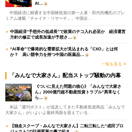
AI…
中国経済に精通する中国株投資の第一人者・田代尚機氏のプレ
ミアム連載「チャイナ・リサーチ」。中国企…
中国経済“予想外の低成長”で政策のテコ入れ必至か 経済運営
方針の修正で成長加速が予想さ…
“AI革命”で爆発的な需要拡大が見込まれる「CXO」とは何
か？ 高い競争力を持つ中国の医薬品…
一覧を見る
「みんなで大家さん」配当ストップ騒動の内幕
《ついに見えた問題の核心》「みんなで大家さ
ん」2000億円超不動産投資トラブル“異常なく
ら…
本誌『週刊ポスト』が追及してきた不動産投資商品「みんなで
大家さん」がいよいよ最終局面を迎えている…
【独走スクープ・みんなで大家さん】二転三転した“成田プロ
ジェクト”の計画変更の裏で起き…