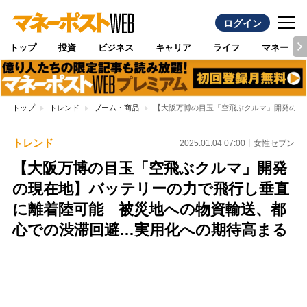
ログイン
トップ
投資
ビジネス
キャリア
ライフ
マネー
トップ
トレンド
ブーム・商品
【大阪万博の目玉「空飛ぶクルマ」開発の現
トレンド
2025.01.04 07:00
女性セブン
【大阪万博の目玉「空飛ぶクルマ」開発
の現在地】バッテリーの力で飛行し垂直
に離着陸可能 被災地への物資輸送、都
心での渋滞回避…実用化への期待高まる
Loaded
:
100.00%
/
Unmute