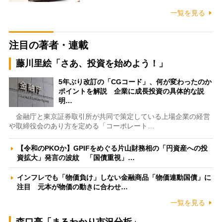
一覧を見る
注目の著者・連載
藤川里絵「さあ、投資を始めよう！」
5年ぶり改訂の「CGコード」、何が変わったのか
ポイントを解説 企業に成長投資の具体的な説
明…
金融庁と東京証券取引所が共同で策定している上場企業の経営
や取締役会のあり方を定める「コーポレート…
【令和のPKOか】GPIFをめぐる片山財務相の「円資産への投
資拡大」発言の波紋 「国債重視」…
インフレでも「物価負け」しない金融商品「物価連動国債」に
注目 元本が物価の動きに合わせ…
一覧を見る