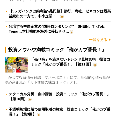
【3メガバンクは純利益5兆円超】銀行、商社、ゼネコンは最高
益続出の一方で、中小企業・…
急増する中国企業の“国籍ロンダリング” SHEIN、TikTok、
Temu…本社機能を海外に移転させ…
一覧を見る
投資ノウハウ満載コミック「俺がカブ番長！」
「売り時」を逃さないトレンド見極め術 投資コ
ミック「俺がカブ番長！」【第11回】
かつて投資情報雑誌「マネーポスト」にて、圧倒的な情報量が
詰め込まれた「天下無敵の株コミック」とし…
テクニカル分析・集中講義 投資コミック「俺がカブ番長！」
【第10回】
不透明相場に勝つ信用取引の極意 投資コミック「俺がカブ番
長！」【第9回】