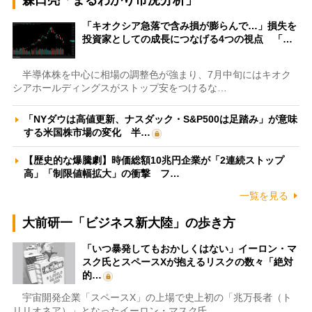
森口亮「まるわかり市況分析」
「キオクシア急落で含み損が膨らんで…」損失を
投資家としての成長につなげる4つの視点 「…
半導体株を中心に相場の調整色が強まり、7月中旬にはキオク
シアホールディングスがストップ安をつけるな…
「NYダウは高値更新、ナスダック・S&P500は足踏み」が意味
する米国株市場の変化 半…
【歴史的な爆騰劇】時価総額10兆円企業が「2連続ストップ
高」「制限値幅拡大」の衝撃 フ…
一覧を見る
大前研一「ビジネス新大陸」の歩き方
「いつ暴発してもおかしくはない」イーロン・マ
スク氏とスペースXが抱えるリスクの数々「絶対
的…
宇宙開発企業「スペースX」の上場で史上初の「兆万長者（ト
リリオネア）」となったイーロン・マスク氏。…