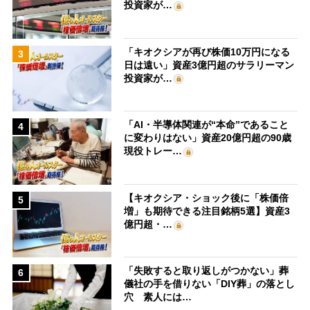
投資家が…
「キオクシアが再び株価10万円になる
3
日は遠い」資産3億円超のサラリーマン
投資家が…
「AI・半導体関連が“本命”であること
4
に変わりはない」資産20億円超の90歳
現役トレー…
【キオクシア・ショック後に「株価倍
5
増」も期待できる注目銘柄5選】資産3
億円超・…
「失敗すると取り返しがつかない」葬
6
儀社の手を借りない「DIY葬」の落とし
穴 素人には…