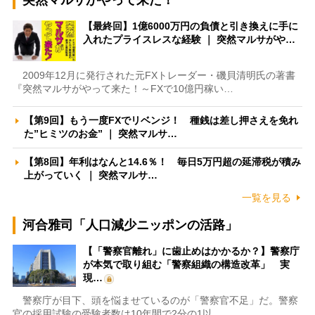
突然マルサがやって来た！
【最終回】1億6000万円の負債と引き換えに手に
入れたプライスレスな経験 ｜ 突然マルサがや…
2009年12月に発行された元FXトレーダー・磯貝清明氏の著書
『突然マルサがやって来た！～FXで10億円稼い…
【第9回】もう一度FXでリベンジ！ 種銭は差し押さえを免れ
た”ヒミツのお金” ｜ 突然マルサ…
【第8回】年利はなんと14.6％！ 毎日5万円超の延滞税が積み
上がっていく ｜ 突然マルサ…
一覧を見る
河合雅司「人口減少ニッポンの活路」
【「警察官離れ」に歯止めはかかるか？】警察庁
が本気で取り組む「警察組織の構造改革」 実
現…
警察庁が目下、頭を悩ませているのが「警察官不足」だ。警察
官の採用試験の受験者数は10年間で2分の1以…