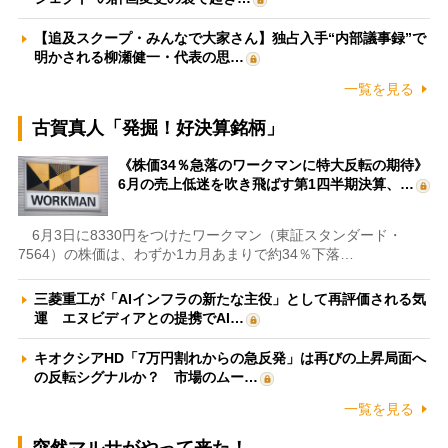
【追及スクープ・みんなで大家さん】独占入手“内部議事録”で
明かされる柳瀬健一・代表の思…
一覧を見る
古賀真人「発掘！好決算銘柄」
《株価34％急落のワークマンに特大反転の期待》
6月の売上低迷を吹き飛ばす第1四半期決算、…
6月3日に8330円をつけたワークマン（東証スタンダード・
7564）の株価は、わずか1カ月あまりで約34％下落…
三菱重工が「AIインフラの新たな主役」として再評価される気
運 エヌビディアとの提携でAI…
キオクシアHD「7万円割れからの急反発」は再びの上昇局面へ
の反転シグナルか？ 市場のムー…
一覧を見る