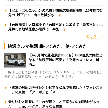
【安全・安心ニッポンの危機】採用試験受験者数は10年間で2
分の1以下に！ 出生数減がも…
【医療崩壊】人口減少で「医師不足」に加えて「患者不足」に
見舞われ地域医療が限界に 今後…
一覧を見る
快適クルマ生活 乗ってみた、使ってみた
【4ヶ月間で受注累計6000台】BEV普及の障壁と
なる「航続距離の不安」「充電のストレス」解
消…
あれほどもてはやされていた「EV（BEV）シフト」の潮流も、
最近では減速基調になっているように見える。…
《雪道の対応力を検証》シビアな状況で実感した「フォレスタ
ー」の真価 「ターボ」と「スト…
乗り込むと同時に「これが軽？」と戸惑うのには理由があっ
た 「日産ルークス」さらなる躍進…