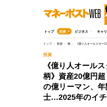
トップ
投資
ビジネス
キャリ
トップ
投資
株
投資
《億り人オールス
柄》資産20億円超
の億リーマン、年
士…2025年のイ