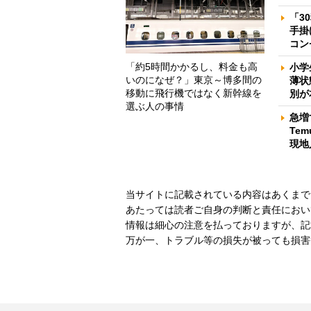
「3
手掛
コン
「約5時間かかるし、料金も高
小学
いのになぜ？」東京～博多間の
薄状
移動に飛行機ではなく新幹線を
別が
選ぶ人の事情
急増
Te
現地
当サイトに記載されている内容はあくまで
あたっては読者ご自身の判断と責任におい
情報は細心の注意を払っておりますが、記
万が一、トラブル等の損失が被っても損害