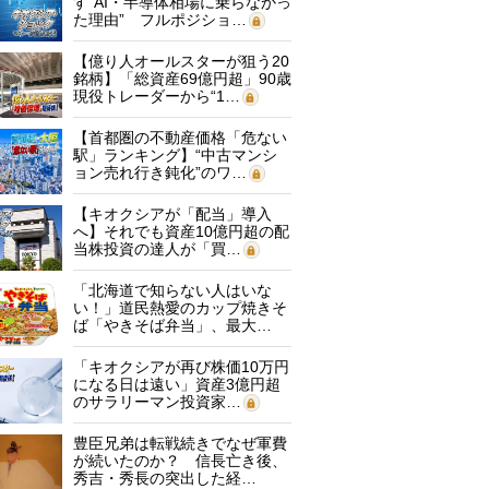
す“AI・半導体相場に乗らなかっ
た理由” フルポジショ…
【億り人オールスターが狙う20
銘柄】「総資産69億円超」90歳
現役トレーダーから“1…
【首都圏の不動産価格「危ない
駅」ランキング】“中古マンシ
ョン売れ行き鈍化”のワ…
【キオクシアが「配当」導入
へ】それでも資産10億円超の配
当株投資の達人が「買…
「北海道で知らない人はいな
い！」道民熱愛のカップ焼きそ
ば「やきそば弁当」、最大…
「キオクシアが再び株価10万円
になる日は遠い」資産3億円超
のサラリーマン投資家…
豊臣兄弟は転戦続きでなぜ軍費
が続いたのか？ 信長亡き後、
秀吉・秀長の突出した経…