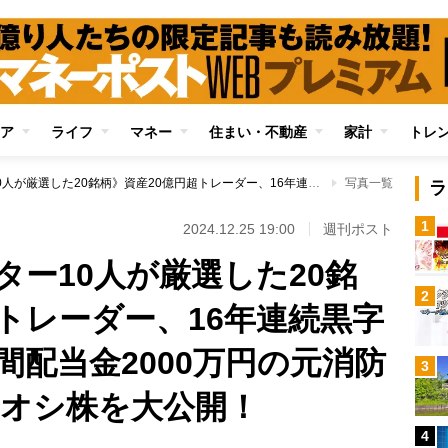
ア
ライフ
マネー
住まい・不動産
家計
トレ
《億り人オールスター10人が厳選した20銘柄》資産20億円超トレーダー、16年連続黒字の億リーマン、年間配当金2000万円の元消防士…2025年のイチオシ株を大公開！
写真一覧
ラ
1
2024.12.25 19:00
週刊ポスト
ター10人が厳選した20銘
2
トレーダー、16年連続黒字
間配当金2000万円の元消防
3
チオシ株を大公開！
4