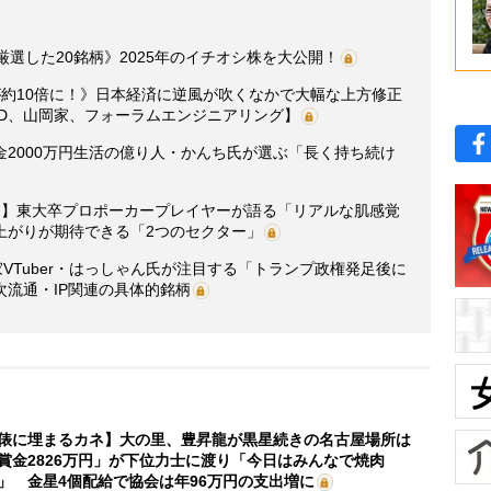
厳選した20銘柄》2025年のイチオシ株を大公開！
が約10倍に！》日本経済に逆風が吹くなかで大幅な上方修正
HD、山岡家、フォーラムエンジニアリング】
2000万円生活の億り人・かんち氏が選ぶ「長く持ち続け
開】東大卒プロポーカープレイヤーが語る「リアルな肌感覚
上がりが期待できる「2つのセクター」
VTuber・はっしゃん氏が注目する「トランプ政権発足後に
流通・IP関連の具体的銘柄
俵に埋まるカネ】大の里、豊昇龍が黒星続きの名古屋場所は
賞金2826万円」が下位力士に渡り「今日はみんなで焼肉
」 金星4個配給で協会は年96万円の支出増に