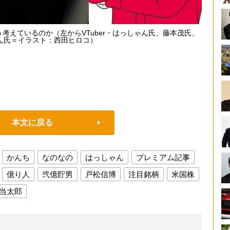
どう考えているのか（左からVTuber・はっしゃん氏、藤本茂氏、
ん氏＝イラスト：西田ヒロコ）
本文に戻る
かんち
なのなの
はっしゃん
プレミアム記事
億り人
弐億貯男
戸松信博
注目銘柄
米国株
当太郎