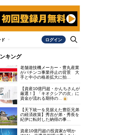
ンド
ログイン
ンキング
老舗遊技機メーカー・豊丸産業
がパチンコ事業停止の背景 大
手と中小の格差拡大に拍…
【資産10億円超・かんちさんが
厳選！】「キオクシアの次」に
資金が流れる期待の…
【天下統一を見据えた豊臣兄弟
の経済政策】秀吉が弟・秀長を
紀伊に転封した納得の事…
資産10億円超の投資家が明か