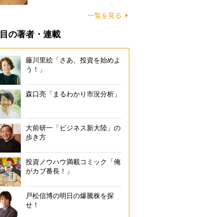
一覧を見る
目の著者・連載
藤川里絵「さあ、投資を始めよ
う！」
森口亮「まるわかり市況分析」
大前研一「ビジネス新大陸」の
歩き方
投資ノウハウ満載コミック「俺
がカブ番長！」
戸松信博の明日の爆騰株を探
せ！