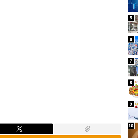
Loaded
:
100.00%
5
6
7
8
9
10