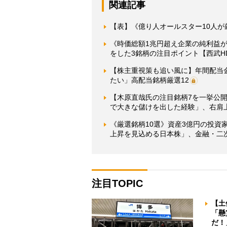
関連記事
【表】《億り人オールスター10人が
《時価総額1兆円超え企業の純利益
をした3銘柄の注目ポイント【西武
【株主重視策も追い風に】年間配当金
たい」高配当銘柄厳選12
【木原直哉氏の注目銘柄7を一挙公
で大きな儲けを出した経験」、右肩
《厳選銘柄10選》資産3億円の投資家
上昇を見込める日本株」、金融・二次
注目TOPIC
【土
「懸
だ！