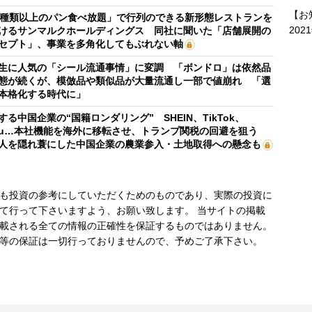
【お
0種類以上のパン食べ放題」で行列のできる新形態レストランを
202
けるサンマルクホールディングス 同社に聞いた「店舗展開の
セプト」、事業を多角化してもぶれない軸
生に人気の「シール流通事情」に変調 「ボンドロ」は依然品
態が続くが、模倣品や類似品が大量流通し一部で値崩れ 「選
本格化する時代に」
する中国企業の“国籍ロンダリング” SHEIN、TikTok、
mu…本社機能を海外に移転させ、トランプ関税の回避を狙う
人を隠れ蓑にした中国企業の農業参入・土地取得への懸念も
も投資の参考にしていただくためのものであり、実際の投資に
て行って下さいますよう、お願い致します。 当サイトの掲載
載される全ての情報の正確性を保証するものではありません。
等の保証は一切行っておりませんので、予めご了承下さい。