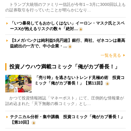
トランプ大統領のファミリー信託が今年1～3月に3000回以上も
の証券取引を行っていたことが明らかになり…
「いつ暴発してもおかしくはない」イーロン・マスク氏とスペ
ースXが抱えるリスクの数々「絶対…
【3メガバンクは純利益5兆円超】銀行、商社、ゼネコンは最高
益続出の一方で、中小企業・…
一覧を見る
投資ノウハウ満載コミック「俺がカブ番長！」
「売り時」を逃さないトレンド見極め術 投資コ
ミック「俺がカブ番長！」【第11回】
かつて投資情報雑誌「マネーポスト」にて、圧倒的な情報量が
詰め込まれた「天下無敵の株コミック」とし…
テクニカル分析・集中講義 投資コミック「俺がカブ番長！」
【第10回】