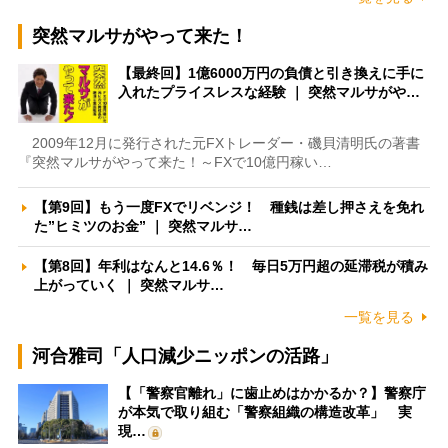
突然マルサがやって来た！
【最終回】1億6000万円の負債と引き換えに手に
入れたプライスレスな経験 ｜ 突然マルサがや…
2009年12月に発行された元FXトレーダー・磯貝清明氏の著書
『突然マルサがやって来た！～FXで10億円稼い…
【第9回】もう一度FXでリベンジ！ 種銭は差し押さえを免れ
た”ヒミツのお金” ｜ 突然マルサ…
【第8回】年利はなんと14.6％！ 毎日5万円超の延滞税が積み
上がっていく ｜ 突然マルサ…
一覧を見る
河合雅司「人口減少ニッポンの活路」
【「警察官離れ」に歯止めはかかるか？】警察庁
が本気で取り組む「警察組織の構造改革」 実
現…