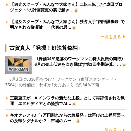
【独走スクープ・みんなで大家さん】二転三転した“成田プロ
ジェクト”の計画変更の裏で起き…
【追及スクープ・みんなで大家さん】独占入手“内部議事録”で
明かされる柳瀬健一・代表の思…
一覧を見る
古賀真人「発掘！好決算銘柄」
《株価34％急落のワークマンに特大反転の期待》
6月の売上低迷を吹き飛ばす第1四半期決算、…
6月3日に8330円をつけたワークマン（東証スタンダード・
7564）の株価は、わずか1カ月あまりで約34％下落…
三菱重工が「AIインフラの新たな主役」として再評価される気
運 エヌビディアとの提携でAI…
キオクシアHD「7万円割れからの急反発」は再びの上昇局面へ
の反転シグナルか？ 市場のムー…
一覧を見る