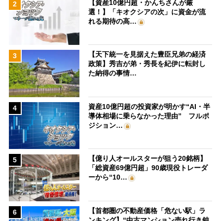
【資産10億円超・かんちさんが厳
2
選！】「キオクシアの次」に資金が流
れる期待の高…
【天下統一を見据えた豊臣兄弟の経済
3
政策】秀吉が弟・秀長を紀伊に転封し
た納得の事情…
資産10億円超の投資家が明かす“AI・半
4
導体相場に乗らなかった理由” フルポ
ジション…
【億り人オールスターが狙う20銘柄】
5
「総資産69億円超」90歳現役トレーダ
ーから“10…
【首都圏の不動産価格「危ない駅」ラ
6
ンキング】“中古マンション売れ行き鈍