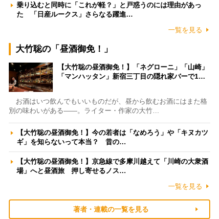
乗り込むと同時に「これが軽？」と戸惑うのには理由があっ
た 「日産ルークス」さらなる躍進…
一覧を見る
大竹聡の「昼酒御免！」
【大竹聡の昼酒御免！】「ネグローニ」「山崎」
「マンハッタン」新宿三丁目の隠れ家バーで1…
お酒はいつ飲んでもいいものだが、昼から飲むお酒にはまた格
別の味わいがある――。ライター・作家の大竹…
【大竹聡の昼酒御免！】今の若者は「なめろう」や「キヌカツ
ギ」を知らないって本当？ 昔の…
【大竹聡の昼酒御免！】京急線で多摩川越えて「川崎の大衆酒
場」へと昼酒旅 押し寄せるノス…
一覧を見る
著者・連載の一覧を見る