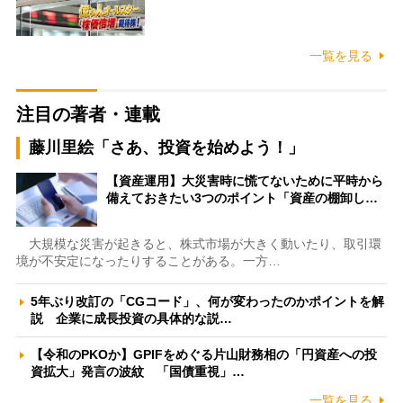
一覧を見る
注目の著者・連載
藤川里絵「さあ、投資を始めよう！」
【資産運用】大災害時に慌てないために平時から
備えておきたい3つのポイント「資産の棚卸し…
大規模な災害が起きると、株式市場が大きく動いたり、取引環
境が不安定になったりすることがある。一方…
5年ぶり改訂の「CGコード」、何が変わったのかポイントを解
説 企業に成長投資の具体的な説…
【令和のPKOか】GPIFをめぐる片山財務相の「円資産への投
資拡大」発言の波紋 「国債重視」…
一覧を見る