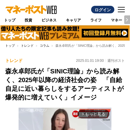
ログイン
トップ
投資
ビジネス
キャリア
ライフ
マネー
トップ
トレンド
コラム
森永卓郎氏が「SINIC理論」から読み解く、20
トレンド
2025.01.01 19:00
週刊ポスト
森永卓郎氏が「SINIC理論」から読み解
く、2025年以降の経済社会の姿 「自給
自足に近い暮らしをするアーティストが
爆発的に増えていく」イメージ
もっと見る
arrow_forward_ios