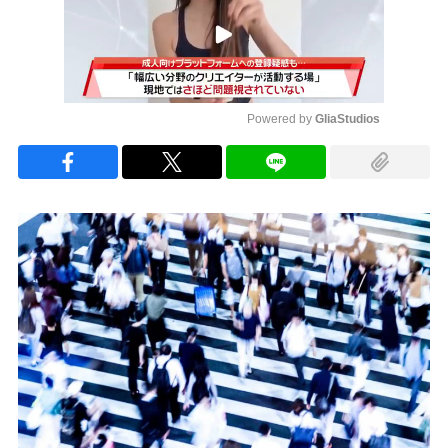
Powered by 
GliaStudios
Mute