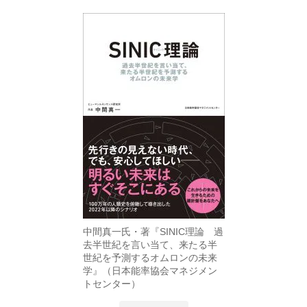
中間真一氏・著『SINIC理論 過
去半世紀を言い当て、来たる半
世紀を予測するオムロンの未来
学』（日本能率協会マネジメン
トセンター）