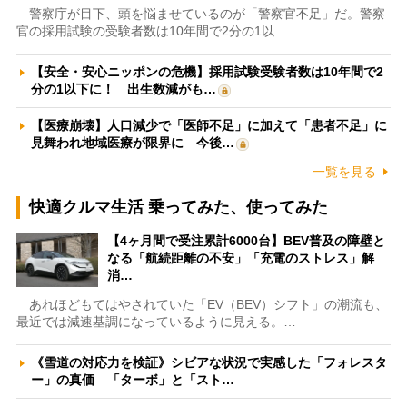
警察庁が目下、頭を悩ませているのが「警察官不足」だ。警察
官の採用試験の受験者数は10年間で2分の1以…
【安全・安心ニッポンの危機】採用試験受験者数は10年間で2
分の1以下に！ 出生数減がも…
【医療崩壊】人口減少で「医師不足」に加えて「患者不足」に
見舞われ地域医療が限界に 今後…
一覧を見る
快適クルマ生活 乗ってみた、使ってみた
【4ヶ月間で受注累計6000台】BEV普及の障壁と
なる「航続距離の不安」「充電のストレス」解
消…
あれほどもてはやされていた「EV（BEV）シフト」の潮流も、
最近では減速基調になっているように見える。…
《雪道の対応力を検証》シビアな状況で実感した「フォレスタ
ー」の真価 「ターボ」と「スト…