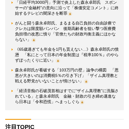
「日経平均3000円」予測で炎上した森永卓郎氏 スポン
サーの“金融村”の意向に沿って「株価安定コメント」に終
始するテレビの闇深さを断罪
がんと闘う森永卓郎氏、まるまる自己負担の自由診療で
クレカは限度額パンパン 後期高齢者を狙い撃つ医療費
負担増の改悪に憤り「官僚たちの財政均衡主義にほかな
らない」
《65歳過ぎても年金を1円も貰えない…》森永卓郎氏の憤
懣 「私にとって日本の年金制度は『税率100％』のやら
ずぼったくりに近い」
森永卓郎氏が看破する「103万円の壁」論争の構図 「恩
恵が大きいのは消費税5％の引き下げ」「ザイム真理教と
戦える野党がいないことが情けない」
「経済音痴の石破茂首相はすでに“ザイム真理教”に洗脳さ
れている」と森永卓郎氏 金融・財政の引き締め邁進な
ら日本は「令和恐慌」へまっしぐら
注目TOPIC