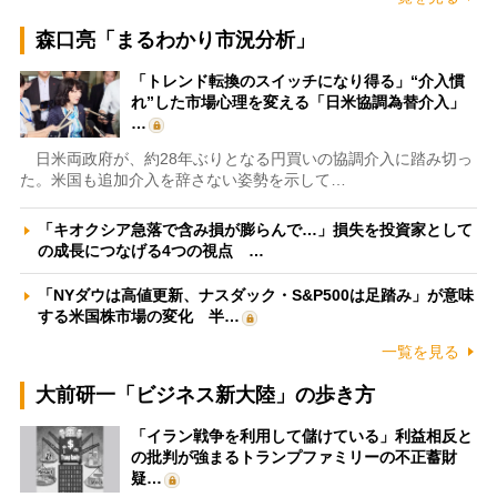
森口亮「まるわかり市況分析」
「トレンド転換のスイッチになり得る」“介入慣
れ”した市場心理を変える「日米協調為替介入」
…
日米両政府が、約28年ぶりとなる円買いの協調介入に踏み切っ
た。米国も追加介入を辞さない姿勢を示して…
「キオクシア急落で含み損が膨らんで…」損失を投資家として
の成長につなげる4つの視点 …
「NYダウは高値更新、ナスダック・S&P500は足踏み」が意味
する米国株市場の変化 半…
一覧を見る
大前研一「ビジネス新大陸」の歩き方
「イラン戦争を利用して儲けている」利益相反と
の批判が強まるトランプファミリーの不正蓄財
疑…