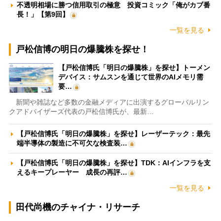
不透明相場に勝つ信用取引の極意 投資コミック「俺がカブ番
長！」【第9回】
一覧を見る
戸松信博の明日の爆騰株を探せ！
【戸松信博氏「明日の爆騰株」を探せ】トーメン
デバイス：サムスンを通じて世界のAIメモリ需
要…
新聞や雑誌など多数の金融メディアに出演するグローバルリン
クアドバイザーズ代表の戸松信博氏が、最新…
【戸松信博氏「明日の爆騰株」を探せ】レーザーテック：最先
端半導体の製造に不可欠な検査装…
【戸松信博氏「明日の爆騰株」を探せ】TDK：AIインフラを支
えるキープレーヤー 成長の再評…
一覧を見る
田代尚機のチャイナ・リサーチ