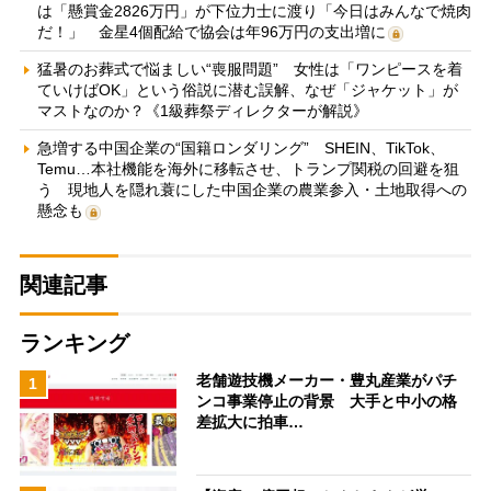
は「懸賞金2826万円」が下位力士に渡り「今日はみんなで焼肉
だ！」 金星4個配給で協会は年96万円の支出増に
猛暑のお葬式で悩ましい“喪服問題” 女性は「ワンピースを着
ていけばOK」という俗説に潜む誤解、なぜ「ジャケット」が
マストなのか？《1級葬祭ディレクターが解説》
急増する中国企業の“国籍ロンダリング” SHEIN、TikTok、
Temu…本社機能を海外に移転させ、トランプ関税の回避を狙
う 現地人を隠れ蓑にした中国企業の農業参入・土地取得への
懸念も
関連記事
ランキング
老舗遊技機メーカー・豊丸産業がパチ
1
ンコ事業停止の背景 大手と中小の格
差拡大に拍車…