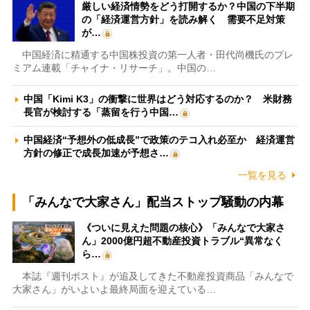
厳しい経済情勢をどう打開するか？中国の下半期
の「経済運営方針」を読み解く 需要不足対策
が…
中国経済に精通する中国株投資の第一人者・田代尚機氏のプレ
ミアム連載「チャイナ・リサーチ」。中国の…
中国「Kimi K3」の衝撃に世界はどう対応するのか？ 米財務
長官が検討する「蒸留を行う中国…
中国経済“予想外の低成長”で政策のテコ入れ必至か 経済運営
方針の修正で成長加速が予想さ…
一覧を見る
「みんなで大家さん」配当ストップ騒動の内幕
《ついに見えた問題の核心》「みんなで大家さ
ん」2000億円超不動産投資トラブル“異常なく
ら…
本誌『週刊ポスト』が追及してきた不動産投資商品「みんなで
大家さん」がいよいよ最終局面を迎えている…