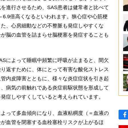
を進行させるため、SAS患者は健常者と比べて
～6.9倍高くなるといわれます。狭心症や心筋梗
また、心房細動などの不整脈も発症しやすくな
栓が脳の血管を詰まらせ脳梗塞を発症することも
ASによって睡眠中頻繁に呼吸が止まると、間欠
繰り返すために、体にとって有害な酸化ストレス
血管内皮障害とともに、様々な炎症症状を引き起
し、病気の前触れである炎症前駆状態を形成して
を発症しやすくしていると考えられています。
によって多血傾向になり、血液粘稠度（＝血液の
栓が血管を閉塞する血栓塞栓リスクが上がるほ