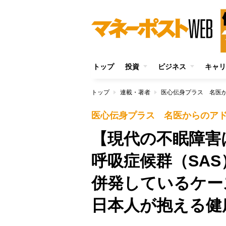
トップ
投資
ビジネス
キャリ
トップ
連載・著者
医心伝身プラス 名医
医心伝身プラス 名医からのア
【現代の不眠障害
呼吸症候群（SA
併発しているケー
日本人が抱える健