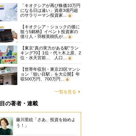
「キオクシアが再び株価10万円
になる日は遠い」資産3億円超
のサラリーマン投資家…
【キオクシア・ショックの後に
狙う5銘柄】イベント投資家の
億り人・羽根英樹氏が…
【東京“真の実力がある駅”ラン
キング70】1位・代々木上原、2
位・水天宮前… 人口…
【世帯年収別・東京23区マンシ
ョン「狙い目駅」を大公開】年
収500万円、700万円…
一覧を見る
目の著者・連載
藤川里絵「さあ、投資を始めよ
う！」