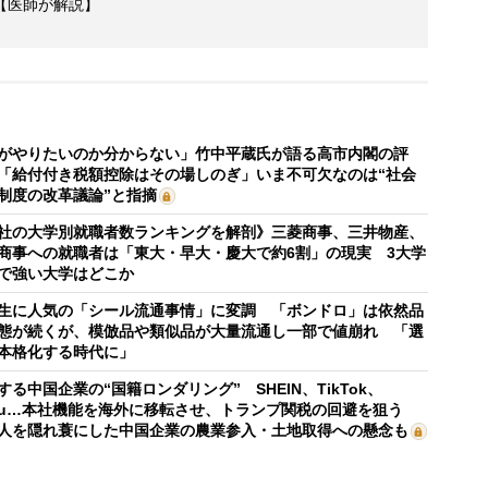
【医師が解説】
がやりたいのか分からない」竹中平蔵氏が語る高市内閣の評
「給付付き税額控除はその場しのぎ」いま不可欠なのは“社会
制度の改革議論”と指摘
社の大学別就職者数ランキングを解剖》三菱商事、三井物産、
商事への就職者は「東大・早大・慶大で約6割」の現実 3大学
で強い大学はどこか
生に人気の「シール流通事情」に変調 「ボンドロ」は依然品
態が続くが、模倣品や類似品が大量流通し一部で値崩れ 「選
本格化する時代に」
する中国企業の“国籍ロンダリング” SHEIN、TikTok、
mu…本社機能を海外に移転させ、トランプ関税の回避を狙う
人を隠れ蓑にした中国企業の農業参入・土地取得への懸念も