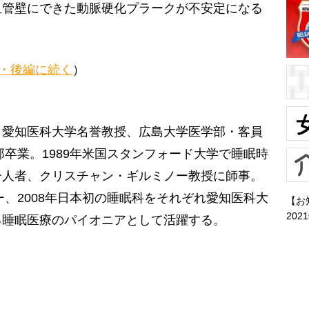
血管壁にできた動脈硬化プラークが不安定になる
”・後編に続く
）
／愛知医科大学名誉教授、広島大学医学部・客員
部卒業。1989年米国スタンフォード大学で睡眠時
一人者、クリスチャン・ギルミノー教授に師事。
ー、2008年日本初の睡眠科をそれぞれ愛知医科大
【お
202
る睡眠医療のパイオニアとして活躍する。