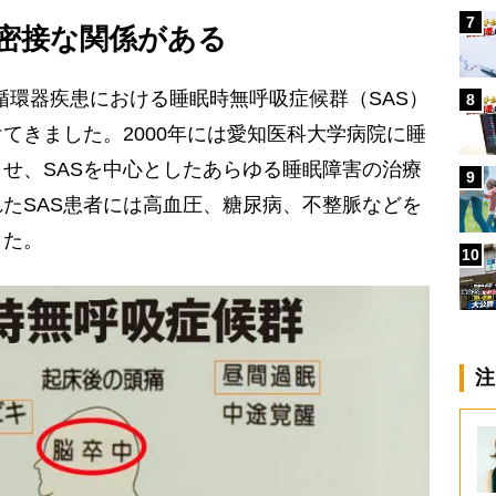
7
は密接な関係がある
「循環器疾患における睡眠時無呼吸症候群（SAS）
8
てきました。2000年には愛知医科大学病院に睡
せ、SASを中心としたあらゆる睡眠障害の治療
9
たSAS患者には高血圧、糖尿病、不整脈などを
した。
10
注