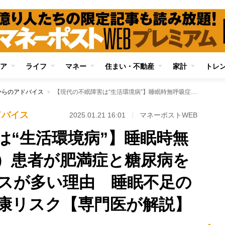
ア
ライフ
マネー
住まい・不動産
家計
トレ
からのアドバイス
【現代の不眠障害は“生活環境病”】睡眠時無呼吸症候群（SAS）患者が肥満症と糖尿病を併発しているケースが多い理由 睡眠不足の日本人が抱える健康リスク【専門医が解説】
ドバイス
2025.01.21 16:01
マネーポストWEB
は“生活環境病”】睡眠時無
S）患者が肥満症と糖尿病を
スが多い理由 睡眠不足の
康リスク【専門医が解説】