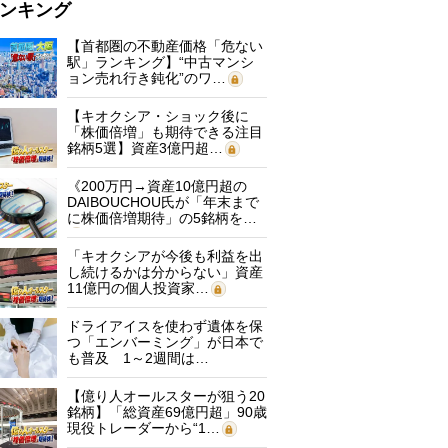
ンキング
【首都圏の不動産価格「危ない
駅」ランキング】“中古マンシ
ョン売れ行き鈍化”のワ…
【キオクシア・ショック後に
「株価倍増」も期待できる注目
銘柄5選】資産3億円超…
《200万円→資産10億円超の
DAIBOUCHOU氏が「年末まで
に株価倍増期待」の5銘柄を…
「キオクシアが今後も利益を出
し続けるかは分からない」資産
11億円の個人投資家…
ドライアイスを使わず遺体を保
つ「エンバーミング」が日本で
も普及 1～2週間は…
【億り人オールスターが狙う20
銘柄】「総資産69億円超」90歳
現役トレーダーから“1…