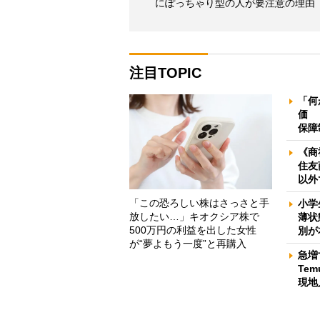
にぽっちゃり型の人が要注意の理由
注目TOPIC
「何
価 
保障
《商
住友
以外
「この恐ろしい株はさっさと手
小学
放したい…」キオクシア株で
薄状
500万円の利益を出した女性
別が
が“夢よもう一度”と再購入
急増
Te
現地