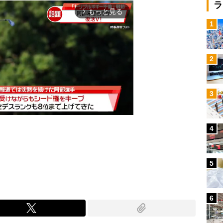
ラ
もっと見る
arrow_forward_ios
1
2
3
4
Mute
5
6