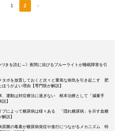
1
2
：つづきを読む→》夜間に浴びるブルーライトが睡眠障害を引
メタボを放置しておくと次々と重篤な病気を引き起こす 肥
たほうがよい理由【専門医が解説】
事、運動は対症療法に過ぎない 根本治療として「減量手
解説】
イプによって糖尿病は様々ある 「隠れ糖尿病」を示す血糖
が解説】
病原菌の毒素が糖尿病発症や進行につながるメカニズム 特