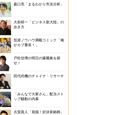
森口亮「まるわかり市況分析」
大前研一「ビジネス新大陸」の
歩き方
投資ノウハウ満載コミック「俺
がカブ番長！」
戸松信博の明日の爆騰株を探
せ！
田代尚機のチャイナ・リサーチ
「みんなで大家さん」配当スト
ップ騒動の内幕
古賀真人「発掘！好決算銘柄」