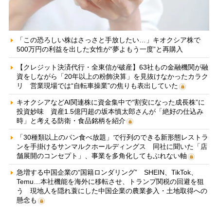
「この恐ろしい株はさっさと手放したい…」キオクシア株で
500万円の利益を出した女性が“夢よもう一度”と再購入
【クレジット決済代行・全東信が破産】63社もの金融機関が融
資をしながら「20年以上の粉飾決算」を見抜けなかったカラク
リ 営業現場では“自転車操業”の焦りも表出していた
キオクシアなどAI関連株に資金集中で“割安になった成長株”に
投資妙味 資産1.5億円超の坂本慎太郎さんが「絶好の仕込み
時」と考える防衛・食品銘柄を紹介
「30種類以上のパン食べ放題」で行列のできる新形態レストラ
ンを手掛けるサンマルクホールディングス 同社に聞いた「店
舗展開のコンセプト」、事業を多角化してもぶれない軸
急増する中国企業の“国籍ロンダリング” SHEIN、TikTok、
Temu…本社機能を海外に移転させ、トランプ関税の回避を狙
う 現地人を隠れ蓑にした中国企業の農業参入・土地取得への
懸念も