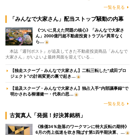
一覧を見る
「みんなで大家さん」配当ストップ騒動の内幕
《ついに見えた問題の核心》「みんなで大家さ
ん」2000億円超不動産投資トラブル“異常なく
ら…
本誌『週刊ポスト』が追及してきた不動産投資商品「みんなで
大家さん」がいよいよ最終局面を迎えている…
【独走スクープ・みんなで大家さん】二転三転した“成田プロ
ジェクト”の計画変更の裏で起き…
【追及スクープ・みんなで大家さん】独占入手“内部議事録”で
明かされる柳瀬健一・代表の思…
一覧を見る
古賀真人「発掘！好決算銘柄」
《株価34％急落のワークマンに特大反転の期待》
6月の売上低迷を吹き飛ばす第1四半期決算、…