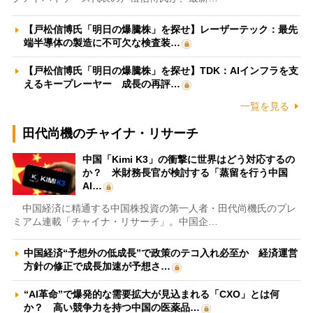
【戸松信博氏「明日の爆騰株」を探せ】レーザーテック：最先
端半導体の製造に不可欠な検査装…
【戸松信博氏「明日の爆騰株」を探せ】TDK：AIインフラを支
えるキープレーヤー 成長の再評…
一覧を見る
田代尚機のチャイナ・リサーチ
中国「Kimi K3」の衝撃に世界はどう対応するの
か？ 米財務長官が検討する「蒸留を行う中国
AI…
中国経済に精通する中国株投資の第一人者・田代尚機氏のプレ
ミアム連載「チャイナ・リサーチ」。中国企…
中国経済“予想外の低成長”で政策のテコ入れ必至か 経済運営
方針の修正で成長加速が予想さ…
“AI革命”で爆発的な需要拡大が見込まれる「CXO」とは何
か？ 高い競争力を持つ中国の医薬品…