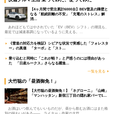
【4ヶ月間で受注累計6000台】BEV普及の障壁と
なる「航続距離の不安」「充電のストレス」解
消…
あれほどもてはやされていた「EV（BEV）シフト」の潮流も、
最近では減速基調になっているように見える。…
《雪道の対応力を検証》シビアな状況で実感した「フォレスタ
ー」の真価 「ターボ」と「スト…
乗り込むと同時に「これが軽？」と戸惑うのには理由があっ
た 「日産ルークス」さらなる躍進…
一覧を見る
大竹聡の「昼酒御免！」
【大竹聡の昼酒御免！】「ネグローニ」「山崎」
「マンハッタン」新宿三丁目の隠れ家バーで1…
お酒はいつ飲んでもいいものだが、昼から飲むお酒にはまた格
別の味わいがある――。ライター・作家の大竹…