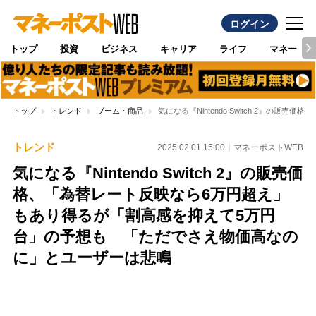
ログイン
トップ
投資
ビジネス
キャリア
ライフ
マネー
トップ
トレンド
ブーム・商品
気になる『Nintendo Switch 2
トレンド
2025.02.01 15:00
マネーポストWEB
気になる『Nintendo Switch 2』の販売価
格、「為替レート反映なら6万円超え」
もあり得るが「割高感を抑えて5万円
台」の予想も 「ただでさえ物価高なの
に」とユーザーは悲鳴
Loaded
:
97.10%
/
Unmute