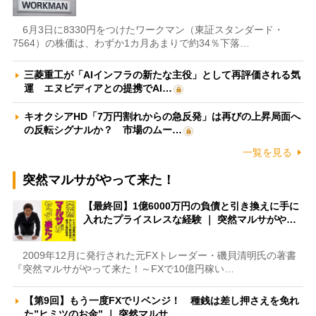
6月3日に8330円をつけたワークマン（東証スタンダード・
7564）の株価は、わずか1カ月あまりで約34％下落…
三菱重工が「AIインフラの新たな主役」として再評価される気
運 エヌビディアとの提携でAI…
キオクシアHD「7万円割れからの急反発」は再びの上昇局面へ
の反転シグナルか？ 市場のムー…
一覧を見る
突然マルサがやって来た！
【最終回】1億6000万円の負債と引き換えに手に
入れたプライスレスな経験 ｜ 突然マルサがや…
2009年12月に発行された元FXトレーダー・磯貝清明氏の著書
『突然マルサがやって来た！～FXで10億円稼い…
【第9回】もう一度FXでリベンジ！ 種銭は差し押さえを免れ
た”ヒミツのお金” ｜ 突然マルサ…