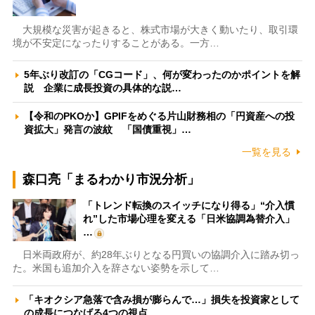
大規模な災害が起きると、株式市場が大きく動いたり、取引環
境が不安定になったりすることがある。一方…
5年ぶり改訂の「CGコード」、何が変わったのかポイントを解
説 企業に成長投資の具体的な説…
【令和のPKOか】GPIFをめぐる片山財務相の「円資産への投
資拡大」発言の波紋 「国債重視」…
一覧を見る
森口亮「まるわかり市況分析」
「トレンド転換のスイッチになり得る」“介入慣
れ”した市場心理を変える「日米協調為替介入」
…
日米両政府が、約28年ぶりとなる円買いの協調介入に踏み切っ
た。米国も追加介入を辞さない姿勢を示して…
「キオクシア急落で含み損が膨らんで…」損失を投資家として
の成長につなげる4つの視点 …