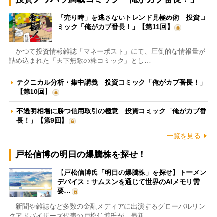
「売り時」を逃さないトレンド見極め術 投資コ
ミック「俺がカブ番長！」【第11回】
かつて投資情報雑誌「マネーポスト」にて、圧倒的な情報量が
詰め込まれた「天下無敵の株コミック」とし…
テクニカル分析・集中講義 投資コミック「俺がカブ番長！」
【第10回】
不透明相場に勝つ信用取引の極意 投資コミック「俺がカブ番
長！」【第9回】
一覧を見る
戸松信博の明日の爆騰株を探せ！
【戸松信博氏「明日の爆騰株」を探せ】トーメン
デバイス：サムスンを通じて世界のAIメモリ需
要…
新聞や雑誌など多数の金融メディアに出演するグローバルリン
クアドバイザーズ代表の戸松信博氏が、最新…