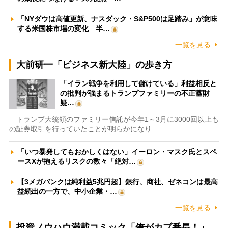
「NYダウは高値更新、ナスダック・S&P500は足踏み」が意味
する米国株市場の変化 半…
一覧を見る
大前研一「ビジネス新大陸」の歩き方
「イラン戦争を利用して儲けている」利益相反と
の批判が強まるトランプファミリーの不正蓄財
疑…
トランプ大統領のファミリー信託が今年1～3月に3000回以上も
の証券取引を行っていたことが明らかになり…
「いつ暴発してもおかしくはない」イーロン・マスク氏とスペ
ースXが抱えるリスクの数々「絶対…
【3メガバンクは純利益5兆円超】銀行、商社、ゼネコンは最高
益続出の一方で、中小企業・…
一覧を見る
投資ノウハウ満載コミック「俺がカブ番長！」