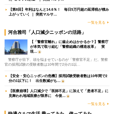
【第8回】年利はなんと14.6％！ 毎日5万円超の延滞税が積み
上がっていく ｜ 突然マルサ…
一覧を見る
河合雅司「人口減少ニッポンの活路」
【「警察官離れ」に歯止めはかかるか？】警察庁
が本気で取り組む「警察組織の構造改革」 実
現…
警察庁が目下、頭を悩ませているのが「警察官不足」だ。警察
官の採用試験の受験者数は10年間で2分の1以…
【安全・安心ニッポンの危機】採用試験受験者数は10年間で2
分の1以下に！ 出生数減がも…
【医療崩壊】人口減少で「医師不足」に加えて「患者不足」に
見舞われ地域医療が限界に 今後…
一覧を見る
快適クルマ生活 乗ってみた、使ってみた