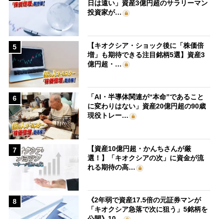
日は遠い」資産3億円超のサラリーマン
投資家が…
【キオクシア・ショック後に「株価倍
5
増」も期待できる注目銘柄5選】資産3
億円超・…
「AI・半導体関連が“本命”であること
6
に変わりはない」資産20億円超の90歳
現役トレー…
【資産10億円超・かんちさんが厳
7
選！】「キオクシアの次」に資金が流
れる期待の高…
《2年弱で資産17.5倍の元証券マンが
8
「キオクシア急落で次に狙う」5銘柄を
公開》10…