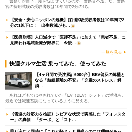
警察庁が目下、頭を悩ませているのが「警察官不足」だ。警察
官の採用試験の受験者数は10年間で2分の1以…
【安全・安心ニッポンの危機】採用試験受験者数は10年間で2
分の1以下に！ 出生数減がも…
【医療崩壊】人口減少で「医師不足」に加えて「患者不足」に
見舞われ地域医療が限界に 今後…
一覧を見る
快適クルマ生活 乗ってみた、使ってみた
【4ヶ月間で受注累計6000台】BEV普及の障壁と
なる「航続距離の不安」「充電のストレス」解
消…
あれほどもてはやされていた「EV（BEV）シフト」の潮流も、
最近では減速基調になっているように見える。…
《雪道の対応力を検証》シビアな状況で実感した「フォレスタ
ー」の真価 「ターボ」と「スト…
乗り込むと同時に「これが軽？」と戸惑うのには理由があっ