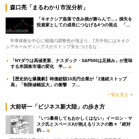
森口亮「まるわかり市況分析」
「キオクシア急落で含み損が膨らんで…」損失を
投資家としての成長につなげる4つの視点 「…
半導体株を中心に相場の調整色が強まり、7月中旬にはキオク
シアホールディングスがストップ安をつけるな…
「NYダウは高値更新、ナスダック・S&P500は足踏み」が意味
する米国株市場の変化 半…
【歴史的な爆騰劇】時価総額10兆円企業が「2連続ストップ
高」「制限値幅拡大」の衝撃 フ…
一覧を見る
大前研一「ビジネス新大陸」の歩き方
「いつ暴発してもおかしくはない」イーロン・マ
スク氏とスペースXが抱えるリスクの数々「絶対
的…