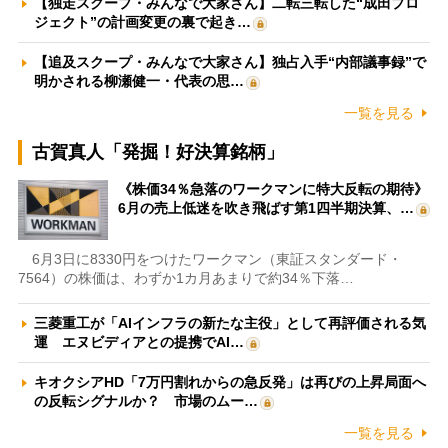
【独走スクープ・みんなで大家さん】二転三転した“成田プロ
ジェクト”の計画変更の裏で起き…
【追及スクープ・みんなで大家さん】独占入手“内部議事録”で
明かされる柳瀬健一・代表の思…
一覧を見る
古賀真人「発掘！好決算銘柄」
《株価34％急落のワークマンに特大反転の期待》
6月の売上低迷を吹き飛ばす第1四半期決算、…
6月3日に8330円をつけたワークマン（東証スタンダード・
7564）の株価は、わずか1カ月あまりで約34％下落…
三菱重工が「AIインフラの新たな主役」として再評価される気
運 エヌビディアとの提携でAI…
キオクシアHD「7万円割れからの急反発」は再びの上昇局面へ
の反転シグナルか？ 市場のムー…
一覧を見る