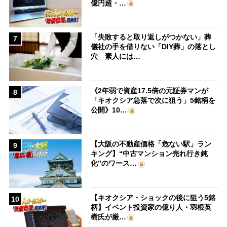
億円超・…
「失敗すると取り返しがつかない」葬
7
儀社の手を借りない「DIY葬」の落とし
穴 素人には…
《2年弱で資産17.5倍の元証券マンが
8
「キオクシア急落で次に狙う」5銘柄を
公開》10…
【大阪の不動産価格「危ない駅」ラン
9
キング】“中古マンション売れ行き鈍
化”のワース…
【キオクシア・ショックの後に狙う5銘
10
柄】イベント投資家の億り人・羽根英
樹氏が厳…