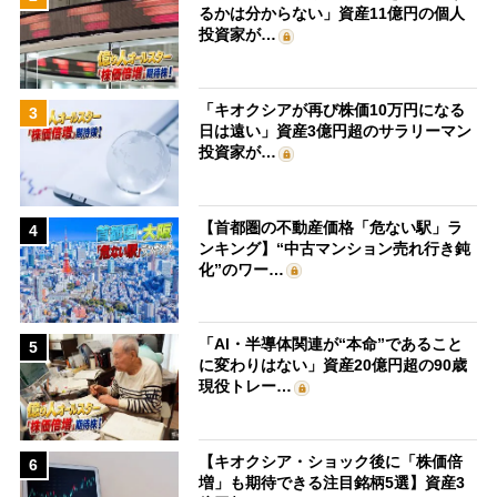
るかは分からない」資産11億円の個人
投資家が…
「キオクシアが再び株価10万円になる
3
日は遠い」資産3億円超のサラリーマン
投資家が…
【首都圏の不動産価格「危ない駅」ラ
4
ンキング】“中古マンション売れ行き鈍
化”のワー…
「AI・半導体関連が“本命”であること
5
に変わりはない」資産20億円超の90歳
現役トレー…
【キオクシア・ショック後に「株価倍
6
増」も期待できる注目銘柄5選】資産3