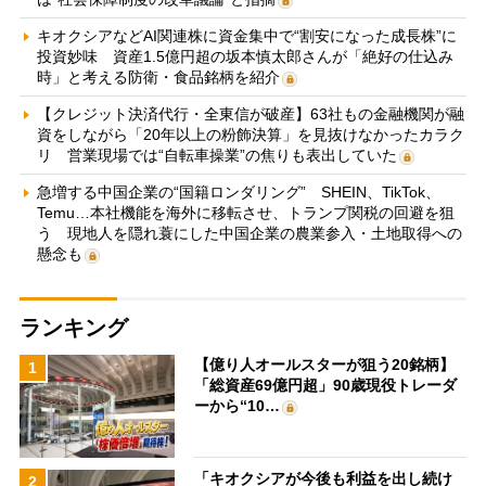
キオクシアなどAI関連株に資金集中で“割安になった成長株”に
投資妙味 資産1.5億円超の坂本慎太郎さんが「絶好の仕込み
時」と考える防衛・食品銘柄を紹介
【クレジット決済代行・全東信が破産】63社もの金融機関が融
資をしながら「20年以上の粉飾決算」を見抜けなかったカラク
リ 営業現場では“自転車操業”の焦りも表出していた
急増する中国企業の“国籍ロンダリング” SHEIN、TikTok、
Temu…本社機能を海外に移転させ、トランプ関税の回避を狙
う 現地人を隠れ蓑にした中国企業の農業参入・土地取得への
懸念も
ランキング
【億り人オールスターが狙う20銘柄】
1
「総資産69億円超」90歳現役トレーダ
ーから“10…
「キオクシアが今後も利益を出し続け
2