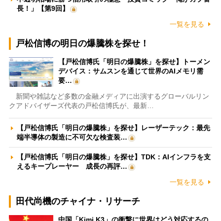
長！」【第9回】
一覧を見る
戸松信博の明日の爆騰株を探せ！
【戸松信博氏「明日の爆騰株」を探せ】トーメン
デバイス：サムスンを通じて世界のAIメモリ需
要…
新聞や雑誌など多数の金融メディアに出演するグローバルリン
クアドバイザーズ代表の戸松信博氏が、最新…
【戸松信博氏「明日の爆騰株」を探せ】レーザーテック：最先
端半導体の製造に不可欠な検査装…
【戸松信博氏「明日の爆騰株」を探せ】TDK：AIインフラを支
えるキープレーヤー 成長の再評…
一覧を見る
田代尚機のチャイナ・リサーチ
中国「Kimi K3」の衝撃に世界はどう対応するの