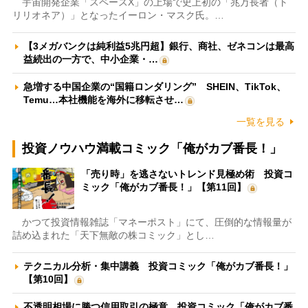
宇宙開発企業「スペースX」の上場で史上初の「兆万長者（ト
リリオネア）」となったイーロン・マスク氏。…
【3メガバンクは純利益5兆円超】銀行、商社、ゼネコンは最高
益続出の一方で、中小企業・…
急増する中国企業の“国籍ロンダリング” SHEIN、TikTok、
Temu…本社機能を海外に移転させ…
一覧を見る
投資ノウハウ満載コミック「俺がカブ番長！」
「売り時」を逃さないトレンド見極め術 投資コ
ミック「俺がカブ番長！」【第11回】
かつて投資情報雑誌「マネーポスト」にて、圧倒的な情報量が
詰め込まれた「天下無敵の株コミック」とし…
テクニカル分析・集中講義 投資コミック「俺がカブ番長！」
【第10回】
不透明相場に勝つ信用取引の極意 投資コミック「俺がカブ番