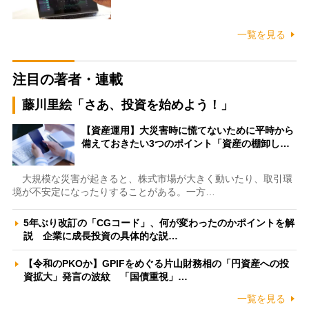
一覧を見る
注目の著者・連載
藤川里絵「さあ、投資を始めよう！」
【資産運用】大災害時に慌てないために平時から
備えておきたい3つのポイント「資産の棚卸し…
大規模な災害が起きると、株式市場が大きく動いたり、取引環
境が不安定になったりすることがある。一方…
5年ぶり改訂の「CGコード」、何が変わったのかポイントを解
説 企業に成長投資の具体的な説…
【令和のPKOか】GPIFをめぐる片山財務相の「円資産への投
資拡大」発言の波紋 「国債重視」…
一覧を見る