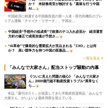
か？ 米財務長官が検討する「蒸留を行う中国
AI…
中国経済に精通する中国株投資の第一人者・田代尚機氏のプレ
ミアム連載「チャイナ・リサーチ」。中国企…
中国経済“予想外の低成長”で政策のテコ入れ必至か 経済運営
方針の修正で成長加速が予想さ…
“AI革命”で爆発的な需要拡大が見込まれる「CXO」とは何
か？ 高い競争力を持つ中国の医薬品…
一覧を見る
「みんなで大家さん」配当ストップ騒動の内幕
《ついに見えた問題の核心》「みんなで大家さ
ん」2000億円超不動産投資トラブル“異常なく
ら…
本誌『週刊ポスト』が追及してきた不動産投資商品「みんなで
大家さん」がいよいよ最終局面を迎えている…