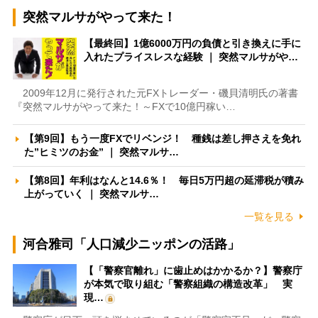
突然マルサがやって来た！
【最終回】1億6000万円の負債と引き換えに手に
入れたプライスレスな経験 ｜ 突然マルサがや…
2009年12月に発行された元FXトレーダー・磯貝清明氏の著書
『突然マルサがやって来た！～FXで10億円稼い…
【第9回】もう一度FXでリベンジ！ 種銭は差し押さえを免れ
た”ヒミツのお金” ｜ 突然マルサ…
【第8回】年利はなんと14.6％！ 毎日5万円超の延滞税が積み
上がっていく ｜ 突然マルサ…
一覧を見る
河合雅司「人口減少ニッポンの活路」
【「警察官離れ」に歯止めはかかるか？】警察庁
が本気で取り組む「警察組織の構造改革」 実
現…