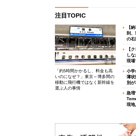
注目TOPIC
【納
到、
の右
【ク
しな
現場
「約5時間かかるし、料金も高
小学
いのになぜ？」東京～博多間の
薄状
移動に飛行機ではなく新幹線を
別が
選ぶ人の事情
急増
Te
現地