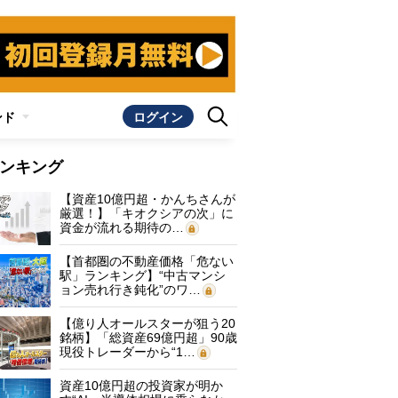
ンド
ログイン
ンキング
【資産10億円超・かんちさんが
厳選！】「キオクシアの次」に
資金が流れる期待の…
【首都圏の不動産価格「危ない
駅」ランキング】“中古マンシ
ョン売れ行き鈍化”のワ…
【億り人オールスターが狙う20
銘柄】「総資産69億円超」90歳
現役トレーダーから“1…
資産10億円超の投資家が明か