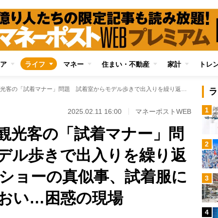
ア
ライフ
マネー
住まい・不動産
家計
トレ
物議を醸す外国人観光客の「試着マナー」問題 試着室からモデル歩きで出入りを繰り返してファッションショーの真似事、試着服に染みこむ香水のにおい…困惑の現場
ラ
1
2025.02.11 16:00
マネーポストWEB
観光客の「試着マナー」問
2
デル歩きで出入りを繰り返
ショーの真似事、試着服に
3
おい…困惑の現場
4