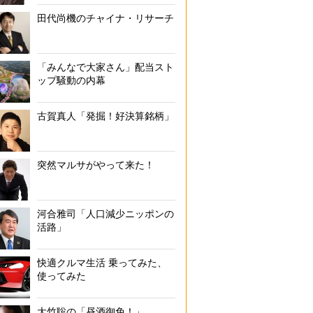
田代尚機のチャイナ・リサーチ
「みんなで大家さん」配当スト
ップ騒動の内幕
古賀真人「発掘！好決算銘柄」
突然マルサがやって来た！
河合雅司「人口減少ニッポンの
活路」
快適クルマ生活 乗ってみた、
使ってみた
大竹聡の「昼酒御免！」