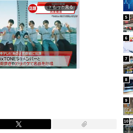
もっと見る
arrow_forward_ios
5
6
7
8
Mute
9
10