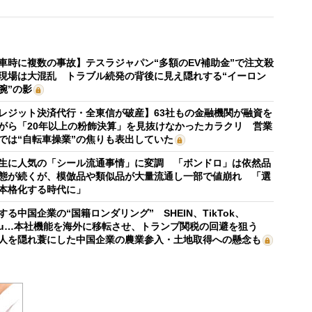
車時に複数の事故】テスラジャパン“多額のEV補助金”で注文殺
現場は大混乱 トラブル続発の背後に見え隠れする“イーロン
腕”の影
レジット決済代行・全東信が破産】63社もの金融機関が融資を
がら「20年以上の粉飾決算」を見抜けなかったカラクリ 営業
では“自転車操業”の焦りも表出していた
生に人気の「シール流通事情」に変調 「ボンドロ」は依然品
態が続くが、模倣品や類似品が大量流通し一部で値崩れ 「選
本格化する時代に」
する中国企業の“国籍ロンダリング” SHEIN、TikTok、
mu…本社機能を海外に移転させ、トランプ関税の回避を狙う
人を隠れ蓑にした中国企業の農業参入・土地取得への懸念も