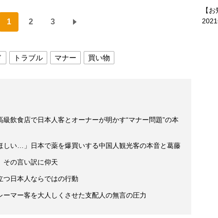
【お
202
1
2
3
ド
トラブル
マナー
買い物
高級飲食店で日本人客とオーナーが明かす“マナー問題”の本
ほしい…」日本で薬を爆買いする中国人観光客の本音と葛藤
、その言い訳に仰天
立つ日本人ならではの行動
レーマー客を大人しくさせた支配人の無言の圧力