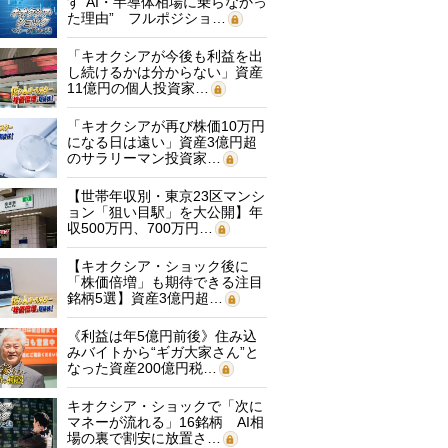
す“AI・半導体相場に乗らなかっ
た理由” フルポジショ…
「キオクシアが今後も利益を出
し続けるかは分からない」資産
11億円の個人投資家…
「キオクシアが再び株価10万円
になる日は遠い」資産3億円超
のサラリーマン投資家…
【世帯年収別・東京23区マンシ
ョン「狙い目駅」を大公開】年
収500万円、700万円…
【キオクシア・ショック後に
「株価倍増」も期待できる注目
銘柄5選】資産3億円超…
《利益は年5億円前後》住み込
みバイトから“ギガ大家さん”と
なった資産200億円税…
キオクシア・ショックで「次に
マネーが流れる」16銘柄 AI相
場の裏で割安に放置さ…